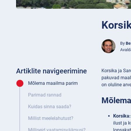
Korsik
By
Be
Avald
Artiklite navigeerimine
Korsika ja Sa
pakuvad maalil
Mõlema maailma parim
on oluline arve
Parimad rannad
Mõlema
Kuidas sinna saada?
Korsika:
Millist meelelahutust?
ilust ja
lopsakat
Milliseid vaatamisväärsusi?