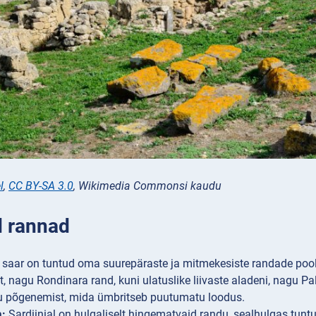
l
,
CC BY-SA 3.0
, Wikimedia Commonsi kaudu
 rannad
saar on tuntud oma suurepäraste ja mitmekesiste randade pooles
t, nagu Rondinara rand, kuni ulatuslike liivaste aladeni, nagu 
u põgenemist, mida ümbritseb puutumatu loodus.
a:
Sardiinial on hulgaliselt hingematvaid randu, sealhulgas tun