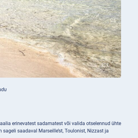
udu
aalia erinevatest sadamatest või valida otselennud ühte
n sageli saadaval Marseille’st, Toulonist, Nizzast ja