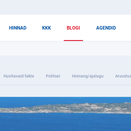
HINNAD
KKK
BLOGI
AGENDID
Huvitavaid fakte
Politsei
Hinnang/ajalugu
Arvustu