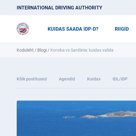
INTERNATIONAL DRIVING AUTHORITY
KUIDAS SAADA IDP-D?
RIIGID
Koduleht
/
Blogi
/
Korsika vs Sardiinia: kuidas valida
Kõik postitused
Agendid
Kuidas
IDL/IDP