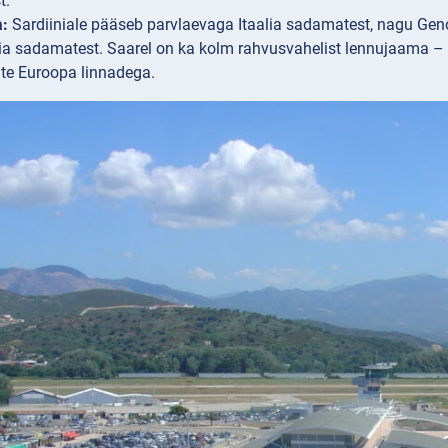
t.
a:
Sardiiniale pääseb parvlaevaga Itaalia sadamatest, nagu Geno
a sadamatest. Saarel on ka kolm rahvusvahelist lennujaama – Ca
te Euroopa linnadega.