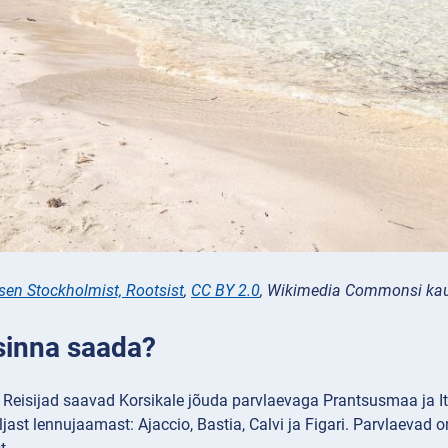
n Stockholmist, Rootsist
,
CC BY 2.0
, Wikimedia Commonsi ka
sinna saada?
Reisijad saavad Korsikale jõuda parvlaevaga Prantsusmaa ja It
ljast lennujaamast: Ajaccio, Bastia, Calvi ja Figari. Parvlaevad o