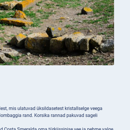
t, mis ulatuvad üksildasetest kristallselge veega
Palombaggia rand. Korsika rannad pakuvad sageli
tud Costa Smeralda oma türkiissinise vee ja pehme valge