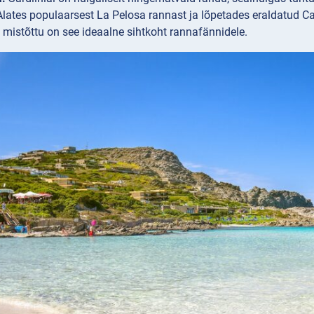
 Alates populaarsest La Pelosa rannast ja lõpetades eraldatud C
i, mistõttu on see ideaalne sihtkoht rannafännidele.