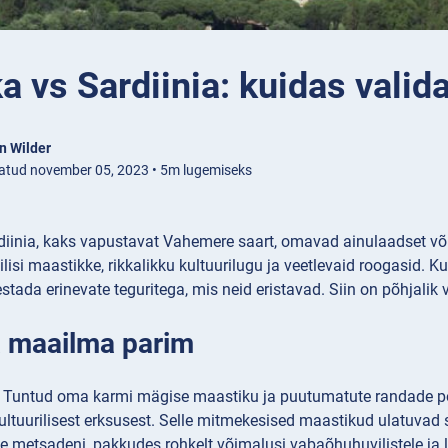
a vs Sardiinia: kuidas valid
n Wilder
atud november 05, 2023 • 5m lugemiseks
rdiinia, kaks vapustavat Vahemere saart, omavad ainulaadset võ
isi maastikke, rikkalikku kultuurilugu ja veetlevaid roogasid. K
stada erinevate teguritega, mis neid eristavad. Siin on põhjalik v
 maailma parim
Tuntud oma karmi mägise maastiku ja puutumatute randade poo
 kultuurilisest erksusest. Selle mitmekesised maastikud ulatuvad
e metsadeni, pakkudes rohkelt võimalusi vabaõhuhuvilistele ja