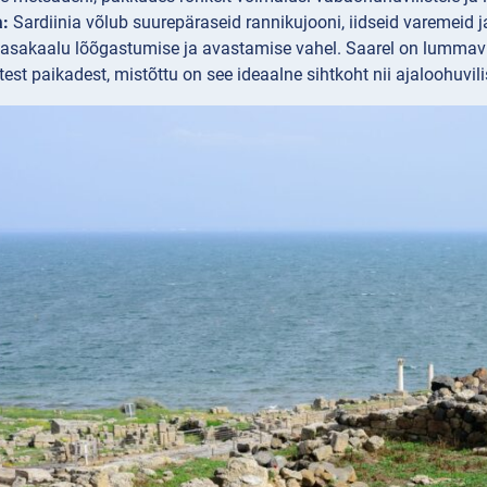
a:
Sardiinia võlub suurepäraseid rannikujooni, iidseid varemeid ja 
tasakaalu lõõgastumise ja avastamise vahel. Saarel on lummav 
test paikadest, mistõttu on see ideaalne sihtkoht nii ajaloohuvili