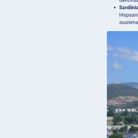
Genovas
Sardiini
Hispaani
suurema