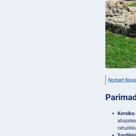
Norbert Nage
Parimad
Korsika:
abajates
rahulikk
Sardiini