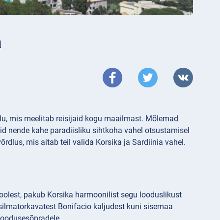
a
lu, mis meelitab reisijaid kogu maailmast. Mõlemad
uid nende kahe paradiisliku sihtkoha vahel otsustamisel
õrdlus, mis aitab teil valida Korsika ja Sardiinia vahel.
lest, pakub Korsika harmoonilist segu looduslikust
 silmatorkavatest Bonifacio kaljudest kuni sisemaa
 loodusesõpradele.