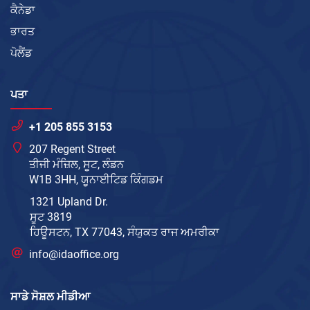
ਕੈਨੇਡਾ
ਭਾਰਤ
ਪੋਲੈਂਡ
ਪਤਾ
+1 205 855 3153
207 Regent Street
ਤੀਜੀ ਮੰਜ਼ਿਲ, ਸੂਟ, ਲੰਡਨ
W1B 3HH, ਯੂਨਾਈਟਿਡ ਕਿੰਗਡਮ
1321 Upland Dr.
ਸੂਟ 3819
ਹਿਊਸਟਨ, TX 77043, ਸੰਯੁਕਤ ਰਾਜ ਅਮਰੀਕਾ
info@idaoffice.org
ਸਾਡੇ ਸੋਸ਼ਲ ਮੀਡੀਆ