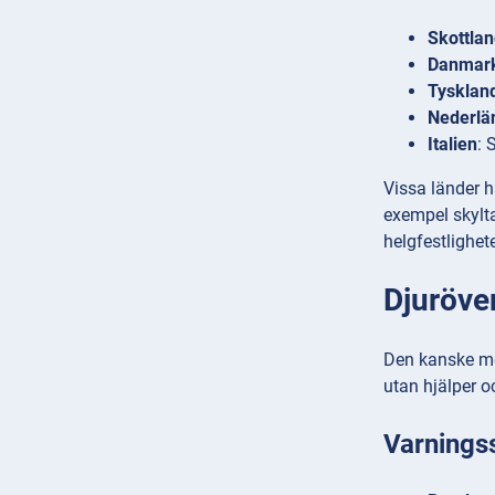
Skottla
Danmark
Tysklan
Nederlä
Italien
: 
Vissa länder h
exempel skylta
helgfestlighet
Djuröve
Den kanske mes
utan hjälper oc
Varningss