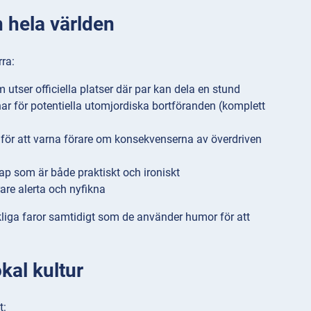
 hela världen
rra:
tser officiella platser där par kan dela en stund
r för potentiella utomjordiska bortföranden (komplett
 för att varna förare om konsekvenserna av överdriven
p som är både praktiskt och ironiskt
are alerta och nyfikna
rkliga faror samtidigt som de använder humor för att
kal kultur
t: