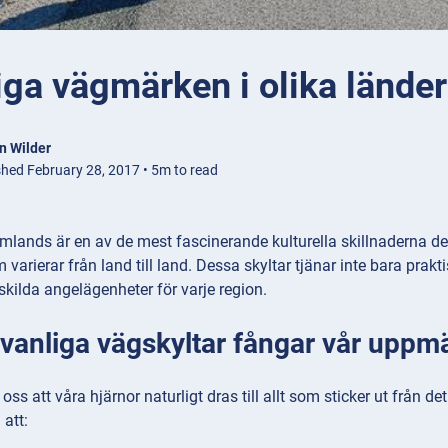
ga vägmärken i olika länder
n Wilder
shed February 28, 2017 • 5m to read
mlands är en av de mest fascinerande kulturella skillnaderna de 
varierar från land till land. Dessa skyltar tjänar inte bara prakti
rskilda angelägenheter för varje region.
ovanliga vägskyltar fångar vår upp
oss att våra hjärnor naturligt dras till allt som sticker ut från d
 att: