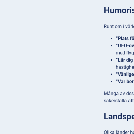
Humoris
Runt om i värld
“Plats f
“UFO-öv
med flyg
“Lär dig 
hastighe
“Vänlige
“Var ber
Många av dessa
säkerställa at
Landspec
Olika länder h