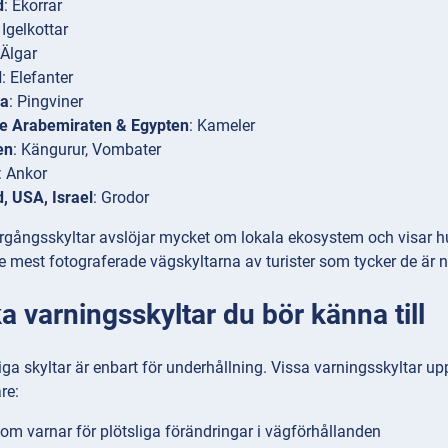
d
: Ekorrar
: Igelkottar
 Älgar
d
: Elefanter
ka
: Pingviner
e Arabemiraten & Egypten
: Kameler
en
: Kängurur, Vombater
: Ankor
, USA, Israel
: Grodor
gångsskyltar avslöjar mycket om lokala ekosystem och visar hur ol
 mest fotograferade vägskyltarna av turister som tycker de är ny
a varningsskyltar du bör känna till
liga skyltar är enbart för underhållning. Vissa varningsskyltar
re:
som varnar för plötsliga förändringar i vägförhållanden