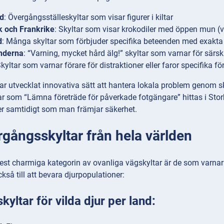
nd
: Övergångsställeskyltar som visar figurer i kiltar
 och Frankrike
: Skyltar som visar krokodiler med öppen mun (va
d
: Många skyltar som förbjuder specifika beteenden med exakt
nderna
: “Varning, mycket hård älg!” skyltar som varnar för särski
Skyltar som varnar förare för distraktioner eller faror specifika fö
ar utvecklat innovativa sätt att hantera lokala problem genom sky
r som “Lämna företräde för påverkade fotgängare” hittas i Storb
er samtidigt som man främjar säkerhet.
rgångsskyltar från hela världen
t charmiga kategorin av ovanliga vägskyltar är de som varnar för
kså till att bevara djurpopulationer:
kyltar för vilda djur per land: