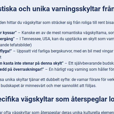
tiska och unika varningsskyltar från
en hittar du vägskyltar som sträcker sig från roliga till rent bisa
ör kyssar”
– Kanske en av de mest romantiska vägskyltarna, som u
ergång”
– I Tennessee, USA, kan du upptäcka en skylt som varna
ande tefatsbilder)
flyga!”
– Uppsatt vid farliga bergskurvor, med en bil med vingar
t
n kasta inte stenar på denna skylt”
– Ett självbevarande budska
edd på överraskningar!”
– En härligt vag varning som håller för
 unika skyltar tjänar ett dubbelt syfte: de varnar förare för ve
t budskapet är minnesvärt och mer sannolikt att följas.
ifika vägskyltar som återspeglar lo
ar ofta vägskyltar som återspeglar deras unika kulturella elemen