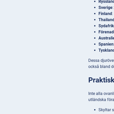
Rysslan
Sverige
Finland
:
Thailan
Sydafri
Förenad
Australi
Spanien
Tyskland
Dessa djuröver
också bland de
Praktisk
Inte alla ovan
utländska föra
Skyltar 