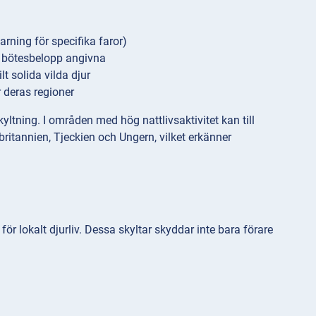
rning för specifika faror)
a bötesbelopp angivna
lt solida vilda djur
r deras regioner
ltning. I områden med hög nattlivsaktivitet kan till
ritannien, Tjeckien och Ungern, vilket erkänner
 lokalt djurliv. Dessa skyltar skyddar inte bara förare