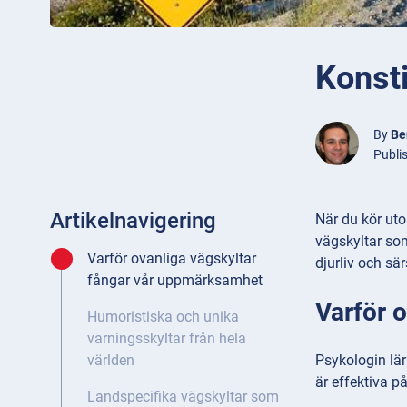
Konsti
By
Be
Publi
Artikelnavigering
När du kör uto
vägskyltar som 
Varför ovanliga vägskyltar
djurliv och sä
fångar vår uppmärksamhet
Varför 
Humoristiska och unika
varningsskyltar från hela
Psykologin lär 
världen
är effektiva på
Landspecifika vägskyltar som