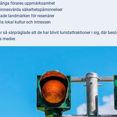
fånga förares uppmärksamhet
innesvärda säkerhetspåminnelser
tade landmärken för resenärer
la lokal kultur och intressen
r så särpräglade att de har blivit turistattraktioner i sig, där be
a medier.