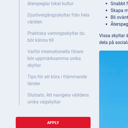
Snabbt 
återspeglar lokal kultur
Skapa m
Djurövergångsskyltar från hela
Bli ovän
världen
Återspeg
Praktiska varningsskyltar du
Vissa skyltar ä
bör känna till
dela på social
Varför internationella förare
bör uppmärksamma unika
skyltar
Tips för att köra i främmande
länder
Slutsats: Att navigera världens
unika vägskyltar
APPLY