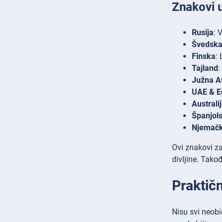
Znakovi u
Rusija
: 
Švedsk
Finska
:
Tajland
:
Južna A
UAE & E
Australi
Španjol
Njemačka
Ovi znakovi za
divljine. Tako
Praktičn
Nisu svi neobi