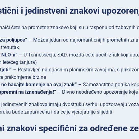
ični i jedinstveni znakovi upozorenj
 naići ćete na prometne znakove koji su u rasponu od zabavnih 
za poljupce”
– Možda jedan od najromantičnijih prometnih zna
i trenutak
z NLO-a”
– U Tennesseeju, SAD, možda ćete uočiti znak koji upo
 letećeg tanjura)
jeti!”
– Postavljen na opasnim planinskim zavojima, s prikazom
ce prekomjerne brzine
 ne bacajte kamenje na ovaj znak”
– Samozaštitna poruka koja j
spremni na iznenađenja!”
– Divno neodređeno upozorenje koje 
 jedinstvenih znakova imaju dvostruku svrhu: upozoravaju voza
oruka bude zapamćena i da će je vjerojatnije slijediti.
i znakovi specifični za određene ze