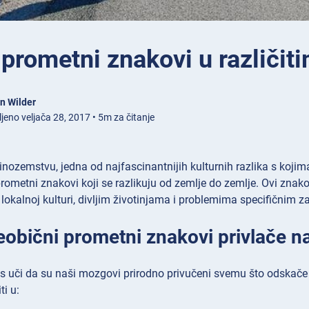
prometni znakovi u različi
n Wilder
jeno veljača 28, 2017 • 5m za čitanje
inozemstvu, jedna od najfascinantnijih kulturnih razlika s kojima
prometni znakovi koji se razlikuju od zemlje do zemlje. Ovi zna
o lokalnoj kulturi, divljim životinjama i problemima specifičnim z
eobični prometni znakovi privlače n
as uči da su naši mozgovi prirodno privučeni svemu što odskače
i u: