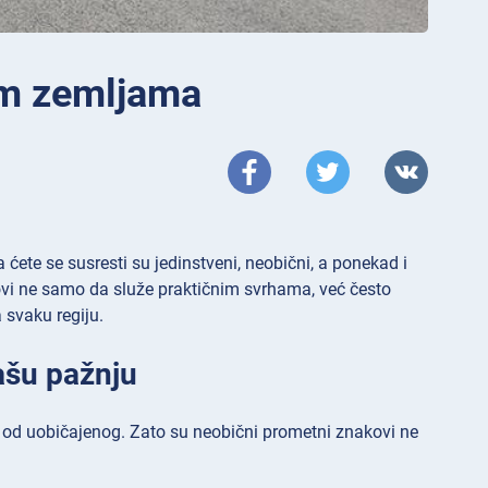
tim zemljama
 ćete se susresti su jedinstveni, neobični, a ponekad i
kovi ne samo da služe praktičnim svrhama, već često
a svaku regiju.
ašu pažnju
 od uobičajenog. Zato su neobični prometni znakovi ne