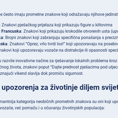
je često imaju prometne znakove koji odražavaju njihove jedins
: Znakovi pješačkog prijelaza koji prikazuju figure u kiltovima
i Francuska
: Znakovi koji prikazuju krokodile otvorenih usta (u
ka
: Brojni znakovi koji zabranjuju specifična ponašanja s preci
mska
: Znakovi “Oprez, vrlo tvrdi los!” koji upozoravaju na posebno
nakovi koji upozoravaju vozače na distrakcije ili opasnosti speci
 razvile inovativne načine za rješavanje lokalnih problema kroz
ćnog života, znakovi poput “Dajte prednost pješacima pod utjec
znajući vikend slavlja dok promiču sigurnost.
upozorenja za životinje diljem svije
ntnija kategorija neobičnih prometnih znakova su oni koji upoz
vozače, već pomažu i u očuvanju životinjskih populacija: