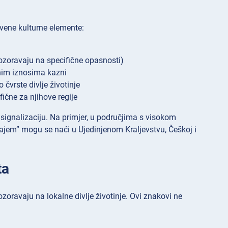
tvene kulturne elemente:
pozoravaju na specifične opasnosti)
znim iznosima kazni
 čvrste divlje životinje
fične za njihove regije
 signalizaciju. Na primjer, u područjima s visokom
ajem” mogu se naći u Ujedinjenom Kraljevstvu, Češkoj i
ta
oravaju na lokalne divlje životinje. Ovi znakovi ne