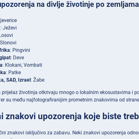
pozorenja na divlje životinje po zemljama
Vjeverice
a
: Ježevi
 Losovi
 Slonovi
frika
: Pingvini
gipat
: Deve
ja
: Klokani, Vombati
ska
: Patke
, SAD, Izrael
: Žabe
 prijelaz životinja otkrivaju mnogo o lokalnim ekosustavima i poka
đer su među najfotografiranijim prometnim znakovima od strane t
i znakovi upozorenja koje biste treba
čni znakovi isključivo za zabavu. Neki znakovi upozorenja odno