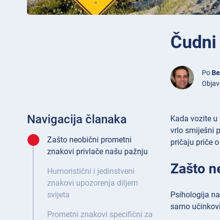
Čudni 
Po
Be
Objavl
Navigacija članaka
Kada vozite u 
vrlo smiješni 
Zašto neobični prometni
pričaju priče 
znakovi privlače našu pažnju
Zašto n
Humoristični i jedinstveni
znakovi upozorenja diljem
Psihologija n
svijeta
samo učinkovit
Prometni znakovi specifični za