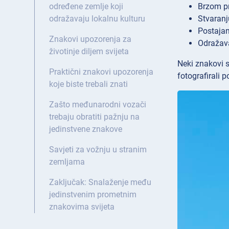
Brzom pr
određene zemlje koji
Stvaranj
odražavaju lokalnu kulturu
Postajan
Znakovi upozorenja za
Odražava
životinje diljem svijeta
Neki znakovi su
Praktični znakovi upozorenja
fotografirali 
koje biste trebali znati
Zašto međunarodni vozači
trebaju obratiti pažnju na
jedinstvene znakove
Savjeti za vožnju u stranim
zemljama
Zaključak: Snalaženje među
jedinstvenim prometnim
znakovima svijeta