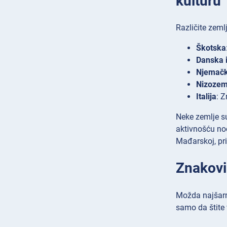
kulturu
Različite zeml
Škotska
Danska 
Njemač
Nizoze
Italija
: Z
Neke zemlje su
aktivnošću no
Mađarskoj, pri
Znakovi 
Možda najšarma
samo da štite 