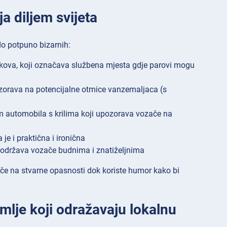
a diljem svijeta
do potpuno bizarnih:
kova, koji označava službena mjesta gdje parovi mogu
zorava na potencijalne otmice vanzemaljaca (s
 automobila s krilima koji upozorava vozače na
e i praktična i ironična
održava vozače budnima i znatiželјnima
če na stvarne opasnosti dok koriste humor kako bi
mlje koji odražavaju lokalnu