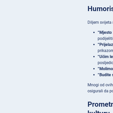
Humorist
Diljem svijeta
“Mjesto 
podijelit
“Prijela
prikazom
“Učim let
posljedi
“Molimo
“Budite 
Mnogi od ovih
osigurali da p
Prometn