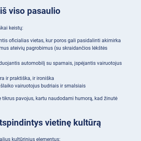
 iš viso pasaulio
kai keistų:
s oficialias vietas, kur poros gali pasidalinti akimirka
limus ateivių pagrobimus (su skraidančios lėkštės
jantis automobilį su sparnais, įspėjantis vairuotojus
a ir praktiška, ir ironiška
šlaiko vairuotojus budriais ir smalsiais
pie tikrus pavojus, kartu naudodami humorą, kad žinutė
spindintys vietinę kultūrą
alius kultūrinius elementus: