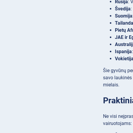
Rusija
: 
Švedija
:
Suomija
Tailand
Pietų Af
JAE ir E
Australi
Ispanija
Vokietija
Šie gyvūnų per
savo laukinės 
mielais.
Praktini
Ne visi neįpra
vairuotojams: