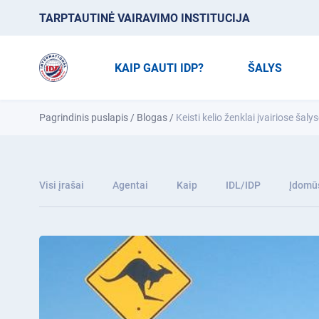
TARPTAUTINĖ VAIRAVIMO INSTITUCIJA
KAIP GAUTI IDP?
ŠALYS
Pagrindinis puslapis
/
Blogas
/
Keisti kelio ženklai įvairiose šaly
Visi įrašai
Agentai
Kaip
IDL/IDP
Įdomūs