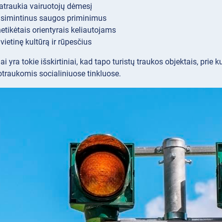
patraukia vairuotojų dėmesį
įsimintinus saugos priminimus
tikėtais orientyrais keliautojams
vietinę kultūrą ir rūpesčius
ai yra tokie išskirtiniai, kad tapo turistų traukos objektais, prie 
otraukomis socialiniuose tinkluose.