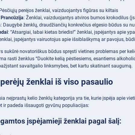
 Pėsčiųjų perėjos ženklai, vaizduojantys figūras su kiltais
r Prancūzija
: Ženklai, vaizduojantys atviros burnos krokodilus (
a
: Daugybė ženklų, draudžiančių konkrečius elgesio būdus su 
ndai
: “Atsargiai, labai kietas briedis!” ženklai, įspėjantys apie y
Ženklai, įspėjantys vairuotojus apie išsiblaškymą ar pavojus, bū
ys sukūrė novatoriškus būdus spręsti vietines problemas per keli
a rasti ženklus “Duokite kelią pėstiesiems, esantiems alkoholio 
ipažįstant savaitgalio linksmybes, bet kartu skatinant saugumą.
erėjų ženklai iš viso pasaulio
ia neįprastų kelio ženklų kategorija yra tie, kurie įspėja apie vie
et ir padeda išsaugoti gyvūnų populiacijas:
gamtos įspėjamieji ženklai pagal šalį: