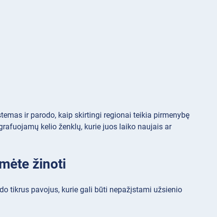
temas ir parodo, kaip skirtingi regionai teikia pirmenybę
grafuojamų kelio ženklų, kurie juos laiko naujais ar
umėte žinoti
odo tikrus pavojus, kurie gali būti nepažįstami užsienio