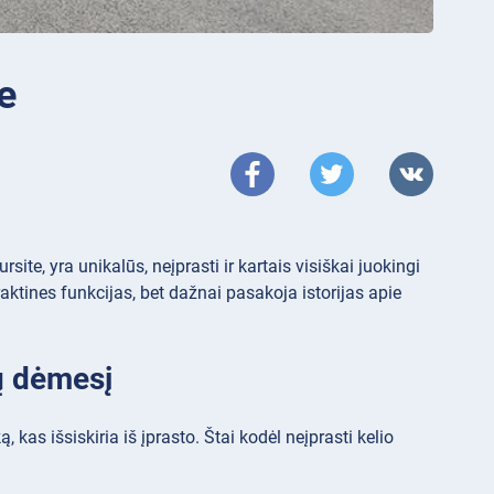
e
site, yra unikalūs, neįprasti ir kartais visiškai juokingi
praktines funkcijas, bet dažnai pasakoja istorijas apie
ų dėmesį
as išsiskiria iš įprasto. Štai kodėl neįprasti kelio