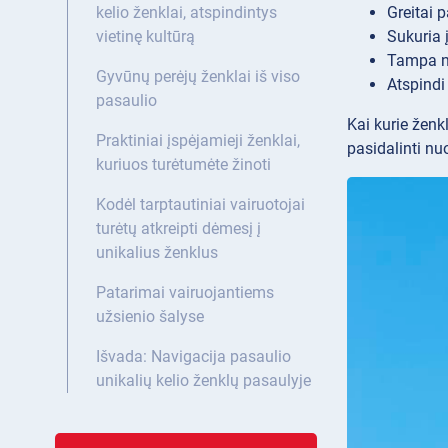
Greitai 
kelio ženklai, atspindintys
Sukuria 
vietinę kultūrą
Tampa ne
Gyvūnų perėjų ženklai iš viso
Atspindi 
pasaulio
Kai kurie ženkl
Praktiniai įspėjamieji ženklai,
pasidalinti nu
kuriuos turėtumėte žinoti
Kodėl tarptautiniai vairuotojai
turėtų atkreipti dėmesį į
unikalius ženklus
Patarimai vairuojantiems
užsienio šalyse
Išvada: Navigacija pasaulio
unikalių kelio ženklų pasaulyje