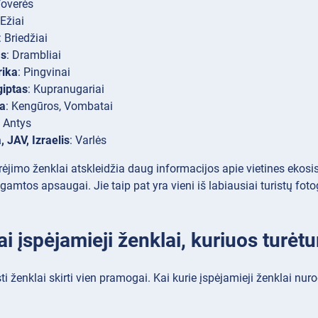
Voverės
 Ežiai
: Briedžiai
as
: Drambliai
rika
: Pingvinai
giptas
: Kupranugariai
ja
: Kengūros, Vombatai
: Antys
, JAV, Izraelis
: Varlės
ėjimo ženklai atskleidžia daug informacijos apie vietines ekosis
gamtos apsaugai. Jie taip pat yra vieni iš labiausiai turistų foto
ai įspėjamieji ženklai, kuriuos turėt
sti ženklai skirti vien pramogai. Kai kurie įspėjamieji ženklai nur