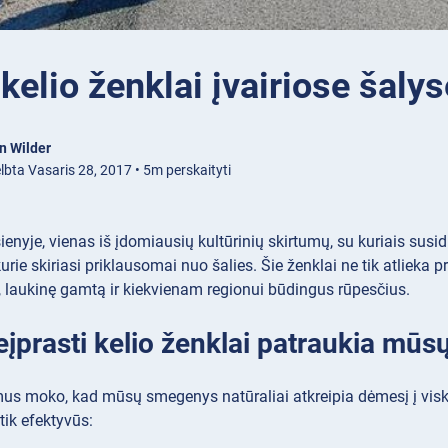
 kelio ženklai įvairiose šalys
n Wilder
lbta Vasaris 28, 2017 • 5m perskaityti
enyje, vienas iš įdomiausių kultūrinių skirtumų, su kuriais susidur
kurie skiriasi priklausomai nuo šalies. Šie ženklai ne tik atlieka 
ą, laukinę gamtą ir kiekvienam regionui būdingus rūpesčius.
eįprasti kelio ženklai patraukia mūs
us moko, kad mūsų smegenys natūraliai atkreipia dėmesį į viską, k
tik efektyvūs: