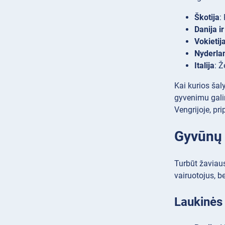
Škotija
:
Danija i
Vokietij
Nyderla
Italija
: 
Kai kurios šal
gyvenimu galim
Vengrijoje, pr
Gyvūnų p
Turbūt žaviaus
vairuotojus, b
Laukinės 