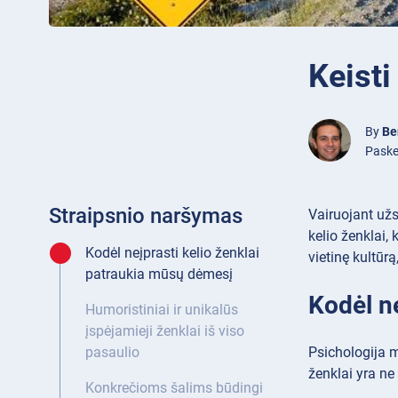
Keisti
By
Be
Paske
Straipsnio naršymas
Vairuojant užsi
kelio ženklai, 
Kodėl neįprasti kelio ženklai
vietinę kultūr
patraukia mūsų dėmesį
Kodėl n
Humoristiniai ir unikalūs
įspėjamieji ženklai iš viso
Psichologija m
pasaulio
ženklai yra ne 
Konkrečioms šalims būdingi