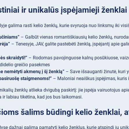
iniai ir unikalūs įspėjamieji ženklai
je galima rasti kelio ženklų, kurie svyruoja nuo linksmų iki visiš
učiniams”
– Galbūt vienas romantiškiausių kelio ženklų, nurodanti
rėja”
– Tenesyje, JAV, galite pastebėti ženklą, įspėjantį apie ga
s skraidyti!”
– Rodomas pavojinguose kalnų posūkiuose, vaizduo
 didelio greičio pasekmes
e nemėtyti akmenų į šį ženklą”
– Save išsauganti žinutė, kuri yr
 pasiruošę staigmenoms!”
– Maloniai neaiškus įspėjimas, kuris i
nikalių ženklų atlieka dvigubą paskirtį: jie įspėja vairuotojus a
 ir labiau tikėtina, kad jos bus laikomasi.
oms šalims būdingi kelio ženklai, at
lyse dažnai galima pamatyti kelio ženklus, kurie atspindi jų unik