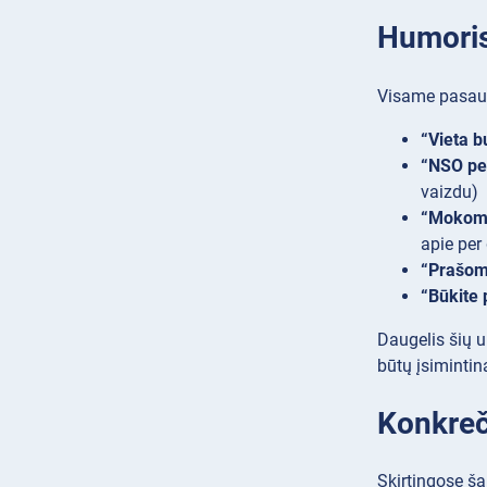
Humorist
Visame pasauly
“Vieta b
“NSO pe
vaizdu)
“Mokomė
apie per
“Prašom
“Būkite
Daugelis šių u
būtų įsimintina
Konkreči
Skirtingose ša