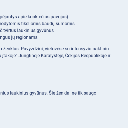
įspėjantys apie konkrečius pavojus)
nurodytomis tiksliomis baudų sumomis
pač tvirtus laukinius gyvūnus
dingus jų regionams
o ženklus. Pavyzdžiui, vietovėse su intensyviu naktiniu
įtakoje” Jungtinėje Karalystėje, Čekijos Respublikoje ir
tinius laukinius gyvūnus. Šie ženklai ne tik saugo