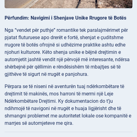
Përfundim: Navigimi i Shenjave Unike Rrugore të Botës
Nga “vendet për puthje” romantike tek paralajmërimet për
pjatat fluturuese apo drerët e fortë, shenjat e çuditshme
rrugore të botës ofrojnë si udhëzime praktike ashtu edhe
njohuri kulturore. Këto shenja unike e bëjnë drejtimin e
automjetit jashtë vendit një përvojë më interesante, ndërsa
shërbejnë për qëllimin e rëndësishëm të mbajtjes së të
gjithëve të sigurt në rrugët e panjohura.
Përpara se të niseni në aventurën tuaj ndërkombëtare të
drejtimit të makinës, mos harroni të merrni një Leje
Ndërkombëtare Drejtimi. Ky dokumentacion do t’ju
ndihmojë të navigoni në rrugët e huaja ligjërisht dhe të
shmangni problemet me autoritetet lokale ose kompanitë e
marrjes së automjeteve me qira.