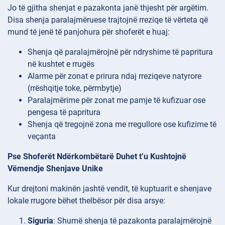
Jo të gjitha shenjat e pazakonta janë thjesht për argëtim.
Disa shenja paralajmëruese trajtojnë rreziqe të vërteta që
mund të jenë të panjohura për shoferët e huaj:
Shenja që paralajmërojnë për ndryshime të papritura
në kushtet e rrugës
Alarme për zonat e prirura ndaj rreziqeve natyrore
(rrëshqitje toke, përmbytje)
Paralajmërime për zonat me pamje të kufizuar ose
pengesa të papritura
Shenja që tregojnë zona me rregullore ose kufizime të
veçanta
Pse Shoferët Ndërkombëtarë Duhet t’u Kushtojnë
Vëmendje Shenjave Unike
Kur drejtoni makinën jashtë vendit, të kuptuarit e shenjave
lokale rrugore bëhet thelbësor për disa arsye:
Siguria
: Shumë shenja të pazakonta paralajmërojnë