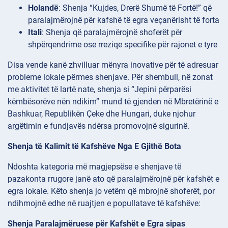
Holandë
: Shenja “Kujdes, Drerë Shumë të Fortë!” që
paralajmërojnë për kafshë të egra veçanërisht të forta
Itali
: Shenja që paralajmërojnë shoferët për
shpërqendrime ose rreziqe specifike për rajonet e tyre
Disa vende kanë zhvilluar mënyra inovative për të adresuar
probleme lokale përmes shenjave. Për shembull, në zonat
me aktivitet të lartë nate, shenja si “Jepini përparësi
këmbësorëve nën ndikim” mund të gjenden në Mbretërinë e
Bashkuar, Republikën Çeke dhe Hungari, duke njohur
argëtimin e fundjavës ndërsa promovojnë sigurinë.
Shenja të Kalimit të Kafshëve Nga E Gjithë Bota
Ndoshta kategoria më magjepsëse e shenjave të
pazakonta rrugore janë ato që paralajmërojnë për kafshët e
egra lokale. Këto shenja jo vetëm që mbrojnë shoferët, por
ndihmojnë edhe në ruajtjen e popullatave të kafshëve:
Shenja Paralajmëruese për Kafshët e Egra sipas