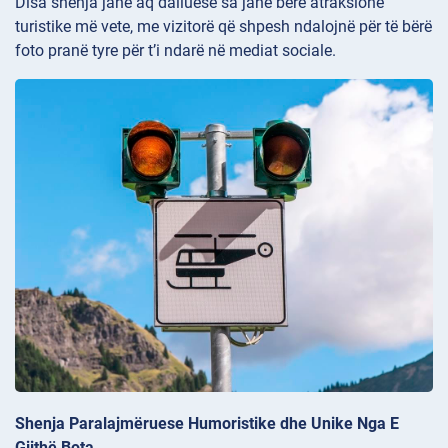
Disa shenja janë aq dalluese sa janë bërë atraksione
turistike më vete, me vizitorë që shpesh ndalojnë për të bërë
foto pranë tyre për t’i ndarë në mediat sociale.
Shenja Paralajmëruese Humoristike dhe Unike Nga E
Gjithë Bota