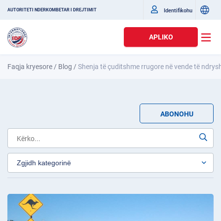
Identifikohu
AUTORITETI NDËRKOMBËTAR I DREJTIMIT
APLIKO
Faqja kryesore
/
Blog
/
Shenja të çuditshme rrugore në vende të ndry
ABONOHU