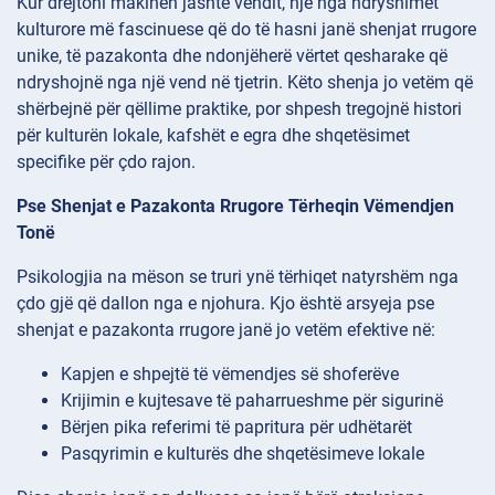
Kur drejtoni makinën jashtë vendit, një nga ndryshimet
kulturore më fascinuese që do të hasni janë shenjat rrugore
unike, të pazakonta dhe ndonjëherë vërtet qesharake që
ndryshojnë nga një vend në tjetrin. Këto shenja jo vetëm që
shërbejnë për qëllime praktike, por shpesh tregojnë histori
për kulturën lokale, kafshët e egra dhe shqetësimet
specifike për çdo rajon.
Pse Shenjat e Pazakonta Rrugore Tërheqin Vëmendjen
Tonë
Psikologjia na mëson se truri ynë tërhiqet natyrshëm nga
çdo gjë që dallon nga e njohura. Kjo është arsyeja pse
shenjat e pazakonta rrugore janë jo vetëm efektive në:
Kapjen e shpejtë të vëmendjes së shoferëve
Krijimin e kujtesave të paharrueshme për sigurinë
Bërjen pika referimi të papritura për udhëtarët
Pasqyrimin e kulturës dhe shqetësimeve lokale