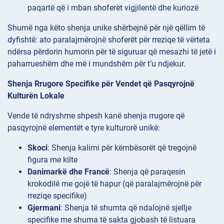
paqartë që i mban shoferët vigjilentë dhe kuriozë
Shumë nga këto shenja unike shërbejnë për një qëllim të
dyfishtë: ato paralajmërojnë shoferët për rreziqe të vërteta
ndërsa përdorin humorin për të siguruar që mesazhi të jetë i
paharrueshëm dhe më i mundshëm për t’u ndjekur.
Shenja Rrugore Specifike për Vendet që Pasqyrojnë
Kulturën Lokale
Vende të ndryshme shpesh kanë shenja rrugore që
pasqyrojnë elementët e tyre kulturorë unikë:
Skoci
: Shenja kalimi për këmbësorët që tregojnë
figura me kilte
Danimarkë dhe Francë
: Shenja që paraqesin
krokodilë me gojë të hapur (që paralajmërojnë për
rreziqe specifike)
Gjermani
: Shenja të shumta që ndalojnë sjellje
specifike me shuma të sakta gjobash të listuara