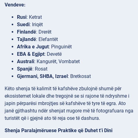
Vendeve:
Rusi
: Ketrat
Suedi
: Iriqët
Finlandë
: Drerët
Tajlandë
: Elefantët
Afrika e Jugut
: Pinguinët
EBA & Egjipt
: Devetë
Australi
: Kangurët, Vombatet
Spanjë
: Rosat
Gjermani, SHBA, Izrael
: Bretkosat
Këto shenja të kalimit të kafshëve zbulojnë shumë për
ekosistemet lokale dhe tregojnë se si rajone të ndryshme i
japin përparësi mbrojtjes së kafshëve të tyre të egra. Ato
janë gjithashtu ndër shenjat rrugore më të fotografuara nga
turistët që i gjejnë ato të reja ose të dashura.
Shenja Paralajmëruese Praktike që Duhet t’i Dini