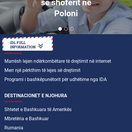
së shoferit në
Poloni
SI TË
Marrësh lejen ndërkombëtare të drejtimit në internet
Merr një përkthim të lejes së drejtimit
Programi i bashkëpunëtorit për udhëtime nga IDA
DESTINACIONET E NJOHURA
Shtetet e Bashkuara të Amerikës
Mbretëria e Bashkuar
Rumania