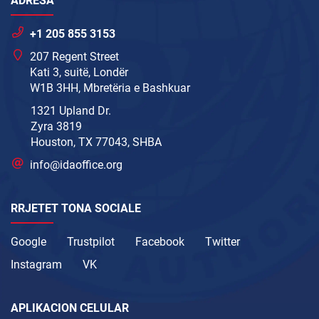
ADRESA
+1 205 855 3153
207 Regent Street
Kati 3, suitë, Londër
W1B 3HH, Mbretëria e Bashkuar
1321 Upland Dr.
Zyra 3819
Houston, TX 77043, SHBA
info@idaoffice.org
RRJETET TONA SOCIALE
Google
Trustpilot
Facebook
Twitter
Instagram
VK
APLIKACION CELULAR