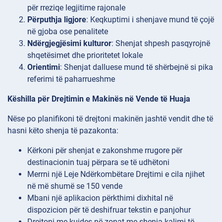
për rreziqe legjitime rajonale
Përputhja ligjore
: Keqkuptimi i shenjave mund të çojë
në gjoba ose penalitete
Ndërgjegjësimi kulturor
: Shenjat shpesh pasqyrojnë
shqetësimet dhe prioritetet lokale
Orientimi
: Shenjat dalluese mund të shërbejnë si pika
referimi të paharrueshme
Këshilla për Drejtimin e Makinës në Vende të Huaja
Nëse po planifikoni të drejtoni makinën jashtë vendit dhe të
hasni këto shenja të pazakonta:
Kërkoni për shenjat e zakonshme rrugore për
destinacionin tuaj përpara se të udhëtoni
Merrni një Leje Ndërkombëtare Drejtimi e cila njihet
në më shumë se 150 vende
Mbani një aplikacion përkthimi dixhital në
dispozicion për të deshifruar tekstin e panjohur
Drejtoni me kujdes në zonat me shenja kalimi të