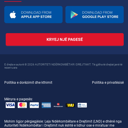
KRYEJ NJË PAGESË
E drejta e autorit © 2026 AUTORITETI NDËRKOMBËTAR I DREJTIMIT. Të gjitha të drejtat janë të
rezervuara
Politika e dorëzimit dhe kthimit
Politika e privatësisë
Mënyra e pagesës:
Mohim ligjor përgjegjësie
: Leja Ndërkombëtare e Drejtimit (LND) e dhënë nga
Autoriteti Ndërkombëtar i Drejtimit nuk është e lidhur ose e miratuar me