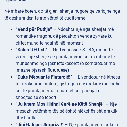
Në mbarë botën, do të gjeni shenja rrugore që variojnë nga
të qeshura deri te ato vërtet të çuditshme:
“Vend për Puthje”
– Ndoshta një nga shenjat më
romantike rrugore, që përcakton vende zyrtare ku
çiftet mund të ndajnë një moment
“Kalim UFO-sh”
– Në Tennessee, SHBA, mund të
vëreni një shenjë që paralajmëron për rrëmbime të
mundshme nga jashtëtokësorët (e kompletuar me
imazhe pjatash fluturuese)
“Duke Mësuar të Fluturojë!”
– E vendosur në kthesa
të rrezikshme malore, që tregon një makinë me krahë
për të paralajmëruar shoferët për pasojat e
shpejtësisë së tepërt
“Ju lutem Mos Hidhni Gurë në Këtë Shenjë”
– Një
mesazh vetëmbrojtës që është njëkohësisht praktik
dhe ironik
“Jini Gati për Surpriza!”
– Një paralajmërim bukur i