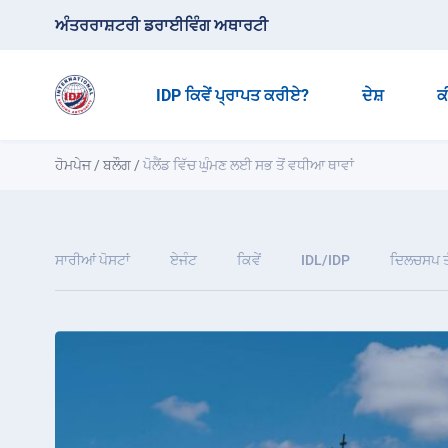
ਅੰਤਰਰਾਸ਼ਟਰੀ ਡਰਾਈਵਿੰਗ ਅਥਾਰਟੀ
IDP ਕਿਵੇਂ ਪ੍ਰਾਪਤ ਕਰੀਏ?
ਦੇਸ਼
ਕ
ਹੋਮਪੇਜ
/
ਬਲੌਗ
/
ਪੋਲੈਂਡ ਵਿੱਚ ਘੁੰਮਣ ਲਈ ਸਭ ਤੋਂ ਵਧੀਆ ਥਾਵਾਂ
ਸਾਰੀਆਂ ਪੋਸਟਾਂ
ਏਜੰਟ
ਕਿਵੇਂ
IDL/IDP
ਦਿਲਚਸਪ ਤ