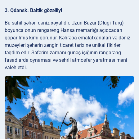
3. Qdansk: Baltik gözəlliyi
Bu sahil şəhəri dəniz xəyalıdır. Uzun Bazar (Długi Targ)
boyunca onun rəngarəng Hansa memarlığı açıqcadan
qoparılmış kimi görünür. Kəhrəba emalatxanaları və dəniz
muzeyləri şəhərin zəngin ticarət tarixinə unikal fikirlər
təqdim edir. Səfərim zamanı günəş işığının rəngarəng
fasadlarda oynaması və sehrli atmosfer yaratması məni
valeh etdi.