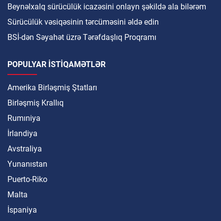
Beynəlxalq sürücülük icazəsini onlayn şəkildə ala bilərəm
Sürücülük vəsiqəsinin tərcüməsini əldə edin
BSİ-dən Səyahət üzrə Tərəfdaşlıq Proqramı
POPULYAR ISTIQAMƏTLƏR
Amerika Birləşmiş Ştatları
Birləşmiş Krallıq
Rumıniya
İrlandiya
Avstraliya
Yunanıstan
Puerto-Riko
Malta
İspaniya