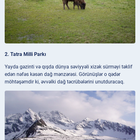
2. Tatra Milli Parkı
Yayda gəzinti və qışda dünya səviyyəli xizək sürməyi təklif
edən nəfəs kəsən dağ mənzərəsi. Görünüşlər o qədər
möhtəşəmdir ki, əvvəlki dağ təcrübələrini unutduracaq.