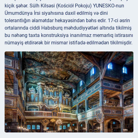
kiçik şəhər. Sülh Kilsəsi (Kościół Pokoju) YUNESKO-nun
Ümumdünya İrsi siyahısına daxil edilmiş və dini
tolerantlığın əlamətdar hekayəsindən bəhs edir. 17-ci əsrin
ortalarında ciddi Habsburq məhdudiyyətləri altında tikilmiş
bu nəhəng taxta konstruksiya inanılmaz memarlıq ixtirasını
nümayiş etdirərək bir mismar istifadə edilmədən tikilmişdir.