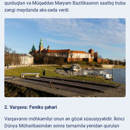
qurduqları və Müqəddəs Məryəm Bazilikasının saatlıq truba
zəngi meydanda əks-səda verdi.
2. Varşava: Feniks şəhəri
Varşavanın möhkəmliyi onun ən gözəl xüsusiyyətidir. İkinci
Dünya Müharibəsindən sonra tamamilə yenidən qurulan