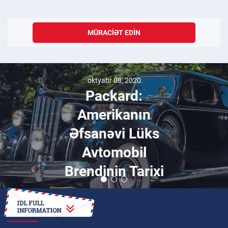
MÜRACIƏT EDIN
iyun 07, 2026
Birləşmiş Ərəb
Əmirlikləri Nə ilə
Məşhurdur?
NECƏ