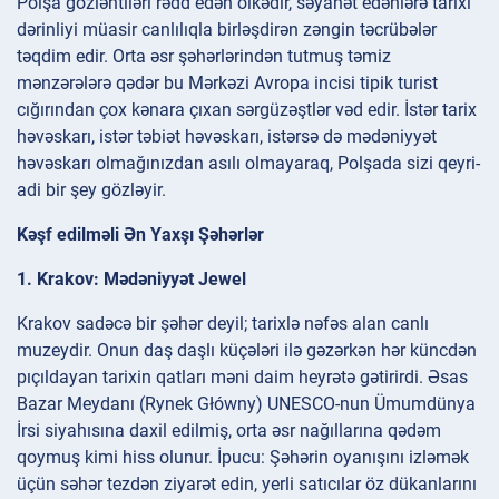
Polşa gözləntiləri rədd edən ölkədir, səyahət edənlərə tarixi
dərinliyi müasir canlılıqla birləşdirən zəngin təcrübələr
təqdim edir. Orta əsr şəhərlərindən tutmuş təmiz
mənzərələrə qədər bu Mərkəzi Avropa incisi tipik turist
cığırından çox kənara çıxan sərgüzəştlər vəd edir. İstər tarix
həvəskarı, istər təbiət həvəskarı, istərsə də mədəniyyət
həvəskarı olmağınızdan asılı olmayaraq, Polşada sizi qeyri-
adi bir şey gözləyir.
Kəşf edilməli Ən Yaxşı Şəhərlər
1. Krakov: Mədəniyyət Jewel
Krakov sadəcə bir şəhər deyil; tarixlə nəfəs alan canlı
muzeydir. Onun daş daşlı küçələri ilə gəzərkən hər küncdən
pıçıldayan tarixin qatları məni daim heyrətə gətirirdi. Əsas
Bazar Meydanı (Rynek Główny) UNESCO-nun Ümumdünya
İrsi siyahısına daxil edilmiş, orta əsr nağıllarına qədəm
qoymuş kimi hiss olunur. İpucu: Şəhərin oyanışını izləmək
üçün səhər tezdən ziyarət edin, yerli satıcılar öz dükanlarını