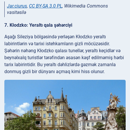
Jar.ciurus
,
CC BY-SA 3.0 PL
, Wikimedia Commons
vasitəsilə
7. Kłodzko: Yeraltı qala şəhərciyi
Aşağı Sileziya bölgəsində yerləşən Kłodzko yeraltı
labirintlərin və tarixi istehkamların gizli möcüzəsidir.
Şəhərin nəhəng Kłodzko qalası tunellər, yeraltı keçidlər və
beynəlxalq turistlər tərəfindən əsasən kəşf edilməmiş hərbi
tarix labirintidir. Bu yeraltı dəhlizlərdə gəzmək zamanla
donmuş gizli bir dünyanı açmaq kimi hiss olunur.