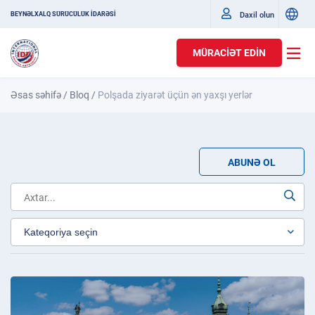
Daxil olun
BEYNƏLXALQ SÜRÜCÜLÜK İDARƏSİ
MÜRACIƏT EDIN
Əsas səhifə
/
Bloq
/
Polşada ziyarət üçün ən yaxşı yerlər
ABUNƏ OL