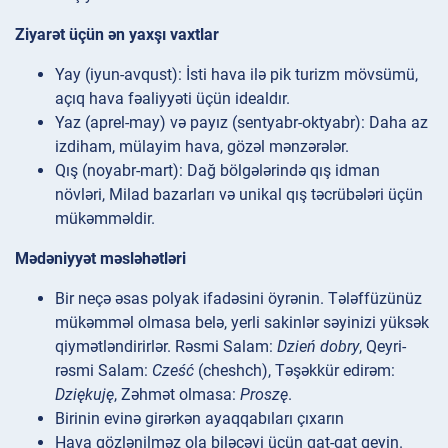
Ziyarət üçün ən yaxşı vaxtlar
Yay (iyun-avqust): İsti hava ilə pik turizm mövsümü,
açıq hava fəaliyyəti üçün idealdır.
Yaz (aprel-may) və payız (sentyabr-oktyabr): Daha az
izdiham, mülayim hava, gözəl mənzərələr.
Qış (noyabr-mart): Dağ bölgələrində qış idman
növləri, Milad bazarları və unikal qış təcrübələri üçün
mükəmməldir.
Mədəniyyət məsləhətləri
Bir neçə əsas polyak ifadəsini öyrənin. Tələffüzünüz
mükəmməl olmasa belə, yerli sakinlər səyinizi yüksək
qiymətləndirirlər. Rəsmi Salam:
Dzień dobry
, Qeyri-
rəsmi Salam:
Cześć
(cheshch), Təşəkkür edirəm:
Dziękuję
, Zəhmət olmasa:
Proszę
.
Birinin evinə girərkən ayaqqabıları çıxarın
Hava gözlənilməz ola biləcəyi üçün qat-qat geyin.