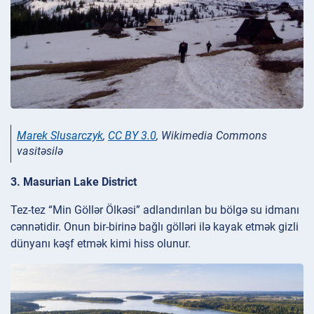
Marek Slusarczyk
,
CC BY 3.0
, Wikimedia Commons
vasitəsilə
3. Masurian Lake District
Tez-tez “Min Göllər Ölkəsi” adlandırılan bu bölgə su idmanı
cənnətidir. Onun bir-birinə bağlı gölləri ilə kayak etmək gizli
dünyanı kəşf etmək kimi hiss olunur.