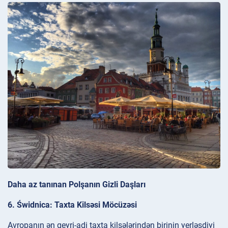
Daha az tanınan Polşanın Gizli Daşları
6. Świdnica: Taxta Kilsəsi Möcüzəsi
Avropanın ən qeyri-adi taxta kilsələrindən birinin yerləşdiyi