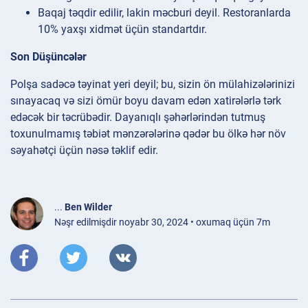
Baqaj təqdir edilir, lakin məcburi deyil. Restoranlarda
10% yaxşı xidmət üçün standartdır.
Son Düşüncələr
Polşa sadəcə təyinat yeri deyil; bu, sizin ön mülahizələrinizi
sınayacaq və sizi ömür boyu davam edən xatirələrlə tərk
edəcək bir təcrübədir. Dayanıqlı şəhərlərindən tutmuş
toxunulmamış təbiət mənzərələrinə qədər bu ölkə hər növ
səyahətçi üçün nəsə təklif edir.
...
Ben Wilder
Nəşr edilmişdir noyabr 30, 2024 • oxumaq üçün 7m