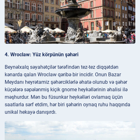
4. Wroclaw: Yüz körpünün şəhəri
Beynəlxalq səyahətçilər tərəfindən tez-tez diqqətdən
kənarda qalan Wroclaw qəribə bir incidir. Onun Bazar
Meydanı heyrətamiz şəhərciklərlə əhatə olunub və şəhər
küçələrə səpələnmiş kiçik gnome heykəllərinin əhalisi ilə
məşhurdur. Mən bu füsunkar heykəlləri ovlamaq üçün
saatlarla sərf etdim, hər biri şəhərin oynaq ruhu haqqında
unikal hekayə danışırdı.