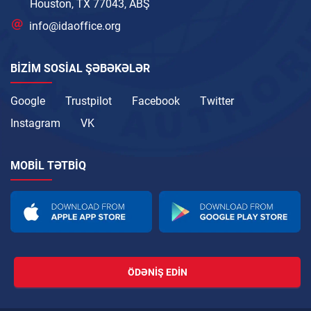
Houston, TX 77043, ABŞ
info@idaoffice.org
BIZIM SOSIAL ŞƏBƏKƏLƏR
Google
Trustpilot
Facebook
Twitter
Instagram
VK
MOBIL TƏTBIQ
ÖDƏNIŞ EDIN