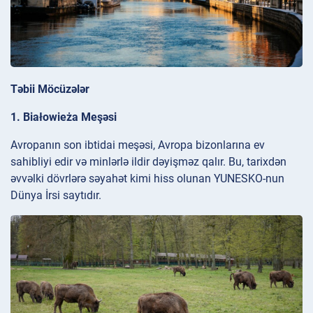
Təbii Möcüzələr
1. Białowieża Meşəsi
Avropanın son ibtidai meşəsi, Avropa bizonlarına ev
sahibliyi edir və minlərlə ildir dəyişməz qalır. Bu, tarixdən
əvvəlki dövrlərə səyahət kimi hiss olunan YUNESKO-nun
Dünya İrsi saytıdır.