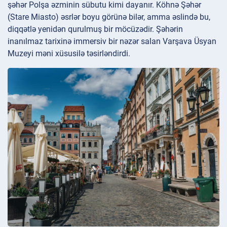
şəhər Polşa əzminin sübutu kimi dayanır. Köhnə Şəhər
(Stare Miasto) əsrlər boyu görünə bilər, amma əslində bu,
diqqətlə yenidən qurulmuş bir möcüzədir. Şəhərin
inanılmaz tarixinə immersiv bir nəzər salan Varşava Üsyan
Muzeyi məni xüsusilə təsirləndirdi.