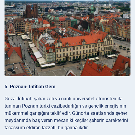
5. Poznan: İntibah Gem
Gözəl İntibah şəhər zalı və canlı universitet atmosferi ilə
tanınan Poznan tarixi cazibədarlığın və gənclik enerjisinin
mükəmməl qarışığını təklif edir. Günorta saatlarında şəhər
meydanında baş verən mexaniki keçilər şəhərin xarakterini
təcəssüm etdirən ləzzətli bir qəribəlikdir.