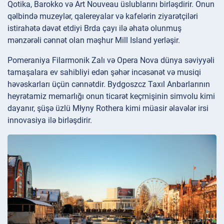
Qotika, Barokko və Art Nouveau üslublarını birləşdirir. Onun
qəlbində muzeylər, qalereyalar və kafelərin ziyarətçiləri
istirahətə dəvət etdiyi Brda çayı ilə əhatə olunmuş
mənzərəli cənnət olan məşhur Mill Island yerləşir.
Pomeraniya Filarmonik Zalı və Opera Nova dünya səviyyəli
tamaşalara ev sahibliyi edən şəhər incəsənət və musiqi
həvəskarları üçün cənnətdir. Bydgoszcz Taxıl Anbarlarının
heyrətamiz memarlığı onun ticarət keçmişinin simvolu kimi
dayanır, şüşə üzlü Młyny Rothera kimi müasir əlavələr irsi
innovasiya ilə birləşdirir.