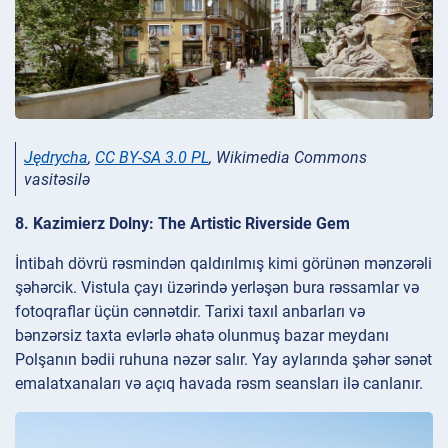
Jędrycha
,
CC BY-SA 3.0 PL
, Wikimedia Commons
vasitəsilə
8. Kazimierz Dolny: The Artistic Riverside Gem
İntibah dövrü rəsmindən qaldırılmış kimi görünən mənzərəli
şəhərcik. Vistula çayı üzərində yerləşən bura rəssamlar və
fotoqraflar üçün cənnətdir. Tarixi taxıl anbarları və
bənzərsiz taxta evlərlə əhatə olunmuş bazar meydanı
Polşanın bədii ruhuna nəzər salır. Yay aylarında şəhər sənət
emalatxanaları və açıq havada rəsm seansları ilə canlanır.