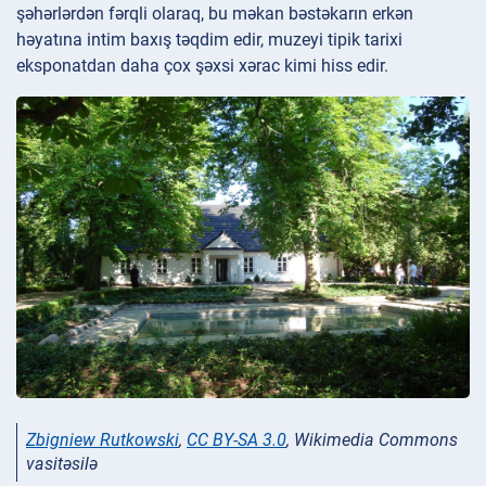
şəhərlərdən fərqli olaraq, bu məkan bəstəkarın erkən
həyatına intim baxış təqdim edir, muzeyi tipik tarixi
eksponatdan daha çox şəxsi xərac kimi hiss edir.
Zbigniew Rutkowski
,
CC BY-SA 3.0
, Wikimedia Commons
vasitəsilə