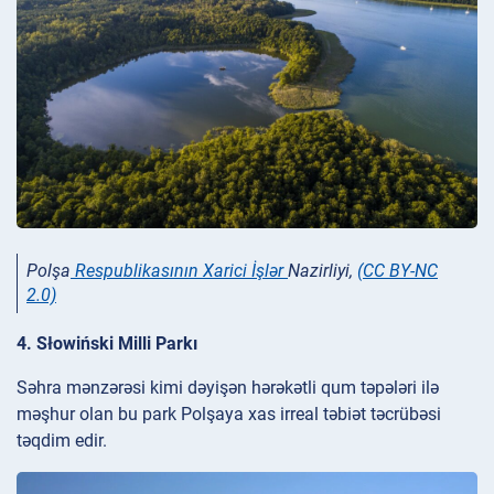
Polşa
Respublikasının Xarici İşlər
Nazirliyi,
(CC BY-NC
2.0)
4. Słowiński Milli Parkı
Səhra mənzərəsi kimi dəyişən hərəkətli qum təpələri ilə
məşhur olan bu park Polşaya xas irreal təbiət təcrübəsi
təqdim edir.