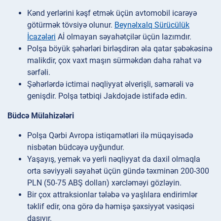
Kənd yerlərini kəşf etmək üçün avtomobil icarəyə
götürmək tövsiyə olunur.
Beynəlxalq Sürücülük
İcazələri
Aİ olmayan səyahətçilər üçün lazımdır.
Polşa böyük şəhərləri birləşdirən əla qatar şəbəkəsinə
malikdir, çox vaxt maşın sürməkdən daha rahat və
sərfəli.
Şəhərlərdə ictimai nəqliyyat əlverişli, səmərəli və
genişdir. Polşa tətbiqi Jakdojade istifadə edin.
Büdcə Mülahizələri
Polşa Qərbi Avropa istiqamətləri ilə müqayisədə
nisbətən büdcəyə uyğundur.
Yaşayış, yemək və yerli nəqliyyat da daxil olmaqla
orta səviyyəli səyahət üçün gündə təxminən 200-300
PLN (50-75 ABŞ dolları) xərcləməyi gözləyin.
Bir çox attraksionlar tələbə və yaşlılara endirimlər
təklif edir, ona görə də həmişə şəxsiyyət vəsiqəsi
daşıyır.