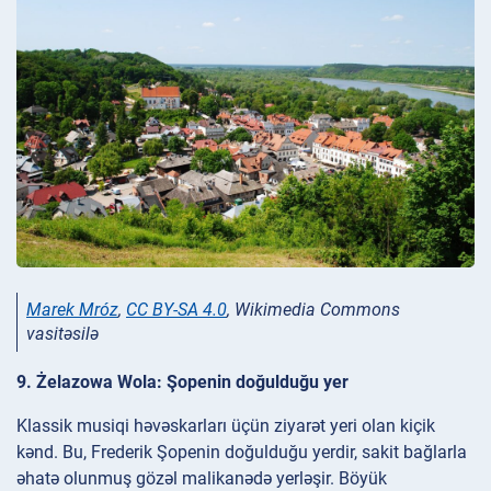
Marek Mróz
,
CC BY-SA 4.0
, Wikimedia Commons
vasitəsilə
9. Żelazowa Wola: Şopenin doğulduğu yer
Klassik musiqi həvəskarları üçün ziyarət yeri olan kiçik
kənd. Bu, Frederik Şopenin doğulduğu yerdir, sakit bağlarla
əhatə olunmuş gözəl malikanədə yerləşir. Böyük