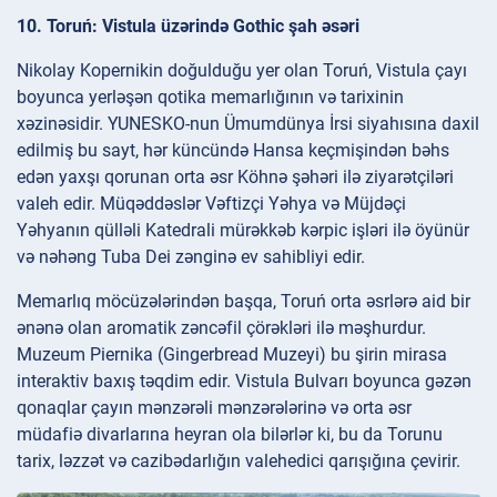
10. Toruń: Vistula üzərində Gothic şah əsəri
Nikolay Kopernikin doğulduğu yer olan Toruń, Vistula çayı
boyunca yerləşən qotika memarlığının və tarixinin
xəzinəsidir. YUNESKO-nun Ümumdünya İrsi siyahısına daxil
edilmiş bu sayt, hər küncündə Hansa keçmişindən bəhs
edən yaxşı qorunan orta əsr Köhnə şəhəri ilə ziyarətçiləri
valeh edir. Müqəddəslər Vəftizçi Yəhya və Müjdəçi
Yəhyanın qülləli Katedrali mürəkkəb kərpic işləri ilə öyünür
və nəhəng Tuba Dei zənginə ev sahibliyi edir.
Memarlıq möcüzələrindən başqa, Toruń orta əsrlərə aid bir
ənənə olan aromatik zəncəfil çörəkləri ilə məşhurdur.
Muzeum Piernika (Gingerbread Muzeyi) bu şirin mirasa
interaktiv baxış təqdim edir. Vistula Bulvarı boyunca gəzən
qonaqlar çayın mənzərəli mənzərələrinə və orta əsr
müdafiə divarlarına heyran ola bilərlər ki, bu da Torunu
tarix, ləzzət və cazibədarlığın valehedici qarışığına çevirir.