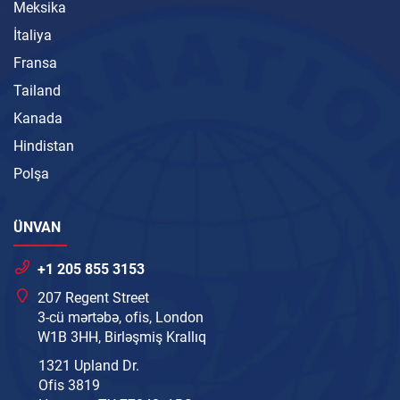
Meksika
İtaliya
Fransa
Tailand
Kanada
Hindistan
Polşa
ÜNVAN
+1 205 855 3153
207 Regent Street
3-cü mərtəbə, ofis, London
W1B 3HH, Birləşmiş Krallıq
1321 Upland Dr.
Ofis 3819