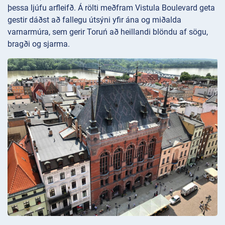
þessa ljúfu arfleifð. Á rölti meðfram Vistula Boulevard geta
gestir dáðst að fallegu útsýni yfir ána og miðalda
varnarmúra, sem gerir Toruń að heillandi blöndu af sögu,
bragði og sjarma.