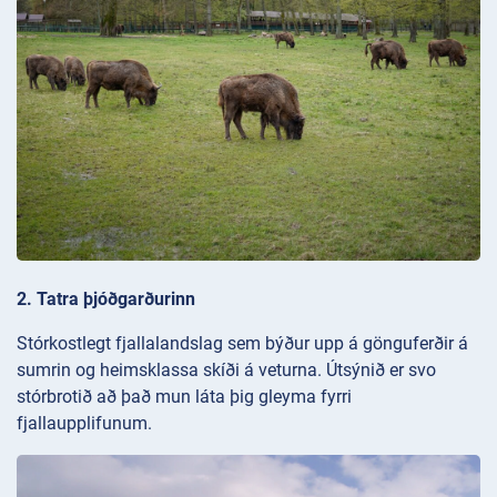
2. Tatra þjóðgarðurinn
Stórkostlegt fjallalandslag sem býður upp á gönguferðir á
sumrin og heimsklassa skíði á veturna. Útsýnið er svo
stórbrotið að það mun láta þig gleyma fyrri
fjallaupplifunum.