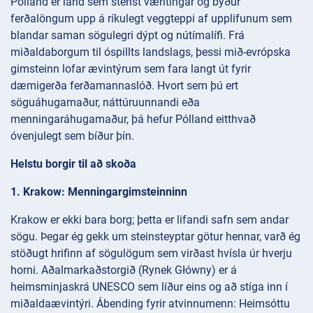
Pólland er land sem stenst væntingar og býður
ferðalöngum upp á ríkulegt veggteppi af upplifunum sem
blandar saman sögulegri dýpt og nútímalífi. Frá
miðaldaborgum til óspillts landslags, þessi mið-evrópska
gimsteinn lofar ævintýrum sem fara langt út fyrir
dæmigerða ferðamannaslóð. Hvort sem þú ert
söguáhugamaður, náttúruunnandi eða
menningaráhugamaður, þá hefur Pólland eitthvað
óvenjulegt sem bíður þín.
Helstu borgir til að skoða
1. Krakow: Menningargimsteinninn
Krakow er ekki bara borg; þetta er lifandi safn sem andar
sögu. Þegar ég gekk um steinsteyptar götur hennar, varð ég
stöðugt hrifinn af sögulögum sem virðast hvísla úr hverju
horni. Aðalmarkaðstorgið (Rynek Główny) er á
heimsminjaskrá UNESCO sem líður eins og að stíga inn í
miðaldaævintýri. Ábending fyrir atvinnumenn: Heimsóttu