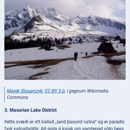
Marek Slusarczyk
,
CC BY 3.0
, í gegnum Wikimedia
Commons
3. Masurian Lake District
Þetta svæði er oft kallað „land þúsund vatna“ og er paradís
fyrir vatnaíþróttir. Að sigla á kajak um samtengd vötn þess