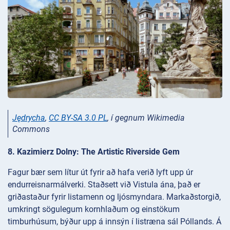
Jędrycha
,
CC BY-SA 3.0 PL
, í gegnum Wikimedia
Commons
8. Kazimierz Dolny: The Artistic Riverside Gem
Fagur bær sem lítur út fyrir að hafa verið lyft upp úr
endurreisnarmálverki. Staðsett við Vistula ána, það er
griðastaður fyrir listamenn og ljósmyndara. Markaðstorgið,
umkringt sögulegum kornhlaðum og einstökum
timburhúsum, býður upp á innsýn í listræna sál Póllands. Á