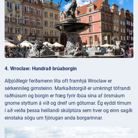
4. Wroclaw: Hundrað brúaborgin
Alþjóðlegir ferðamenn líta oft framhjá Wroclaw er
sérkennileg gimsteinn. Markaðstorgið er umkringt töfrandi
raðhúsum og borgin er fræg fyrir íbúa sína af örsmáum
gnome styttum á víð og dreif um göturnar. Ég eyddi tímum
í að veiða þessa heillandi skúlptúra sem hver og einn sagði
einstaka sögu um fjörugan anda borgarinnar.