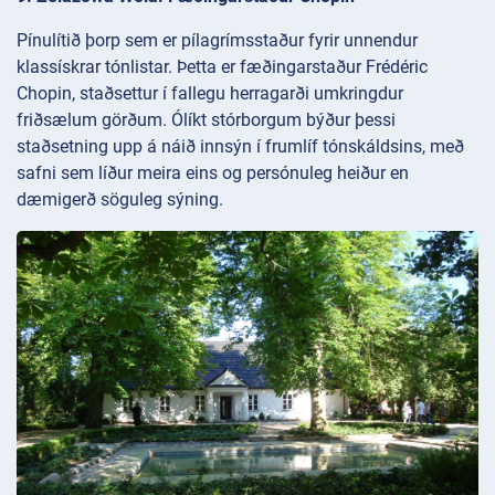
Pínulítið þorp sem er pílagrímsstaður fyrir unnendur
klassískrar tónlistar. Þetta er fæðingarstaður Frédéric
Chopin, staðsettur í fallegu herragarði umkringdur
friðsælum görðum. Ólíkt stórborgum býður þessi
staðsetning upp á náið innsýn í frumlíf tónskáldsins, með
safni sem líður meira eins og persónuleg heiður en
dæmigerð söguleg sýning.