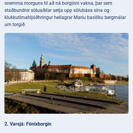
snemma morguns til að ná borginni vakna, þar sem
staðbundnir söluaðilar setja upp sölubása sína og
klukkutímahljóðhringur heilagrar Maríu basilíku bergmálar
um torgið.
2. Varsjá: Fönixborgin