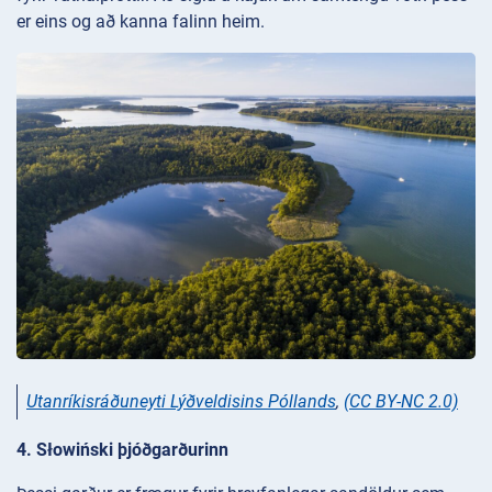
er eins og að kanna falinn heim.
Utanríkisráðuneyti Lýðveldisins Póllands
,
(CC BY-NC 2.0)
4. Słowiński þjóðgarðurinn