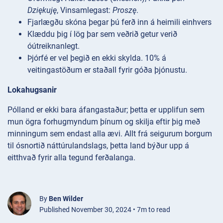
Dziękuję
, Vinsamlegast:
Proszę
.
Fjarlægðu skóna þegar þú ferð inn á heimili einhvers
Klæddu þig í lög þar sem veðrið getur verið
óútreiknanlegt.
Þjórfé er vel þegið en ekki skylda. 10% á
veitingastöðum er staðall fyrir góða þjónustu.
Lokahugsanir
Pólland er ekki bara áfangastaður; þetta er upplifun sem
mun ögra forhugmyndum þínum og skilja eftir þig með
minningum sem endast alla ævi. Allt frá seigurum borgum
til ósnortið náttúrulandslags, þetta land býður upp á
eitthvað fyrir alla tegund ferðalanga.
By
Ben Wilder
Published November 30, 2024 • 7m to read