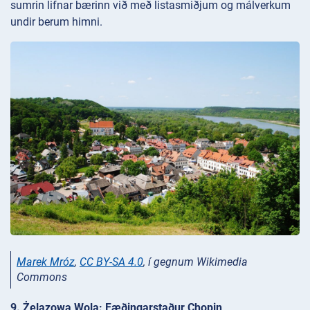
sumrin lifnar bærinn við með listasmiðjum og málverkum
undir berum himni.
Marek Mróz
,
CC BY-SA 4.0
, í gegnum Wikimedia
Commons
9. Żelazowa Wola: Fæðingarstaður Chopin