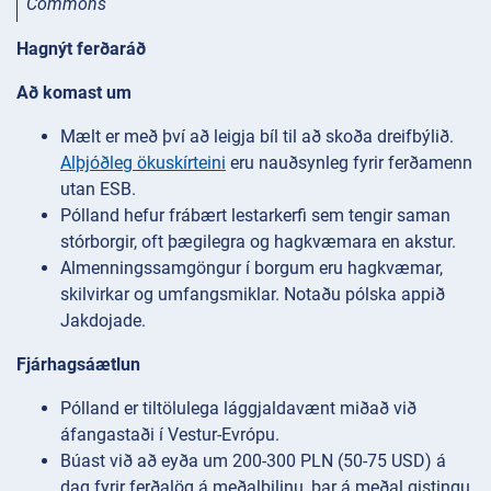
Commons
Hagnýt ferðaráð
Að komast um
Mælt er með því að leigja bíl til að skoða dreifbýlið.
Alþjóðleg ökuskírteini
eru nauðsynleg fyrir ferðamenn
utan ESB.
Pólland hefur frábært lestarkerfi sem tengir saman
stórborgir, oft þægilegra og hagkvæmara en akstur.
Almenningssamgöngur í borgum eru hagkvæmar,
skilvirkar og umfangsmiklar. Notaðu pólska appið
Jakdojade.
Fjárhagsáætlun
Pólland er tiltölulega lággjaldavænt miðað við
áfangastaði í Vestur-Evrópu.
Búast við að eyða um 200-300 PLN (50-75 USD) á
dag fyrir ferðalög á meðalbilinu, þar á meðal gistingu,