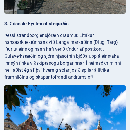
3. Gdansk: Eystrasaltsfegurðin
Þessi strandborg er sjóræn draumur. Litríkur
hansaarkitektúr hans við Langa markaðinn (Długi Targ)
lítur út eins og hann hafi verið tíndur af póstkorti.
Gulaverkstæðin og sjóminjasöfnin bjóða upp á einstaka
innsýn í ríka viðskiptasögu borgarinnar. Í heimsókn minni
heillaðist ég af því hvernig sólarljósið spilar á litríka
framhliðina og skapar töfrandi andrúmsloft.