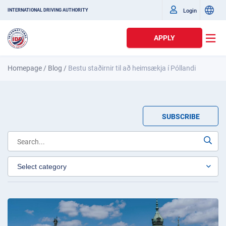
Login
INTERNATIONAL DRIVING AUTHORITY
APPLY
Homepage
/
Blog
/
Bestu staðirnir til að heimsækja í Póllandi
SUBSCRIBE