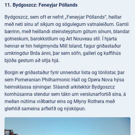
11. Bydgoszcz: Feneyjar Póllands
Bydgoszcz, sem oft er nefnt „Feneyjar Póllands“, heillar
með neti sínu af síkjum og sögulegum vatnaleiðum. Gamli
bærinn, með heillandi steinsteyptum götum sínum, blandar
gotneskum, barokkstílum og Art Nouveau stíl. Í hjarta
hennar er hin helgimynda Mill Island, fagur griðastaður
umkringdur Brda ánni, þar sem söfn, gallerí og kaffihús
bjóða gestum að sitja hjá.
Borgin er griðastaður fyrir unnendur lista og tónlistar, þar
sem Pomeranian Philharmonic Hall og Opera Nova hýsa
heimsklassa sýningar. Sláandi arkitektúr Bydgoszcz
kornhúsanna stendur sem tákn um verslunarfortíð sína, á
meðan nútíma viðbætur eins og Młyny Rothera með
glerhlið sameina arfleifð og nýsköpun.