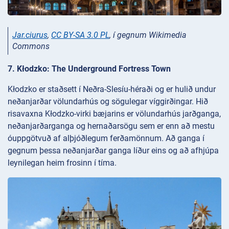
Jar.ciurus
,
CC BY-SA 3.0 PL
, í gegnum Wikimedia
Commons
7. Kłodzko: The Underground Fortress Town
Kłodzko er staðsett í Neðra-Slesíu-héraði og er hulið undur
neðanjarðar völundarhús og sögulegar víggirðingar. Hið
risavaxna Kłodzko-virki bæjarins er völundarhús jarðganga,
neðanjarðarganga og hernaðarsögu sem er enn að mestu
óuppgötvuð af alþjóðlegum ferðamönnum. Að ganga í
gegnum þessa neðanjarðar ganga líður eins og að afhjúpa
leynilegan heim frosinn í tíma.