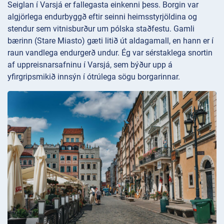
Seiglan í Varsjá er fallegasta einkenni þess. Borgin var
algjörlega endurbyggð eftir seinni heimsstyrjöldina og
stendur sem vitnisburður um pólska staðfestu. Gamli
bærinn (Stare Miasto) gæti litið út aldagamall, en hann er í
raun vandlega endurgerð undur. Ég var sérstaklega snortin
af uppreisnarsafninu í Varsjá, sem býður upp á
yfirgripsmikið innsýn í ótrúlega sögu borgarinnar.