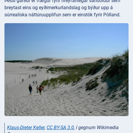
Þessi garður er frægur fyrir hreyfanlegar sandöldur sem
breytast eins og eyðimerkurlandslag og býður upp á
súrrealíska náttúruupplifun sem er einstök fyrir Pólland.
Klaus-Dieter Keller
,
CC BY-SA 3.0
, í gegnum Wikimedia