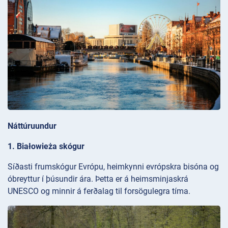
Náttúruundur
1. Białowieża skógur
Síðasti frumskógur Evrópu, heimkynni evrópskra bisóna og
óbreyttur í þúsundir ára. Þetta er á heimsminjaskrá
UNESCO og minnir á ferðalag til forsögulegra tíma.