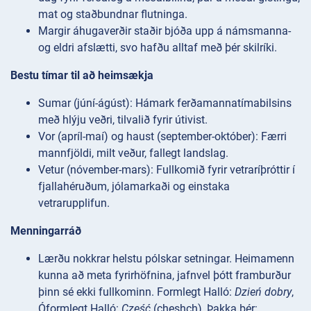
mat og staðbundnar flutninga.
Margir áhugaverðir staðir bjóða upp á námsmanna-
og eldri afslætti, svo hafðu alltaf með þér skilríki.
Bestu tímar til að heimsækja
Sumar (júní-ágúst): Hámark ferðamannatímabilsins
með hlýju veðri, tilvalið fyrir útivist.
Vor (apríl-maí) og haust (september-október): Færri
mannfjöldi, milt veður, fallegt landslag.
Vetur (nóvember-mars): Fullkomið fyrir vetraríþróttir í
fjallahéruðum, jólamarkaði og einstaka
vetrarupplifun.
Menningarráð
Lærðu nokkrar helstu pólskar setningar. Heimamenn
kunna að meta fyrirhöfnina, jafnvel þótt framburður
þinn sé ekki fullkominn. Formlegt Halló:
Dzień dobry
,
Óformlegt Halló:
Cześć
(cheshch), Þakka þér: