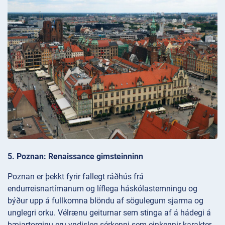
5. Poznan: Renaissance gimsteinninn
Poznan er þekkt fyrir fallegt ráðhús frá
endurreisnartímanum og líflega háskólastemningu og
býður upp á fullkomna blöndu af sögulegum sjarma og
unglegri orku. Vélrænu geiturnar sem stinga af á hádegi á
bæjartorginu eru yndisleg sérkenni sem einkennir karakter