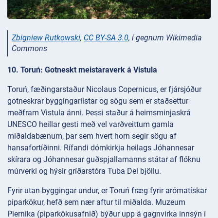
Zbigniew Rutkowski
,
CC BY-SA 3.0
, í gegnum Wikimedia
Commons
10. Toruń: Gotneskt meistaraverk á Vistula
Toruń, fæðingarstaður Nicolaus Copernicus, er fjársjóður
gotneskrar byggingarlistar og sögu sem er staðsettur
meðfram Vistula ánni. Þessi staður á heimsminjaskrá
UNESCO heillar gesti með vel varðveittum gamla
miðaldabænum, þar sem hvert horn segir sögu af
hansafortíðinni. Rífandi dómkirkja heilags Jóhannesar
skírara og Jóhannesar guðspjallamanns státar af flóknu
múrverki og hýsir gríðarstóra Tuba Dei bjöllu.
Fyrir utan byggingar undur, er Toruń fræg fyrir arómatískar
piparkökur, hefð sem nær aftur til miðalda. Muzeum
Piernika (piparkökusafnið) býður upp á gagnvirka innsýn í