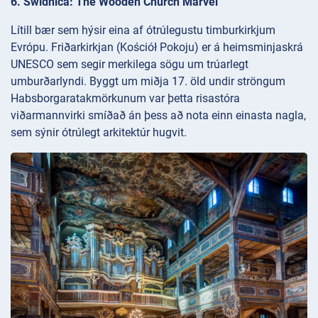
6. Świdnica: The Wooden Church Marvel
Lítill bær sem hýsir eina af ótrúlegustu timburkirkjum
Evrópu. Friðarkirkjan (Kościół Pokoju) er á heimsminjaskrá
UNESCO sem segir merkilega sögu um trúarlegt
umburðarlyndi. Byggt um miðja 17. öld undir ströngum
Habsborgaratakmörkunum var þetta risastóra
viðarmannvirki smíðað án þess að nota einn einasta nagla,
sem sýnir ótrúlegt arkitektúr hugvit.