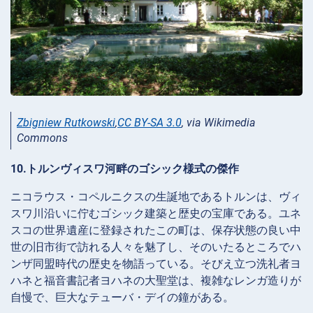
Zbigniew Rutkowski
,
CC BY-SA 3.0
, via Wikimedia
Commons
10.トルンヴィスワ河畔のゴシック様式の傑作
ニコラウス・コペルニクスの生誕地であるトルンは、ヴィ
スワ川沿いに佇むゴシック建築と歴史の宝庫である。ユネ
スコの世界遺産に登録されたこの町は、保存状態の良い中
世の旧市街で訪れる人々を魅了し、そのいたるところでハ
ンザ同盟時代の歴史を物語っている。そびえ立つ洗礼者ヨ
ハネと福音書記者ヨハネの大聖堂は、複雑なレンガ造りが
自慢で、巨大なテューバ・デイの鐘がある。