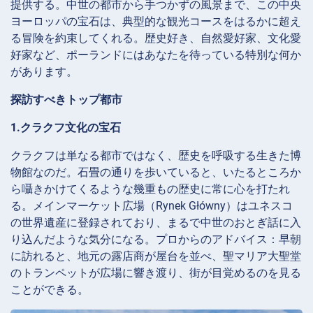
提供する。中世の都市から手つかずの風景まで、この中央
ヨーロッパの宝石は、典型的な観光コースをはるかに超え
る冒険を約束してくれる。歴史好き、自然愛好家、文化愛
好家など、ポーランドにはあなたを待っている特別な何か
があります。
探訪すべきトップ都市
1.クラクフ文化の宝石
クラクフは単なる都市ではなく、歴史を呼吸する生きた博
物館なのだ。石畳の通りを歩いていると、いたるところか
ら囁きかけてくるような幾重もの歴史に常に心を打たれ
る。メインマーケット広場（Rynek Główny）はユネスコ
の世界遺産に登録されており、まるで中世のおとぎ話に入
り込んだような気分になる。プロからのアドバイス：早朝
に訪れると、地元の露店商が屋台を並べ、聖マリア大聖堂
のトランペットが広場に響き渡り、街が目覚めるのを見る
ことができる。