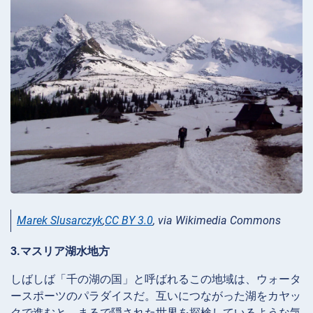
Marek Slusarczyk
,
CC BY 3.0
, via Wikimedia Commons
3.マスリア湖水地方
しばしば「千の湖の国」と呼ばれるこの地域は、ウォータ
ースポーツのパラダイスだ。互いにつながった湖をカヤッ
クで進むと、まるで隠された世界を探検しているような気