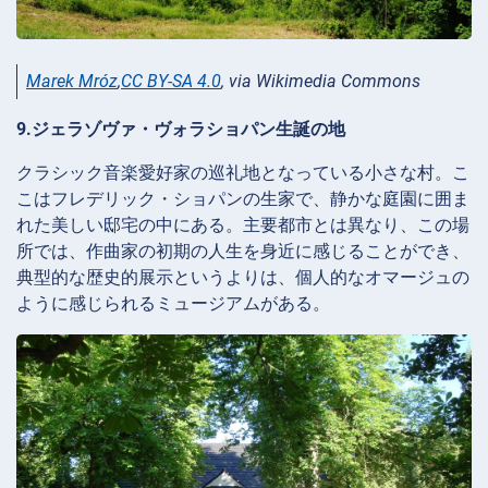
Marek Mróz
,
CC BY-SA 4.0
, via Wikimedia Commons
9.ジェラゾヴァ・ヴォラショパン生誕の地
クラシック音楽愛好家の巡礼地となっている小さな村。こ
こはフレデリック・ショパンの生家で、静かな庭園に囲ま
れた美しい邸宅の中にある。主要都市とは異なり、この場
所では、作曲家の初期の人生を身近に感じることができ、
典型的な歴史的展示というよりは、個人的なオマージュの
ように感じられるミュージアムがある。