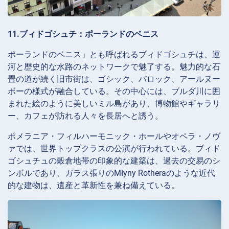
11.ブィドゴシュチ：ポーランドのベニス
ポーランドのベニス」とも呼ばれるブィドゴシュチは、運
河と歴史的な水路のネットワークで魅了する。魅力的な石
畳の道が続く旧市街は、ゴシック、バロック、アールヌー
ボーの様式が融合している。その中心には、ブルダ川に囲
まれた絵のように美しいミル島があり、博物館やギャラリ
ー、カフェが訪れる人々を長居へと誘う。
ポメラニア・フィルハーモニック・ホールやオペラ・ノヴ
ァでは、世界トップクラスの公演が行われている。ブィド
ゴシュチュの穀倉地帯の印象的な建築は、過去の交易のシ
ンボルであり、ガラス張りのMłyny Rotheraのような近代
的な建物は、遺産と革新性を兼ね備えている。