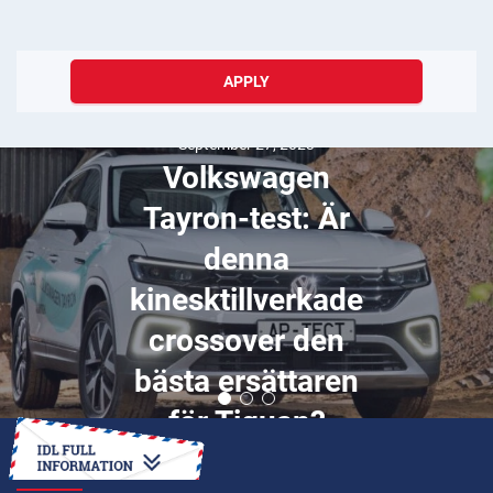
APPLY
September 06, 2025
Bästa platserna
att besöka på
Nauru
HOW TO