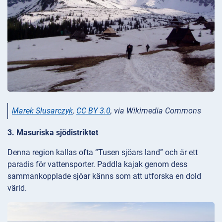
Marek Slusarczyk
,
CC BY 3.0
, via Wikimedia Commons
3. Masuriska sjödistriktet
Denna region kallas ofta “Tusen sjöars land” och är ett
paradis för vattensporter. Paddla kajak genom dess
sammankopplade sjöar känns som att utforska en dold
värld.