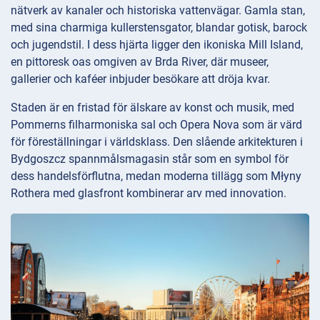
nätverk av kanaler och historiska vattenvägar. Gamla stan,
med sina charmiga kullerstensgator, blandar gotisk, barock
och jugendstil. I dess hjärta ligger den ikoniska Mill Island,
en pittoresk oas omgiven av Brda River, där museer,
gallerier och kaféer inbjuder besökare att dröja kvar.
Staden är en fristad för älskare av konst och musik, med
Pommerns filharmoniska sal och Opera Nova som är värd
för föreställningar i världsklass. Den slående arkitekturen i
Bydgoszcz spannmålsmagasin står som en symbol för
dess handelsförflutna, medan moderna tillägg som Młyny
Rothera med glasfront kombinerar arv med innovation.