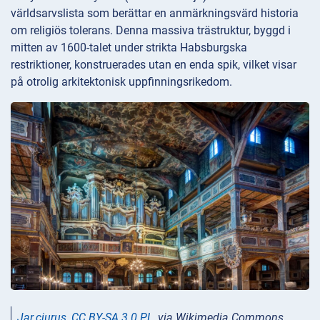
världsarvslista som berättar en anmärkningsvärd historia
om religiös tolerans. Denna massiva trästruktur, byggd i
mitten av 1600-talet under strikta Habsburgska
restriktioner, konstruerades utan en enda spik, vilket visar
på otrolig arkitektonisk uppfinningsrikedom.
Jar.ciurus
,
CC BY-SA 3.0 PL
, via Wikimedia Commons