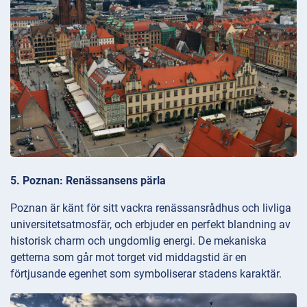
5. Poznan: Renässansens pärla
Poznan är känt för sitt vackra renässansrådhus och livliga
universitetsatmosfär, och erbjuder en perfekt blandning av
historisk charm och ungdomlig energi. De mekaniska
getterna som går mot torget vid middagstid är en
förtjusande egenhet som symboliserar stadens karaktär.