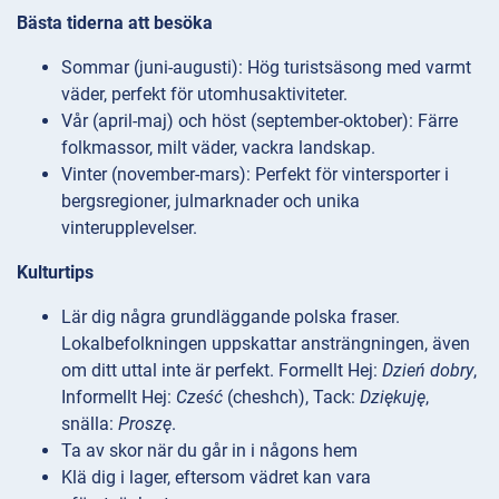
Bästa tiderna att besöka
Sommar (juni-augusti): Hög turistsäsong med varmt
väder, perfekt för utomhusaktiviteter.
Vår (april-maj) och höst (september-oktober): Färre
folkmassor, milt väder, vackra landskap.
Vinter (november-mars): Perfekt för vintersporter i
bergsregioner, julmarknader och unika
vinterupplevelser.
Kulturtips
Lär dig några grundläggande polska fraser.
Lokalbefolkningen uppskattar ansträngningen, även
om ditt uttal inte är perfekt. Formellt Hej:
Dzień dobry
,
Informellt Hej:
Cześć
(cheshch), Tack:
Dziękuję
,
snälla:
Proszę
.
Ta av skor när du går in i någons hem
Klä dig i lager, eftersom vädret kan vara