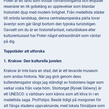
Polen är ett land som trotsar förväntningarna och erbjuder
resenärer en rik gobeläng av upplevelser som blandar
historiskt djup med modern livlighet. Från medeltida städer
till orörda landskap, denna centraleuropeiska pärla lovar
äventyr som går långt bortom den typiska turiststigen.
Oavsett om du är en historiefantast, naturälskare eller
kulturentusiast har Polen något extraordinärt som väntar
på dig.
Toppstäder att utforska
1. Krakow: Den kulturella juvelen
Krakow är inte bara en stad; det är ett levande museum
som andas historia. När jag gick genom dess
kullerstensgator slogs jag ständigt av historiens lager som
verkar viska från varje hörn. Stortorget (Rynek Główny) är
ett UNESCO: s världsarv som känns som att kliva in i en
medeltida saga. Proffstips: Besök tidigt på morgonen för
att fånga stadens uppvaknande, med lokala försäljare som