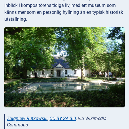
inblick i kompositörens tidiga liv, med ett museum som
känns mer som en personlig hyllning än en typisk historisk
utställning.
Zbigniew Rutkowski
,
CC BY-SA 3.0
, via Wikimedia
Commons