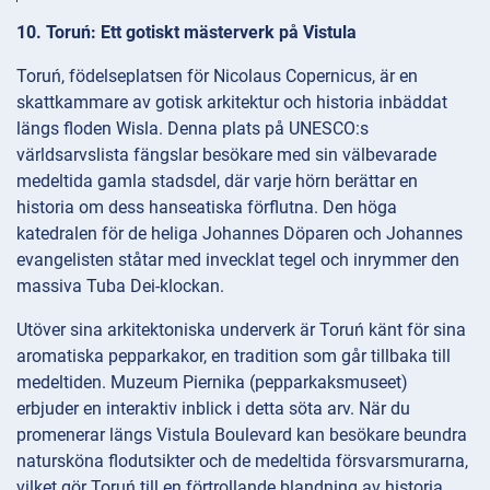
10. Toruń: Ett gotiskt mästerverk på Vistula
Toruń, födelseplatsen för Nicolaus Copernicus, är en
skattkammare av gotisk arkitektur och historia inbäddat
längs floden Wisla. Denna plats på UNESCO:s
världsarvslista fängslar besökare med sin välbevarade
medeltida gamla stadsdel, där varje hörn berättar en
historia om dess hanseatiska förflutna. Den höga
katedralen för de heliga Johannes Döparen och Johannes
evangelisten ståtar med invecklat tegel och inrymmer den
massiva Tuba Dei-klockan.
Utöver sina arkitektoniska underverk är Toruń känt för sina
aromatiska pepparkakor, en tradition som går tillbaka till
medeltiden. Muzeum Piernika (pepparkaksmuseet)
erbjuder en interaktiv inblick i detta söta arv. När du
promenerar längs Vistula Boulevard kan besökare beundra
natursköna flodutsikter och de medeltida försvarsmurarna,
vilket gör Toruń till en förtrollande blandning av historia,