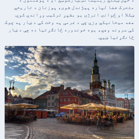
متحرک فضا لپاره پیژندل شوی، پوزنان د تاریخي
ښکلا او ځوانۍ انرژۍ یو بشپړ ترکیب وړاندې کوي.
هغه میخانیکي وزې چې د غرمې په وخت کې د ښار په چوک
کې سرونه وهي، یوه خوندوره ځانګړتیا ده چې د ښار
ځانګړتیا ښیي.