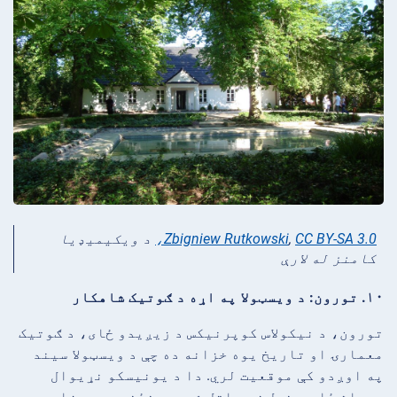
CC BY-SA 3.0،
,
Zbigniew Rutkowski
د ویکیمیډیا
کامنز له لارې
۱۰. تورون: د ویسټولا په اړه د ګوتیک شاهکار
تورون، د نیکولاس کوپرنیکس د زیږیدو ځای، د ګوتیک
معمارۍ او تاریخ یوه خزانه ده چې د ویسټولا سیند
په اوږدو کې موقعیت لري. دا د یونیسکو نړیوال
میراث ځای د خپل ښه ساتل شوي مینځني پیړۍ زاړه