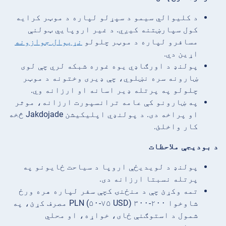
د کلیوالي سیمو د سپړلو لپاره د موټر کرایه
کول سپارښتنه کیږي. د غیر اروپايي ټولنې
مسافرو لپاره د موټر چلولو
نړیوال جوازونه
اړین دي.
پولنډ د اورګاډي یوه غوره شبکه لري چې لوی
ښارونه سره نښلوي، چې ډیری وختونه د موټر
چلولو په پرتله ډیر اسانه او ارزانه وي.
په ښارونو کې عامه ترانسپورت ارزانه، موثر
او پراخه دی. د پولنډي اپلیکیشن Jakdojade څخه
کار واخلئ.
د بودیجې ملاحظات
پولنډ د لویدیځې اروپا د سیاحت ځایونو په
پرتله نسبتا ارزانه دی.
تمه وکړئ چې د منځنۍ کچې سفر لپاره هره ورځ
شاوخوا ۲۰۰-۳۰۰ PLN (۵۰-۷۵ USD) مصرف کړئ، په
شمول د استوګنې ځای، خواړه، او محلي