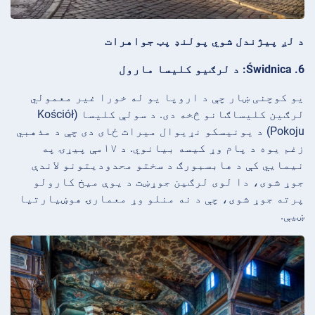
د لږ پیژندل شوي پولنډ پټ جواهرات
6. Świdnica: د لرګیو کلیسا مارول
یو کوچنی ښار چې د اروپا یو له خورا غیر معمولي
لرګین کلیساګانو څخه دی. د سولې کلیسا (Kościół
Pokoju) د یونیسکو نړیوال میراث ځای دی چې د مذهبي
زغم یوه د پام وړ کیسه بیانوي. د ۱۷مې پیړۍ په
نیمایي کې د هابسبورګ د سختو محدودیتونو لاندې
جوړ شوی، دا لوی لرګین جوړښت د یوې میخ کارولو
پرته جوړ شوی، چې د نه منلو وړ معمارۍ هوښیارتیا
ښیې.