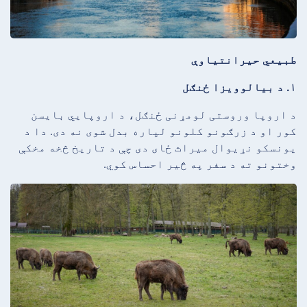
طبیعي حیرانتیاوې
۱. د بیالوویزا ځنګل
د اروپا وروستی لومړنی ځنګل، د اروپایي بایسن
کور او د زرګونو کلونو لپاره بدل شوی نه دی. دا د
یونسکو نړیوال میراث ځای دی چې د تاریخ څخه مخکې
وختونو ته د سفر په څیر احساس کوي.