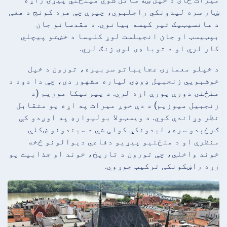
ښار سره لیدونکي راجلبوي، چیرې چې هره کونج د هغې
د هانسیټیک تیر کیسه بیانوي. د مقدسانو جان
بپټیسټ او جان انجیلست لوړ کلیسا د خښتو پیچلي
کار لري او د توبا ډی لوی زنګ لري.
د خپلو معمارۍ عجایباتو سربیره، تورون د خپل
خوشبويي زنجبیل ډوډۍ لپاره مشهور دی، چې دا دود د
منځنۍ دورې پورې اړه لري. د پیرنیکا موزیم (د
زنجبیل میوزیم) د دې خوږ میراث په اړه یو متقابل
نظر وړاندې کوي. د ویسټولا بولیوارډ په اوږدو کې
ګرځېدو سره، لیدونکي کولی شي د سیندونو ښکلي
منظرې او د منځنیو پیړیو دفاعي دیوالونو څخه
خوند واخلي، چې تورون د تاریخ، خوند او جذابیت یو
زړه راښکونکی ترکیب جوړوي.