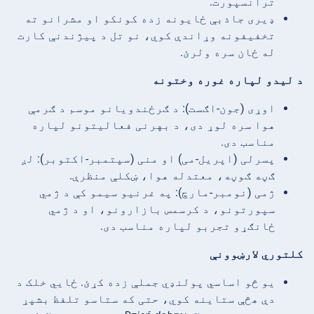
ترانسپورت.
ډیری جاذبې ځایونه زده کونکو او مشرانو ته
تخفیفونه وړاندې کوي، نو تل د پیژندنې کارت
له ځان سره ولرئ.
د لیدو لپاره غوره وختونه
اوړی (جون-اګست): د ګرځندویانو موسم د ګرمې
هوا سره لوړ دی، د بهرنی فعالیتونو لپاره
مناسب دی.
پسرلی (اپریل-می) او منی (سپتمبر-اکتوبر): لږ
ګڼه ګوڼه، معتدله هوا، ښکلې منظرې.
ژمی (نومبر-مارچ): په غرنیو سیمو کې د ژمي
سپورتونو، د کرسمس بازارونو، او د ژمي
ځانګړو تجربو لپاره مناسب دی.
کلتوري لارښوونې
یو څو اساسي پولنډي جملې زده کړئ. ځايي خلک د
دې هڅې ستاینه کوي، حتی که ستاسو تلفظ بشپړ