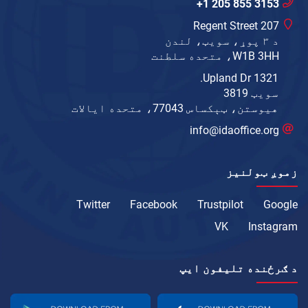
+1 205 855 3153
207 Regent Street
د ۳ پوړ، سویټ، لندن
W1B 3HH، متحده سلطنت
1321 Upland Dr.
سویټ 3819
هیوستن، ټېکساس 77043، متحده ایالات
info@idaoffice.org
زموږ ټولنیز
Twitter
Facebook
Trustpilot
Google
VK
Instagram
د ګرځنده تلیفون ايپ