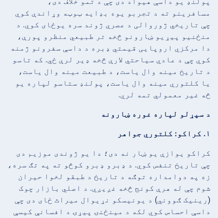
پولنډ یو داسې هیواد دی چې د تمو خلاف دی،
مسافرینو ته د تجربو یوه بډایه ټوټه وړاندې کوي
چې تاریخي ژوروالی د عصري ژوند سره یوځای کوي. د
منځنیو پیړیو ښارونو څخه تر طبیعي منظرو پورې،
دا مرکزي اروپایی قیمتي ډبره د داسې سفرونو ژمنه
کوي چې د عادي سیاحتي لارې څخه ډیر لرې ځي. که تاسو
د تاریخ مینه وال یاست، د طبیعت مینه وال یاست،
یا کلتوري مینه وال یاست، پولنډ ستاسو لپاره یو
څه غیر معمولي تمه لري.
د سپړلو لپاره غوره ښارونه
۱. کراکو: کلتوري جواهر
کراکو یوازې یو ښار نه دی؛ دا یو ژوندی موزیم دی
چې تاریخ تنفس کوي. د ډبرو ډبرو کوڅو ته په تګ سره،
زه په دوامداره توګه د تاریخ د طبقو لخوا حیران
شوم چې له هرې کونج څخه غږیږي. د اصلي بازار چوک
(رینیک ګووني) د یونیسکو نړیوال میراث ځای دی چې
داسې احساس کوي لکه د مینځنۍ پیړۍ د افسانې کیسې