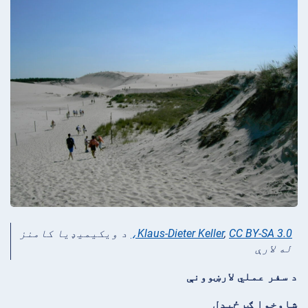
CC BY-SA 3.0،
,
Klaus-Dieter Keller
د ويکيميډيا کامنز
له لارې
د سفر عملي لارښوونې
شاوخوا ګرځېدل