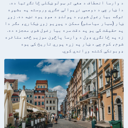
د وارسا انعطاف د هغې تر ټولو ښکلی ځانګړتیا ده.
دا ښار چې د دوهمې نړیوالې جګړې وروسته په بشپړه
توګه بیا رغول شوی، د پولنډ د هوډ یوه نښه ده. زوړ
ښار (سټار میاستو) ممکن د پیړیو زوړ ښکاري، مګر دا
په حقیقت کې یو په دقت سره بیا رغول شوی معجزه ده.
زه په ځانګړي ډول د وارسا پاڅون موزیم څخه متاثره
شوم، کوم چې د ښار په زړه پورې تاریخ کې یوه
ډوبونکې کتنه وړاندې کوي.