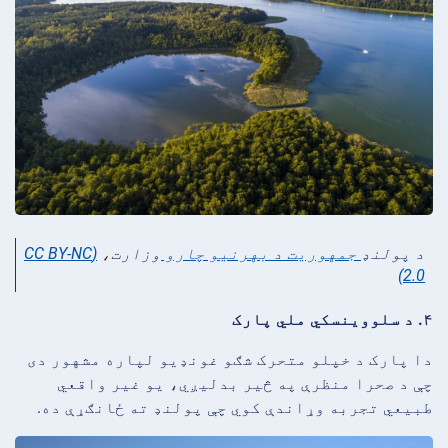
د پولنډ
جمهوریت د بهرنیو چارو
وزارت،
(CC BY-NC
2.0)
۴. د سلووینسکي ملي پارک
دا پارک د خپلو متحرک شګو غونډیو لپاره مشهور دی
چې د صحرا منظرې په څیر بدلیږي، یو غیر واقعي
طبیعي تجربه وړاندې کوي چې پولنډ ته ځانګړې ده.