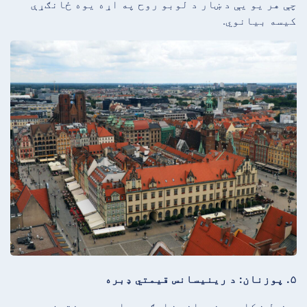
چې هر یو یې د ښار د لوبو روح په اړه یوه ځانګړې
کیسه بیانوي.
۵. پوزنان: د رینیسانس قیمتي ډبره
د خپل ښکلي رینیسانس ښارګوټي او د پوهنتون د