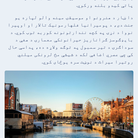
پاتې کیدو بلنه ورکوي.
دا ښار د هنرونو او موسیقۍ مینه والو لپاره یو
جنت دی، د پومیرانیا فلهارمونیک تالار او اوپیرا
نووا د نړۍ په کچه نندارتونونه کوربه توب کوي. د
بایډګوسز ګراناریز حیرانونکې معمارۍ د هغې د
سوداګرۍ د تیر سمبول په توګه ولاړه ده، پداسې حال
کې چې عصري اضافې لکه د شیشې مخ لرونکی میلني
روتیرا میراث د نوښت سره یوځای کوي.