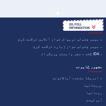
څنګه
د موټر چلولو نړیوال جواز آنلاین ترلاسه کړئ
د موټر چلولو جواز ژباړه ترلاسه کړئ
د IDA څخه د سفر وابسته پروګرام
مشهور ځايونه
د امریکا متحده آیالاتونه
بریتانیا
رومانیا
آيرلېنډ