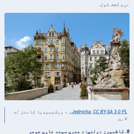
نړۍ کشف کول.
CC BY-SA 3.0 PL،
,
Jędrycha
د ويکيميډيا کامنز له
لارې
8. کاظمیرز دولني: د هنري سیند غاړې جوهر