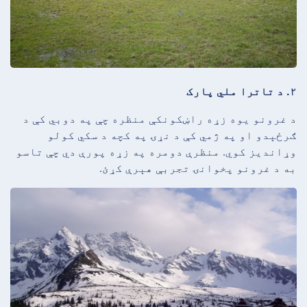
۲. د تاترا ملي پارک
د غرونو یوه زړه راښکونکې منظره چې په دوبي کې د
ګرځېدو او په ژمي کې د نړۍ په کچه د سکي کولو
وړاندیز کوي. منظرې دومره په زړه پورې دي چې تاسو
به د غرونو پخوانۍ تجربې هېرې کړئ.