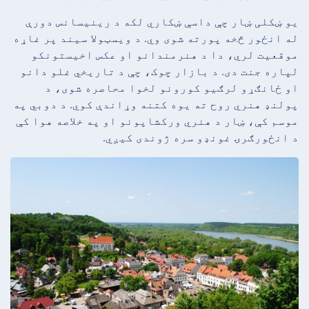
یو ښکلی ښار چې داسې ښکاري لکه د رینیسانس دورې
له انځور څخه پورته شوی وي. د ویسټولا سیند پر غاړه
موقعیت لري، دا د هنرمندانو او عکس اخیستونکو
لپاره جنت دی. د بازار چوک، چې د تاریخي غلو دانو
او ځانګړو لرګیو کورونو لخوا محاصره شوی، د
پولنډ هنري روح ته یوه کتنه وړاندې کوي. د دوبي په
موسم کې، ښار د هنري ورکشاپونو او په خلاصه هوا کې
د انځورګرۍ غونډو سره ژوندی کیږي.