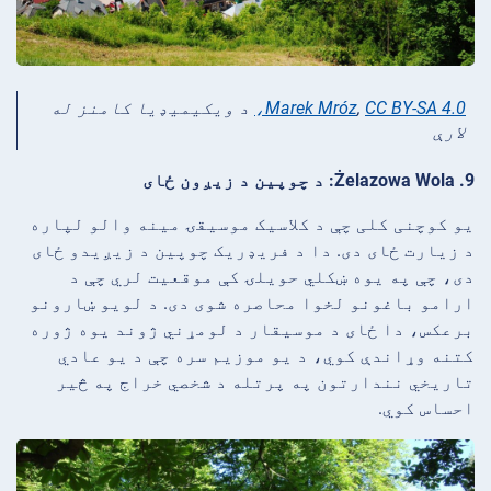
CC BY-SA 4.0،
,
Marek Mróz
د ويکيميډيا کامنز له
لارې
9. Żelazowa Wola: د چوپین د زیږون ځای
یو کوچنی کلی چې د کلاسیک موسیقۍ مینه والو لپاره
د زیارت ځای دی. دا د فریډریک چوپین د زیږیدو ځای
دی، چې په یوه ښکلي حویلۍ کې موقعیت لري چې د
ارامو باغونو لخوا محاصره شوی دی. د لویو ښارونو
برعکس، دا ځای د موسیقار د لومړني ژوند یوه ژوره
کتنه وړاندې کوي، د یو موزیم سره چې د یو عادي
تاریخي نندارتون په پرتله د شخصي خراج په څیر
احساس کوي.