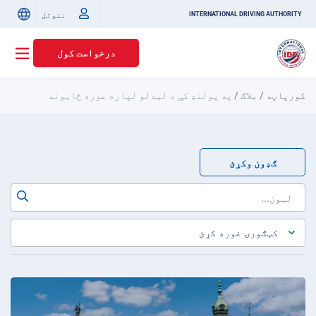
ننوتل
INTERNATIONAL DRIVING AUTHORITY
درخواست کول
کورپاڼه
/
بلاګ
/
په پولنډ کې د لیدلو لپاره غوره ځایونه
ګډون وکړئ