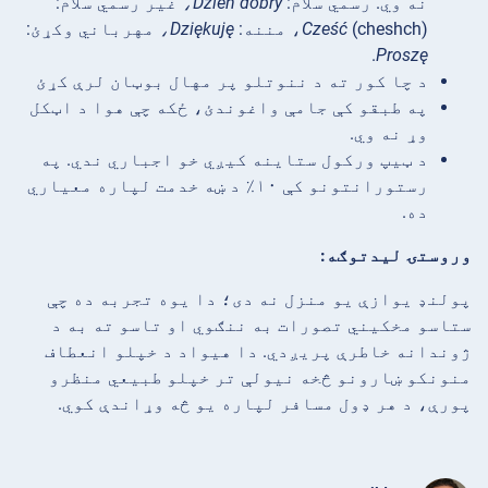
نه وي. رسمي سلام:
Dzień dobry،
غیر رسمي سلام:
(cheshch)، مننه:
Cześć
Dziękuję،
مهرباني وکړئ:
.
Proszę
د چا کور ته د ننوتلو پر مهال بوټان لرې کړئ
په طبقو کې جامې واغوندئ، ځکه چې هوا د اټکل
وړ نه وي.
د ټیپ ورکول ستاینه کیږي خو اجباري ندي. په
رستورانتونو کې ۱۰٪ د ښه خدمت لپاره معیاري
ده.
وروستۍ ليدتوګه:
پولنډ یوازې یو منزل نه دی؛ دا یوه تجربه ده چې
ستاسو مخکیني تصورات به ننګوي او تاسو ته به د
ژوندانه خاطرې پریږدي. دا هیواد د خپلو انعطاف
منونکو ښارونو څخه نیولې تر خپلو طبیعي منظرو
پورې، د هر ډول مسافر لپاره یو څه وړاندې کوي.