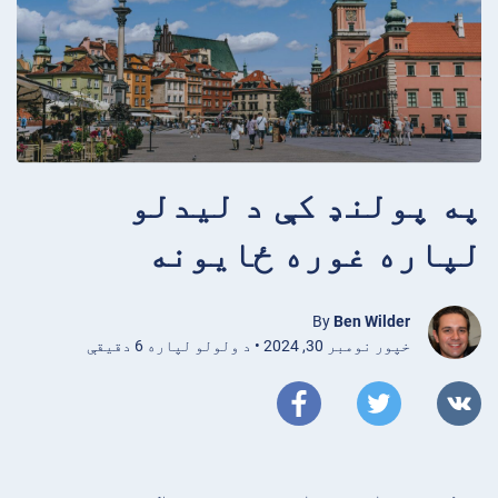
په پولنډ کې د لیدلو
لپاره غوره ځایونه
By
Ben Wilder
خپور نومبر 30, 2024 • د ولولو لپاره 6 دقیقې