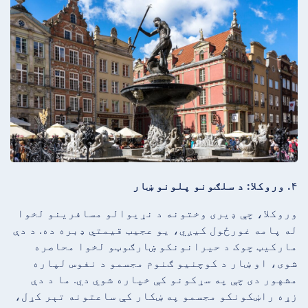
۴. وروکلا: د سلګونو پلونو ښار
وروکلا، چې ډیری وختونه د نړیوالو مسافرینو لخوا
له پامه غورځول کیږي، یو عجیب قیمتي ډبره ده. د دې
مارکیټ چوک د حیرانونکو ښارګوټو لخوا محاصره
شوی، او ښار د کوچنیو ګنوم مجسمو د نفوس لپاره
مشهور دی چې په سړکونو کې خپاره شوي دي. ما د دې
زړه راښکونکو مجسمو په ښکار کې ساعتونه تېر کړل،