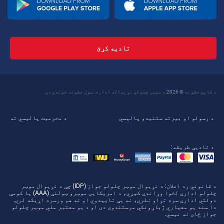
تادیه کړئ
د کاپي حقونه © 2026 د موټر چلولو نړیواله اداره. ټول حقونه خوندي دي
د رسولو او بیرته ستنیدو پالیسي
د محرمیت پالیسي ته
د تادیې طریقه:
د قانوني رد اعلان
: د نړیوال موټر چلولو جواز (IDP) چې د نړیوال موټر
چلولو ادارې لخوا وړاندې کیږي، د امریکایی موټرو ټولنې (AAA) یا کومې
دولتي ادارې سره تړاو نلري، نه یې تاییدوي او نه هم ورسره اړیکه لري.
دا سند یو معیاري ژباړونکي مرستندوی دی او د یو معتبر ملي موټر چلولو
جواز ځای نه نیسي.