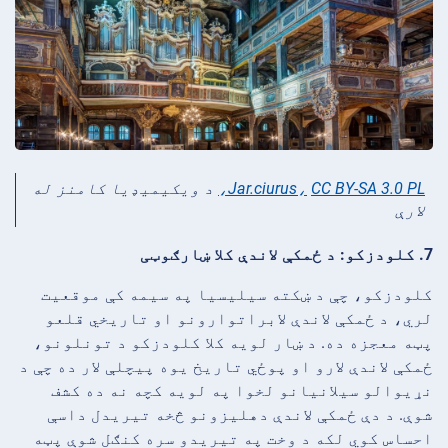
CC BY-SA 3.0 PL،
Jar.ciurus،
د ويکيميډيا کامنز له
لارې
7. کلودزکو: د ځمکې لاندې کلا ښارګوټی
کلودزکو، چې د ښکته سیلیسیا په سیمه کې موقعیت
لري، د ځمکې لاندې لابراتوارونو او تاریخي قلعو
پټه معجزه ده. د ښار لویه کلا کلودزکو د تونلونو،
ځمکې لاندې لارو او پوځي تاریخ یوه پیچلې لار ده چې د
نړیوالو سیلانیانو لخوا په لویه کچه نه ده کشف
شوې. د دې ځمکې لاندې دهلیزونو څخه تیریدل داسې
احساس کوي لکه د وخت په تیریدو سره کنګل شوې پټه