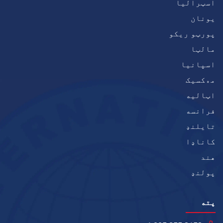
اسټرالیا
يونان
پورټو ریکو
مالټا
اسپانیا
مەکسیک
اټاليه
فرانسه
تایلنډ
کاناډا
هند
پولنډ
پته