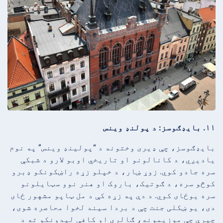
۱۱. بایډګوسز: د پولنډ وینس
بایډګوسز، چې ډیری وختونه د “پولینډ وینس” په نوم
یادیږي، د کانالونو او تاریخي اوبو لارو د شبکې
سره جادو کوي. زوړ ښار، د خپلو زړه راښکونکو ډبرو
کوڅو سره، د ګوتیک، باروک او هنر نوو سټایلونو
سره یوځای کوي. د دې په زړه کې د مل ټاپو مشهور ځای
دی، یو ښکلی جنت چې د بردا سیند لخوا محاصره شوی،
چیرې چې موزیمونه، ګالري او کافې لیدونکو ته د