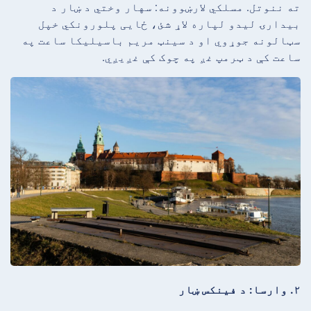
ته ننوتل. مسلکي لارښوونه: سهار وختي د ښار د
بیدارۍ لیدو لپاره لاړ شئ، ځایی پلورونکي خپل
سټالونه جوړوي او د سینټ مریم باسیلیکا ساعت په
ساعت کې د ټرمپ غږ په چوک کې غږیږي.
۲. وارسا: د فینکس ښار