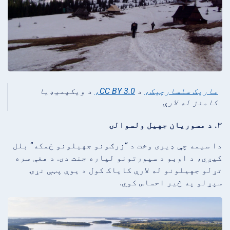
ماریک سلسارچیک،
د
CC BY 3.0،
د ویکیمیډیا
کامنز له لارې
۳. د مسوریان جهيل ولسوالۍ
دا سیمه چې ډیری وخت د “زرګونو جهيلونو ځمکه” بلل
کیږي، د اوبو د سپورتونو لپاره جنت دی. د هغې سره
تړلو جهيلونو له لارې کایاک کول د یوې پټې نړۍ
سپړلو په څیر احساس کوي.