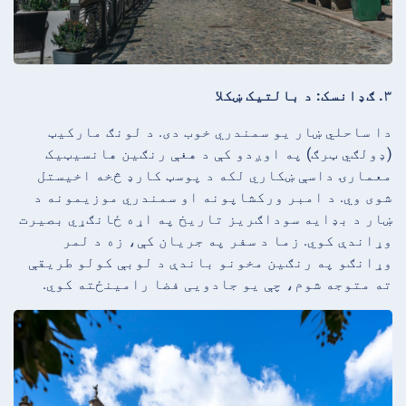
۳. ګډانسک: د بالتیک ښکلا
دا ساحلي ښار یو سمندري خوب دی. د لونګ مارکیټ
(ډولګي ټرګ) په اوږدو کې د هغې رنګین هانسیټیک
معمارۍ داسې ښکاري لکه د پوسټ کارډ څخه اخیستل
شوی وي. د امبر ورکشاپونه او سمندري موزیمونه د
ښار د بډایه سوداګریز تاریخ په اړه ځانګړي بصیرت
وړاندې کوي. زما د سفر په جریان کې، زه د لمر
وړانګو په رنګین مخونو باندې د لوبې کولو طریقې
ته متوجه شوم، چې یو جادویی فضا رامینځته کوي.