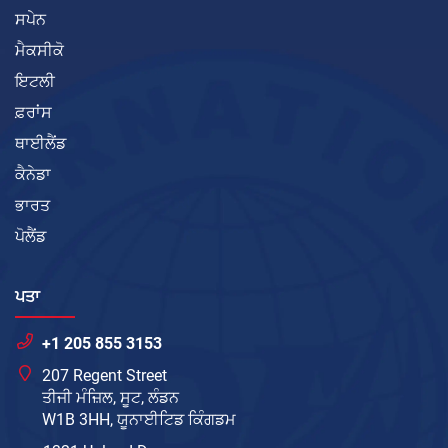
ਸਪੇਨ
ਮੈਕਸੀਕੋ
ਇਟਲੀ
ਫ਼ਰਾਂਸ
ਥਾਈਲੈਂਡ
ਕੈਨੇਡਾ
ਭਾਰਤ
ਪੋਲੈਂਡ
ਪਤਾ
+1 205 855 3153
207 Regent Street
ਤੀਜੀ ਮੰਜ਼ਿਲ, ਸੂਟ, ਲੰਡਨ
W1B 3HH, ਯੂਨਾਈਟਿਡ ਕਿੰਗਡਮ