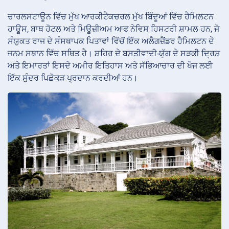
ਚਾਰਲਸਟਾਊਨ ਵਿੱਚ ਮੁੱਖ ਆਰਕੀਟੈਕਚਰਲ ਮੁੱਖ ਬਿੰਦੂਆਂ ਵਿੱਚ ਹੈਮਿਲਟਨ
ਹਾਊਸ, ਬਾਥ ਹੋਟਲ ਅਤੇ ਮਿਊਜ਼ੀਅਮ ਆਫ ਨੇਵਿਸ ਹਿਸਟਰੀ ਸ਼ਾਮਲ ਹਨ, ਜੋ
ਸੰਯੁਕਤ ਰਾਜ ਦੇ ਸੰਸਥਾਪਕ ਪਿਤਾਵਾਂ ਵਿੱਚੋਂ ਇੱਕ ਅਲੈਗਜ਼ੈਂਡਰ ਹੈਮਿਲਟਨ ਦੇ
ਜਨਮ ਸਥਾਨ ਵਿੱਚ ਸਥਿਤ ਹੈ। ਸ਼ਹਿਰ ਦੇ ਬਸਤੀਵਾਦੀ-ਯੁੱਗ ਦੇ ਸੜਕੀ ਦ੍ਰਿਸ਼
ਅਤੇ ਇਮਾਰਤਾਂ ਇਸਦੇ ਅਮੀਰ ਇਤਿਹਾਸ ਅਤੇ ਸੱਭਿਆਚਾਰ ਦੀ ਖੋਜ ਲਈ
ਇੱਕ ਸੁੰਦਰ ਪਿਛੋਕੜ ਪ੍ਰਦਾਨ ਕਰਦੀਆਂ ਹਨ।