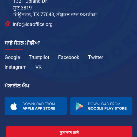
1321 Upland Dr.
ਸੂਟ 3819
ਹਿਊਸਟਨ, TX 77043, ਸੰਯੁਕਤ ਰਾਜ ਅਮਰੀਕਾ
info@idaoffice.org
ਸਾਡੇ ਸੋਸ਼ਲ ਮੀਡੀਆ
Google
Trustpilot
Facebook
Twitter
Instagram
VK
ਮੋਬਾਈਲ ਐਪ
ਭੁਗਤਾਨ ਕਰੋ