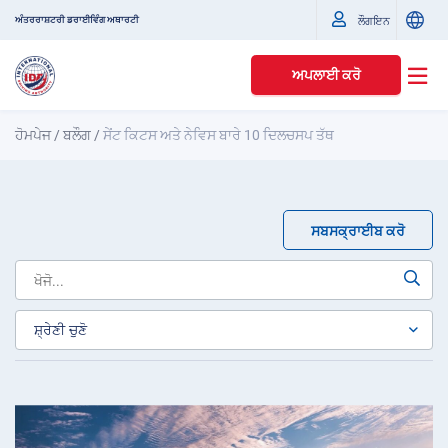
ਅੰਤਰਰਾਸ਼ਟਰੀ ਡਰਾਈਵਿੰਗ ਅਥਾਰਟੀ
ਲੌਗਇਨ
ਅਪਲਾਈ ਕਰੋ
ਹੋਮਪੇਜ
/
ਬਲੌਗ
/
ਸੇਂਟ ਕਿਟਸ ਅਤੇ ਨੇਵਿਸ ਬਾਰੇ 10 ਦਿਲਚਸਪ ਤੱਥ
ਸਬਸਕ੍ਰਾਈਬ ਕਰੋ