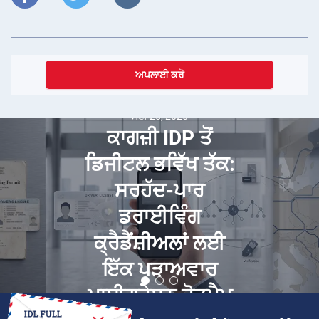
ਅਪਲਾਈ ਕਰੋ
ਮਈ 25, 2026
ਕਾਗਜ਼ੀ IDP ਤੋਂ
ਡਿਜੀਟਲ ਭਵਿੱਖ ਤੱਕ:
ਸਰਹੱਦ-ਪਾਰ
ਡਰਾਈਵਿੰਗ
ਕ੍ਰੈਡੈਂਸ਼ੀਅਲਾਂ ਲਈ
ਇੱਕ ਪੜਾਅਵਾਰ
ਮਾਈਗ੍ਰੇਸ਼ਨ ਰੋਡਮੈਪ