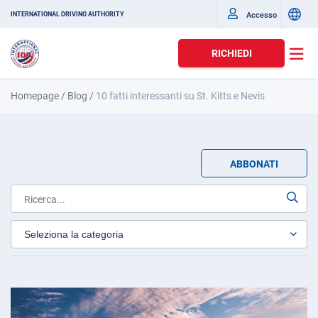
Accesso
INTERNATIONAL DRIVING AUTHORITY
RICHIEDI
Homepage
/
Blog
/
10 fatti interessanti su St. Kitts e Nevis
ABBONATI