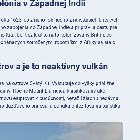
olónia v Západnej Indii
roku 1623, čo z neho robí jedno z najstarších britských
ého zapojenia do Západnej Indie a pripravila cestu pre
 Kita, bol tiež krátko nato kolonizovaný Britmi, čo
 poháňaných zotročenými robotníkmi z Afriky sa stalo
rov a je to neaktívny vulkán
 na ostrove Svätý Kit. Vystupuje do výšky približne 1
ajiny. Hoci je Mount Liamuiga klasifikovaný ako
znovu eruptovať v budúcnosti, nezažil žiadnu nedávnu
o dažďového pralesa, a ponúka príležitosti na turistiku