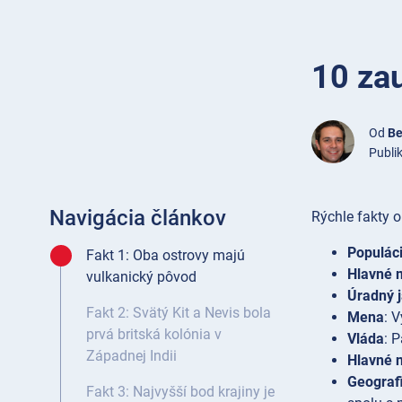
10 zau
Od
Be
Publik
Navigácia článkov
Rýchle fakty o
Populác
Fakt 1: Oba ostrovy majú
Hlavné 
vulkanický pôvod
Úradný 
Fakt 2: Svätý Kit a Nevis bola
Mena
: 
prvá britská kolónia v
Vláda
: 
Západnej Indii
Hlavné 
Geograf
Fakt 3: Najvyšší bod krajiny je