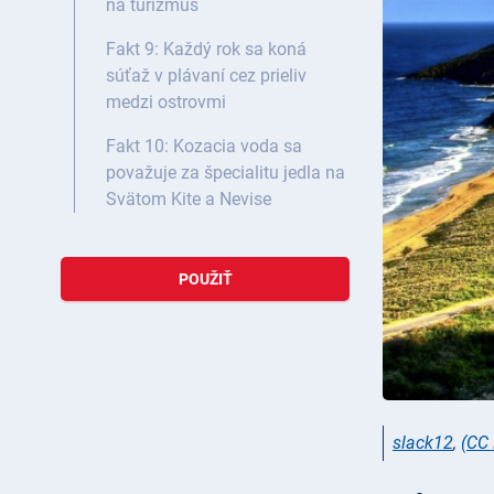
na turizmus
Fakt 9: Každý rok sa koná
súťaž v plávaní cez prieliv
medzi ostrovmi
Fakt 10: Kozacia voda sa
považuje za špecialitu jedla na
Svätom Kite a Nevise
POUŽIŤ
slack12
,
(CC