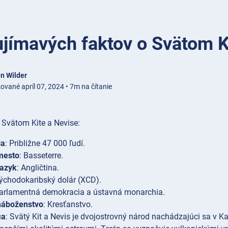
jímavých faktov o Svätom K
n Wilder
ované apríl 07, 2024 • 7m na čítanie
 Svätom Kite a Nevise:
ia
: Približne 47 000 ľudí.
mesto
: Basseterre.
jazyk
: Angličtina.
Východokaribský dolár (XCD).
Parlamentná demokracia a ústavná monarchia.
náboženstvo
: Kresťanstvo.
ia
: Svätý Kit a Nevis je dvojostrovný národ nachádzajúci sa v K