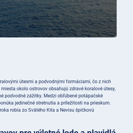
oralovými útesmi a podvodnými formáciami, čo z nich
 miesta okolo ostrovov obsahujú zdravé koralové útesy,
ľné podvodné zážitky. Medzi obľúbené potápačské
onúka jedinečné stretnutia a príležitosti na prieskum.
roka robia zo Svätého Kita a Nevisu špičkovú
avov pre výletné lode a plavidlá