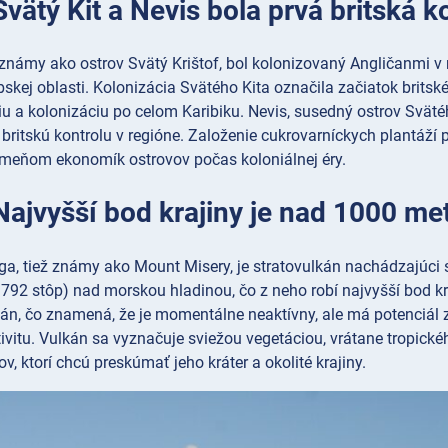
Svätý Kit a Nevis bola prvá britská k
ž známy ako ostrov Svätý Krištof, bol kolonizovaný Angličanmi v 
ibskej oblasti. Kolonizácia Svätého Kita označila začiatok britsk
u a kolonizáciu po celom Karibiku. Nevis, susedný ostrov Svätého
 britskú kontrolu v regióne. Založenie cukrovarníckych plantáží
eňom ekonomík ostrovov počas koloniálnej éry.
Najvyšší bod krajiny je nad 1000 met
, tiež známy ako Mount Misery, je stratovulkán nachádzajúci sa
792 stôp) nad morskou hladinou, čo z neho robí najvyšší bod kr
kán, čo znamená, že je momentálne neaktívny, ale má potenciál 
ivitu. Vulkán sa vyznačuje sviežou vegetáciou, vrátane tropickéh
v, ktorí chcú preskúmať jeho kráter a okolité krajiny.