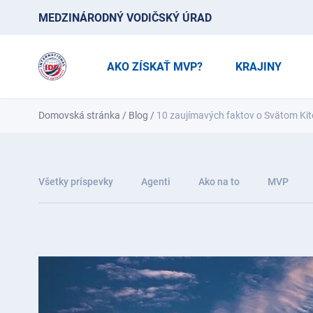
MEDZINÁRODNÝ VODIČSKÝ ÚRAD
AKO ZÍSKAŤ MVP?
KRAJINY
Domovská stránka
/
Blog
/
10 zaujímavých faktov o Svätom Kit
Všetky príspevky
Agenti
Ako na to
MVP