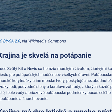
C BY-SA 2.0
, via Wikimedia Commons
Krajina je skvelá na potápanie
úce Svätý Kit a Nevis sa hemžia morským životom, žiarivými k
miesto pre potápačských nadšencov všetkých úrovní. Potápačské
 morské korytnačky a iné morské tvory, poskytujúc nezabudnute
vraky lodí, podvodné steny a koralové záhrady, z ktorých každé p
sté, teplé vody a priaznivé potápačské podmienky počas celého 
 potápanie a šnorchlovanie.
Krajina má dve letiská a mnoho príst