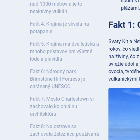
spolu s 
nad 1000 metrov a je to
plážami.
neaktívny vulkán
Fakt 1:
Fakt 4: Krajina je skvelá na
potápanie
Svätý Kit a Ne
Fakt 5: Krajina má dve letiská a
rokov, čo vie
mnoho prístavov pre výletné
na živiny, čo 
lode a plavidlá
sviežie údolia
ovocia, tvrdéh
Fakt 6: Národný park
vulkanickými 
Brimstone Hill Fortress je
chránený UNESCO
Fakt 7: Mesto Charlestown si
zachovalo koloniálnu
architektúru
Fakt 8: Na ostrove sa
zachovala železnica používaná