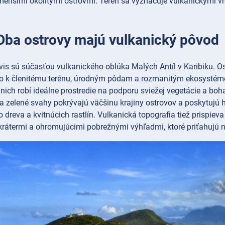
menšími okolitými ostrovmi. Terén sa vyznačuje vulkanickými v
 Oba ostrovy majú vulkanický pôvod
vis sú súčasťou vulkanického oblúka Malých Antíl v Karibiku. O
dlo k členitému terénu, úrodným pôdam a rozmanitým ekosystém
z nich robí ideálne prostredie na podporu sviežej vegetácie a bo
 a zelené svahy pokrývajú väčšinu krajiny ostrovov a poskytujú h
o dreva a kvitnúcich rastlín. Vulkanická topografia tiež prispiev
krátermi a ohromujúcimi pobrežnými výhľadmi, ktoré priťahujú n