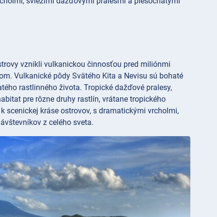
rcholmi, sviežimi dažďovými pralesmi a piesočnatými
strovy vznikli vulkanickou činnosťou pred miliónmi
om. Vulkanické pôdy Svätého Kita a Nevisu sú bohaté
hatého rastlinného života. Tropické dažďové pralesy,
abitat pre rôzne druhy rastlín, vrátane tropického
a k scenickej kráse ostrovov, s dramatickými vrcholmi,
ávštevníkov z celého sveta.