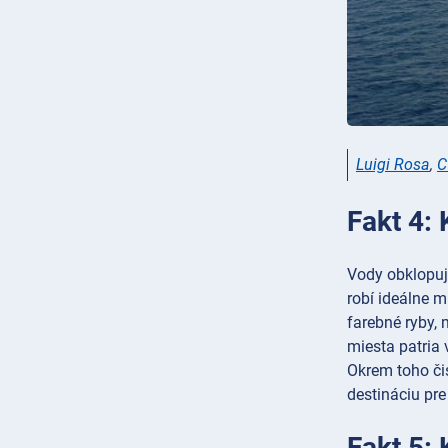
Luigi Rosa
,
C
Fakt 4: 
Vody obklopuj
robí ideálne 
farebné ryby,
miesta patria 
Okrem toho či
destináciu pre
Fakt 5: 