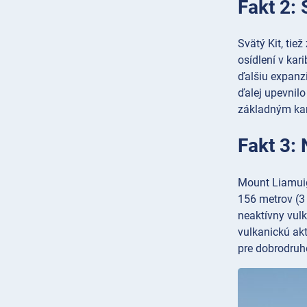
Fakt 2: 
Svätý Kit, tie
osídlení v kar
ďalšiu expanzi
ďalej upevnilo
základným kam
Fakt 3: 
Mount Liamuiga
156 metrov (3 
neaktívny vul
vulkanickú akt
pre dobrodruho