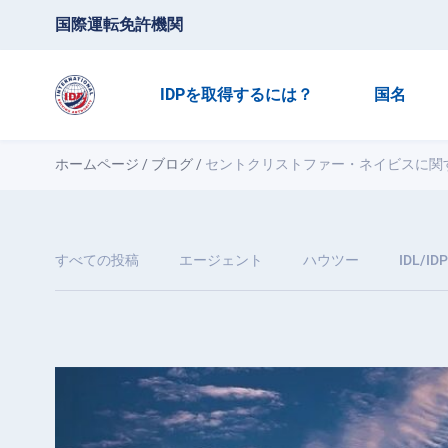
国際運転免許機関
IDPを取得するには？
国名
ホームページ
/
ブログ
/
セントクリストファー・ネイビスに関
すべての投稿
エージェント
ハウツー
IDL/IDP