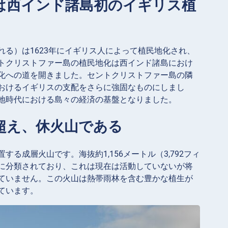
は西インド諸島初のイギリス植
る）は1623年にイギリス人によって植民地化され、
トクリストファー島の植民地化は西インド諸島におけ
化への道を開きました。セントクリストファー島の隣
おけるイギリスの支配をさらに強固なものにしまし
地時代における島々の経済の基盤となりました。
を超え、休火山である
成層火山です。海抜約1,156メートル（3,792フィ
に分類されており、これは現在は活動していないが将
ていません。この火山は熱帯雨林を含む豊かな植生が
ています。