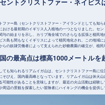
：セントクリストファー・ネイビス
トファー島（セントクリストファー・アイランドとしても知られ
における最初期のイギリス人入植地の一つとなりました。セン
関与の始まりを示し、カリブ海全域でのさらなる拡張と植民地
ビス島も間もなくイギリスによって植民地化され、この地域に
からの奴隷労働者によって支えられた砂糖農園の確立が、植民
：国の最高点は標高1000メートル
しても知られるリアムイガ山は、セントクリストファー島に位置する
にそびえ、国内最高峰となっています。リアムイガ山は休火山
る可能性があることを意味しますが、最近の火山活動は経験し
や周辺の景観を探索したい冒険者にハイキングの機会を提供し