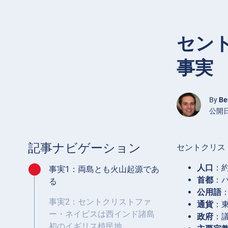
セン
事実
By
Be
公開日 
記事ナビゲーション
セントクリス
人口
：約
事実1：両島とも火山起源であ
首都
：
る
公用語
事実2：セントクリストファ
通貨
：
ー・ネイビスは西インド諸島
政府
：
初のイギリス植民地