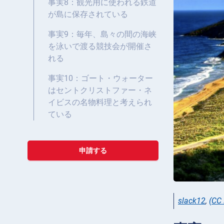
事実8：観光用に使われる鉄道
が島に保存されている
事実9：毎年、島々の間の海峡
を泳いで渡る競技会が開催さ
れる
事実10：ゴート・ウォーター
はセントクリストファー・ネ
イビスの名物料理と考えられ
ている
申請する
slack12
,
(CC