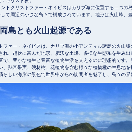
教
：キリスト教。
セントクリストファー・ネイビスはカリブ海に位置する二つの
そして周辺の小さな島々で構成されています。地形は火山峰、
：両島とも火山起源である
トファー・ネイビスは、カリブ海の小アンティル諸島の火山弧
され、起伏に富んだ地形、肥沃な土壌、多様な生態系を生み出
富で、豊かな植生と豊富な植物生活を支えるのに理想的です。
い、熱帯果実、硬材樹、花植物を含む様々な植物種の生息地を
晴らしい海岸の景色で世界中からの訪問者を魅了し、島々の景