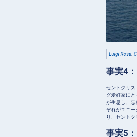
Luigi Rosa
,
C
事実4
セントクリス
グ愛好家にと
が生息し、忘
ぞれがユニー
り、セントク
事実5