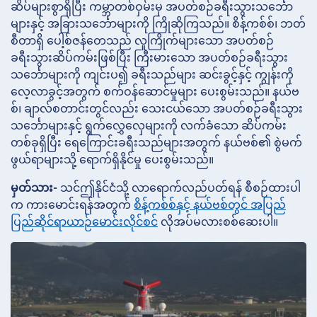
ဆိပ်များစွာရှိပြီး ကမ္ဘာတစ်ဝှမ်းမှ အပတ်စဉ်ခရီးသွားသင်္ဘော
များနှင့် အခြားသင်္ဘောများကို ကြိုဆိုကြသည်။ စိန့်ကစ်စ်၊ ဘတ်
စီတာရှိ ပေါ့စ်ဇန်တေသည် လူကြိုက်များသော အပတ်စဉ်
ခရီးသွားဆိပ်ကမ်းဖြစ်ပြီး ကြီးမားသော အပတ်စဉ်ခရီးသွား
သင်္ဘောများကို ကျင်းပ၍ ခရီးသည်များ ဆင်းခွင့်နှင့် ကျွန်းကို
လေ့လာခွင့်အတွက် စက်ဝန်ဆောင်မှုများ ပေးစွမ်းသည်။ နယ်ဗ
စ်၊ ချာလ်စတာင်းတွင်လည်း သေးငယ်သော အပတ်စဉ်ခရီးသွား
သင်္ဘောများနှင့် ရွက်လွှေလှေများကို လက်ခံသော ဆိပ်ကမ်း
တစ်ခုရှိပြီး ရေကြောင်းခရီးသည်များအတွက် နယ်ဗစ်၏ စွဲမက်
ဖွယ်ရာများသို့ ရောက်ရှိနိုင်မှု ပေးစွမ်းသည်။
မှတ်သား-
သင်ဤနိုင်ငံသို့ လာရောက်လည်ပတ်ရန် စီစဉ်ထားပါ
က ကားမောင်းရန်အတွက်
စိန့်ကစ်စ်နှင့် နယ်ဗစ်တွင် အပြည်
ပြည်ဆိုင်ရာယာဉ်မောင်းလိုင်စင်
လိုအပ်မလားစစ်ဆေးပါ။