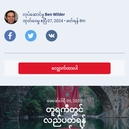
လုပ်ဆောင်မှု
Ben Wilder
ထုတ်ဝေမှု ဧပြီ 07, 2024 • ဖတ်ရန် 8m
လျှောက်ထားပါ
ဖေဖော်ဝါရီ 09, 2025
တူရကီတွင်
လည်ပတ်ရန်