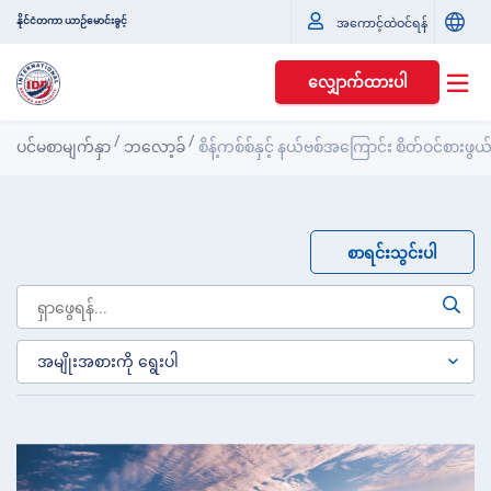
နိုင်ငံတကာ ယာဉ်မောင်းခွင့်
အကောင့်ထဲဝင်ရန်
လျှောက်ထားပါ
/
/
ပင်မစာမျက်နှာ
ဘလော့ခ်
စိန့်ကစ်စ်နှင့် နယ်ဗစ်အကြောင်း စိတ်ဝင်စားဖ
စာရင်းသွင်းပါ