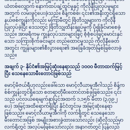
ယံတစ်လျှောက် နောက်ထပ်ချဲ့ထွင်မှုနှင့် ကိုလိုနီပြုလုပ်မှုများ
အတွက် လမ်းဖွင့်ပေးခဲ့သည်။ စိန့်ကစ်စ်၊ ၎င်း၏အနီးတွင်ရှိသော
နယ်ဗစ်ကျွန်းကိုလည်း မကြာမီတွင် ဗြိတိသျှများက ကိုလိုနီ
ပြုလုပ်ခဲ့ပြီး ဒေသတွင် ဗြိတိသျှထိန်းချုပ်မှုကို ပို၍ခိုင်မာစေခဲ့
သည်။ အာဖရိကမှ ကျွန်လုပ်သားများဖြင့် စံ့စံ့စပ်ဖြင့်မောင်းနှင်
သော သကြားစိုက်ခင်းများ တည်ထောင်မှုသည် ကိုလိုနီခေတ်
အတွင်း ကျွန်းများ၏စီးပွားရေး၏ အခြေခံအုတ်မြစ်ဖြစ်လာခဲ့
သည်။
အချက် ၃- နိုင်ငံ၏အမြင့်ဆုံးနေရာသည် ၁၀၀၀ မီတာထက်မြင့်
ပြီး သေနေသောမီးတောင်ဖြစ်သည်
မောင့်မိဇယ်ရီဟုလည်းခေါ်သော မောင့်လီယာမူအီဂါသည် စိန့်က
စ်စ်ကျွန်းတွင်ရှိသော စတရာတိုမီးတောင်တစ်ခုဖြစ်သည်။ ၎င်း
သည် ပင်လယ်ရေမျက်နှာပြင်အထက် ၁,၁၅၆ မီတာ (၃,၇၉၂
ပေ) အမြင့်အထိရောက်ရှိပြီး နိုင်ငံတွင်းမှ အမြင့်ဆုံးနေရာ
ဖြစ်သည်။ မောင့်လီယာမူအီဂါကို လက်ရှိတွင် သေနေသော
မီးတောင်အဖြစ် အမျိုးအစားခွဲထားသော်လည်း (ဆိုလိုသည်မှာ
လက်ရှိတွင် အလုပ်မဖြစ်သော်လည်း အနာဂတ်တွင် ပြန်လည်