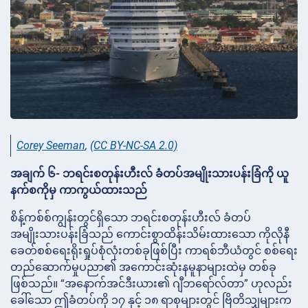
Corey Seeman
,
(CC BY-NC-SA 2.0)
အချက် ၆- ဘရင်းစတုန်းဟီးလ် ခံတပ်အမျိုးသားပန်းခြံကို ယူ
နက်စကိုမှ ကာကွယ်ထားသည်
စိန့်ကစ်စ်ကျွန်းတွင်ရှိသော ဘရင်းစတုန်းဟီးလ် ခံတပ်
အမျိုးသားပန်းခြံသည် ကောင်းစွာထိန်းသိမ်းထားသော ကိုလိုနီ
ခေတ်စစ်ရေးရိုးရှုပ်စုံလုံးတစ်ခုဖြစ်ပြီး ကာရစ်ဘီယံတွင် စစ်ရေး
တည်ဆောက်မှုပညာ၏ အကောင်းဆုံးနမူနာများထဲမှ တစ်ခု
ဖြစ်သည်။ “အနောက်အင်ဒီးယား၏ ဂျီဘရော်လ်တာ” ဟုလည်း
ခေါ်သော ဤခံတပ်ကို ၁၇ နှင့် ၁၈ ရာစုများတွင် ဗြိတိသျှများက