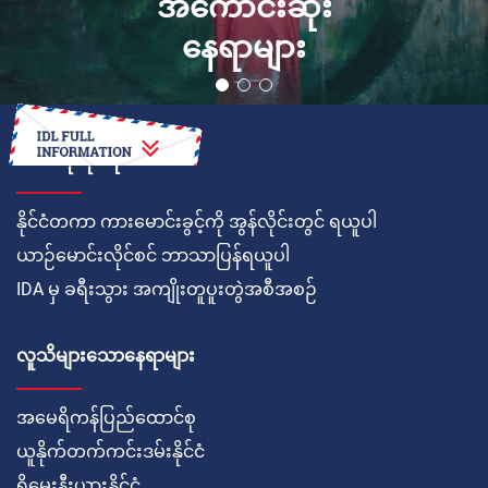
အကောင်းဆုံး
နေရာများ
ဘယ်လိုလုပ်ရမလဲ
နိုင်ငံတကာ ကားမောင်းခွင့်ကို အွန်လိုင်းတွင် ရယူပါ
ယာဉ်မောင်းလိုင်စင် ဘာသာပြန်ရယူပါ
IDA မှ ခရီးသွား အကျိုးတူပူးတွဲအစီအစဉ်
လူသိများသောနေရာများ
အမေရိကန်ပြည်ထောင်စု
ယူနိုက်တက်ကင်းဒမ်းနိုင်ငံ
ရိုမေးနီးယားနိုင်ငံ