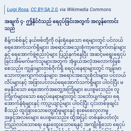
Luigi Rosa
,
CC BY-SA 2.0
, via Wikimedia Commons
အချက် ၄- ဤနိုင်ငံသည် ရေငုပ်ခြင်းအတွက် အလွန်ကောင်း
သည်
စိန့်ကစ်စ်နှင့် နယ်ဗစ်တို့ကို ဝန်းရံနေသော ရေများတွင် ပင်လယ်
ရေအောက်သက်ရှိများ၊ အရောင်အသွေးစုံကာ့ကျောက်တန်းများ
နှင့် ရေအောက်ဖွဲ့စည်းပုံများ ပြည့်နှက်နေပြီး အဆင့်မရွေးရေငုပ်
ခြင်းအိမ်မက်မက်သူများအတွက် အံ့ဖွယ်အလုံအလောက်ဖြစ်
စေသည်။ ကျွန်းများတစ်ဝိုက်ရှိ ရေငုပ်နေရာများတွင် ကျန်းမာ
သောကာ့ကျောက်တန်းများ၊ အရောင်အသွေးစုံငါးများ၊ ပင်လယ်
လိပ်များနှင့် အခြားပင်လယ်ရေအောက်သက်ရှိများ ပါဝင်ပြီး မ
မေ့နိုင်သော ရေအောက်အတွေ့အကြုံများ ပေးစွမ်းသည်။ လူ
ကြိုက်များသော ရေငုပ်နေရာများတွင် သင်္ဘောပျက်များ၊ ရေ
အောက်နံရံများနှင့် ကာ့ဥယျာဉ်များ ပါဝင်ပြီး ၎င်းတစ်ခုချင်း
စီသည် ထူးခြားသောတွေ့ဆုံမှုများနှင့် စူးစမ်းလေ့လာမှု
အခွင့်အလမ်းများ ပေးစွမ်းသည်။ ထို့အပြင် တစ်နှစ်ပတ်လုံး
ကြည်လင်သောရေ၊ နွေးထွေးသောရေနှင့် အကျိုးရှိသော ရေငုပ်