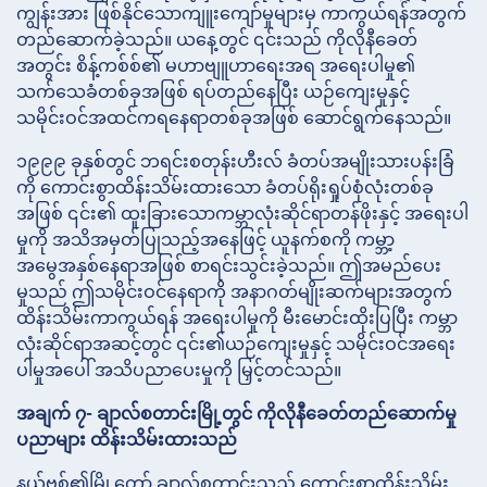
ကျွန်းအား ဖြစ်နိုင်သောကျူးကျော်မှုများမှ ကာကွယ်ရန်အတွက်
တည်ဆောက်ခဲ့သည်။ ယနေ့တွင် ၎င်းသည် ကိုလိုနီခေတ်
အတွင်း စိန့်ကစ်စ်၏ မဟာဗျူဟာရေးအရ အရေးပါမှု၏
သက်သေခံတစ်ခုအဖြစ် ရပ်တည်နေပြီး ယဉ်ကျေးမှုနှင့်
သမိုင်းဝင်အထင်ကရနေရာတစ်ခုအဖြစ် ဆောင်ရွက်နေသည်။
၁၉၉၉ ခုနှစ်တွင် ဘရင်းစတုန်းဟီးလ် ခံတပ်အမျိုးသားပန်းခြံ
ကို ကောင်းစွာထိန်းသိမ်းထားသော ခံတပ်ရိုးရှုပ်စုံလုံးတစ်ခု
အဖြစ် ၎င်း၏ ထူးခြားသောကမ္ဘာလုံးဆိုင်ရာတန်ဖိုးနှင့် အရေးပါ
မှုကို အသိအမှတ်ပြုသည့်အနေဖြင့် ယူနက်စကို ကမ္ဘာ့
အမွေအနှစ်နေရာအဖြစ် စာရင်းသွင်းခဲ့သည်။ ဤအမည်ပေး
မှုသည် ဤသမိုင်းဝင်နေရာကို အနာဂတ်မျိုးဆက်များအတွက်
ထိန်းသိမ်းကာကွယ်ရန် အရေးပါမှုကို မီးမောင်းထိုးပြပြီး ကမ္ဘာ
လုံးဆိုင်ရာအဆင့်တွင် ၎င်း၏ယဉ်ကျေးမှုနှင့် သမိုင်းဝင်အရေး
ပါမှုအပေါ် အသိပညာပေးမှုကို မြှင့်တင်သည်။
အချက် ၇- ချာလ်စတာင်းမြို့တွင် ကိုလိုနီခေတ်တည်ဆောက်မှု
ပညာများ ထိန်းသိမ်းထားသည်
နယ်ဗစ်၏မြို့တော် ချာလ်စတာင်းသည် ကောင်းစွာထိန်းသိမ်း