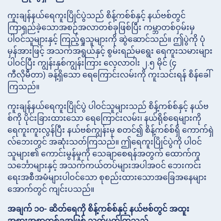
ကူးချန်နယ်ရေကူးပြိုင်ပွဲသည် စိန့်ကစ်စ်နှင့် နယ်ဗစ်တွင်
ကြာရှည်ခဲ့သောအစဉ်အလာတစ်ခုဖြစ်ပြီး ကမ္ဘာတစ်ဝှမ်းမှ
ပါဝင်သူများနှင့် ကြည့်ရှုသူများကို ဆွဲဆောင်သည်။ ဤပွဲကို ပုံ
မှန်အားဖြင့် အသက်အရွယ်နှင့် စွမ်းရည်မရွေး ရေကူးသမားများ
ပါဝင်ပြီး ကျွန်းနှစ်ကျွန်းကြား လေ့လာဝါး ၂.၅ မိုင် (၄
ကီလိုမီတာ) ခန့်ရှိသော ရေကြောင်းလမ်းကို ကူးသင်းရန် စိန်ခေါ်
ကြသည်။
ကူးချန်နယ်ရေကူးပြိုင်ပွဲ ပါဝင်သူများသည် စိန့်ကစ်စ်နှင့် နယ်ဗ
စ်ကို ပိုင်းခြားထားသော ရေကြောင်းလမ်း၊ နယ်ရိုစ်ရေများကို
ရေကူးကူးလွန်ပြီး နယ်ဗစ်ကျွန်းမှ စတင်၍ စိန့်ကစ်စ်ရှိ ကောက်ရှဲ
လ်ဘေးတွင် အဆုံးသတ်ကြသည်။ ဤရေကူးပြိုင်ပွဲကို ပါဝင်
သူများ၏ ကောင်းမွန်မှုကို သေချာစေရန်အတွက် ထောက်ကူ
သင်္ဘောများနှင့် အသက်ကယ်တပ်များအပါအဝင် ဘေးကင်း
ရေးအစီအမံများပါဝင်သော စုစည်းထားသောအခြေအနေများ
အောက်တွင် ကျင်းပသည်။
အချက် ၁၀- ဆိတ်ရေကို စိန့်ကစ်စ်နှင့် နယ်ဗစ်တွင် အထူး
အစားအစာတစ်ခုအဖြစ် သတ်မှတ်ကြသည်