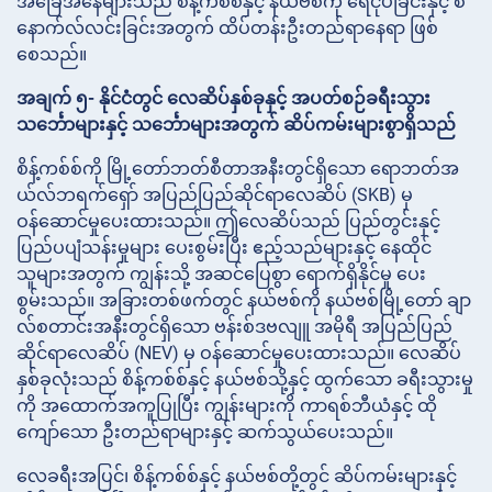
အခြေအနေများသည် စိန့်ကစ်စ်နှင့် နယ်ဗစ်ကို ရေငုပ်ခြင်းနှင့် စ
နောက်လ်လင်းခြင်းအတွက် ထိပ်တန်းဦးတည်ရာနေရာ ဖြစ်
စေသည်။
အချက် ၅- နိုင်ငံတွင် လေဆိပ်နှစ်ခုနှင့် အပတ်စဉ်ခရီးသွား
သင်္ဘောများနှင့် သင်္ဘောများအတွက် ဆိပ်ကမ်းများစွာရှိသည်
စိန့်ကစ်စ်ကို မြို့တော်ဘတ်စီတာအနီးတွင်ရှိသော ရောဘတ်အ
ယ်လ်ဘရက်ရှော် အပြည်ပြည်ဆိုင်ရာလေဆိပ် (SKB) မှ
ဝန်ဆောင်မှုပေးထားသည်။ ဤလေဆိပ်သည် ပြည်တွင်းနှင့်
ပြည်ပပျံသန်းမှုများ ပေးစွမ်းပြီး ဧည့်သည်များနှင့် နေထိုင်
သူများအတွက် ကျွန်းသို့ အဆင်ပြေစွာ ရောက်ရှိနိုင်မှု ပေး
စွမ်းသည်။ အခြားတစ်ဖက်တွင် နယ်ဗစ်ကို နယ်ဗစ်မြို့တော် ချာ
လ်စတာင်းအနီးတွင်ရှိသော ဗန်းစ်ဒဗလျူ အမိုရီ အပြည်ပြည်
ဆိုင်ရာလေဆိပ် (NEV) မှ ဝန်ဆောင်မှုပေးထားသည်။ လေဆိပ်
နှစ်ခုလုံးသည် စိန့်ကစ်စ်နှင့် နယ်ဗစ်သို့နှင့် ထွက်သော ခရီးသွားမှု
ကို အထောက်အကူပြုပြီး ကျွန်းများကို ကာရစ်ဘီယံနှင့် ထို
ကျော်သော ဦးတည်ရာများနှင့် ဆက်သွယ်ပေးသည်။
လေခရီးအပြင်၊ စိန့်ကစ်စ်နှင့် နယ်ဗစ်တို့တွင် ဆိပ်ကမ်းများနှင့်