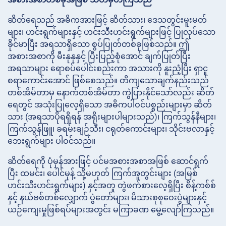
ဆိတ်ရေသည် အဓိကအားဖြင့် ဆိတ်သား၊ ဒေသတွင်းမူးမတ်
များ၊ ဟင်းရွက်များနှင့် ဟင်းသီးဟင်းရွက်များဖြင့် ပြုလုပ်သော
ခိုင်မာပြီး အရသာရှိသော စွပ်ပြုတ်တစ်ခုဖြစ်သည်။ ဤ
အစားအစာကို မီးနုနုနှင့် ပြီးပြည့်စုံအောင် ချက်ပြုတ်ပြီး
အရသာများ ရောစပ်ပေါင်းစည်းကာ အသားကို နူးညံ့ပြီး ရှာငူ
စရာကောင်းအောင် ဖြစ်စေသည်။ တိကျသောချက်နည်းသည်
တစ်အိမ်တာမှ နောက်တစ်အိမ်တာ ကွဲပြားနိုင်သော်လည်း ဆိတ်
ရေတွင် အသုံးပြုလေ့ရှိသော အဓိကပါဝင်ပစ္စည်းများမှာ ဆိတ်
သား (အရသာပိုရရှိရန် အရိုးများပါများသည်)၊ ကြက်သွန်နီများ၊
ကြက်သွန်ဖြူ၊ ခရမ်းချဉ်သီး၊ ငရုတ်ကောင်းများ၊ သိုင်းဗလာနှင့်
ဘေးရွက်များ ပါဝင်သည်။
ဆိတ်ရေကို ပုံမှန်အားဖြင့် ပင်မအစားအစာအဖြစ် ဆောင်ရွက်
ပြီး ထမင်း၊ ပေါင်မုန့် သို့မဟုတ် ကြက်အူတွင်းများ (အမြစ်
ဟင်းသီးဟင်းရွက်များ) နှင့်အတူ တွဲဖက်စားလေ့ရှိပြီး စိန့်ကစ်စ်
နှင့် နယ်ဗစ်တစ်လျှောက် ပွဲတော်များ၊ မိသားစုစုဝေးပွဲများနှင့်
ယဉ်ကျေးမှုဖြစ်ရပ်များအတွင်း မကြာခဏ မွေ့လျော်ကြသည်။