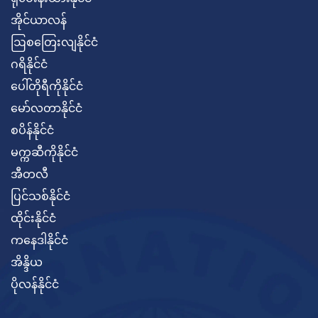
အိုင်ယာလန်
ဩစတြေးလျနိုင်ငံ
ဂရိနိုင်ငံ
ပေါ်တိုရီကိုနိုင်ငံ
မော်လတာနိုင်ငံ
စပိန်နိုင်ငံ
မက္ကဆီကိုနိုင်ငံ
အီတလီ
ပြင်သစ်နိုင်ငံ
ထိုင်းနိုင်ငံ
ကနေဒါနိုင်ငံ
အိန္ဒိယ
ပိုလန်နိုင်ငံ