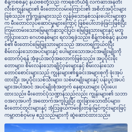
စိန့်ကစ်စ်နှင့် နယ်ဗစ်တို့သည် ကာရစ်ဘီယံရှိ လက်ဆာအန်တီး
လီးစ်ကျွန်းများ၏ မီးတောင်လမ်းကြောင်း၏ အစိတ်အပိုင်းများ
ဖြစ်သည်။ ဤကျွန်းများသည် လွန်ခဲ့သောနှစ်သန်းပေါင်းများစွာ
က မီးတောင်လုပ်ဆောင်မှုများကြောင့် ဖြစ်ပေါ်လာခဲ့ခြင်းဖြစ်ပြီး
ကြမ်းတမ်းသောမြေမျက်နှာသွင်ပြင်၊ မြေဖြူသားများနှင့် မတူ
ကွဲပြားသော ဂေဟစနစ်များ ရလဒ်ရခဲ့သည်။ စိန့်ကစ်စ်နှင့် နယ်ဗ
စ်၏ မီးတောင်မြေဖြူသားများသည် အာဟာရကြွယ်ဝပြီး
စိမ်းလန်းသောအပင်များနှင့် ပေါများသောအပင်အမျိုးမျိုးကို
ထောက်ပံ့ရန် အံ့ဖွယ်အလုံအလောက်ဖြစ်သည်။ အပူပိုင်းမိုး
တောများ၊ စိမ်းလန်းသောချိုင့်ဝှမ်းများနှင့် စိမ်းလန်းသော
တောင်စောင်းများသည် ကျွန်းများ၏ရှုခင်းအများစုကို ဖုံးအုပ်
ထားပြီး အပူပိုင်းသစ်သီးများ၊ သစ်မာမျိုးများနှင့် ပန်းပွင့်အပင်
များအပါအဝင် အပင်မျိုးစုံအတွက် နေရာယာများ ပံ့ပိုးပေး
ထားသည်။ မီးတောင်ပုံသဏ္ဍာန်သည်လည်း ကျွန်းများ၏ သဘာ
ဝအလှအပကို အထောက်အကူပြုပြီး ထူးခြားသောထိပ်များ၊
မီးတောင်တွင်းများနှင့် အံ့သြဖွယ်ကမ်းရိုးတန်းမြင်ကွင်းများဖြင့်
ကမ္ဘာတစ်ဝှမ်းမှ ဧည့်သည်များကို ဆွဲဆောင်ထားသည်။