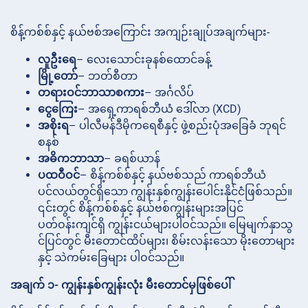
စိန့်ကစ်စ်နှင့် နယ်ဗစ်အကြောင်း အကျဉ်းချုပ်အချက်များ-
လူဦးရေ
– လေးသောင်းခုနစ်ထောင်ခန့်
မြို့တော်
– ဘတ်စီတာ
တရားဝင်ဘာသာစကား
– အင်္ဂလိပ်
ငွေကြေး
– အရှေ့ကာရစ်ဘီယံ ဒေါ်လာ (XCD)
အစိုးရ
– ပါလီမန်ဒီမိုကရေစီနှင့် ဖွဲ့စည်းပုံအခြေခံ ဘုရင်
စနစ်
အဓိကဘာသာ
– ခရစ်ယာန်
ပထဝီဝင်
– စိန့်ကစ်စ်နှင့် နယ်ဗစ်သည် ကာရစ်ဘီယံ
ပင်လယ်တွင်ရှိသော ကျွန်းနှစ်ကျွန်းပေါင်းနိုင်ငံဖြစ်သည်။
၎င်းတွင် စိန့်ကစ်စ်နှင့် နယ်ဗစ်ကျွန်းများအပြင်
ပတ်ဝန်းကျင်ရှိ ကျွန်းငယ်များပါဝင်သည်။ မြေမျက်နှာသွ
င်ပြင်တွင် မီးတောင်ထိပ်များ၊ စိမ်းလန်းသော မိုးတောများ
နှင့် သဲကမ်းခြေများ ပါဝင်သည်။
အချက် ၁- ကျွန်းနှစ်ကျွန်းလုံး မီးတောင်မှဖြစ်ပေါ်