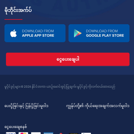
မိုဘိုင်းအက်ပ်
ငွေပေးချေပါ
မူပိုင်ခွင့်များ © 2026 နိုင်ငံတကာ ယာဉ်မောင်းခွင့်ပြုချက်၊ မူပိုင်ခွင့်ကိုလက်ဝယ်ထားသည်
ပေးပို့ခြင်းနှင့် ပြန်ပို့ခြင်းမူဝါဒ
ကျွန်ုပ်တို့၏ ကိုယ်ရေးအချက်အလက်မူဝါဒ
ငွေပေးချေစနစ်