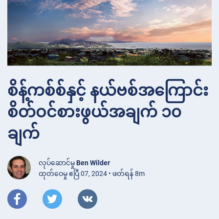
စိန့်ကစ်စ်နှင့် နယ်ဗစ်အကြောင်း
စိတ်ဝင်စားဖွယ်အချက် ၁၀
ချက်
လုပ်ဆောင်မှု
Ben Wilder
ထုတ်ဝေမှု ဧပြီ 07, 2024 • ဖတ်ရန် 8m