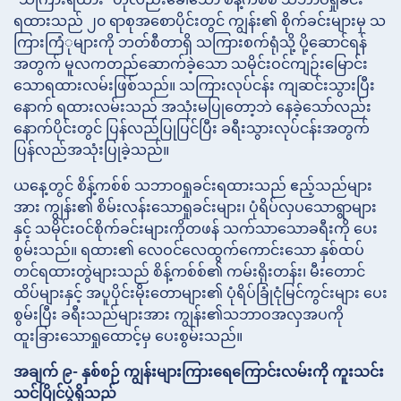
ရထားသည် ၂၀ ရာစုအစောပိုင်းတွင် ကျွန်း၏ စိုက်ခင်းများမှ သ
ကြားကြံုများကို ဘတ်စီတာရှိ သကြားစက်ရုံသို့ ပို့ဆောင်ရန်
အတွက် မူလကတည်ဆောက်ခဲ့သော သမိုင်းဝင်ကျဉ်းမြောင်း
သောရထားလမ်းဖြစ်သည်။ သကြားလုပ်ငန်း ကျဆင်းသွားပြီး
နောက် ရထားလမ်းသည် အသုံးမပြုတော့ဘဲ နေခဲ့သော်လည်း
နောက်ပိုင်းတွင် ပြန်လည်ပြုပြင်ပြီး ခရီးသွားလုပ်ငန်းအတွက်
ပြန်လည်အသုံးပြုခဲ့သည်။
ယနေ့တွင် စိန့်ကစ်စ် သဘာဝရှုခင်းရထားသည် ဧည့်သည်များ
အား ကျွန်း၏ စိမ်းလန်းသောရှုခင်းများ၊ ပုံရိပ်လှပသောရွာများ
နှင့် သမိုင်းဝင်စိုက်ခင်းများကိုတဖန် သက်သာသောခရီးကို ပေး
စွမ်းသည်။ ရထား၏ လေဝင်လေထွက်ကောင်းသော နှစ်ထပ်
တင်ရထားတွဲများသည် စိန့်ကစ်စ်၏ ကမ်းရိုးတန်း၊ မီးတောင်
ထိပ်များနှင့် အပူပိုင်းမိုးတောများ၏ ပုံရိပ်ခြုံငုံမြင်ကွင်းများ ပေး
စွမ်းပြီး ခရီးသည်များအား ကျွန်း၏သဘာဝအလှအပကို
ထူးခြားသောရှုထောင့်မှ ပေးစွမ်းသည်။
အချက် ၉- နှစ်စဉ် ကျွန်းများကြားရေကြောင်းလမ်းကို ကူးသင်း
သင်ပြိုင်ပွဲရှိသည်