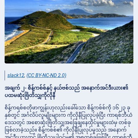
slack12
,
(CC BY-NC-ND 2.0)
အချက် ၂- စိန့်ကစ်စ်နှင့် နယ်ဗစ်သည် အနောက်အင်ဒီးယား၏
ပထမဆုံးဗြိတိသျှကိုလိုနီ
စိန့်ကရစ်စတိုဖာကျွန်းဟုလည်းခေါ်သော စိန့်ကစ်စ်ကို ၁၆၂၃ ခု
နှစ်တွင် အင်္ဂလိပ်လူမျိုးများက ကိုလိုနီပြုလုပ်ခဲ့ပြီး ကာရစ်ဘီယံ
ဒေသတွင် အစောဆုံးဗြိတိသျှအခြေချနေထိုင်မှုများထဲမှ တစ်ခု
ဖြစ်လာခဲ့သည်။ စိန့်ကစ်စ်၏ ကိုလိုနီပြုလုပ်မှုသည် အနောက်
အင်ဒီးယားတွင် ဗြိတိသျှပါဝင်မှု၏ အစတစ်ခုဖြစ်ပြီး ကာရစ်ဘီ