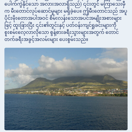
ပေါက်ကွဲနိုင်သော အလားအလာရှိသည်) ၎င်းတွင် မကြာသေးမှီ
က မီးတောင်လုပ်ဆောင်မှုများ မရှိခဲ့ပေ။ ဤမီးတောင်သည် အပူ
ပိုင်းမိုးတောအပါအဝင် စိမ်းလန်းသောအပင်အမျိုးအစားများ
ဖြင့် ထူးခြားပြီး ၎င်း၏တွင်းနှင့် ပတ်ဝန်းကျင်ရှုခင်းများကို
စူးစမ်းလေ့လာလိုသော စွန့်စားခရီးသွားများအတွက် တောင်
တက်ခရီးအခွင့်အလမ်းများ ပေးစွမ်းသည်။