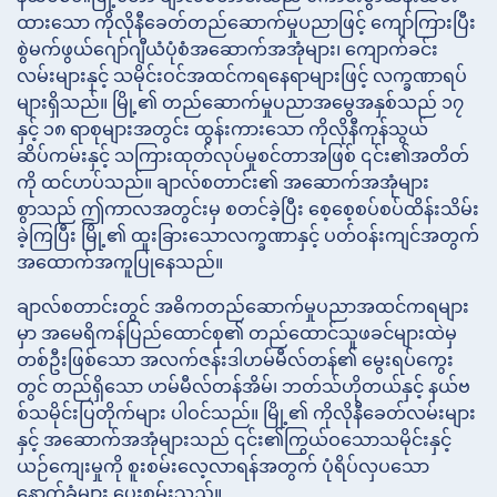
ထားသော ကိုလိုနီခေတ်တည်ဆောက်မှုပညာဖြင့် ကျော်ကြားပြီး
စွဲမက်ဖွယ်ဂျော်ဂျီယံပုံစံအဆောက်အအုံများ၊ ကျောက်ခင်း
လမ်းများနှင့် သမိုင်းဝင်အထင်ကရနေရာများဖြင့် လက္ခဏာရပ်
များရှိသည်။ မြို့၏ တည်ဆောက်မှုပညာအမွေအနှစ်သည် ၁၇
နှင့် ၁၈ ရာစုများအတွင်း ထွန်းကားသော ကိုလိုနီကုန်သွယ်
ဆိပ်ကမ်းနှင့် သကြားထုတ်လုပ်မှုစင်တာအဖြစ် ၎င်း၏အတိတ်
ကို ထင်ဟပ်သည်။ ချာလ်စတာင်း၏ အဆောက်အအုံများ
စွာသည် ဤကာလအတွင်းမှ စတင်ခဲ့ပြီး စေ့စေ့စပ်စပ်ထိန်းသိမ်း
ခဲ့ကြပြီး မြို့၏ ထူးခြားသောလက္ခဏာနှင့် ပတ်ဝန်းကျင်အတွက်
အထောက်အကူပြုနေသည်။
ချာလ်စတာင်းတွင် အဓိကတည်ဆောက်မှုပညာအထင်ကရများ
မှာ အမေရိကန်ပြည်ထောင်စု၏ တည်ထောင်သူဖခင်များထဲမှ
တစ်ဦးဖြစ်သော အလက်ဇန်းဒါဟမ်မီလ်တန်၏ မွေးရပ်ကွေး
တွင် တည်ရှိသော ဟမ်မီလ်တန်အိမ်၊ ဘတ်သ်ဟိုတယ်နှင့် နယ်ဗ
စ်သမိုင်းပြတိုက်များ ပါဝင်သည်။ မြို့၏ ကိုလိုနီခေတ်လမ်းများ
နှင့် အဆောက်အအုံများသည် ၎င်း၏ကြွယ်ဝသောသမိုင်းနှင့်
ယဉ်ကျေးမှုကို စူးစမ်းလေ့လာရန်အတွက် ပုံရိပ်လှပသော
နောက်ခံများ ပေးစွမ်းသည်။