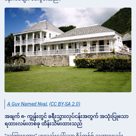
A Guy Named Nyal
,
(CC BY-SA 2.0)
အချက် ၈- ကျွန်းတွင် ခရီးသွားလုပ်ငန်းအတွက် အသုံးပြုသော
ရထားလမ်းတစ်ခု ထိန်းသိမ်းထားသည်
“သကြားရထား” ဟုလည်းခေါ်သော စိန့်ကစ်စ် သဘာဝရှုခင်း