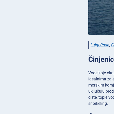
Luigi Rosa
,
C
Činjenic
Vode koje okru
idealnima za e
morskim kornj
uključuju brod
čiste, tople vo
snorkeling.