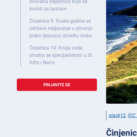
očuvana željeznica koja se
koristi za turizam
Činjenica 9: Svake godine se
održava natjecanje u plivanju
preko tjesnaca između otoka
Činjenica 10: Kozja voda
smatra se specijalitetom u St.
Kitts i Nevis
PRIJAVITE SE
slack12
,
(CC
Činjenic