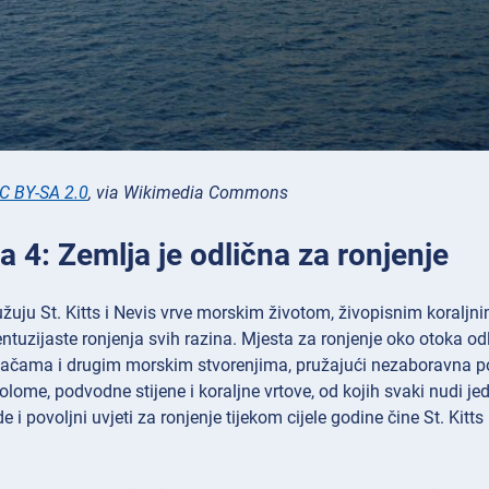
C BY-SA 2.0
, via Wikimedia Commons
a 4: Zemlja je odlična za ronjenje
žuju St. Kitts i Nevis vrve morskim životom, živopisnim koralj
ntuzijaste ronjenja svih razina. Mjesta za ronjenje oko otoka o
ačama i drugim morskim stvorenjima, pružajući nezaboravna po
olome, podvodne stijene i koraljne vrtove, od kojih svaki nudi je
de i povoljni uvjeti za ronjenje tijekom cijele godine čine St. Kit