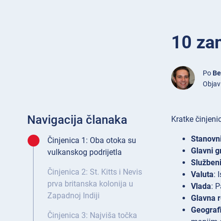
10 zan
Po
Be
Objavl
Navigacija članaka
Kratke činjenic
Stanovn
Činjenica 1: Oba otoka su
Glavni g
vulkanskog podrijetla
Službeni
Činjenica 2: St. Kitts i Nevis
Valuta
: 
prva britanska kolonija u
Vlada
: 
Zapadnoj Indiji
Glavna r
Geografi
Činjenica 3: Najviša točka