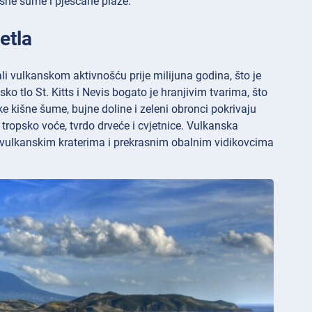
išne šume i pješčane plaže.
etla
ali vulkanskom aktivnošću prije milijuna godina, što je
o tlo St. Kitts i Nevis bogato je hranjivim tvarima, što
ke kišne šume, bujne doline i zeleni obronci pokrivaju
i tropsko voće, tvrdo drveće i cvjetnice. Vulkanska
, vulkanskim kraterima i prekrasnim obalnim vidikovcima