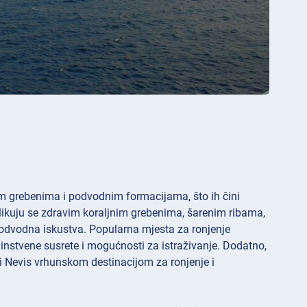
nim grebenima i podvodnim formacijama, što ih čini
dlikuju se zdravim koraljnim grebenima, šarenim ribama,
dvodna iskustva. Popularna mjesta za ronjenje
dinstvene susrete i mogućnosti za istraživanje. Dodatno,
ts i Nevis vrhunskom destinacijom za ronjenje i