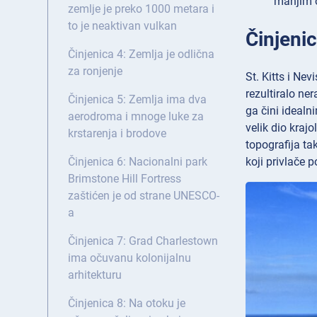
manjim o
zemlje je preko 1000 metara i
to je neaktivan vulkan
Činjeni
Činjenica 4: Zemlja je odlična
za ronjenje
St. Kitts i Ne
rezultiralo ne
Činjenica 5: Zemlja ima dva
ga čini idealn
aerodroma i mnoge luke za
velik dio kraj
krstarenja i brodove
topografija ta
koji privlače po
Činjenica 6: Nacionalni park
Brimstone Hill Fortress
zaštićen je od strane UNESCO-
a
Činjenica 7: Grad Charlestown
ima očuvanu kolonijalnu
arhitekturu
Činjenica 8: Na otoku je