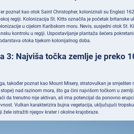
ođer poznat kao otok Saint Christopher, kolonizirali su Englezi 162
skoj regiji. Kolonizacija St. Kitts označila je početak britanske u
olonizacije u cijelom Karibskom moru. Nevis, susjedni otok St. Kit
tansku kontrolu u regiji. Uspostavljanje plantaža šećera pokreta
odarstava otoka tijekom kolonijalnog doba.
a 3: Najviša točka zemlje je preko 1
, također poznat kao Mount Misery, stratovulkan je smješten na 
stope) nad razinom mora, što ga čini najvišom točkom u zemlji.
ači da trenutno nije aktivan, ali ima potencijal da ponovno erup
vnost. Vulkan karakterizira bujna vegetacija, uključujući trops
i žele istražiti njegov krater i okolne krajobrazе.