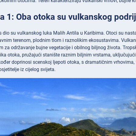
kolnim otocima. Teren karakteriziraju vulkanski vrhovi, bujne k
ca 1: Oba otoka su vulkanskog podrij
vis dio su vulkanskog luka Malih Antila u Karibima. Otoci su nast
ravnim terenom, plodnim tlom i raznolikim ekosustavima. Vulkansk
im za održavanje bujne vegetacije i obilnog biljnog života. Trops
olika otoka, pružajući stanište raznim biljnim vrstama, uključujuć
kođer doprinosi scenskoj ljepoti otoka, s dramatičnim vrhovima
sjetitelje iz cijelog svijeta.