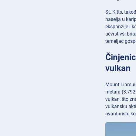
St. Kitts, tak
naselja u karip
ekspanzije i k
učvrstivši bri
temeljac gosp
Činjenic
vulkan
Mount Liamuiga
metara (3.792 
vulkan, što zn
vulkansku akti
avanturiste koj