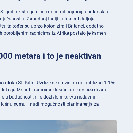
3. godine, što ga čini jednim od najranijih britanskih
ključenosti u Zapadnoj Indiji i utrla put daljnje
ts, također su ubrzo kolonizirali Britanci, dodatno
nih porobljenim radnicima iz Afrike postalo je kamen
000 metara i to je neaktivan
otoku St. Kitts. Uzdiže se na visinu od približno 1.156
 Iako je Mount Liamuiga klasificiran kao neaktivan
cije u budućnosti, nije doživio nikakvu nedavnu
ku kišnu šumu, i nudi mogućnosti planinarenja za