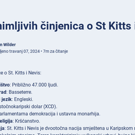
imljivih činjenica o St Kitts
n Wilder
jeno travanj 07, 2024 • 7m za čitanje
e o St. Kitts i Nevis:
ištvo
: Približno 47.000 ljudi.
rad
: Basseterre.
 jezik
: Engleski.
Istočnokaripski dolar (XCD).
Parlamentarna demokracija i ustavna monarhija.
eligija
: Kršćanstvo.
ja
: St. Kitts i Nevis je dvootočna nacija smještena u Karipskom 