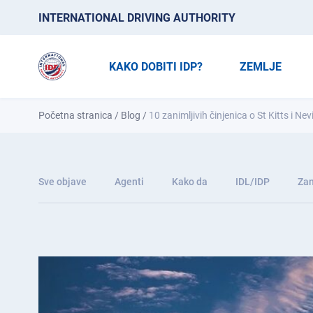
INTERNATIONAL DRIVING AUTHORITY
KAKO DOBITI IDP?
ZEMLJE
Početna stranica
/
Blog
/
10 zanimljivih činjenica o St Kitts i Nev
Sve objave
Agenti
Kako da
IDL/IDP
Zan