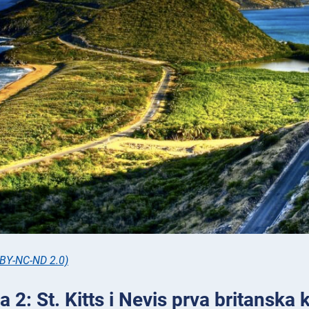
 BY-NC-ND 2.0)
a 2: St. Kitts i Nevis prva britanska 