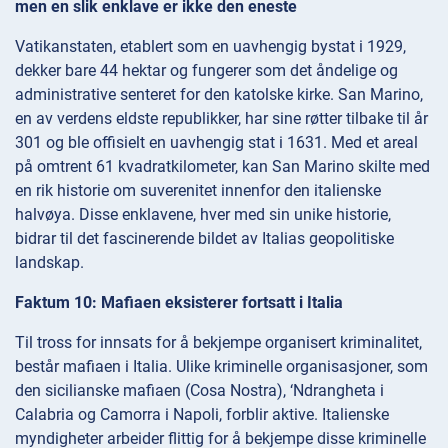
men en slik enklave er ikke den eneste
Vatikanstaten, etablert som en uavhengig bystat i 1929,
dekker bare 44 hektar og fungerer som det åndelige og
administrative senteret for den katolske kirke. San Marino,
en av verdens eldste republikker, har sine røtter tilbake til år
301 og ble offisielt en uavhengig stat i 1631. Med et areal
på omtrent 61 kvadratkilometer, kan San Marino skilte med
en rik historie om suverenitet innenfor den italienske
halvøya. Disse enklavene, hver med sin unike historie,
bidrar til det fascinerende bildet av Italias geopolitiske
landskap.
Faktum 10: Mafiaen eksisterer fortsatt i Italia
Til tross for innsats for å bekjempe organisert kriminalitet,
består mafiaen i Italia. Ulike kriminelle organisasjoner, som
den sicilianske mafiaen (Cosa Nostra), ‘Ndrangheta i
Calabria og Camorra i Napoli, forblir aktive. Italienske
myndigheter arbeider flittig for å bekjempe disse kriminelle