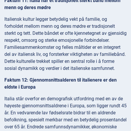
Faktum 11: Italia har et tradisjonelt sterkt bånd mellom
menn og deres mødre
Italiensk kultur legger betydelig vekt på familie, og
forholdet mellom menn og deres mødre er tradisjonelt
sterkt og tett. Dette båndet er ofte kjennetegnet av gjensidig
respekt, omsorg og sterke emosjonelle forbindelser.
Familiesammenkomster og felles måltider er en integrert
del av italiensk liv, og forsterker viktigheten av familiebånd.
Dette kulturelle trekket spiller en sentral rolle i å forme
sosial dynamikk og verdier i det italienske samfunnet.
Faktum 12: Gjennomsnittsalderen til italienere er den
eldste i Europa
Italia står overfor en demografisk utfordring med en av de
høyeste gjennomsnittsaldrene i Europa, som ligger rundt 45
år. En vedvarende lav fødselsrate bidrar til en aldrende
befolkning, spesielt merkbar med en betydelig prosentandel
over 65 år. Endrede samfunnsdynamikker, økonomiske