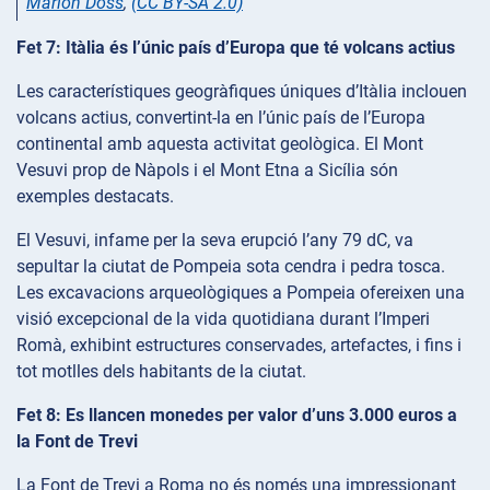
Marion Doss
,
(CC BY-SA 2.0)
Fet 7: Itàlia és l’únic país d’Europa que té volcans actius
Les característiques geogràfiques úniques d’Itàlia inclouen
volcans actius, convertint-la en l’únic país de l’Europa
continental amb aquesta activitat geològica. El Mont
Vesuvi prop de Nàpols i el Mont Etna a Sicília són
exemples destacats.
El Vesuvi, infame per la seva erupció l’any 79 dC, va
sepultar la ciutat de Pompeia sota cendra i pedra tosca.
Les excavacions arqueològiques a Pompeia ofereixen una
visió excepcional de la vida quotidiana durant l’Imperi
Romà, exhibint estructures conservades, artefactes, i fins i
tot motlles dels habitants de la ciutat.
Fet 8: Es llancen monedes per valor d’uns 3.000 euros a
la Font de Trevi
La Font de Trevi a Roma no és només una impressionant