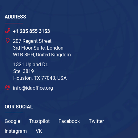
ADDRESS
+1 205 855 3153
207 Regent Street
3rd Floor Suite, London
W1B 3HH, United Kingdom
1321 Upland Dr.
Ste. 3819
Houston, TX 77043, USA
info@idaoffice.org
OUR SOCIAL
Google
Trustpilot
Facebook
Twitter
Instagram
VK