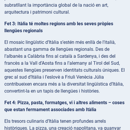
subratllant la importància global de la nació en art,
arquitectura i patrimoni cultural.
Fet 3: Itàlia té moltes regions amb les seves pròpies
llengües regionals
El mosaic lingüístic d’Itàlia s’estén més enllà de l’italià,
abastant una gamma de llengües regionals. Des de
l’albanès a Calàbria fins al català a Sardenya, i des del
francès a la Vall d’Aosta fins a l’alemany al Tirol del Sud,
aquestes llengües preserven identitats culturals úniques. El
grec al sud d’Itàlia i l’eslovè a Friuli Venècia Júlia
contribueixen encara més a la diversitat lingüística d’Itàlia,
convertint-la en un tapís de llengües i històries.
Fet 4: Pizza, pasta, formatges, vi i altres aliments – coses
que estan fermament associades amb Itàlia
Els tresors culinaris d’Itàlia tenen profundes arrels
històriques. La pizza, una creació napolitana, va guanyar