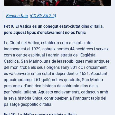
Benson Kua
,
(CC BY-SA 2.0)
Fet 9: El Vaticà és un conegut estat-ciutat dins d’Itàlia,
però aquest tipus d’enclavament no és l’únic
La Ciutat del Vaticà, establerta com a estat-ciutat
independent el 1929, cobreix només 44 hectàrees i serveix
com a centre espiritual i administratiu de l’Església
Catòlica. San Marino, una de les repúbliques més antigues
del món, troba els seus orígens l’any 301 dC i oficialment
es va convertir en un estat independent el 1631. Abastant
aproximadament 61 quilòmetres quadrats, San Marino
presumeix d’una rica història de sobirania dins de la
península italiana. Aquests enclavaments, cadascun amb
la seva història única, contribueixen a l’intrigant tapís del
paisatge geopolític d’Itàlia.
Fet 10: La Màfia encara existeix a Itàlia