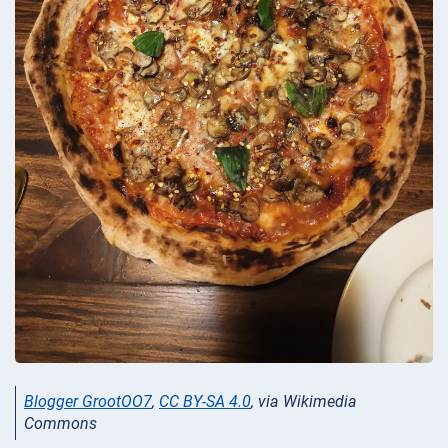
Blogger GrootOO7
,
CC BY-SA 4.0
, via Wikimedia
Commons