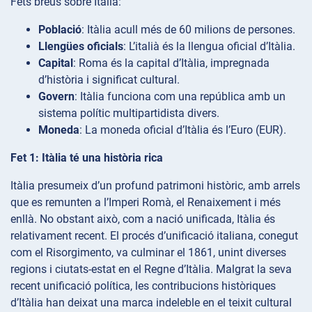
Fets breus sobre Itàlia:
Població
: Itàlia acull més de 60 milions de persones.
Llengües oficials
: L’italià és la llengua oficial d’Itàlia.
Capital
: Roma és la capital d’Itàlia, impregnada
d’història i significat cultural.
Govern
: Itàlia funciona com una república amb un
sistema polític multipartidista divers.
Moneda
: La moneda oficial d’Itàlia és l’Euro (EUR).
Fet 1: Itàlia té una història rica
Itàlia presumeix d’un profund patrimoni històric, amb arrels
que es remunten a l’Imperi Romà, el Renaixement i més
enllà. No obstant això, com a nació unificada, Itàlia és
relativament recent. El procés d’unificació italiana, conegut
com el Risorgimento, va culminar el 1861, unint diverses
regions i ciutats-estat en el Regne d’Itàlia. Malgrat la seva
recent unificació política, les contribucions històriques
d’Itàlia han deixat una marca indeleble en el teixit cultural