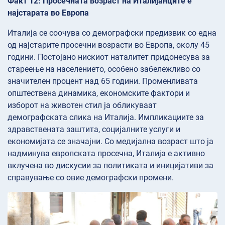
Факт 12: Просечната возраст на Италијанците е
најстарата во Европа
Италија се соочува со демографски предизвик со една
од најстарите просечни возрасти во Европа, околу 45
години. Постојано нискиот наталитет придонесува за
стареење на населението, особено забележливо со
значителен процент над 65 години. Променливата
општествена динамика, економските фактори и
изборот на животен стил ја обликуваат
демографската слика на Италија. Импликациите за
здравствената заштита, социјалните услуги и
економијата се значајни. Со медијална возраст што ја
надминува европската просечна, Италија е активно
вклучена во дискусии за политиката и иницијативи за
справување со овие демографски промени.