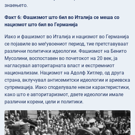
знаењето.
Факт 6: Фашизмот што бил во Италија се меша со
нацизмот што бил во Германија
Иако и фашизмот во Италија и нацизмот во Германија
се појавиле во меѓувоениот период, тие претставуваат
различни политички идеологии. Фашизмот на Бенито
Мусолини, воспоставен во почетокот на 20 век, ја
нагласувал авторитарната власт и екстремниот
национализам. Нацизмот на Адолф Хитлер, од друга
страна, вклучувал антисемитски идеологии и ариевска
супремација. Иако споделувале некои карактеристики,
како што е авторитаризмот, двете идеологии имале
различни корени, цели и политики.