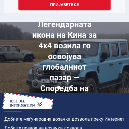
Преглед на BAW
ПРИЈАВЕТЕ СЕ
212:
Легендарната
икона на Кина за
4x4 возила го
освојува
глобалниот
пазар —
Споредба на
Adventurer Rus
КАКО ДА
наспроти
Navigator
Добиете меѓународна возачка дозвола преку Интернет
Добијте превод на возачка дозвола