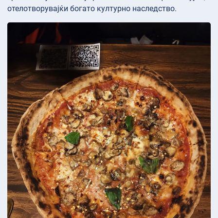
отелотворувајќи богато културно наследство.