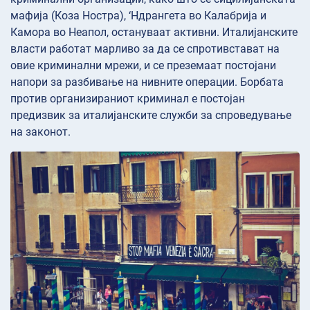
мафија (Коза Ностра), ‘Ндрангета во Калабрија и
Камора во Неапол, остануваат активни. Италијанските
власти работат марливо за да се спротивстават на
овие криминални мрежи, и се преземаат постојани
напори за разбивање на нивните операции. Борбата
против организираниот криминал е постојан
предизвик за италијанските служби за спроведување
на законот.