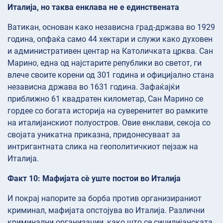
Италија, но таква енклава не е единствената
Ватикан, основан како независна град-држава во 1929
година, опфаќа само 44 хектари и служи како духовен
и административен центар на Католичката црква. Сан
Марино, една од најстарите републики во светот, ги
влече своите корени од 301 година и официјално стана
независна држава во 1631 година. Зафаќајќи
приближно 61 квадратен километар, Сан Марино се
гордее со богата историја на суверенитет во рамките
на италијанскиот полуостров. Овие енклави, секоја со
својата уникатна приказна, придонесуваат за
интригантната слика на геополитичкиот пејзаж на
Италија.
Факт 10: Мафијата сè уште постои во Италија
И покрај напорите за борба против организираниот
криминал, мафијата опстојува во Италија. Различни
криминални организации, како што се сицилијанската