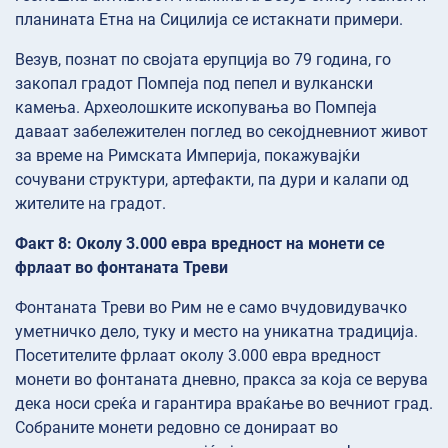
планината Етна на Сицилија се истакнати примери.
Везув, познат по својата ерупција во 79 година, го
закопал градот Помпеја под пепел и вулкански
камења. Археолошките ископувања во Помпеја
даваат забележителен поглед во секојдневниот живот
за време на Римската Империја, покажувајќи
сочувани структури, артефакти, па дури и калапи од
жителите на градот.
Факт 8: Околу 3.000 евра вредност на монети се
фрлаат во фонтаната Треви
Фонтаната Треви во Рим не е само вчудовидувачко
уметничко дело, туку и место на уникатна традиција.
Посетителите фрлаат околу 3.000 евра вредност
монети во фонтаната дневно, пракса за која се верува
дека носи среќа и гарантира враќање во вечниот град.
Собраните монети редовно се донираат во