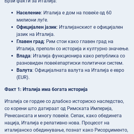
Брзи факти за Италија:
Население
: Италија е дом на повеќе од 60
милиони луѓе.
Официјален јазик
: Италијанскиот е официјален
јазик на Италија.
Главен град
: Рим стои како главен град на
Италија, преполн со историја и културно значење.
Влада
: Италија функционира како република со
разновиден повеќепартиски политички систем.
Валута
: Официјалната валута на Италија е евро
(EUR).
Факт 1: Италија има богата историја
Италија се гордее со длабоко историско наследство,
со корени што датираат од Римската Империја,
Ренесансата и многу повеќе. Сепак, како обединета
нација, Италија е релативно нова. Процесот на
италијанско обединување, познат како Рисорџименто,