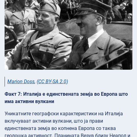
Marion Doss
,
(CC BY-SA 2.0)
Факт 7: Италија е единствената земја во Европа што
има активни вулкани
Уникатните географски карактеристики на Италија
вклучуваат активни вулкани, што ја прави
единствената земја во копнена Европа со таква
геолошка активност. Планината Везув близу Неапол и