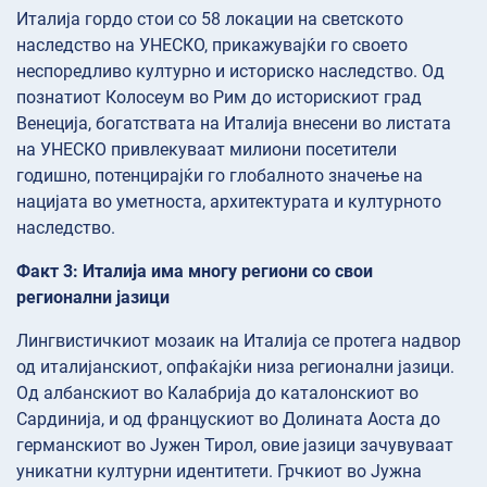
Италија гордо стои со 58 локации на светското
наследство на УНЕСКО, прикажувајќи го своето
неспоредливо културно и историско наследство. Од
познатиот Колосеум во Рим до историскиот град
Венеција, богатствата на Италија внесени во листата
на УНЕСКО привлекуваат милиони посетители
годишно, потенцирајќи го глобалното значење на
нацијата во уметноста, архитектурата и културното
наследство.
Факт 3: Италија има многу региони со свои
регионални јазици
Лингвистичкиот мозаик на Италија се протега надвор
од италијанскиот, опфаќајќи низа регионални јазици.
Од албанскиот во Калабрија до каталонскиот во
Сардинија, и од францускиот во Долината Аоста до
германскиот во Јужен Тирол, овие јазици зачувуваат
уникатни културни идентитети. Грчкиот во Јужна