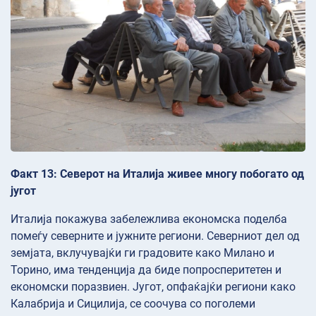
Факт 13: Северот на Италија живее многу побогато од
југот
Италија покажува забележлива економска поделба
помеѓу северните и јужните региони. Северниот дел од
земјата, вклучувајќи ги градовите како Милано и
Торино, има тенденција да биде попросперитетен и
економски поразвиен. Југот, опфаќајќи региони како
Калабрија и Сицилија, се соочува со поголеми