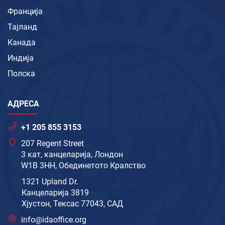
Франција
Тајланд
Канада
Индија
Полска
АДРЕСА
+1 205 855 3153
207 Regent Street
3 кат, канцеларија, Лондон
W1B 3HH, Обединетото Кралство
1321 Upland Dr.
Канцеларија 3819
Хјустон, Тексас 77043, САД
info@idaoffice.org