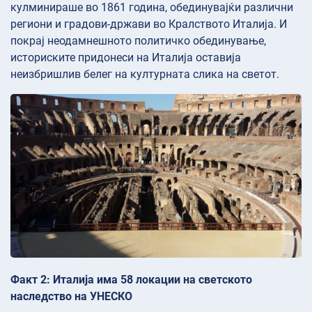
кулминираше во 1861 година, обединувајќи различни
региони и градови-држави во Кралството Италија. И
покрај неодамнешното политичко обединување,
историските придонеси на Италија оставија
неизбришлив белег на културната слика на светот.
Факт 2: Италија има 58 локации на светското
наследство на УНЕСКО