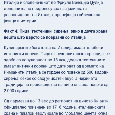
Италија и словенечкиот во Фриули Венеција Џулија
дополнително придонесуваат за јазичната
разновидност на Италија, правејќи ја гобленка од
јазици и истории.
Факт 4: Пица, тестенини, сирења, вино и друга храна –
нешта што цврсто се поврзани со Италија
Кулинарските богатства на Италија имаат длабоки
историски корени. Пицата, неаполитанска креација, се
здоби со популарност во 18 век, додека тестенините
имаат антички корени што датираат од времето на
Римјаните. Италија се гордее со повеќе од 500 видови
сирења, секое со свој уникатен вкус, а нејзината
традиција на производство на вино опфаќа повеќе од
2.000 години.
Од пармезан во 13 век до регионот на виното Кијанти
официјално признаен во 1716 година, италијанската
храна и пијалок еволуирале во глобално ценета кујна,