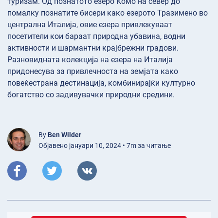
туризам. Од познатото езеро Комо на север до
помалку познатите бисери како езерото Тразимено во
централна Италија, овие езера привлекуваат
посетители кои бараат природна убавина, водни
активности и шармантни крајбрежни градови.
Разновидната колекција на езера на Италија
придонесува за привлечноста на земјата како
повеќестрана дестинација, комбинирајќи културно
богатство со задивувачки природни средини.
By
Ben Wilder
Објавено јануари 10, 2024 • 7m за читање
декември 11, 2025