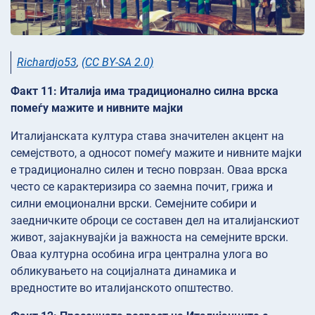
Richardjo53
,
(CC BY-SA 2.0)
Факт 11: Италија има традиционално силна врска
помеѓу мажите и нивните мајки
Италијанската култура става значителен акцент на
семејството, а односот помеѓу мажите и нивните мајки
е традиционално силен и тесно поврзан. Оваа врска
често се карактеризира со заемна почит, грижа и
силни емоционални врски. Семејните собири и
заедничките оброци се составен дел на италијанскиот
живот, зајакнувајќи ја важноста на семејните врски.
Оваа културна особина игра централна улога во
обликувањето на социјалната динамика и
вредностите во италијанското општество.