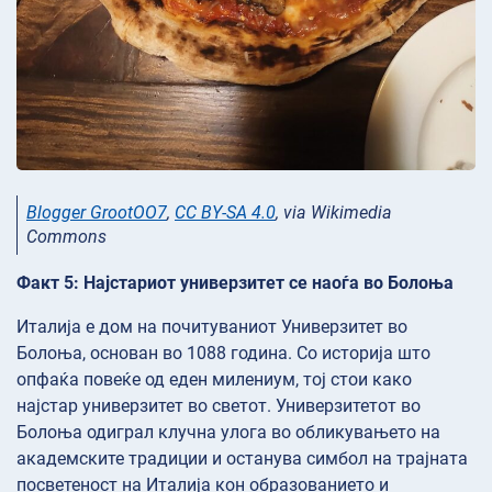
Blogger GrootOO7
,
CC BY-SA 4.0
, via Wikimedia
Commons
Факт 5: Најстариот универзитет се наоѓа во Болоња
Италија е дом на почитуваниот Универзитет во
Болоња, основан во 1088 година. Со историја што
опфаќа повеќе од еден милениум, тој стои како
најстар универзитет во светот. Универзитетот во
Болоња одиграл клучна улога во обликувањето на
академските традиции и останува симбол на трајната
посветеност на Италија кон образованието и