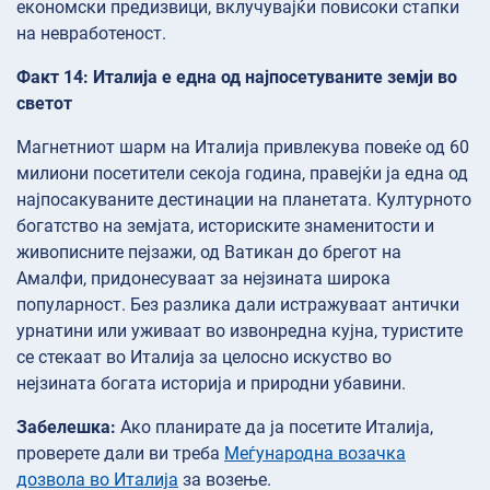
економски предизвици, вклучувајќи повисоки стапки
на невработеност.
Факт 14: Италија е една од најпосетуваните земји во
светот
Магнетниот шарм на Италија привлекува повеќе од 60
милиони посетители секоја година, правејќи ја една од
најпосакуваните дестинации на планетата. Културното
богатство на земјата, историските знаменитости и
живописните пејзажи, од Ватикан до брегот на
Амалфи, придонесуваат за нејзината широка
популарност. Без разлика дали истражуваат антички
урнатини или уживаат во извонредна кујна, туристите
се стекаат во Италија за целосно искуство во
нејзината богата историја и природни убавини.
Забелешка:
Ако планирате да ја посетите Италија,
проверете дали ви треба
Меѓународна возачка
дозвола во Италија
за возење.