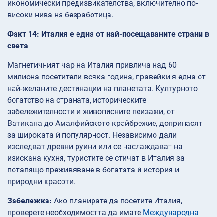
икономически предизвикателства, включително по-
високи нива на безработица.
Факт 14: Италия е една от най-посещаваните страни в
света
Магнетичният чар на Италия привлича над 60
милиона посетители всяка година, правейки я една от
най-желаните дестинации на планетата. Културното
богатство на страната, историческите
забележителности и живописните пейзажи, от
Ватикана до Амалфийското крайбрежие, допринасят
за широката ѝ популярност. Независимо дали
изследват древни руини или се наслаждават на
изискана кухня, туристите се стичат в Италия за
потапящо преживяване в богатата ѝ история и
природни красоти.
Забележка:
Ако планирате да посетите Италия,
проверете необходимостта да имате
Международна