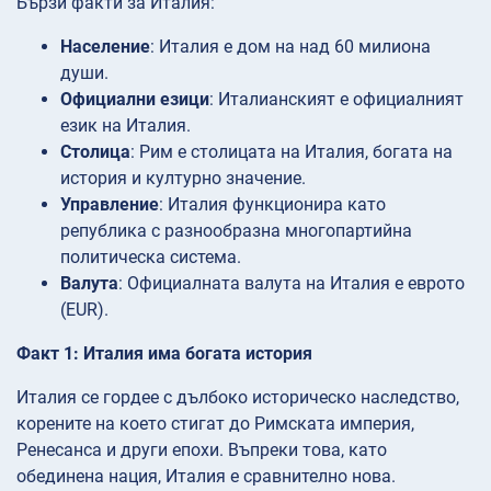
Бързи факти за Италия:
Население
: Италия е дом на над 60 милиона
души.
Официални
езици
: Италианският е официалният
език на Италия.
Столица
: Рим е столицата на Италия, богата на
история и културно значение.
Управление
: Италия функционира като
република с разнообразна многопартийна
политическа система.
Валута
: Официалната валута на Италия е еврото
(EUR).
Факт 1: Италия има богата история
Италия се гордее с дълбоко историческо наследство,
корените на което стигат до Римската империя,
Ренесанса и други епохи. Въпреки това, като
обединена нация, Италия е сравнително нова.