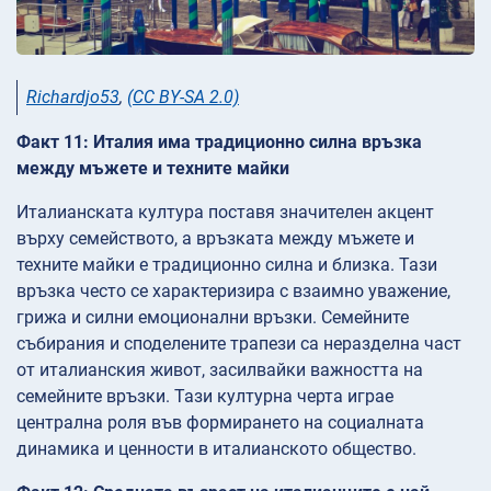
Richardjo53
,
(CC BY-SA 2.0)
Факт 11: Италия има традиционно силна връзка
между мъжете и техните майки
Италианската култура поставя значителен акцент
върху семейството, а връзката между мъжете и
техните майки е традиционно силна и близка. Тази
връзка често се характеризира с взаимно уважение,
грижа и силни емоционални връзки. Семейните
събирания и споделените трапези са неразделна част
от италианския живот, засилвайки важността на
семейните връзки. Тази културна черта играе
централна роля във формирането на социалната
динамика и ценности в италианското общество.