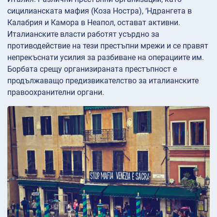
сицилианската мафия (Коза Ностра), ‘Ндрангета в
Калабрия и Камора в Неапол, остават активни.
Италианските власти работят усърдно за
противодействие на тези престъпни мрежи и се правят
непрекъснати усилия за разбиване на операциите им.
Борбата срещу организираната престъпност е
продължаващо предизвикателство за италианските
правоохранителни органи.