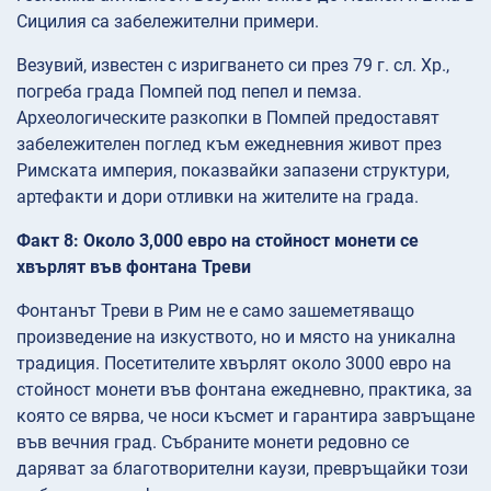
Сицилия са забележителни примери.
Везувий, известен с изригването си през 79 г. сл. Хр.,
погреба града Помпей под пепел и пемза.
Археологическите разкопки в Помпей предоставят
забележителен поглед към ежедневния живот през
Римската империя, показвайки запазени структури,
артефакти и дори отливки на жителите на града.
Факт 8: Около 3,000 евро на стойност монети се
хвърлят във фонтана Треви
Фонтанът Треви в Рим не е само зашеметяващо
произведение на изкуството, но и място на уникална
традиция. Посетителите хвърлят около 3000 евро на
стойност монети във фонтана ежедневно, практика, за
която се вярва, че носи късмет и гарантира завръщане
във вечния град. Събраните монети редовно се
даряват за благотворителни каузи, превръщайки този