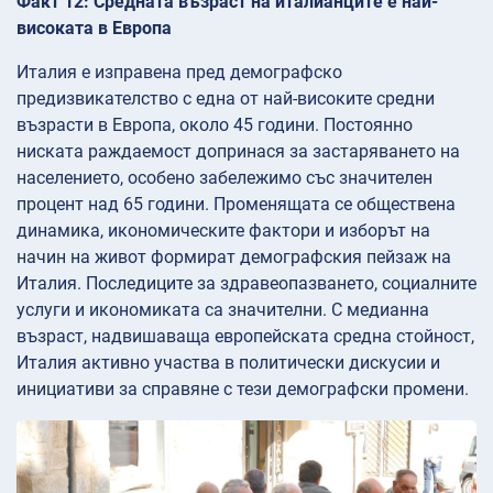
Факт 12: Средната възраст на италианците е най-
високата в Европа
Италия е изправена пред демографско
предизвикателство с една от най-високите средни
възрасти в Европа, около 45 години. Постоянно
ниската раждаемост допринася за застаряването на
населението, особено забележимо със значителен
процент над 65 години. Променящата се обществена
динамика, икономическите фактори и изборът на
начин на живот формират демографския пейзаж на
Италия. Последиците за здравеопазването, социалните
услуги и икономиката са значителни. С медианна
възраст, надвишаваща европейската средна стойност,
Италия активно участва в политически дискусии и
инициативи за справяне с тези демографски промени.