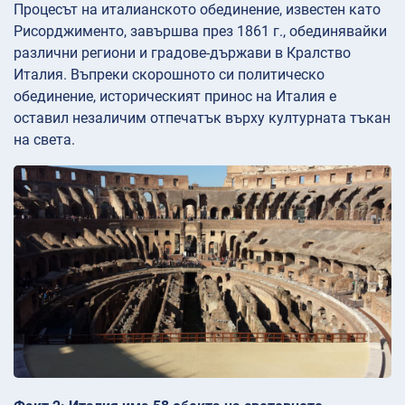
Процесът на италианското обединение, известен като
Рисорджименто, завършва през 1861 г., обединявайки
различни региони и градове-държави в Кралство
Италия. Въпреки скорошното си политическо
обединение, историческият принос на Италия е
оставил незаличим отпечатък върху културната тъкан
на света.