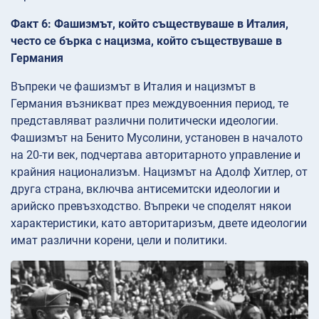
Факт 6: Фашизмът, който съществуваше в Италия,
често се бърка с нацизма, който съществуваше в
Германия
Въпреки че фашизмът в Италия и нацизмът в
Германия възникват през междувоенния период, те
представляват различни политически идеологии.
Фашизмът на Бенито Мусолини, установен в началото
на 20-ти век, подчертава авторитарното управление и
крайния национализъм. Нацизмът на Адолф Хитлер, от
друга страна, включва антисемитски идеологии и
арийско превъзходство. Въпреки че споделят някои
характеристики, като авторитаризъм, двете идеологии
имат различни корени, цели и политики.