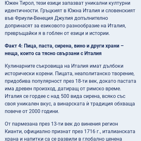
Южен Тирол, тези езици запазват уникални културни
идентичности. Гръцкият в Южна Италия и словенският
във Фриули-Венеция Джулия допълнително
допринасят за езиковото разнообразие на Италия,
превръщайки я в гоблен от езици и истории.
Факт 4: Пица, паста, сирена, вино и други храни –
неща, които са тясно свързани с Италия
Кулинарните съкровища на Италия имат дълбоки
исторически корени. Пицата, неаполитанско творение,
придобива популярност през 18-ти век, докато пастата
има древен произход, датиращ от римско време.
Италия се гордее с над 500 вида сирена, всяко със
своя уникален вкус, а винарската ѝ традиция обхваща
повече от 2000 години.
От пармезана през 13-ти век до винения регион
Кианти, официално признат през 1716 г., италианската
храна и напитки са се развили в глобално ценена