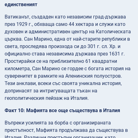
единственият
Ватиканът, създаден като независим град-държава
през 1929 г., обхваща само 44 хектара и служи като
духовен и административен център на Католическата
църква. Сан Марино, една от най-старите републики в
света, проследява произхода си до 301 г. сл. Хр. и
официално става независима държава през 1631 г.
Простирайки се на приблизително 61 квадратни
километра, Сан Марино се гордее с богата история на
суверенитет в рамките на Апенинския полуостров.
Тези анклави, всеки със своята уникална история,
допринасят за интригуващата тъкан на
геополитическия пейзаж на Италия.
Факт 10: Мафията все още съществува в Италия
Въпреки усилията за борба с организираната
престъпност, Мафията продължава да съществува в
Италия. Различни престъпни организации, като