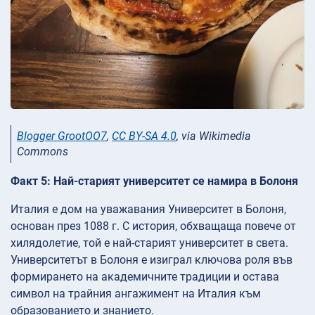
Blogger GrootOO7
,
CC BY-SA 4.0
, via Wikimedia
Commons
Факт 5: Най-старият университет се намира в Болоня
Италия е дом на уважавания Университет в Болоня,
основан през 1088 г. С история, обхващаща повече от
хилядолетие, той е най-старият университет в света.
Университетът в Болоня е изиграл ключова роля във
формирането на академичните традиции и остава
символ на трайния ангажимент на Италия към
образованието и знанието.