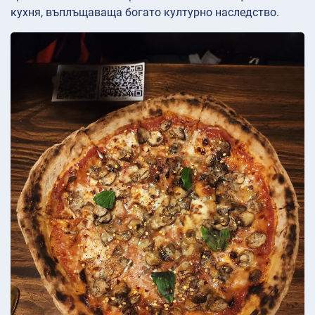
кухня, въплъщаваща богато културно наследство.