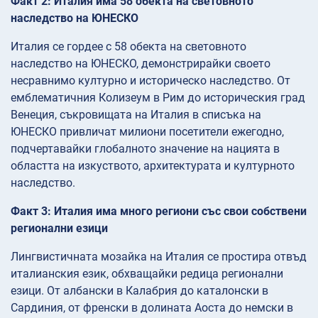
Факт 2: Италия има 58 обекта на световното
наследство на ЮНЕСКО
Италия се гордее с 58 обекта на световното
наследство на ЮНЕСКО, демонстрирайки своето
несравнимо културно и историческо наследство. От
емблематичния Колизеум в Рим до историческия град
Венеция, съкровищата на Италия в списъка на
ЮНЕСКО привличат милиони посетители ежегодно,
подчертавайки глобалното значение на нацията в
областта на изкуството, архитектурата и културното
наследство.
Факт 3: Италия има много региони със свои собствени
регионални езици
Лингвистичната мозайка на Италия се простира отвъд
италианския език, обхващайки редица регионални
езици. От албански в Калабрия до каталонски в
Сардиния, от френски в долината Аоста до немски в