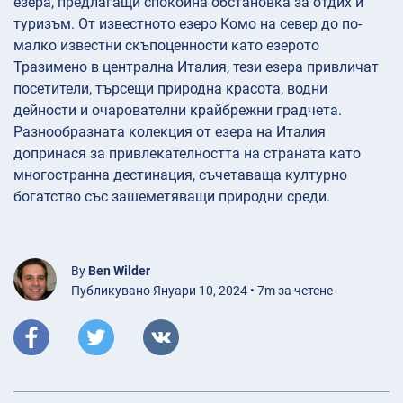
езера, предлагащи спокойна обстановка за отдих и
туризъм. От известното езеро Комо на север до по-
малко известни скъпоценности като езерото
Тразимено в централна Италия, тези езера привличат
посетители, търсещи природна красота, водни
дейности и очарователни крайбрежни градчета.
Разнообразната колекция от езера на Италия
допринася за привлекателността на страната като
многостранна дестинация, съчетаваща културно
богатство със зашеметяващи природни среди.
By
Ben Wilder
Публикувано Януари 10, 2024 • 7m за четене