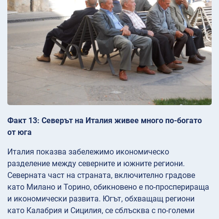
Факт 13: Северът на Италия живее много по-богато
от юга
Италия показва забележимо икономическо
разделение между северните и южните региони.
Северната част на страната, включително градове
като Милано и Торино, обикновено е по-просперираща
и икономически развита. Югът, обхващащ региони
като Калабрия и Сицилия, се сблъсква с по-големи