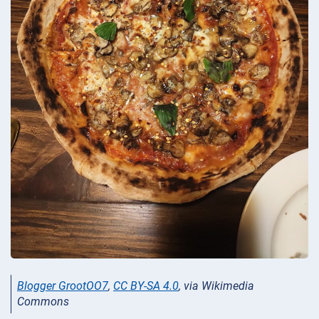
Blogger GrootOO7
,
CC BY-SA 4.0
, via Wikimedia
Commons