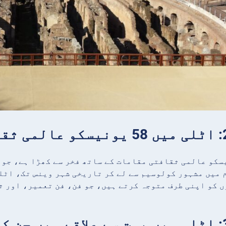
58 یونیسکو عالمی ثقافتی مقامات کے ساتھ فخر سے کھڑا ہے، 
 میں مشہور کولوسیم سے لے کر تاریخی شہر وینس تک، اٹل
ں کو اپنی طرف متوجہ کرتے ہیں، جو فن، فن تعمیر، اور 