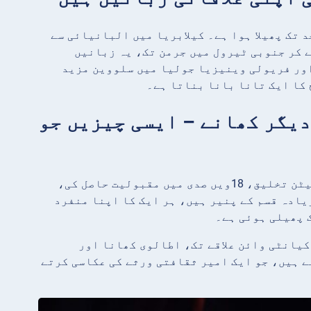
 تک پھیلا ہوا ہے۔ کیلابریا میں البانیائی سے
 کر جنوبی ٹیرول میں جرمن تک، یہ زبانیں
ور فریولی وینیزیا جولیا میں سلووین مزید
 کا ایک تانا بانا بناتا ہے۔
ور دیگر کھانے – ایسی چیزیں جو
اٹلی کے کھانے کے خزانے کی گہری تاریخی جڑیں ہیں۔ پیزا، ایک نیپلیٹن تخلیق، 18ویں صدی میں مقبولیت حاصل کی،
ا کی قدیم اصلیں رومن دور تک جاتی ہیں۔ اٹلی میں 500 سے زیادہ قسم کے پنیر ہیں، ہر ایک کا اپنا منفرد
ری طور پر تسلیم شدہ کیانٹی وائن علاقے تک، اطالوی کھانا اور
ے ہیں، جو ایک امیر ثقافتی ورثے کی عکاسی کرتے