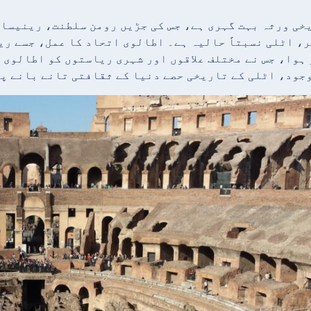
خی ورثہ بہت گہری ہے، جس کی جڑیں رومن سلطنت، رینیسان
ہوا، جس نے مختلف علاقوں اور شہری ریاستوں کو اطالوی 
جود، اٹلی کے تاریخی حصے دنیا کے ثقافتی تانے بانے پر 