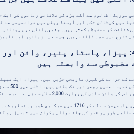
ی موزیک اطالوی سے آگے بڑھ کر علاقائی زبانوں کی ایک حد
یا میں کیٹالن تک، اور آوستا ویلی میں فرانسیسی سے لے
 شناخت کو محفوظ رکھتی ہیں۔ جنوبی اٹلی میں یونانی ا
ی تنوع میں حصہ ڈالتے ہیں، جس سے یہ زبانوں اور تاریخ
حقیقت 4: پیزا، پاستا، پنیر، وائن ا
 مضبوطی سے وابستہ ہیں
جبکہ پاست
سازی کی روایت 2,000 سال سے زیادہ عرصے تک پھیلی ہوئی ہے۔
13ویں صدی میں پارمیسن سے لے کر 1716 میں سرکا
عالمی طور پر قدر کی جانے والی پکوان میں تبدیل ہو گئ