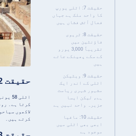
حقیقت 7: اٹلی یورپ
کا واحد ملک ہے جہاں
فعال آتش فشاں ہیں
حقیقت 8: ٹریوی
فاؤنٹین میں
تقریباً 3,000 یورو
کے سکے پھینکے جاتے
ہیں
حقیقت 9: ویٹیکن
حقیقت 2: اٹلی میں 58 یونیسکو عالمی ثقافتی مقامات ہیں
اٹلی کے اندر ایک
مشہور شہری ریاست
اٹلی 
ہے، لیکن ایسا
کرتا ہے۔ روم
جزیرہ واحد نہیں ہے
لاکھوں سیاحو
حقیقت 10: مافیا
کرتے ہیں۔
ابھی بھی اٹلی میں
موجود ہے
حقیقت 3: اٹلی میں بہت سے علاقے ہیں جن کی اپنی علاقائی زبانیں ہیں