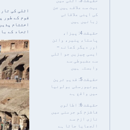
حقیقت 3: اٹلی میں
بہت سے علاقے ہیں جن
اٹلی کی تاری
کی اپنی علاقائی
زبانیں ہیں
اختتام پذیر 
اتحاد کے باو
حقیقت 4: پیزا،
پاستا، پنیر، وائن
اور دیگر کھانے –
ایسی چیزیں جو اٹلی
سے مضبوطی سے
وابستہ ہیں
حقیقت 5: قدیم ترین
یونیورسٹی بولونیا
میں واقع ہے
حقیقت 6: اطالوی
فاشزم کو جرمنی میں
نازی ازم سے
الجھایا جاتا ہے