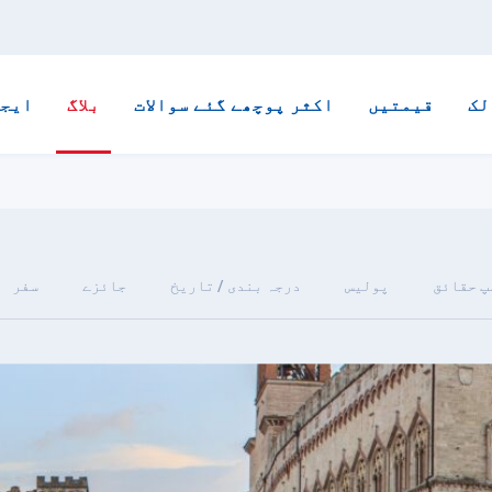
لک
قیمتیں
اکثر پوچھے گئے سوالات
بلاگ
ایجن
پ حقائق
پولیس
درجہ بندی / تاریخ
جائزے
سفر