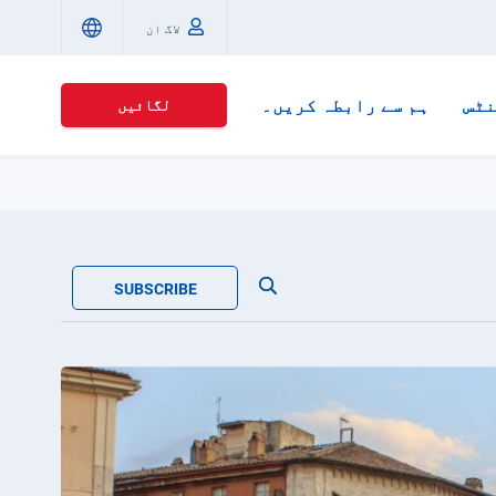
لاگ ان
ٹس
ہم سے رابطہ کریں۔
لگائیں
SUBSCRIBE