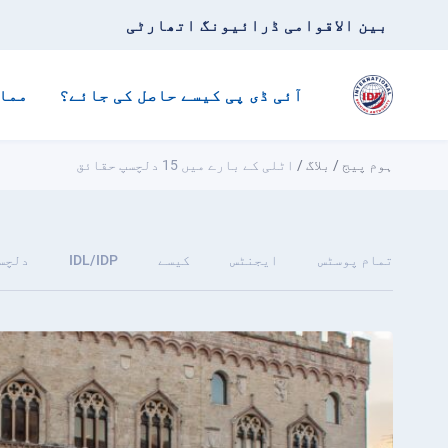
بین الاقوامی ڈرائیونگ اتھارٹی
آئی ڈی پی کیسے حاصل کی جائے؟
مما
ہوم پیج
/
بلاگ
/
اٹلی کے بارے میں 15 دلچسپ حقائق
تمام پوسٹس
ایجنٹس
کیسے
IDL/IDP
دلچس