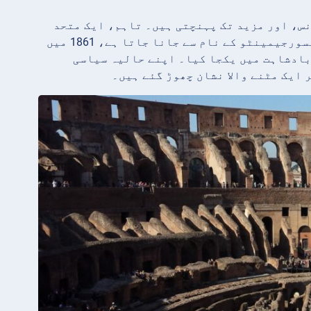
س، اور مزید تک پہنچتی ہیں۔ تاہم، ایک متحد
قوم کے طور پر، اٹلی نسبتاً حالیہ ہے۔ اطالوی اتحاد کا عمل، جسے ریسورجیمینٹو کے نام سے جانا جاتا ہے، 1861 میں
بادشاہت میں یکجا کیا۔ اپنے حالیہ سیاسی
ایک مٹنے والا نشان چھوڑ گئے ہیں۔