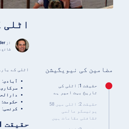
اٹلی کے با
از
der
شائع شدہ جنوری 0
مضامین کی نیویگیشن
اٹلی کے بارے
آبادی
: اٹلی
حقیقت 1: اٹلی کی
سرکاری 
تاریخ بہت امیر ہے
دارالحک
حکومت:
ا
حقیقت 2: اٹلی میں 58
کرنسی
: 
یونیسکو عالمی
ثقافتی مقامات ہیں
حقیقت 1: اٹلی کی تاریخ بہت امیر ہے