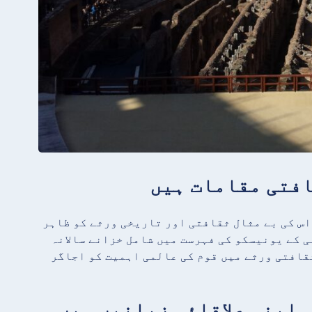
جو اس کی بے مثال ثقافتی اور تاریخی ورثے کو ظاہر
ی کے یونیسکو کی فہرست میں شامل خزانے سالانہ
ثقافتی ورثے میں قوم کی عالمی اہمیت کو اجاگر