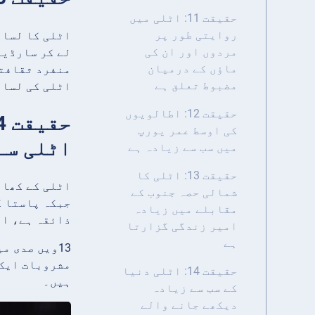
حقیقت 11: اٹلی میں
روایتی طور پر
اٹلی کا لسان
مردوں اور ان کی
لے کر سارڈین
ماؤں کے درمیان
منفرد ثقافتی
مضبوط تعلق ہے
اٹلی کی لسان
حقیقت 12: اطالویوں
کی اوسط عمر یورپ
اٹلی سے
میں سب سے زیادہ ہے
حقیقت 13: اٹلی کا
شمالی حصہ جنوب کے
مقابلے میں زیادہ
ذائقہ ہے، اور اس کی وائن 
امیر زندگی گزارتا
ہے
مشروبات ایک 
حقیقت 14: اٹلی دنیا
ہیں۔
کے سب سے زیادہ
دیکھے جانے والے