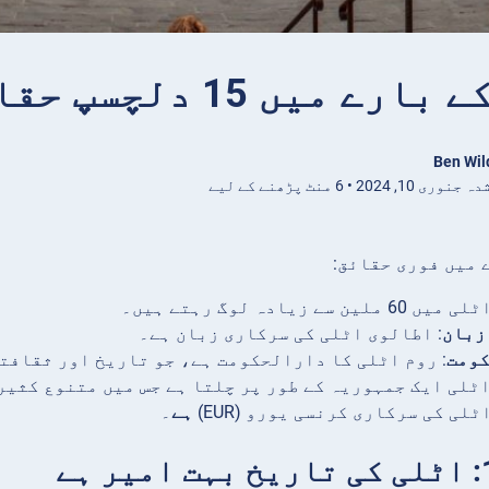
رے میں 15 دلچسپ حقائق
Ben Wil
1, 2024 • 6 منٹ پڑھنے کے لیے
 میں فوری حقائق:
 میں 60 ملین سے زیادہ لوگ رہتے ہیں۔
زبان
: اطالوی اٹلی کی سرکاری زبان ہے۔
ومت
: روم اٹلی کا دارالحکومت ہے، جو تاریخ اور ثقافت
ٹلی ایک جمہوریہ کے طور پر چلتا ہے جس میں متنوع کثیر
اٹلی کی سرکاری کرنسی یورو (EUR)
ہے
۔