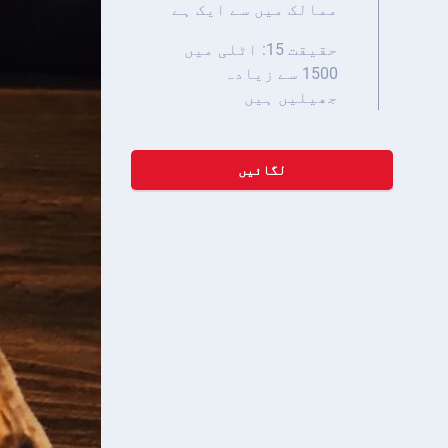
ممالک میں سے ایک ہے
حقیقت 15: اٹلی میں
1500 سے زیادہ
جھیلیں ہیں
لگائیں