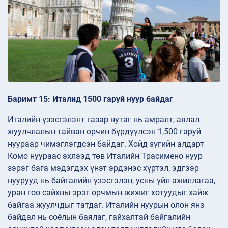
Баримт 15: Италид 1500 гаруй нуур байдаг
Италийн үзэсгэлэнт газар нутаг нь амралт, аялал
жуулчлалын тайван орчин бүрдүүлсэн 1,500 гаруй
нуураар чимэглэгдсэн байдаг. Хойд зүгийн алдарт
Комо нуураас эхлээд төв Италийн Трасимено нуур
зэрэг бага мэдэгдэх үнэт эрдэнэс хүртэл, эдгээр
нуурууд нь байгалийн үзэсгэлэн, усны үйл ажиллагаа,
уран гоо сайхны эрэг орчмын жижиг хотуудыг хайж
байгаа жуулчдыг татдаг. Италийн нуурын олон янз
байдал нь соёлын баялаг, гайхалтай байгалийн