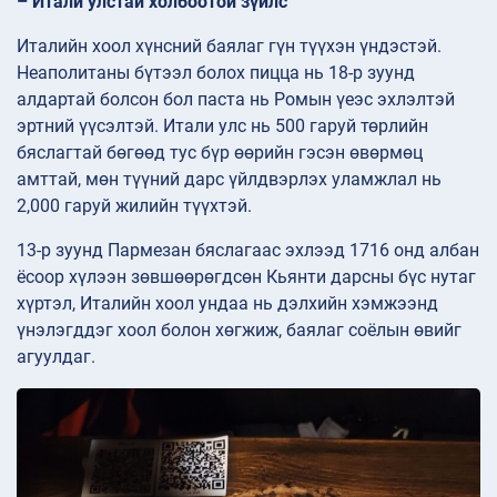
– Итали улстай холбоотой зүйлс
Италийн хоол хүнсний баялаг гүн түүхэн үндэстэй.
Неаполитаны бүтээл болох пицца нь 18-р зуунд
алдартай болсон бол паста нь Ромын үеэс эхлэлтэй
эртний үүсэлтэй. Итали улс нь 500 гаруй төрлийн
бяслагтай бөгөөд тус бүр өөрийн гэсэн өвөрмөц
амттай, мөн түүний дарс үйлдвэрлэх уламжлал нь
2,000 гаруй жилийн түүхтэй.
13-р зуунд Пармезан бяслагаас эхлээд 1716 онд албан
ёсоор хүлээн зөвшөөрөгдсөн Кьянти дарсны бүс нутаг
хүртэл, Италийн хоол ундаа нь дэлхийн хэмжээнд
үнэлэгддэг хоол болон хөгжиж, баялаг соёлын өвийг
агуулдаг.