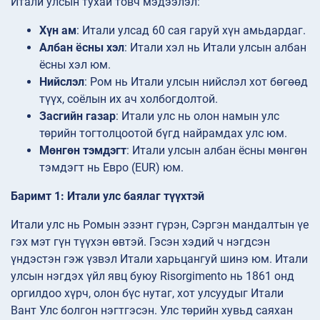
Итали улсын тухай товч мэдээлэл:
Хүн ам
: Итали улсад 60 сая гаруй хүн амьдардаг.
Албан ёсны хэл
: Итали хэл нь Итали улсын албан
ёсны хэл юм.
Нийслэл
: Ром нь Итали улсын нийслэл хот бөгөөд
түүх, соёлын их ач холбогдолтой.
Засгийн газар
: Итали улс нь олон намын улс
төрийн тогтолцоотой бүгд найрамдах улс юм.
Мөнгөн тэмдэгт
: Итали улсын албан ёсны мөнгөн
тэмдэгт нь Евро (EUR) юм.
Баримт 1: Итали улс баялаг түүхтэй
Итали улс нь Ромын эзэнт гүрэн, Сэргэн мандалтын үе
гэх мэт гүн түүхэн өвтэй. Гэсэн хэдий ч нэгдсэн
үндэстэн гэж үзвэл Итали харьцангуй шинэ юм. Итали
улсын нэгдэх үйл явц буюу Risorgimento нь 1861 онд
оргилдоо хүрч, олон бүс нутаг, хот улсуудыг Итали
Вант Улс болгон нэгтгэсэн. Улс төрийн хувьд саяхан