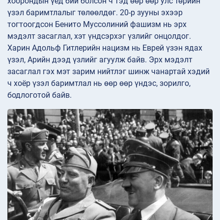
хоорондын үед бий болсон ч тэд өөр өөр улс төрийн
үзэл баримтлалыг төлөөлдөг. 20-р зууны эхээр
тогтоогдсон Бенито Муссолиний фашизм нь эрх
мэдэлт засаглал, хэт үндсэрхэг үзлийг онцолдог.
Харин Адольф Гитлерийн нацизм нь Еврей үзэн ядах
үзэл, Арийн дээд үзлийг агуулж байв. Эрх мэдэлт
засаглал гэх мэт зарим нийтлэг шинж чанартай хэдий
ч хоёр үзэл баримтлал нь өөр өөр үндэс, зорилго,
бодлоготой байв.