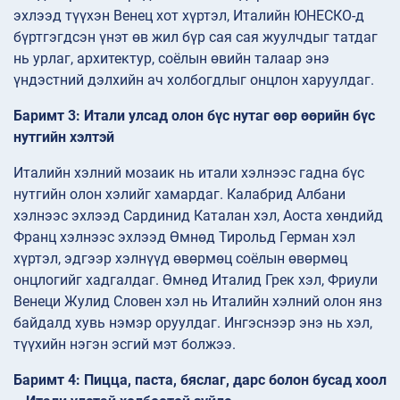
эхлээд түүхэн Венец хот хүртэл, Италийн ЮНЕСКО-д
бүртгэгдсэн үнэт өв жил бүр сая сая жуулчдыг татдаг
нь урлаг, архитектур, соёлын өвийн талаар энэ
үндэстний дэлхийн ач холбогдлыг онцлон харуулдаг.
Баримт 3: Итали улсад олон бүс нутаг өөр өөрийн бүс
нутгийн хэлтэй
Италийн хэлний мозаик нь итали хэлнээс гадна бүс
нутгийн олон хэлийг хамардаг. Калабрид Албани
хэлнээс эхлээд Сардинид Каталан хэл, Аоста хөндийд
Франц хэлнээс эхлээд Өмнөд Тирольд Герман хэл
хүртэл, эдгээр хэлнүүд өвөрмөц соёлын өвөрмөц
онцлогийг хадгалдаг. Өмнөд Италид Грек хэл, Фриули
Венеци Жулид Словен хэл нь Италийн хэлний олон янз
байдалд хувь нэмэр оруулдаг. Ингэснээр энэ нь хэл,
түүхийн нэгэн эсгий мэт болжээ.
Баримт 4: Пицца, паста, бяслаг, дарс болон бусад хоол