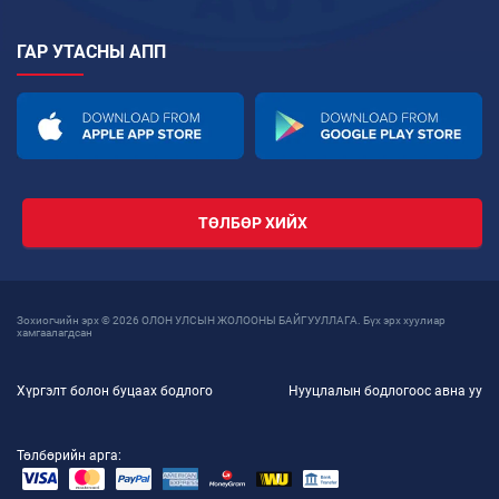
ГАР УТАСНЫ АПП
ТӨЛБӨР ХИЙХ
Зохиогчийн эрх © 2026 ОЛОН УЛСЫН ЖОЛООНЫ БАЙГУУЛЛАГА. Бүх эрх хуулиар
хамгаалагдсан
Хүргэлт болон буцаах бодлого
Нууцлалын бодлогоос авна уу
Төлбөрийн арга: