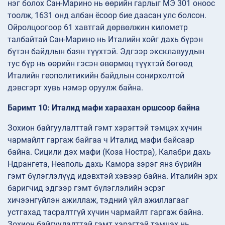
нэг болох Сан-Марино нь өөрийн гарлыг МЭ 301 оноос
тоолж, 1631 онд албан ёсоор бие даасан улс болсон.
Ойролцоогоор 61 хавтгай дөрвөлжин километр
талбайтай Сан-Марино нь Италийн хойг дахь бүрэн
бүтэн байдлын баян түүхтэй. Эдгээр эксклавуудын
тус бүр нь өөрийн гэсэн өвөрмөц түүхтэй бөгөөд
Италийн геополитикийн байдлын сонирхолтой
дэвсгэрт хувь нэмэр оруулж байна.
Баримт 10: Италид мафи хараахан оршсоор байна
Зохион байгуулалттай гэмт хэрэгтэй тэмцэх хүчин
чармайлт гаргаж байгаа ч Италид мафи байсаар
байна. Сицили дэх мафи (Коза Ностра), Калабри дахь
Ндрангета, Неаполь дахь Камора зэрэг янз бүрийн
гэмт бүлэглэлүүд идэвхтэй хэвээр байна. Италийн эрх
баригчид эдгээр гэмт бүлэглэлийн эсрэг
хичээнгүйлэн ажиллаж, тэдний үйл ажиллагааг
устгахад тасралтгүй хүчин чармайлт гаргаж байна.
Зохион байгуулалттай гэмт хэрэгтэй тэмцэх нь