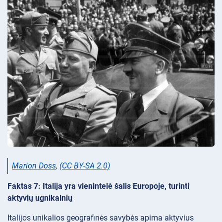
Marion Doss
,
(CC BY-SA 2.0)
Faktas 7: Italija yra vienintelė šalis Europoje, turinti
aktyvių ugnikalnių
Italijos unikalios geografinės savybės apima aktyvius