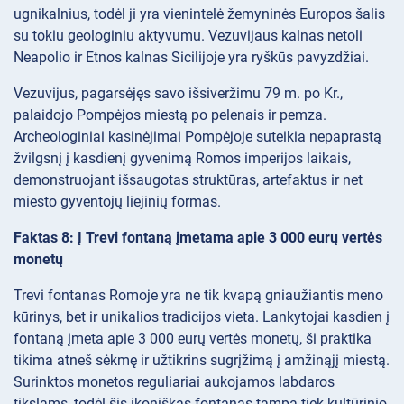
ugnikalnius, todėl ji yra vienintelė žemyninės Europos šalis
su tokiu geologiniu aktyvumu. Vezuvijaus kalnas netoli
Neapolio ir Etnos kalnas Sicilijoje yra ryškūs pavyzdžiai.
Vezuvijus, pagarsėjęs savo išsiveržimu 79 m. po Kr.,
palaidojo Pompėjos miestą po pelenais ir pemza.
Archeologiniai kasinėjimai Pompėjoje suteikia nepaprastą
žvilgsnį į kasdienį gyvenimą Romos imperijos laikais,
demonstruojant išsaugotas struktūras, artefaktus ir net
miesto gyventojų liejinių formas.
Faktas 8: Į Trevi fontaną įmetama apie 3 000 eurų vertės
monetų
Trevi fontanas Romoje yra ne tik kvapą gniaužiantis meno
kūrinys, bet ir unikalios tradicijos vieta. Lankytojai kasdien į
fontaną įmeta apie 3 000 eurų vertės monetų, ši praktika
tikima atneš sėkmę ir užtikrins sugrįžimą į amžinąjį miestą.
Surinktos monetos reguliariai aukojamos labdaros
tikslams, todėl šis ikoniškas fontanas tampa tiek kultūrinio