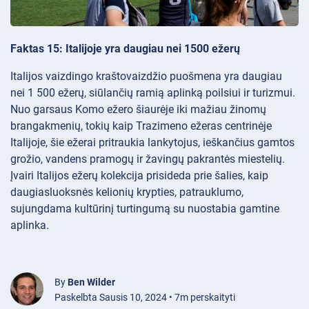
Faktas 15: Italijoje yra daugiau nei 1500 ežerų
Italijos vaizdingo kraštovaizdžio puošmena yra daugiau
nei 1 500 ežerų, siūlančių ramią aplinką poilsiui ir turizmui.
Nuo garsaus Komo ežero šiaurėje iki mažiau žinomų
brangakmenių, tokių kaip Trazimeno ežeras centrinėje
Italijoje, šie ežerai pritraukia lankytojus, ieškančius gamtos
grožio, vandens pramogų ir žavingų pakrantės miestelių.
Įvairi Italijos ežerų kolekcija prisideda prie šalies, kaip
daugiasluoksnės kelionių krypties, patrauklumo,
sujungdama kultūrinį turtingumą su nuostabia gamtine
aplinka.
By
Ben Wilder
Paskelbta Sausis 10, 2024 • 7m perskaityti