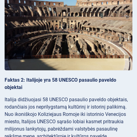
Faktas 2: Italijoje yra 58 UNESCO pasaulio paveldo
objektai
Italija didžiuojasi 58 UNESCO pasaulio paveldo objektais,
rodančiais jos neprilygstamą kultūrinį ir istorinį palikimą.
Nuo ikoniškojo Koliziejaus Romoje iki istorinio Venecijos
miesto, Italijos UNESCO sąrašo lobiai kasmet pritraukia
milijonus lankytojų, pabrėždami valstybės pasaulinę
reikšmę mene, architektūroje ir kultūros pavelde.