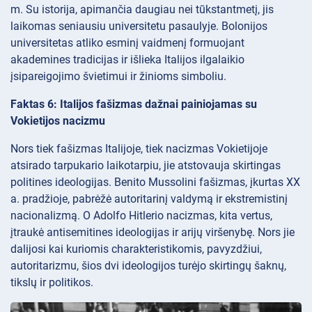
m. Su istorija, apimančia daugiau nei tūkstantmetį, jis
laikomas seniausiu universitetu pasaulyje. Bolonijos
universitetas atliko esminį vaidmenį formuojant
akademines tradicijas ir išlieka Italijos ilgalaikio
įsipareigojimo švietimui ir žinioms simboliu.
Faktas 6: Italijos fašizmas dažnai painiojamas su
Vokietijos nacizmu
Nors tiek fašizmas Italijoje, tiek nacizmas Vokietijoje
atsirado tarpukario laikotarpiu, jie atstovauja skirtingas
politines ideologijas. Benito Mussolini fašizmas, įkurtas XX
a. pradžioje, pabrėžė autoritarinį valdymą ir ekstremistinį
nacionalizmą. O Adolfo Hitlerio nacizmas, kita vertus,
įtraukė antisemitines ideologijas ir arijų viršenybę. Nors jie
dalijosi kai kuriomis charakteristikomis, pavyzdžiui,
autoritarizmu, šios dvi ideologijos turėjo skirtingų šaknų,
tikslų ir politikos.