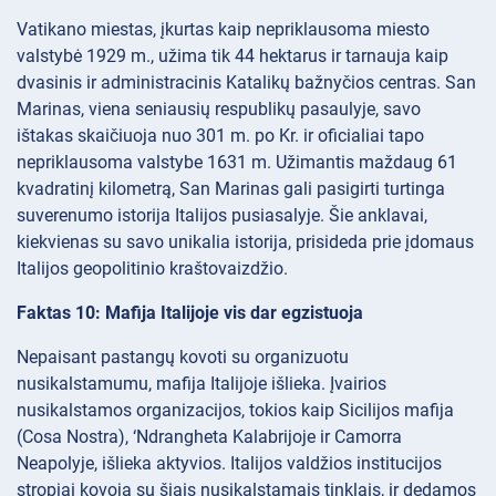
Vatikano miestas, įkurtas kaip nepriklausoma miesto
valstybė 1929 m., užima tik 44 hektarus ir tarnauja kaip
dvasinis ir administracinis Katalikų bažnyčios centras. San
Marinas, viena seniausių respublikų pasaulyje, savo
ištakas skaičiuoja nuo 301 m. po Kr. ir oficialiai tapo
nepriklausoma valstybe 1631 m. Užimantis maždaug 61
kvadratinį kilometrą, San Marinas gali pasigirti turtinga
suverenumo istorija Italijos pusiasalyje. Šie anklavai,
kiekvienas su savo unikalia istorija, prisideda prie įdomaus
Italijos geopolitinio kraštovaizdžio.
Faktas 10: Mafija Italijoje vis dar egzistuoja
Nepaisant pastangų kovoti su organizuotu
nusikalstamumu, mafija Italijoje išlieka. Įvairios
nusikalstamos organizacijos, tokios kaip Sicilijos mafija
(Cosa Nostra), ‘Ndrangheta Kalabrijoje ir Camorra
Neapolyje, išlieka aktyvios. Italijos valdžios institucijos
stropiai kovoja su šiais nusikalstamais tinklais, ir dedamos