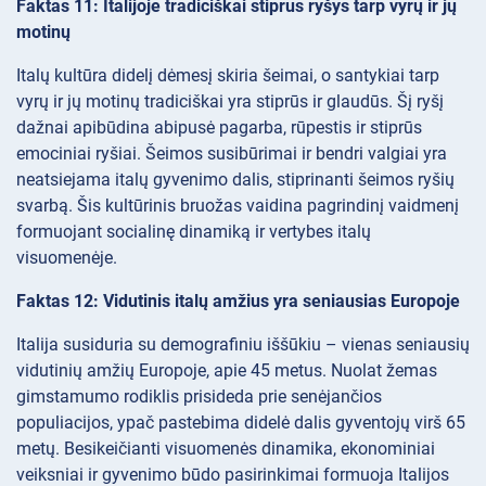
Faktas 11: Italijoje tradiciškai stiprus ryšys tarp vyrų ir jų
motinų
Italų kultūra didelį dėmesį skiria šeimai, o santykiai tarp
vyrų ir jų motinų tradiciškai yra stiprūs ir glaudūs. Šį ryšį
dažnai apibūdina abipusė pagarba, rūpestis ir stiprūs
emociniai ryšiai. Šeimos susibūrimai ir bendri valgiai yra
neatsiejama italų gyvenimo dalis, stiprinanti šeimos ryšių
svarbą. Šis kultūrinis bruožas vaidina pagrindinį vaidmenį
formuojant socialinę dinamiką ir vertybes italų
visuomenėje.
Faktas 12: Vidutinis italų amžius yra seniausias Europoje
Italija susiduria su demografiniu iššūkiu – vienas seniausių
vidutinių amžių Europoje, apie 45 metus. Nuolat žemas
gimstamumo rodiklis prisideda prie senėjančios
populiacijos, ypač pastebima didelė dalis gyventojų virš 65
metų. Besikeičianti visuomenės dinamika, ekonominiai
veiksniai ir gyvenimo būdo pasirinkimai formuoja Italijos