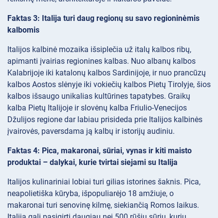
Faktas 3: Italija turi daug regionų su savo regioninėmis
kalbomis
Italijos kalbinė mozaika išsiplečia už italų kalbos ribų,
apimanti įvairias regionines kalbas. Nuo albanų kalbos
Kalabrijoje iki katalonų kalbos Sardinijoje, ir nuo prancūzų
kalbos Aostos slėnyje iki vokiečių kalbos Pietų Tirolyje, šios
kalbos išsaugo unikalias kultūrines tapatybes. Graikų
kalba Pietų Italijoje ir slovėnų kalba Friulio-Venecijos
Džulijos regione dar labiau prisideda prie Italijos kalbinės
įvairovės, paversdama ją kalbų ir istorijų audiniu.
Faktas 4: Pica, makaronai, sūriai, vynas ir kiti maisto
produktai – dalykai, kurie tvirtai siejami su Italija
Italijos kulinariniai lobiai turi gilias istorines šaknis. Pica,
neapolietiška kūryba, išpopuliarėjo 18 amžiuje, o
makaronai turi senovinę kilmę, siekiančią Romos laikus.
Italija gali pasigirti daugiau nei 500 rūšių sūrių, kurių