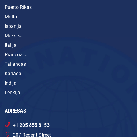
Puerto Rikas
Malta
Ispanija
Meksika
Italija
Prancūzija
Tailandas
Kanada
Indija
Lenkija
ADRESAS
+1 205 855 3153
207 Regent Street