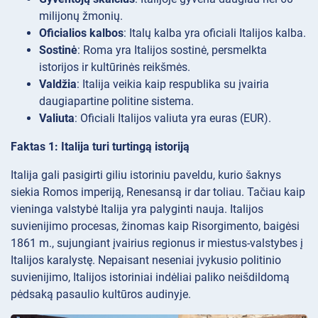
milijonų žmonių.
Oficialios kalbos
: Italų kalba yra oficiali Italijos kalba.
Sostinė
: Roma yra Italijos sostinė, persmelkta
istorijos ir kultūrinės reikšmės.
Valdžia
: Italija veikia kaip respublika su įvairia
daugiapartine politine sistema.
Valiuta
: Oficiali Italijos valiuta yra euras (EUR).
Faktas 1: Italija turi turtingą istoriją
Italija gali pasigirti giliu istoriniu paveldu, kurio šaknys
siekia Romos imperiją, Renesansą ir dar toliau. Tačiau kaip
vieninga valstybė Italija yra palyginti nauja. Italijos
suvienijimo procesas, žinomas kaip Risorgimento, baigėsi
1861 m., sujungiant įvairius regionus ir miestus-valstybes į
Italijos karalystę. Nepaisant neseniai įvykusio politinio
suvienijimo, Italijos istoriniai indėliai paliko neišdildomą
pėdsaką pasaulio kultūros audinyje.