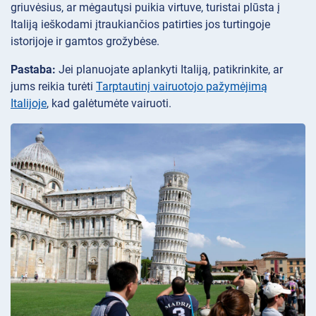
griuvėsius, ar mėgautųsi puikia virtuve, turistai plūsta į
Italiją ieškodami įtraukiančios patirties jos turtingoje
istorijoje ir gamtos grožybėse.
Pastaba:
Jei planuojate aplankyti Italiją, patikrinkite, ar
jums reikia turėti
Tarptautinį vairuotojo pažymėjimą
Italijoje
, kad galėtumėte vairuoti.