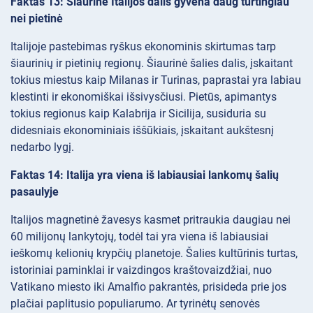
Faktas 13: Šiaurinė Italijos dalis gyvena daug turtingiau
nei pietinė
Italijoje pastebimas ryškus ekonominis skirtumas tarp
šiaurinių ir pietinių regionų. Šiaurinė šalies dalis, įskaitant
tokius miestus kaip Milanas ir Turinas, paprastai yra labiau
klestinti ir ekonomiškai išsivysčiusi. Pietūs, apimantys
tokius regionus kaip Kalabrija ir Sicilija, susiduria su
didesniais ekonominiais iššūkiais, įskaitant aukštesnį
nedarbo lygį.
Faktas 14: Italija yra viena iš labiausiai lankomų šalių
pasaulyje
Italijos magnetinė žavesys kasmet pritraukia daugiau nei
60 milijonų lankytojų, todėl tai yra viena iš labiausiai
ieškomų kelionių krypčių planetoje. Šalies kultūrinis turtas,
istoriniai paminklai ir vaizdingos kraštovaizdžiai, nuo
Vatikano miesto iki Amalfio pakrantės, prisideda prie jos
plačiai paplitusio populiarumo. Ar tyrinėtų senovės