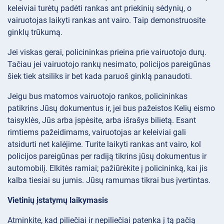
keleiviai turėtų padėti rankas ant priekinių sėdynių, o
vairuotojas laikyti rankas ant vairo. Taip demonstruosite
ginklų trūkumą.
Jei viskas gerai, policininkas prieina prie vairuotojo durų.
Tačiau jei vairuotojo rankų nesimato, policijos pareigūnas
šiek tiek atsiliks ir bet kada paruoš ginklą panaudoti.
Jeigu bus matomos vairuotojo rankos, policininkas
patikrins Jūsų dokumentus ir, jei bus pažeistos Kelių eismo
taisyklės, Jūs arba įspėsite, arba išrašys bilietą. Esant
rimtiems pažeidimams, vairuotojas ar keleiviai gali
atsidurti net kalėjime. Turite laikyti rankas ant vairo, kol
policijos pareigūnas per radiją tikrins jūsų dokumentus ir
automobilį. Elkitės ramiai; pažiūrėkite į policininką, kai jis
kalba tiesiai su jumis. Jūsų ramumas tikrai bus įvertintas.
Vietinių įstatymų laikymasis
Atminkite, kad piliečiai ir nepiliečiai patenka į tą pačią