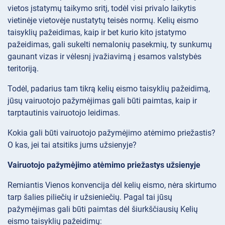
vietos įstatymų taikymo sritį, todėl visi privalo laikytis
vietinėje vietovėje nustatytų teisės normų. Kelių eismo
taisyklių pažeidimas, kaip ir bet kurio kito įstatymo
pažeidimas, gali sukelti nemalonių pasekmių, ty sunkumų
gaunant vizas ir vėlesnį įvažiavimą į esamos valstybės
teritoriją.
Todėl, padarius tam tikrą kelių eismo taisyklių pažeidimą,
jūsų vairuotojo pažymėjimas gali būti paimtas, kaip ir
tarptautinis vairuotojo leidimas.
Kokia gali būti vairuotojo pažymėjimo atėmimo priežastis?
O kas, jei tai atsitiks jums užsienyje?
Vairuotojo pažymėjimo atėmimo priežastys užsienyje
Remiantis Vienos konvencija dėl kelių eismo, nėra skirtumo
tarp šalies piliečių ir užsieniečių. Pagal tai jūsų
pažymėjimas gali būti paimtas dėl šiurkščiausių Kelių
eismo taisyklių pažeidimų: