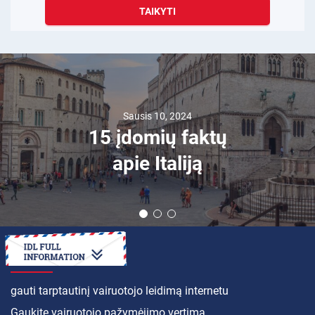
TAIKYTI
Sausis 10, 2024
15 įdomių faktų
apie Italiją
KAIP
gauti tarptautinį vairuotojo leidimą internetu
Gaukite vairuotojo pažymėjimo vertimą