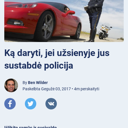
Ką daryti, jei užsienyje jus
sustabdė policija
By
Ben Wilder
Paskelbta Gegužė 03, 2017 • 4m perskaityti
Išlikite ramūs ir susivaldę