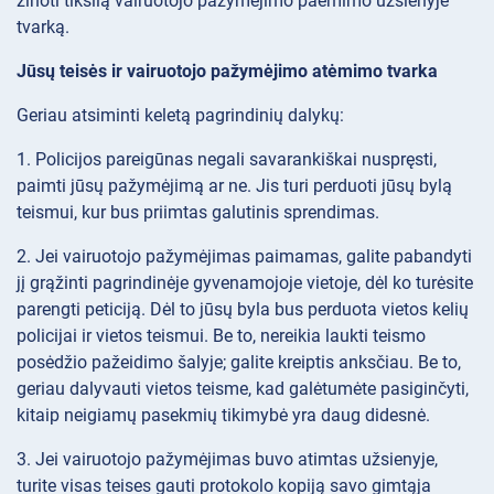
žinoti tikslią vairuotojo pažymėjimo paėmimo užsienyje
tvarką.
Jūsų teisės ir vairuotojo pažymėjimo atėmimo tvarka
Geriau atsiminti keletą pagrindinių dalykų:
1. Policijos pareigūnas negali savarankiškai nuspręsti,
paimti jūsų pažymėjimą ar ne. Jis turi perduoti jūsų bylą
teismui, kur bus priimtas galutinis sprendimas.
2. Jei vairuotojo pažymėjimas paimamas, galite pabandyti
jį grąžinti pagrindinėje gyvenamojoje vietoje, dėl ko turėsite
parengti peticiją. Dėl to jūsų byla bus perduota vietos kelių
policijai ir vietos teismui. Be to, nereikia laukti teismo
posėdžio pažeidimo šalyje; galite kreiptis anksčiau. Be to,
geriau dalyvauti vietos teisme, kad galėtumėte pasiginčyti,
kitaip neigiamų pasekmių tikimybė yra daug didesnė.
3. Jei vairuotojo pažymėjimas buvo atimtas užsienyje,
turite visas teises gauti protokolo kopiją savo gimtąja