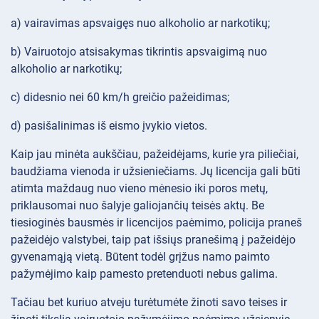
a) vairavimas apsvaigęs nuo alkoholio ar narkotikų;
b) Vairuotojo atsisakymas tikrintis apsvaigimą nuo
alkoholio ar narkotikų;
c) didesnio nei 60 km/h greičio pažeidimas;
d) pasišalinimas iš eismo įvykio vietos.
Kaip jau minėta aukščiau, pažeidėjams, kurie yra piliečiai,
baudžiama vienoda ir užsieniečiams. Jų licencija gali būti
atimta maždaug nuo vieno mėnesio iki poros metų,
priklausomai nuo šalyje galiojančių teisės aktų. Be
tiesioginės bausmės ir licencijos paėmimo, policija praneš
pažeidėjo valstybei, taip pat išsiųs pranešimą į pažeidėjo
gyvenamąją vietą. Būtent todėl grįžus namo paimto
pažymėjimo kaip pamesto pretenduoti nebus galima.
Tačiau bet kuriuo atveju turėtumėte žinoti savo teises ir