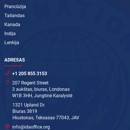
Prancūzija
Tailandas
Kanada
Indija
Lenkija
ADRESAS
+1 205 855 3153
207 Regent Street
3 aukštas, biuras, Londonas
W1B 3HH, Jungtinė Karalystė
1321 Upland Dr.
Biuras 3819
Hiustonas, Teksasas 77043, JAV
info@idaoffice.org