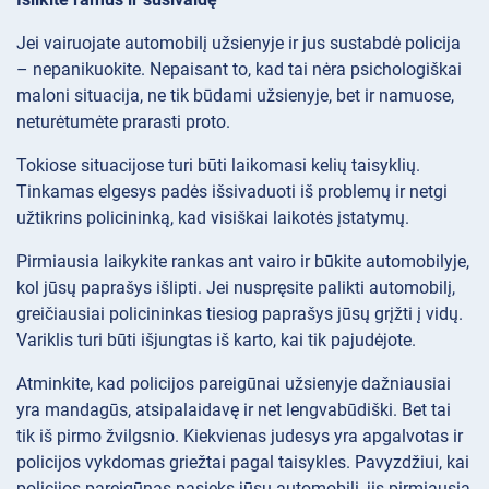
Jei vairuojate automobilį užsienyje ir jus sustabdė policija
– nepanikuokite. Nepaisant to, kad tai nėra psichologiškai
maloni situacija, ne tik būdami užsienyje, bet ir namuose,
neturėtumėte prarasti proto.
Tokiose situacijose turi būti laikomasi kelių taisyklių.
Tinkamas elgesys padės išsivaduoti iš problemų ir netgi
užtikrins policininką, kad visiškai laikotės įstatymų.
Pirmiausia laikykite rankas ant vairo ir būkite automobilyje,
kol jūsų paprašys išlipti. Jei nuspręsite palikti automobilį,
greičiausiai policininkas tiesiog paprašys jūsų grįžti į vidų.
Variklis turi būti išjungtas iš karto, kai tik pajudėjote.
Atminkite, kad policijos pareigūnai užsienyje dažniausiai
yra mandagūs, atsipalaidavę ir net lengvabūdiški. Bet tai
tik iš pirmo žvilgsnio. Kiekvienas judesys yra apgalvotas ir
policijos vykdomas griežtai pagal taisykles. Pavyzdžiui, kai
policijos pareigūnas pasieks jūsų automobilį, jis pirmiausia