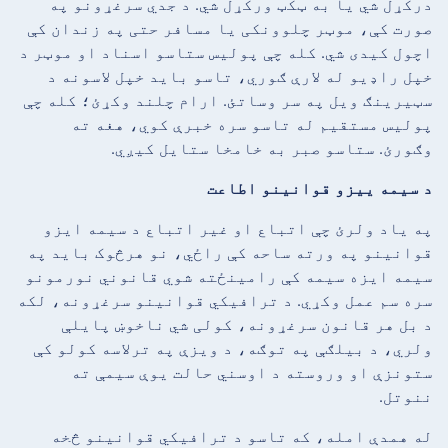
درکړل شي یا به ټکټ ورکړل شي. د جدي سرغړونو په
صورت کې، موټر چلوونکی یا مسافر حتی په زندان کې
اچول کیدی شي. کله چې پولیس ستاسو اسناد او موټر د
خپل راډیو له لارې ګوري، تاسو باید خپل لاسونه د
سټیرینګ ویل په سر وساتئ. ارام چلند وکړئ؛ کله چې
پولیس مستقیم له تاسو سره خبرې کوي، هغه ته
وګورئ. ستاسو صبر به خامخا ستایل کیږي.
د سیمه ییزو قوانینو اطاعت
په یاد ولرئ چې اتباع او غیر اتباع د سیمه ایزو
قوانینو په ورته ساحه کې راځي، نو هرڅوک باید په
سیمه ایزه سیمه کې رامینځته شوي قانوني نورمونو
سره سم عمل وکړي. د ترافیکي قوانینو سرغړونه، لکه
د بل هر قانون سرغړونه، کولی شي ناخوښ پایلې
ولري، د بیلګې په توګه، د ویزې په ترلاسه کولو کې
ستونزې او وروسته د اوسني حالت یوې سیمې ته
ننوتل.
له همدې امله، که تاسو د ترافیکي قوانینو څخه