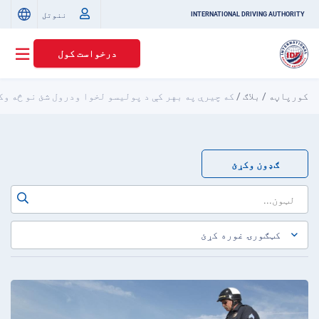
ننوتل
INTERNATIONAL DRIVING AUTHORITY
درخواست کول
کورپاڼه
/
بلاګ
/
که چیرې په بهر کې د پولیسو لخوا ودرول شئ نو څه وک
ګډون وکړئ