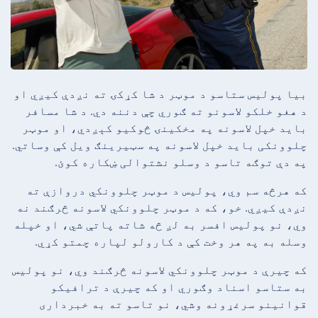
بیا پولیس ستاسو د موټر د شا کړکۍ ته نږدې کیږي او
د هغو خلکو لاسونو ته ګوري چې دننه دي. د شا مسافر
باید خپل لاسونه په مخکینۍ څوکیو کېږدي، او موټر
چلوونکی باید خپل لاسونه په سټیرینګ ویل کې وساتي.
په دې توګه تاسو د وسلو نشتوالی ښکاره کوئ.
که هرڅه سم وي، پولیس د موټر چلوونکي دروازې ته
نږدې کیږي. خو، که د موټر چلوونکي لاسونه څرګند نه
وي، نو پولیس افسر به لږ څه شاته پاتې شي، او خپله
وسله به په هر وخت کې د کارولو لپاره چمتو کړي.
که چیرې د موټر چلوونکي لاسونه څرګند وي، نو پولیس
به ستاسو اسناد وګوري او که چیرې د ترافیکو
قوانینو سرغړونه وشي، نو تاسو ته به خبرداری