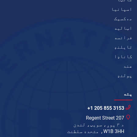
اسپانیا
مەکسیک
اټاليه
فرانسه
تایلنډ
کاناډا
هند
پولنډ
پته
+1 205 855 3153
207 Regent Street
د ۳ پوړ، سویټ، لندن
W1B 3HH، متحده سلطنت