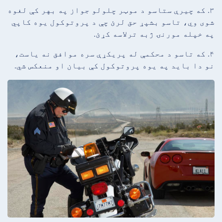
۳. که چیرې ستاسو د موټر چلولو جواز په بهر کې لغوه
شوی وي، تاسو بشپړ حق لرئ چې د پروتوکول یوه کاپي
په خپله مورنۍ ژبه ترلاسه کړئ.
۴. که تاسو د محکمې له پریکړې سره موافق نه یاست،
نو دا باید په یوه پروتوکول کې بیان او منعکس شي.