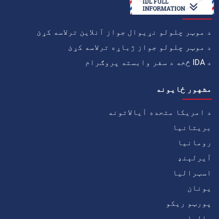
څنګه
د موټر چلولو نړیوال جواز آنلاین ترلاسه کړئ
د موټر چلولو جواز ژباړه ترلاسه کړئ
د IDA څخه د سفر وابسته پروګرام
مشهور ځايونه
د امریکا متحده آیالاتونه
بریتانیا
رومانیا
آيرلېنډ
اسټرالیا
يونان
پورټو ریکو
مالټا