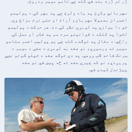
ژر تر ژره بند شي کله چې تاسو موټر ودروئ.
مهرباني وکړئ په یاد ولرئ چې په بهر کې د پولیسو
افسران معمولا مهربان، آرام او حتی نرم مزاج وي.
خو دا یوازې په لومړي نظر کې ده. هر حرکت د پولیسو
لخوا په کلکه د قوانینو سره سم په فکر او عمل کې
راځي. د مثال په توګه، کله چې یو پولیس افسر ستاسو
موټر ته ورسیږي، نو هغه به لومړی د هغې د موټر د
ټرنک شاته لاس ووهي. په دې توګه هغه د خپلو ګوتو نښې
پریږدي، نو که چیرې هغه ته څه پیښ شي نو هغه
پیژندل کیدی شي.