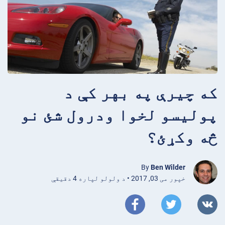
که چیرې په بهر کې د
پولیسو لخوا ودرول شئ نو
څه وکړئ؟
By
Ben Wilder
خپور می 03, 2017 • د ولولو لپاره 4 دقیقې