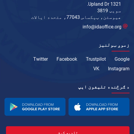
1321 Upland Dr.
سویټ 3819
هیوستن، ټېکساس 77043، متحده ایالات
info@idaoffice.org
زموږ ټولنیز
Twitter
Facebook
Trustpilot
Google
VK
Instagram
د ګرځنده تلیفون ايپ
تادیه کړئ