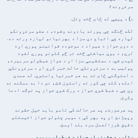
سرغړونه؛
د) د پېښې له ځای څخه وتل.
لکه څنګه چې پورته یادونه وشوه، د هغو سرغړونکو
لپاره چې اتباع دي سزا د بهرنیانو لپاره ورته ده.
د دوی جواز د هیواد د موجوده قوانینو پورې اړه
لري، د یوې میاشتې څخه تر څو کلونو پورې لغوه
کیدی شي. د مستقیمې سزا او د جواز ضبطولو سربیره،
پولیس به د سرغړونکي حالت خبر کړي او د سرغړونکي
د استوګنې ځای ته به هم خبرتیا واستوي. له همدې
امله، کله چې کور ته راستون شئ، نو دا به ممکنه نه
وي چې د ضبط شوي جواز د ورک شوي جواز په توګه ادعا
وکړئ.
په هرصورت، په هر حالت کې تاسو باید خپل حقونه
وپیژنئ او په بهر کې د موټر چلولو جواز اخیستلو
دقیق طرزالعمل سره بلد اوسئ.
ستاسو د حقونو او جواز د ضبطولو پروسه