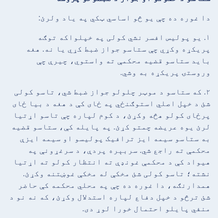
دا غوره ده چې یو څو اساسي ټکي په یاد ولرئ:
۱. یو پولیس افسر نشي کولی په خپلواکه توګه
پریکړه وکړي چې ستاسو جواز ضبط کړي یا نه. هغه
باید ستاسو قضیه محکمې ته واستوي، چیرې چې
وروستۍ پریکړه به وشي.
۲. که ستاسو د موټر چلولو جواز ضبط شي، تاسو کولی
شئ د خپل اصلي استوګنځي په ځای کې د هغه د بیا ځای
پرځای کولو هڅه وکړئ، د کوم لپاره چې تاسو اړتیا
لرئ یوه عریضه چمتو کړئ. په پایله کې، ستاسو قضیه
به ستاسو سیمه ایز ترافیک پولیسو او سیمه ایزې
محکمې ته راجع شي. سربېره پردې، د سرغړونې په
هیواد کې د محکمې غونډې ته انتظار کولو ته اړتیا
نشته؛ تاسو کولی شئ مخکې له مخکې غوښتنه وکړئ.
همدارنګه، دا غوره ده چې په محلي محکمه کې حاضر
شئ ترڅو د خپل دفاع لپاره استدلال وکړئ، که نه نو د
منفي پایلو احتمال خورا لوړ دی.