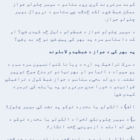
کومه سرغړونه کړې وي، ستاسو د موټر چلولو جواز
ممکن ضبط شي، لکه څنګه چې ستاسو د نړیوال موټر
چلولو جواز.
د موټر چلولو جواز د ضبطولو دلیل څه کیدی شي؟ او
که دا ستاسو سره په بهر کې پیښ شي نو څه به وشي؟
په بهر کې د جواز د ضبطیدو لاملونه
د سړک ترافیک په اړه د ویانا کنوانسیون سره سم، د
یو هیواد د اتباعو او بهرنیانو ترمنځ هیڅ توپیر
نشته. د دې له مخې، ستاسو د جواز ضبط کول د ترافیکي
قوانینو د خورا جدي سرغړونو په پایله کې ترسره
کیدی شي:
الف) د الکولو یا مخدره توکو په نشه کې موټر چلول؛
ب) د موټر چلوونکي لخوا د الکولو یا مخدره توکو د
نشې له امله د ازموینې څخه انکار؛
ج) د ۶۰ کیلومتره فی ساعت څخه د زیات سرعت د حد څخه