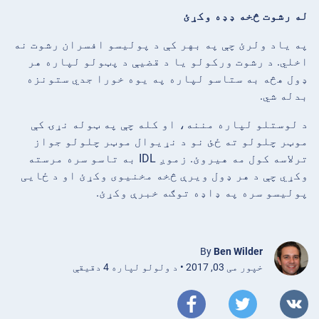
له رشوت څخه ډډه وکړئ
په یاد ولرئ چې په بهر کې د پولیسو افسران رشوت نه
اخلي. د رشوت ورکولو یا د قضیې د پټولو لپاره هر
ډول هڅه به ستاسو لپاره په یوه خورا جدي ستونزه
بدله شي.
د لوستلو لپاره مننه، او کله چې په ټوله نړۍ کې
موټر چلولو ته ځئ نو د نړیوال موټر چلولو جواز
ترلاسه کول مه هیروئ. زموږ IDL به تاسو سره مرسته
وکړي چې د هر ډول ویرې څخه مخنیوی وکړئ او د ځایی
پولیسو سره په ډاډه توګه خبرې وکړئ.
By
Ben Wilder
خپور می 03, 2017 • د ولولو لپاره 4 دقیقې