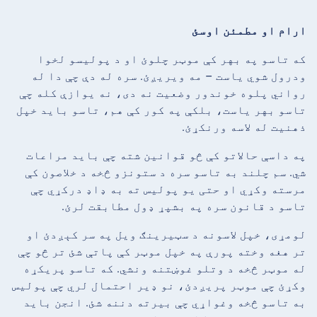
ارام او مطمئن اوسئ
که تاسو په بهر کې موټر چلوئ او د پولیسو لخوا
ودرول شوي یاست – مه ویریږئ. سره له دې چې دا له
رواني پلوه خوندور وضعیت نه دی، نه یوازې کله چې
تاسو بهر یاست، بلکې په کور کې هم، تاسو باید خپل
ذهنیت له لاسه ورنکړئ.
په داسې حالاتو کې څو قوانین شته چې باید مراعات
شي. سم چلند به تاسو سره د ستونزو څخه د خلاصون کې
مرسته وکړي او حتی یو پولیس ته به ډاډ درکړي چې
تاسو د قانون سره په بشپړ ډول مطابقت لرئ.
لومړی، خپل لاسونه د سټیرینګ ویل په سر کېږدئ او
تر هغه وخته پورې په خپل موټر کې پاتې شئ تر څو چې
له موټر څخه د وتلو غوښتنه ونشي. که تاسو پریکړه
وکړئ چې موټر پریږدئ، نو ډیر احتمال لري چې پولیس
به تاسو څخه وغواړي چې بیرته دننه شئ. انجن باید