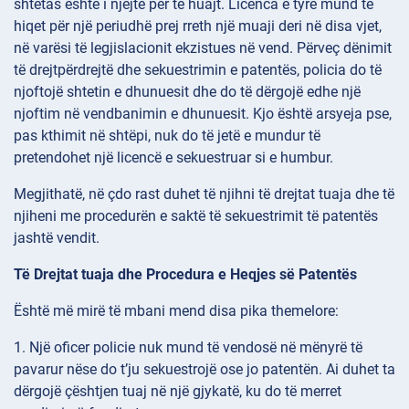
shtetas është i njëjtë për të huajt. Licenca e tyre mund të
hiqet për një periudhë prej rreth një muaji deri në disa vjet,
në varësi të legjislacionit ekzistues në vend. Përveç dënimit
të drejtpërdrejtë dhe sekuestrimin e patentës, policia do të
njoftojë shtetin e dhunuesit dhe do të dërgojë edhe një
njoftim në vendbanimin e dhunuesit. Kjo është arsyeja pse,
pas kthimit në shtëpi, nuk do të jetë e mundur të
pretendohet një licencë e sekuestruar si e humbur.
Megjithatë, në çdo rast duhet të njihni të drejtat tuaja dhe të
njiheni me procedurën e saktë të sekuestrimit të patentës
jashtë vendit.
Të Drejtat tuaja dhe Procedura e Heqjes së Patentës
Është më mirë të mbani mend disa pika themelore:
1. Një oficer policie nuk mund të vendosë në mënyrë të
pavarur nëse do t’ju sekuestrojë ose jo patentën. Ai duhet ta
dërgojë çështjen tuaj në një gjykatë, ku do të merret