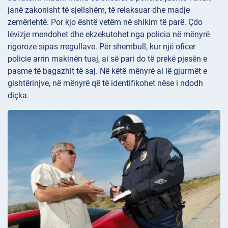
janë zakonisht të sjellshëm, të relaksuar dhe madje
zemërlehtë. Por kjo është vetëm në shikim të parë. Çdo
lëvizje mendohet dhe ekzekutohet nga policia në mënyrë
rigoroze sipas rregullave. Për shembull, kur një oficer
policie arrin makinën tuaj, ai së pari do të prekë pjesën e
pasme të bagazhit të saj. Në këtë mënyrë ai lë gjurmët e
gishtërinjve, në mënyrë që të identifikohet nëse i ndodh
diçka.