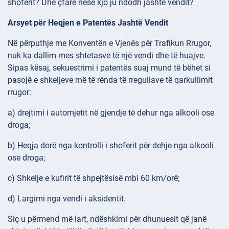
shoferit? Dhe çfarë nëse kjo ju ndodh jashtë vendit?
Arsyet për Heqjen e Patentës Jashtë Vendit
Në përputhje me Konventën e Vjenës për Trafikun Rrugor,
nuk ka dallim mes shtetasve të një vendi dhe të huajve.
Sipas kësaj, sekuestrimi i patentës suaj mund të bëhet si
pasojë e shkeljeve më të rënda të rregullave të qarkullimit
rrugor:
a) drejtimi i automjetit në gjendje të dehur nga alkooli ose
droga;
b) Heqja dorë nga kontrolli i shoferit për dehje nga alkooli
ose droga;
c) Shkelje e kufirit të shpejtësisë mbi 60 km/orë;
d) Largimi nga vendi i aksidentit.
Siç u përmend më lart, ndëshkimi për dhunuesit që janë