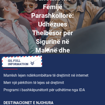
Fëmijë
Parashkollorë:
Udhëzues
Thelbësor për
Sigurinë në
Makinë dhe
Argëtim
SI TË
Marrësh lejen ndërkombëtare të drejtimit në internet
Merr një përkthim të lejes së drejtimit
Programi i bashkëpunëtorit për udhëtime nga IDA
DESTINACIONET E NJOHURA