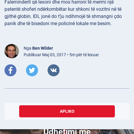
Faleminderit që lexoni dhe mos harroni të merrni një
patentë shoferi ndërkombëtar kur shkoni të vozitni në të
gjithë globin. IDL jonë do t’ju ndihmojë të shmangni çdo
panik dhe të bisedoni me policinë lokale me besim.
Nga
Ben Wilder
Publikuar Maj 03, 2017 • 5m për të lexuar
APLIKO
Nëntor 13, 2017
Udhëtimi me