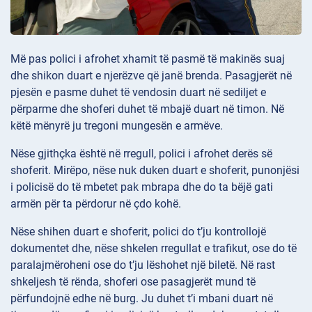
Më pas polici i afrohet xhamit të pasmë të makinës suaj
dhe shikon duart e njerëzve që janë brenda. Pasagjerët në
pjesën e pasme duhet të vendosin duart në sediljet e
përparme dhe shoferi duhet të mbajë duart në timon. Në
këtë mënyrë ju tregoni mungesën e armëve.
Nëse gjithçka është në rregull, polici i afrohet derës së
shoferit. Mirëpo, nëse nuk duken duart e shoferit, punonjësi
i policisë do të mbetet pak mbrapa dhe do ta bëjë gati
armën për ta përdorur në çdo kohë.
Nëse shihen duart e shoferit, polici do t’ju kontrollojë
dokumentet dhe, nëse shkelen rregullat e trafikut, ose do të
paralajmëroheni ose do t’ju lëshohet një biletë. Në rast
shkeljesh të rënda, shoferi ose pasagjerët mund të
përfundojnë edhe në burg. Ju duhet t’i mbani duart në