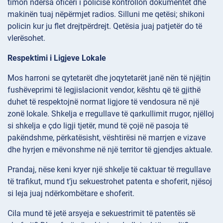
timon ndërsa oficeri i policisë kontrollon dokumentet dhe
makinën tuaj nëpërmjet radios. Silluni me qetësi; shikoni
policin kur ju flet drejtpërdrejt. Qetësia juaj patjetër do të
vlerësohet.
Respektimi i Ligjeve Lokale
Mos harroni se qytetarët dhe joqytetarët janë nën të njëjtin
fushëveprimi të legjislacionit vendor, kështu që të gjithë
duhet të respektojnë normat ligjore të vendosura në një
zonë lokale. Shkelja e rregullave të qarkullimit rrugor, njëlloj
si shkelja e çdo ligji tjetër, mund të çojë në pasoja të
pakëndshme, përkatësisht, vështirësi në marrjen e vizave
dhe hyrjen e mëvonshme në një territor të gjendjes aktuale.
Prandaj, nëse keni kryer një shkelje të caktuar të rregullave
të trafikut, mund t’ju sekuestrohet patenta e shoferit, njësoj
si leja juaj ndërkombëtare e shoferit.
Cila mund të jetë arsyeja e sekuestrimit të patentës së