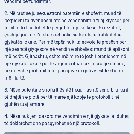
vendimi përfundimtar.
2. Në rast se ju sekuestroni patentën e shoferit, mund të
përpiqeni ta rivendosni atë në vendbanimin tuaj kryesor, për
të cilin do t’ju duhet të përgatitni një kërkesë. Si rezultat,
çështja juaj do t’i referohet policisë lokale të trafikut dhe
gjykatës lokale. Për më tepër, nuk ka nevojë të presësh për
një seancë gjyqësore në vendin e shkeljes; mund të aplikoni
më herët. Gjithashtu, është më mirë të jesh i pranishëm në
një gjykatë lokale për të argumentuar për mbrojtjen tënde,
përndryshe probabiliteti i pasojave negative është shumë
më i lartë.
3. Nëse patenta e shoferit është hequr jashtë vendit, ju keni
të drejtën e plotë për të marrë një kopje të protokollit në
gjuhën tuaj amtare.
4. Nëse nuk jeni dakord me vendimin e një gjykate, ai duhet
të deklarohet dhe pasqyrohet në një protokoll.