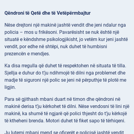
Qëndroni të Qetë dhe të Vetëpërmbajtur
Nëse drejtoni një makinë jashtë vendit dhe jeni ndalur nga
policia – mos u frikësoni. Pavarësisht se nuk është një
situatë e këndshme psikologjikisht, jo vetëm kur jeni jashtë
vendit, por edhe në shtëpi, nuk duhet të humbisni
prezencën e mendjes.
Ka disa rregulla që duhet të respektohen në situata të tilla.
Sjellja e duhur do t’ju ndihmojë të dilni nga problemet dhe
madje të siguroni një polic se jeni në përputhje të plotë me
ligjin.
Para së gjithash mbani duart në timon dhe qëndroni në
makinë derisa t’ju kërkohet të dilni. Nëse vendosni të lini një
makinë, ka shumë të ngjarë që polici thjesht do t’ju kërkojë
të ktheheni brenda. Motori duhet të fiket sapo të tërhiqeni.
Ju lutemi mbani mend se oficerët e policisë jashtë vendit