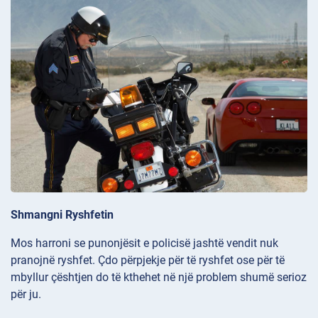
Shmangni Ryshfetin
Mos harroni se punonjësit e policisë jashtë vendit nuk
pranojnë ryshfet. Çdo përpjekje për të ryshfet ose për të
mbyllur çështjen do të kthehet në një problem shumë serioz
për ju.