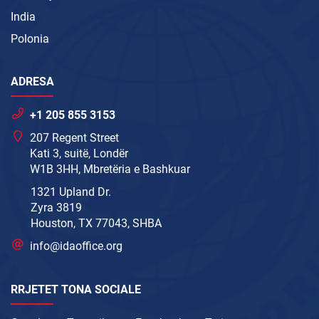
India
Polonia
ADRESA
+1 205 855 3153
207 Regent Street
Kati 3, suitë, Londër
W1B 3HH, Mbretëria e Bashkuar
1321 Upland Dr.
Zyra 3819
Houston, TX 77043, SHBA
info@idaoffice.org
RRJETET TONA SOCIALE