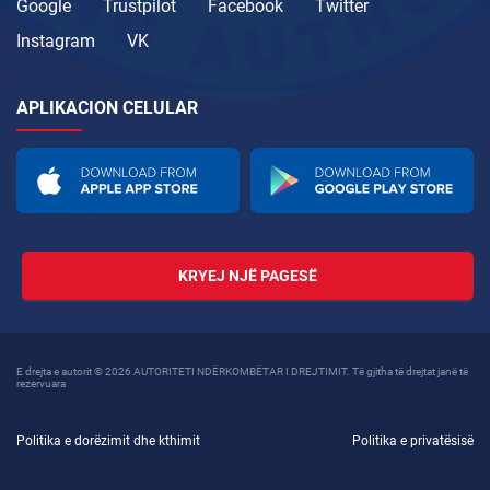
Google
Trustpilot
Facebook
Twitter
Instagram
VK
APLIKACION CELULAR
KRYEJ NJË PAGESË
E drejta e autorit © 2026 AUTORITETI NDËRKOMBËTAR I DREJTIMIT. Të gjitha të drejtat janë të
rezervuara
Politika e dorëzimit dhe kthimit
Politika e privatësisë