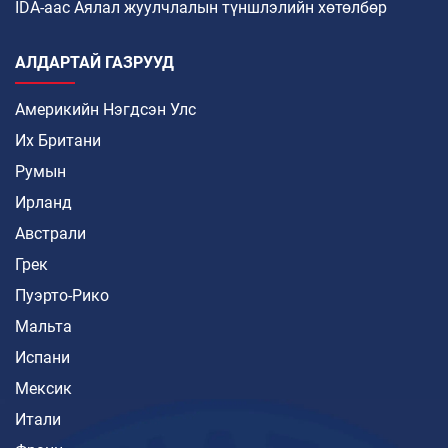
IDA-аас Аялал жуулчлалын түншлэлийн хөтөлбөр
АЛДАРТАЙ ГАЗРУУД
Америкийн Нэгдсэн Улс
Их Британи
Румын
Ирланд
Австрали
Грек
Пуэрто-Рико
Мальта
Испани
Мексик
Итали