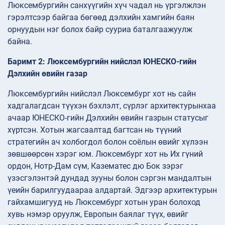
Люксембургийн санхүүгийн хүч чадал нь үргэлжлэн
гэрэлтсээр байгаа бөгөөд дэлхийн хамгийн баян
орнуудын нэг болох байр сууриа баталгаажуулж
байна.
Баримт 2: Люксембургийн нийслэл ЮНЕСКО-гийн
Дэлхийн өвийн газар
Люксембургийн нийслэл Люксембург хот нь сайн
хадгалагдсан түүхэн бэхлэлт, сүрлэг архитектурынхаа
ачаар ЮНЕСКО-гийн Дэлхийн өвийн газрын статусыг
хүртсэн. Хотын жагсаалтад багтсан нь түүний
стратегийн ач холбогдол болон соёлын өвийг хүлээн
зөвшөөрсөн хэрэг юм. Люксембург хот нь Их гүний
ордон, Нотр-Дам сүм, Казематес дю Бок зэрэг
үзэсгэлэнтэй дундад зууны болон сэргэн мандалтын
үеийн барилгуудаараа алдартай. Эдгээр архитектурын
гайхамшигууд нь Люксембург хотын уран болоход
хувь нэмэр оруулж, Европын баялаг түүх, өвийг