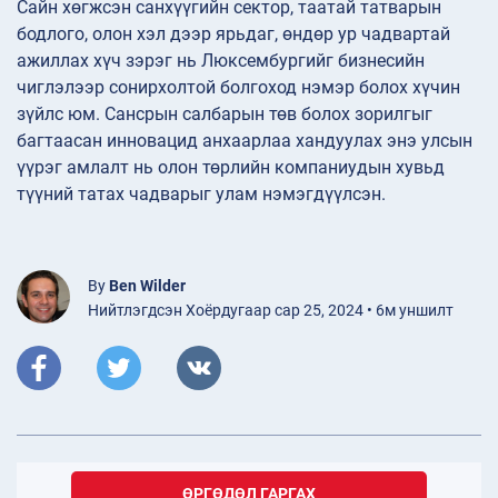
Сайн хөгжсэн санхүүгийн сектор, таатай татварын
бодлого, олон хэл дээр ярьдаг, өндөр ур чадвартай
ажиллах хүч зэрэг нь Люксембургийг бизнесийн
чиглэлээр сонирхолтой болгоход нэмэр болох хүчин
зүйлс юм. Сансрын салбарын төв болох зорилгыг
багтаасан инновацид анхаарлаа хандуулах энэ улсын
үүрэг амлалт нь олон төрлийн компаниудын хувьд
түүний татах чадварыг улам нэмэгдүүлсэн.
By
Ben Wilder
Нийтлэгдсэн Хоёрдугаар сар 25, 2024 • 6м уншилт
ӨРГӨДӨЛ ГАРГАХ