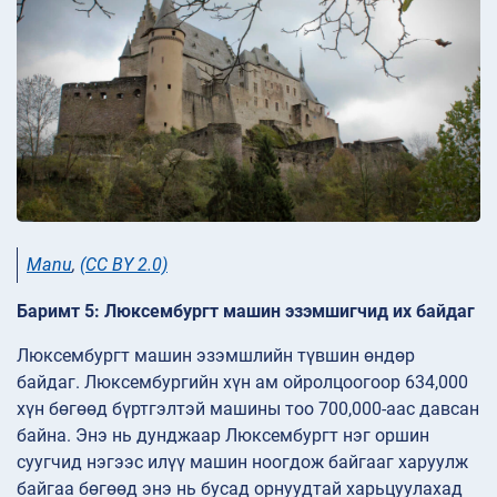
Manu
,
(CC BY 2.0)
Баримт 5: Люксембургт машин эзэмшигчид их байдаг
Люксембургт машин эзэмшлийн түвшин өндөр
байдаг. Люксембургийн хүн ам ойролцоогоор 634,000
хүн бөгөөд бүртгэлтэй машины тоо 700,000-аас давсан
байна. Энэ нь дунджаар Люксембургт нэг оршин
суугчид нэгээс илүү машин ноогдож байгааг харуулж
байгаа бөгөөд энэ нь бусад орнуудтай харьцуулахад