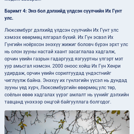
Баримт 4: Энэ бол дэлхийд үлдсэн сүүлчийн Их Гүнт
улс.
Люксембург дэлхийд үлдсэн сүүлчийн Их Гүнт улс
хэмээх өвөрмөц ялгарал бүхий. Их Гүн эсвэл Их
Гүнгийн ноёрхсон энэхүү жижиг боловч бүрэн эрхт улс
нь олон зууны настай хаант засаглалаа хадгалж,
орчин үеийн газрын гадаргууд язгууртны үлгэрт мэт
уур амьсгал нэмсэн. 2000 оноос хойш Их Гүн Хенри
удирдаж, орчин үеийн сорилтуудад үндэстнийг
чиглүүлж байна. Энэхүү их гүнлэгийн үүсэл нь дундад
зууны үед хүрч, Люксембургийн өвөрмөц улс төр,
соёлын өвөө хадгалах үүрэг амлалт нь үүнийг дэлхийн
тавцанд үнэхээр онцгой байгууллага болгодог.