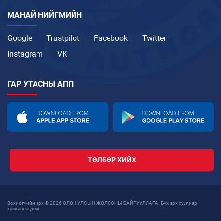
МАНАЙ НИЙГМИЙН
Google
Trustpilot
Facebook
Twitter
Instagram
VK
ГАР УТАСНЫ АПП
ТӨЛБӨР ХИЙХ
Зохиогчийн эрх © 2026 ОЛОН УЛСЫН ЖОЛООНЫ БАЙГУУЛЛАГА. Бүх эрх хуулиар
хамгаалагдсан