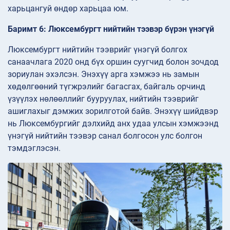
харьцангуй өндөр харьцаа юм.
Баримт 6: Люксембургт нийтийн тээвэр бүрэн үнэгүй
Люксембургт нийтийн тээврийг үнэгүй болгох
санаачлага 2020 онд бүх оршин суугчид болон зочдод
зориулан эхэлсэн. Энэхүү арга хэмжээ нь замын
хөдөлгөөний түгжрэлийг багасгах, байгаль орчинд
үзүүлэх нөлөөллийг бууруулах, нийтийн тээврийг
ашиглахыг дэмжих зорилготой байв. Энэхүү шийдвэр
нь Люксембургийг дэлхийд анх удаа улсын хэмжээнд
үнэгүй нийтийн тээвэр санал болгосон улс болгон
тэмдэглэсэн.