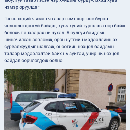
аюулгүй газар гэсэн нэр хүндийг бүрдүүлэхэд хувь
нэмэр оруулдаг.
Гэсэн хэдий ч ямар ч газар гэмт хэргээс бүрэн
чөлөөлөгдөөгүй байдаг, хувь хүний туршлага өөр байж
болохыг анхаарах нь чухал. Аюулгүй байдлын
шинэчилсэн зөвлөмж, орон нутгийн мэдээллийн эх
сурвалжуудыг шалгаж, өнөөгийн нөхцөл байдлын
талаар мэдээлэлтэй байх нь зүйтэй, учир нь нөхцөл
байдал өөрчлөгдөж болно.