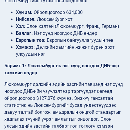
Люксембургийн тухай товч мэдээлэл:
Хүн ам:
Ойролцоогоор 634,000
Нийслэл:
Люксембург хот
Хэл:
Олон хэлтэй (Люксембург, Франц, Герман)
Баялаг:
Нэг хүнд ноогдох ДНБ өндөр
Европын төв:
Европын байгууллагуудын төв
Хэмжээ:
Дэлхийн хамгийн жижиг бүрэн эрхт
улсуудын нэг
Баримт 1: Люксембург нь нэг хүнд ноогдох ДНБ-ээр
хамгийн өндөр
Люксембург дэлхийн эдийн засгийн тавцанд нэг хүнд
ноогдох ДНБ-ийн үзүүлэлтээр тэргүүлдэг бөгөөд
ойролцоогоор $127,076 хүрчээ. Энэхүү гайхалтай
статистик нь Люксембургийг бусад үндэстнүүдээс
давуу талтай болгож, амьдралын онцгой стандартыг
хадгалах түүний үүрэг амлалтыг онцолдог. Олон
улсын эдийн засгийн талбарт гол тоглогч хэмээн