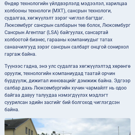
Өндөр технологийн үйлдвэрлэлд мэдээлэл, харилцаа
холбооны технологи (МХТ), сансрын технологи,
судалгаа, хөгжүүлэлт зэрэг чиглэл багтдаг.
Люксембург сансрын салбарын төв болох, Люксембург
Сансрын Агентлаг (LSA) байгуулах, сансартай
холбоотой бизнес, гарааны компаниудыг татах
санаачилгууд зэрэг сансрын салбарт онцгой сонирхол
гаргаж байна.
Түүнээс гадна, энэ улс судалгаа хөгжүүлэлтэд хөрөнгө
оруулж, технологийн компаниудад таатай орчин
бүрдүүлж, дижитал инновацийг дэмжиж байна. Эдгээр
салбар дахь Люксембургийн хүчин чармайлт нь одоо
байгаа давуу талуудаа нэмэгдүүлэх мэдлэгт
суурилсан эдийн засгийг бий болгоход чиглэгдсэн
байна.