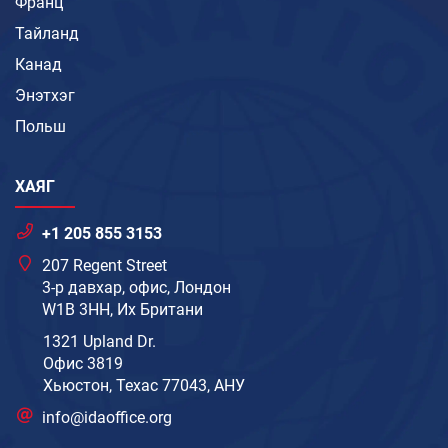
Франц
Тайланд
Канад
Энэтхэг
Польш
ХАЯГ
+1 205 855 3153
207 Regent Street
3-р давхар, офис, Лондон
W1B 3HH, Их Британи
1321 Upland Dr.
Офис 3819
Хьюстон, Техас 77043, АНУ
info@idaoffice.org