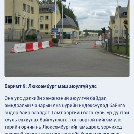
Баримт 9: Люксембург маш аюулгүй улс
Энэ улс дэлхийн хэмжээний аюулгүй байдал,
амьдралын чанарын янз бүрийн индексүүдэд байнга
өндөр байр эзэлдэг. Гэмт хэргийн бага хувь, үр дүнтэй
хууль сахиулах байгууллага, тогтвортой нийгэм-улс
төрийн орчин нь Люксембургийг амьдрах, зорчиход