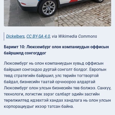
Dickelbers
,
CC BY-SA 4.0
, via Wikimedia Commons
Баримт 10: Люксембург олон компаниудын оффисын
байршилд сонгогддог
Люксембург нь олон компаниудын хувьд оффисын
байршил сонгохдоо дуртай сонголт болдог. Европын
төвд стратегийн байршил, улс төрийн тогтвортой
байдал, бизнесийн таатай орчноороо алдартай
Люксембург олон улсын бизнесийн төв болжээ. Санхүү,
технологи, логистик зэрэг салбарт эдийн засгийн
төрөлжилтөд идэвхтэй хандах хандлага нь олон улсын
корпорациудыг ихээр татсан байна.