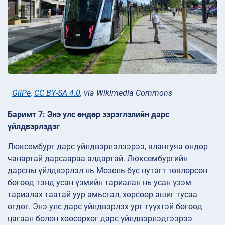
GilPe
,
CC BY-SA 4.0
, via Wikimedia Commons
Баримт 7: Энэ улс өндөр зэрэглэлийн дарс
үйлдвэрлэдэг
Люксембург дарс үйлдвэрлэлээрээ, ялангуяа өндөр
чанартай дарсаараа алдартай. Люксембургийн
дарсны үйлдвэрлэл нь Мозель бүс нутагт төвлөрсөн
бөгөөд тэнд усан үзмийн тариалан нь усан үзэм
тариалах таатай уур амьсгал, хөрсөөр ашиг тусаа
өгдөг. Энэ улс дарс үйлдвэрлэх урт түүхтэй бөгөөд
цагаан болон хөөсөрхөг дарс үйлдвэрлэдгээрээ