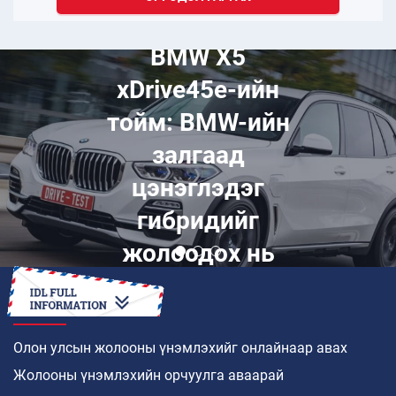
Тавдугаар сар 18, 2023
BMW X5
xDrive45e-ийн
тойм: BMW-ийн
залгаад
цэнэглэдэг
гибридийг
жолоодох нь
ямар байдаг вэ
ХЭРХЭН
Олон улсын жолооны үнэмлэхийг онлайнаар авах
Жолооны үнэмлэхийн орчуулга аваарай