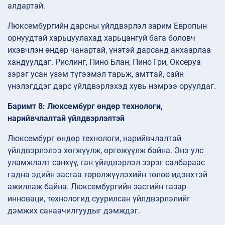
алдартай.
Люксембургийн дарсны үйлдвэрлэл зарим Европын
орнуудтай харьцуулахад харьцангуй бага боловч
ихэвчлэн өндөр чанартай, үнэтэй дарсанд анхаарлаа
хандуулдаг. Рислинг, Пино Блан, Пино Гри, Оксеруа
зэрэг усан үзэм түгээмэл тарьж, амттай, сайн
үнэлэгддэг дарс үйлдвэрлэхэд хувь нэмрээ оруулдаг.
Баримт 8: Люксембург өндөр технологи,
нарийвчлалтай үйлдвэрлэлтэй
Люксембург өндөр технологи, нарийвчлалтай
үйлдвэрлэлээ хөгжүүлж, өргөжүүлж байна. Энэ улс
уламжлалт санхүү, ган үйлдвэрлэл зэрэг салбараас
гадна эдийн засгаа төрөлжүүлэхийн төлөө идэвхтэй
ажиллаж байна. Люксембургийн засгийн газар
инноваци, технологид суурилсан үйлдвэрлэлийг
дэмжих санаачилгуудыг дэмждэг.