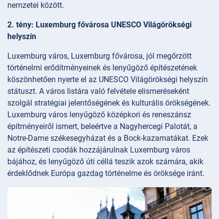
nemzetei között.
2. tény: Luxemburg fővárosa UNESCO Világörökségi
helyszín
Luxemburg város, Luxemburg fővárosa, jól megőrzött
történelmi erődítményeinek és lenyűgöző építészetének
köszönhetően nyerte el az UNESCO Világörökségi helyszín
státuszt. A város listára való felvétele elismeréseként
szolgál stratégiai jelentőségének és kulturális örökségének.
Luxemburg város lenyűgöző középkori és reneszánsz
építményeiről ismert, beleértve a Nagyhercegi Palotát, a
Notre-Dame székesegyházat és a Bock-kazamatákat. Ezek
az építészeti csodák hozzájárulnak Luxemburg város
bájához, és lenyűgöző úti céllá teszik azok számára, akik
érdeklődnek Európa gazdag történelme és öröksége iránt.