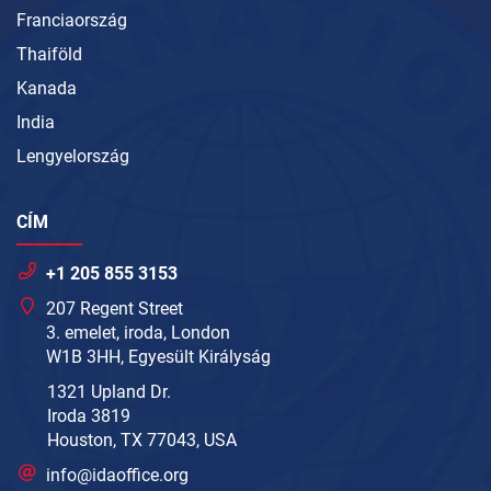
Franciaország
Thaiföld
Kanada
India
Lengyelország
CÍM
+1 205 855 3153
207 Regent Street
3. emelet, iroda, London
W1B 3HH, Egyesült Királyság
1321 Upland Dr.
Iroda 3819
Houston, TX 77043, USA
info@idaoffice.org