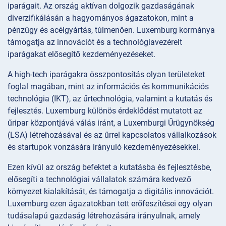
iparágait. Az ország aktívan dolgozik gazdaságának
diverzifikálásán a hagyományos ágazatokon, mint a
pénzügy és acélgyártás, túlmenően. Luxemburg kormánya
támogatja az innovációt és a technológiavezérelt
iparágakat elősegítő kezdeményezéseket.
A high-tech iparágakra összpontosítás olyan területeket
foglal magában, mint az információs és kommunikációs
technológia (IKT), az űrtechnológia, valamint a kutatás és
fejlesztés. Luxemburg különös érdeklődést mutatott az
űripar központjává válás iránt, a Luxemburgi Űrügynökség
(LSA) létrehozásával és az űrrel kapcsolatos vállalkozások
és startupok vonzására irányuló kezdeményezésekkel.
Ezen kívül az ország befektet a kutatásba és fejlesztésbe,
elősegíti a technológiai vállalatok számára kedvező
környezet kialakítását, és támogatja a digitális innovációt.
Luxemburg ezen ágazatokban tett erőfeszítései egy olyan
tudásalapú gazdaság létrehozására irányulnak, amely