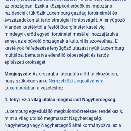
az országban. Ezek a középkori erődök és impozáns
rezidenciák tükrözik Luxemburg gazdag történelmét és
évszázadokon át tartó stratégiai fontosságát. A lenyűgöző
Vianden kastélytól a festői Bourglinster kastélyig
mindegyik erőd egyedi történetet mesél el, hozzájárulva
ennek az elbűvölő országnak a kulturális szövetéhez. E
kastélyok felfedezése lenyűgöző utazást nyújt Luxemburg
múltjába, bemutatva ellenálló képességét és tartós
építészeti örökségét.
Megjegyzés:
Az országba látogatás előtt tájékozódjon,
hogy szüksége van-e
Nemzetközi Jogosítványra
Luxemburgban
a vezetéshez.
4. tény: Ez a világ utolsó megmaradt Nagyhercegség.
Luxemburg egyedülálló megkülönböztetéssel rendelkezik,
mint a világ utolsó megmaradt Nagyhercegség.
Nagyherceg vagy Nagyhercegnő által kormányozva, ez a