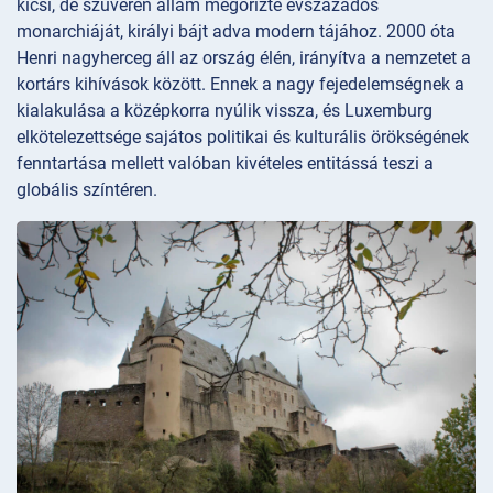
kicsi, de szuverén állam megőrizte évszázados
monarchiáját, királyi bájt adva modern tájához. 2000 óta
Henri nagyherceg áll az ország élén, irányítva a nemzetet a
kortárs kihívások között. Ennek a nagy fejedelemségnek a
kialakulása a középkorra nyúlik vissza, és Luxemburg
elkötelezettsége sajátos politikai és kulturális örökségének
fenntartása mellett valóban kivételes entitássá teszi a
globális színtéren.