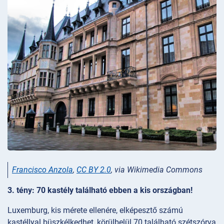
Francisco Anzola
,
CC BY 2.0
, via Wikimedia Commons
3. tény: 70 kastély található ebben a kis országban!
Luxemburg, kis mérete ellenére, elképesztő számú
kastéllyal büszkélkedhet, körülbelül 70 található szétszórva