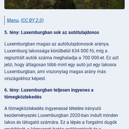
Manu
,
(CC BY 2.0)
5. tény: Luxemburgban sok az autótulajdonos
Luxemburgban magas az autótulajdonosok aránya.
Luxemburg lakossága körülbelül 634 000 fő, míg a
regisztrált autók száma meghaladja a 700 000-et. Ez azt
jelzi, hogy átlagosan több mint egy autó jut egy lakosra
Luxemburgban, ami viszonylag magas arány más
országokhoz képest.
6. tény: Luxemburgban teljesen ingyenes a
tömegközlekedés
A tömegközlekedés ingyenessé tételére irányuló
kezdeményezés Luxemburgban 2020-ban indult minden
lakos és látogató számára. Ez a lépés a forgalmi dugók