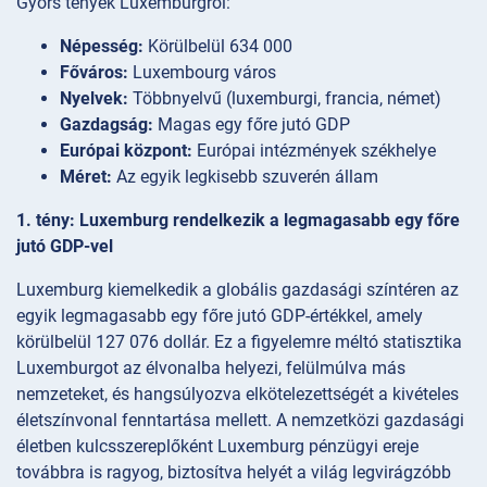
Gyors tények Luxemburgról:
Népesség:
Körülbelül 634 000
Főváros:
Luxembourg város
Nyelvek:
Többnyelvű (luxemburgi, francia, német)
Gazdagság:
Magas egy főre jutó GDP
Európai központ:
Európai intézmények székhelye
Méret:
Az egyik legkisebb szuverén állam
1. tény: Luxemburg rendelkezik a legmagasabb egy főre
jutó GDP-vel
Luxemburg kiemelkedik a globális gazdasági színtéren az
egyik legmagasabb egy főre jutó GDP-értékkel, amely
körülbelül 127 076 dollár. Ez a figyelemre méltó statisztika
Luxemburgot az élvonalba helyezi, felülmúlva más
nemzeteket, és hangsúlyozva elkötelezettségét a kivételes
életszínvonal fenntartása mellett. A nemzetközi gazdasági
életben kulcsszereplőként Luxemburg pénzügyi ereje
továbbra is ragyog, biztosítva helyét a világ legvirágzóbb