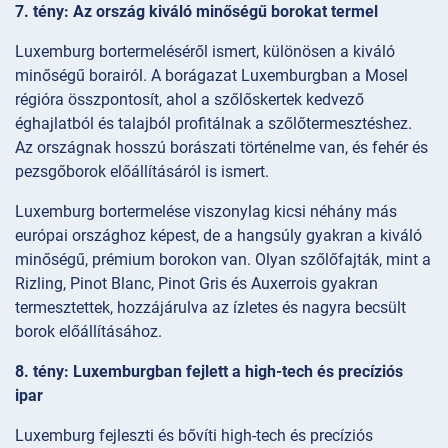
7. tény: Az ország kiváló minőségű borokat termel
Luxemburg bortermeléséről ismert, különösen a kiváló
minőségű borairól. A borágazat Luxemburgban a Mosel
régióra összpontosít, ahol a szőlőskertek kedvező
éghajlatból és talajból profitálnak a szőlőtermesztéshez.
Az országnak hosszú borászati történelme van, és fehér és
pezsgőborok előállításáról is ismert.
Luxemburg bortermelése viszonylag kicsi néhány más
európai országhoz képest, de a hangsúly gyakran a kiváló
minőségű, prémium borokon van. Olyan szőlőfajták, mint a
Rizling, Pinot Blanc, Pinot Gris és Auxerrois gyakran
termesztettek, hozzájárulva az ízletes és nagyra becsült
borok előállításához.
8. tény: Luxemburgban fejlett a high-tech és precíziós
ipar
Luxemburg fejleszti és bővíti high-tech és precíziós