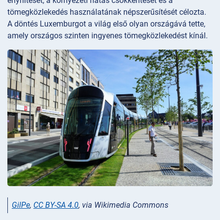
enyhítését, a környezeti hatás csökkentését és a
tömegközlekedés használatának népszerűsítését célozta.
A döntés Luxemburgot a világ első olyan országává tette,
amely országos szinten ingyenes tömegközlekedést kínál.
GilPe
,
CC BY-SA 4.0
, via Wikimedia Commons