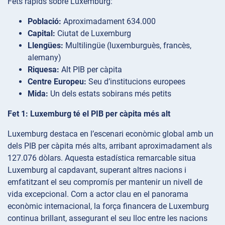
Fets ràpids sobre Luxemburg:
Població:
Aproximadament 634.000
Capital:
Ciutat de Luxemburg
Llengües:
Multilingüe (luxemburguès, francès,
alemany)
Riquesa:
Alt PIB per càpita
Centre Europeu:
Seu d’institucions europees
Mida:
Un dels estats sobirans més petits
Fet 1: Luxemburg té el PIB per càpita més alt
Luxemburg destaca en l’escenari econòmic global amb un
dels PIB per càpita més alts, arribant aproximadament als
127.076 dòlars. Aquesta estadística remarcable situa
Luxemburg al capdavant, superant altres nacions i
emfatitzant el seu compromís per mantenir un nivell de
vida excepcional. Com a actor clau en el panorama
econòmic internacional, la força financera de Luxemburg
continua brillant, assegurant el seu lloc entre les nacions