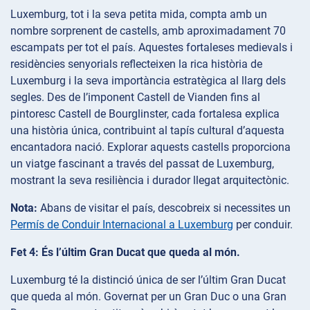
Luxemburg, tot i la seva petita mida, compta amb un
nombre sorprenent de castells, amb aproximadament 70
escampats per tot el país. Aquestes fortaleses medievals i
residències senyorials reflecteixen la rica història de
Luxemburg i la seva importància estratègica al llarg dels
segles. Des de l’imponent Castell de Vianden fins al
pintoresc Castell de Bourglinster, cada fortalesa explica
una història única, contribuint al tapís cultural d’aquesta
encantadora nació. Explorar aquests castells proporciona
un viatge fascinant a través del passat de Luxemburg,
mostrant la seva resiliència i durador llegat arquitectònic.
Nota:
Abans de visitar el país, descobreix si necessites un
Permís de Conduir Internacional a Luxemburg
per conduir.
Fet 4: És l’últim Gran Ducat que queda al món.
Luxemburg té la distinció única de ser l’últim Gran Ducat
que queda al món. Governat per un Gran Duc o una Gran