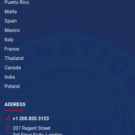
Puerto Rico
Malta
Spain
Mexico
Italy
France
Thailand
Canada
India
Poland
ADDRESS
+1 205 855 3153
207 Regent Street
3rd Floor Suite, London