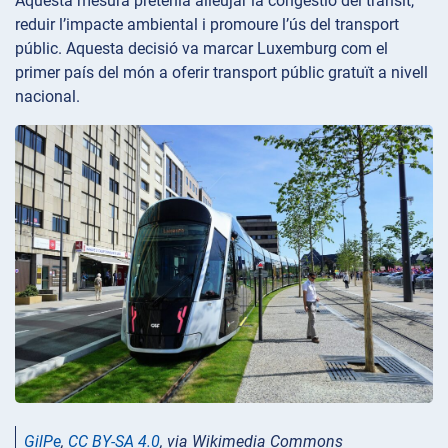
Aquesta mesura pretenia alleujar la congestió del trànsit,
reduir l’impacte ambiental i promoure l’ús del transport
públic. Aquesta decisió va marcar Luxemburg com el
primer país del món a oferir transport públic gratuït a nivell
nacional.
GilPe
,
CC BY-SA 4.0
, via Wikimedia Commons