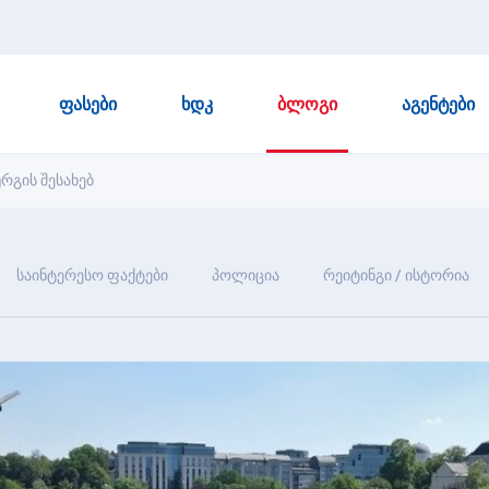
ᲤᲐᲡᲔᲑᲘ
ᲮᲓᲙ
ᲑᲚᲝᲒᲘ
ᲐᲒᲔᲜᲢᲔᲑᲘ
რგის შესახებ
საინტერესო ფაქტები
პოლიცია
რეიტინგი / ისტორია