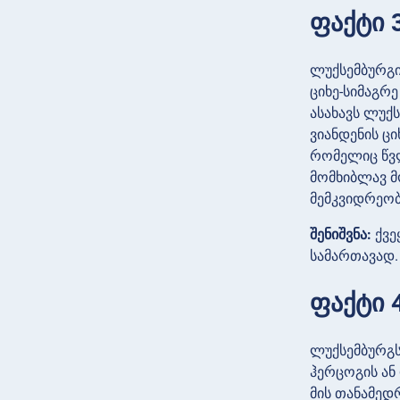
ფაქტი 3
ლუქსემბურგი
ციხე-სიმაგრე
ასახავს ლუქ
ვიანდენის ც
რომელიც წვლ
მომხიბლავ მ
მემკვიდრეობ
შენიშვნა:
ქვე
სამართავად.
ფაქტი 
ლუქსემბურგს
ჰერცოგის ან 
მის თანამედ