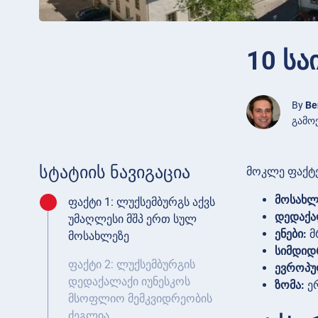
10 სა
By
Be
გამოქ
სტატიის ნავიგაცია
მოკლე ფაქტე
მოსახლ
ფაქტი 1: ლუქსემბურგს აქვს
დედაქა
უმაღლესი მშპ ერთ სულ
ენები:
მ
მოსახლეზე
სიმდიდ
ფაქტი 2: ლუქსემბურგის
ევროპუ
დედაქალაქი იუნესკოს
ზომა:
ერ
მსოფლიო მემკვიდრეობის
ძეგლია