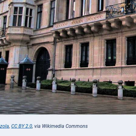
zola
,
CC BY 2.0
, via Wikimedia Commons