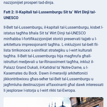
nazzjonijiet prosperi tad-dinja.
Fatt 2: Il-Kapitali tal-Lussemburgu Sit ta’ Wirt Dinji tal-
UNESCO
Il-Belt tal-Lussemburgu, il-kapitali tal-Lussemburgu, kisbet l-
istatus tagħha bħala Sit ta’ Wirt Dinji tal-UNESCO
minħabba l-fortifikazzjonijiet storiċi preservati tajjeb u l-
arkitettura impressjonanti tagħha. L-inklużjoni tal-belt fil-
lista tirrikonoxxi s-sinifikat strateġiku u l-wirt kulturali
tagħha. Il-Belt tal-Lussemburgu hija magħrufa għall-
istrutturi medjevali u tar-Rinaxximent tagħha, inkluż il-
Palazz Grand Dukali, il-Katidral ta’ Notre-Dame, u l-
Kasemates du Bock. Dawn il-meravilji arkitettoniċi
jikkontribwixxu għas-seħer tal-Belt tal-Lussemburgu u
jagħmluha destinazzjoni affaxxinanti għal dawk interessati
li jesploraw l-istorja u l-wirt rikki tal-Ewropa.