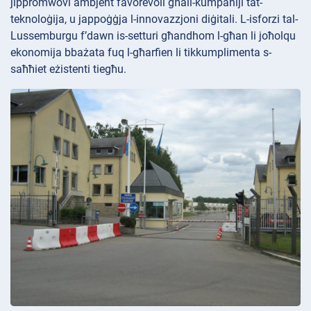
jippromwovi ambjent favorevoli għall-kumpaniji tat-
teknoloġija, u jappoġġja l-innovazzjoni diġitali. L-isforzi tal-
Lussemburgu f’dawn is-setturi għandhom l-għan li joħolqu
ekonomija bbażata fuq l-għarfien li tikkumplimenta s-
saħħiet eżistenti tiegħu.