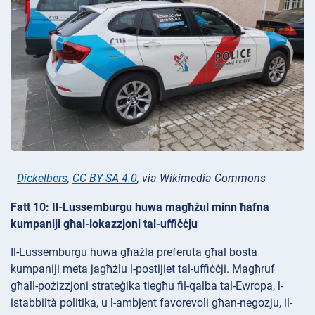
Dickelbers
,
CC BY-SA 4.0
, via Wikimedia Commons
Fatt 10: Il-Lussemburgu huwa magħżul minn ħafna
kumpaniji għal-lokazzjoni tal-uffiċċju
Il-Lussemburgu huwa għażla preferuta għal bosta
kumpaniji meta jagħżlu l-postijiet tal-uffiċċji. Magħruf
għall-pożizzjoni strateġika tiegħu fil-qalba tal-Ewropa, l-
istabbiltà politika, u l-ambjent favorevoli għan-negozju, il-