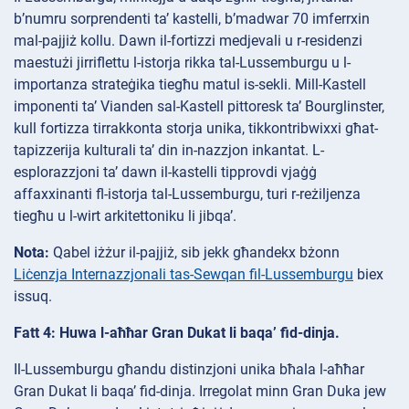
b’numru sorprendenti ta’ kastelli, b’madwar 70 imferrxin
mal-pajjiż kollu. Dawn il-fortizzi medjevali u r-residenzi
maestużi jirriflettu l-istorja rikka tal-Lussemburgu u l-
importanza strateġika tiegħu matul is-sekli. Mill-Kastell
imponenti ta’ Vianden sal-Kastell pittoresk ta’ Bourglinster,
kull fortizza tirrakkonta storja unika, tikkontribwixxi għat-
tapizzerija kulturali ta’ din in-nazzjon inkantat. L-
esplorazzjoni ta’ dawn il-kastelli tipprovdi vjaġġ
affaxxinanti fl-istorja tal-Lussemburgu, turi r-reżiljenza
tiegħu u l-wirt arkitettoniku li jibqa’.
Nota:
Qabel iżżur il-pajjiż, sib jekk għandekx bżonn
Liċenzja Internazzjonali tas-Sewqan fil-Lussemburgu
biex
issuq.
Fatt 4: Huwa l-aħħar Gran Dukat li baqa’ fid-dinja.
Il-Lussemburgu għandu distinzjoni unika bħala l-aħħar
Gran Dukat li baqa’ fid-dinja. Irregolat minn Gran Duka jew