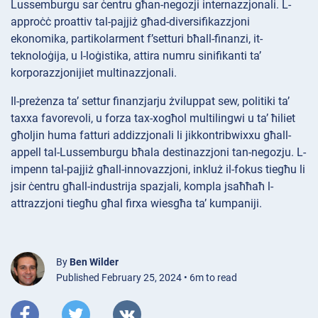
Lussemburgu sar ċentru għan-negozji internazzjonali. L-
approċċ proattiv tal-pajjiż għad-diversifikazzjoni
ekonomika, partikolarment f’setturi bħall-finanzi, it-
teknoloġija, u l-loġistika, attira numru sinifikanti ta’
korporazzjonijiet multinazzjonali.
Il-preżenza ta’ settur finanzjarju żviluppat sew, politiki ta’
taxxa favorevoli, u forza tax-xogħol multilingwi u ta’ ħiliet
għoljin huma fatturi addizzjonali li jikkontribwixxu għall-
appell tal-Lussemburgu bħala destinazzjoni tan-negozju. L-
impenn tal-pajjiż għall-innovazzjoni, inkluż il-fokus tiegħu li
jsir ċentru għall-industrija spazjali, kompla jsaħħaħ l-
attrazzjoni tiegħu għal firxa wiesgħa ta’ kumpaniji.
By
Ben Wilder
Published February 25, 2024 • 6m to read