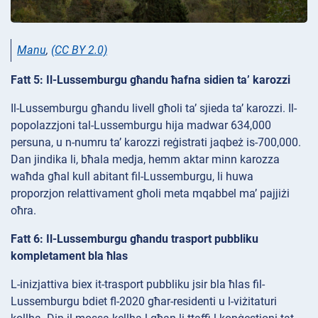
Manu
,
(CC BY 2.0)
Fatt 5: Il-Lussemburgu għandu ħafna sidien ta’ karozzi
Il-Lussemburgu għandu livell għoli ta’ sjieda ta’ karozzi. Il-
popolazzjoni tal-Lussemburgu hija madwar 634,000
persuna, u n-numru ta’ karozzi reġistrati jaqbeż is-700,000.
Dan jindika li, bħala medja, hemm aktar minn karozza
waħda għal kull abitant fil-Lussemburgu, li huwa
proporzjon relattivament għoli meta mqabbel ma’ pajjiżi
oħra.
Fatt 6: Il-Lussemburgu għandu trasport pubbliku
kompletament bla ħlas
L-inizjattiva biex it-trasport pubbliku jsir bla ħlas fil-
Lussemburgu bdiet fl-2020 għar-residenti u l-viżitaturi