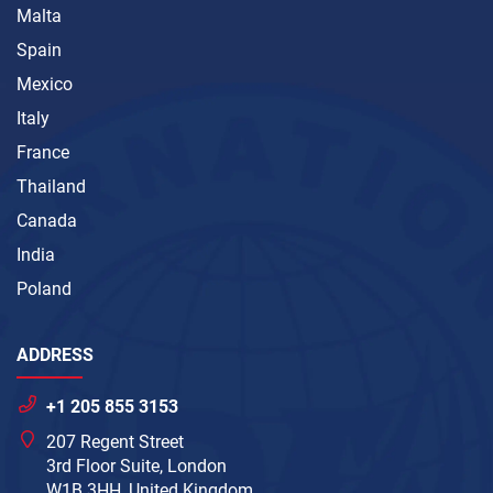
Malta
Spain
Mexico
Italy
France
Thailand
Canada
India
Poland
ADDRESS
+1 205 855 3153
207 Regent Street
3rd Floor Suite, London
W1B 3HH, United Kingdom