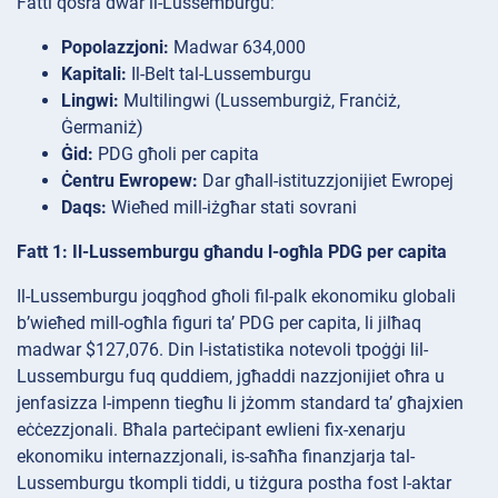
Fatti qosra dwar il-Lussemburgu:
Popolazzjoni:
Madwar 634,000
Kapitali:
Il-Belt tal-Lussemburgu
Lingwi:
Multilingwi (Lussemburgiż, Franċiż,
Ġermaniż)
Ġid:
PDG għoli per capita
Ċentru Ewropew:
Dar għall-istituzzjonijiet Ewropej
Daqs:
Wieħed mill-iżgħar stati sovrani
Fatt 1: Il-Lussemburgu għandu l-ogħla PDG per capita
Il-Lussemburgu joqgħod għoli fil-palk ekonomiku globali
b’wieħed mill-ogħla figuri ta’ PDG per capita, li jilħaq
madwar $127,076. Din l-istatistika notevoli tpoġġi lil-
Lussemburgu fuq quddiem, jgħaddi nazzjonijiet oħra u
jenfasizza l-impenn tiegħu li jżomm standard ta’ għajxien
eċċezzjonali. Bħala parteċipant ewlieni fix-xenarju
ekonomiku internazzjonali, is-saħħa finanzjarja tal-
Lussemburgu tkompli tiddi, u tiżgura postha fost l-aktar