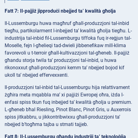
Fatt 7: Il-pajjiż jipproduċi nbejjed ta’ kwalità għolja
Il-Lussemburgu huwa magħruf għall-produzzjoni tal-inbid
tiegħu, partikolarment l-inbejjed ta’ kwalità għolja tiegħu. L-
industrija tal-inbid fil-Lussemburgu tiffoka fuq ir-reġjun tal-
Moselle, fejn l-għelieqi tad-dwieli jibbenefikaw mill-klima
favorevoli u t-terroir għall-kultivazzjoni tal-għeneb. Il-pajjiż
għandu storja twila ta’ produzzjoni tal-inbid, u huwa
rikonoxxut għall-produzzjoni kemm ta’ nbejjed bojod kif
ukoll ta’ nbejjed effervexxenti.
Il-produzzjoni tal-inbid tal-Lussemburgu hija relattivament
żgħira meta mqabbla ma’ xi pajjiżi Ewropej oħra, iżda l-
enfasi spiss tkun fuq inbejjed ta’ kwalità għolja u premium.
L-għeneb bħal Riesling, Pinot Blanc, Pinot Gris, u Auxerrois
spiss jitkabbru, u jikkontribwixxu għall-produzzjoni ta’
nbejjed b’togħma tajba u stmati tajjeb.
Fatt 8: Il-Lussemburgu għandu industriji ta’ teknoloġija