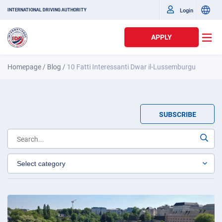
Login
INTERNATIONAL DRIVING AUTHORITY
APPLY
Homepage
/
Blog
/
10 Fatti Interessanti Dwar il-Lussemburgu
SUBSCRIBE