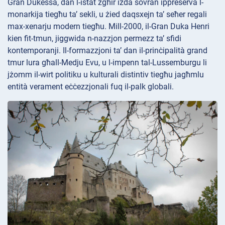
Gran Dukessa, dan l-istat żgħir iżda sovran ippreserva l-
monarkija tiegħu ta’ sekli, u żied daqsxejn ta’ seħer regali
max-xenarju modern tiegħu. Mill-2000, il-Gran Duka Henri
kien fit-tmun, jiggwida n-nazzjon permezz ta’ sfidi
kontemporanji. Il-formazzjoni ta’ dan il-prinċipalità grand
tmur lura għall-Medju Evu, u l-impenn tal-Lussemburgu li
jżomm il-wirt politiku u kulturali distintiv tiegħu jagħmlu
entità verament eċċezzjonali fuq il-palk globali.