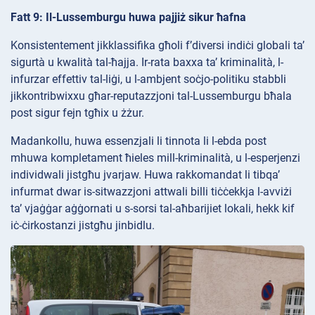
Fatt 9: Il-Lussemburgu huwa pajjiż sikur ħafna
Konsistentement jikklassifika għoli f’diversi indiċi globali ta’
sigurtà u kwalità tal-ħajja. Ir-rata baxxa ta’ kriminalità, l-
infurzar effettiv tal-liġi, u l-ambjent soċjo-politiku stabbli
jikkontribwixxu għar-reputazzjoni tal-Lussemburgu bħala
post sigur fejn tgħix u żżur.
Madankollu, huwa essenzjali li tinnota li l-ebda post
mhuwa kompletament ħieles mill-kriminalità, u l-esperjenzi
individwali jistgħu jvarjaw. Huwa rakkomandat li tibqa’
infurmat dwar is-sitwazzjoni attwali billi tiċċekkja l-avviżi
ta’ vjaġġar aġġornati u s-sorsi tal-aħbarijiet lokali, hekk kif
iċ-ċirkostanzi jistgħu jinbidlu.