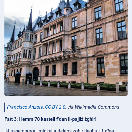
Francisco Anzola
,
CC BY 2.0
, via Wikimedia Commons
Fatt 3: Hemm 70 kastell f’dan il-pajjiż żgħir!
Il-Lussemburgu, minkejja d-daqs żgħir tiegħu, jiftaħar