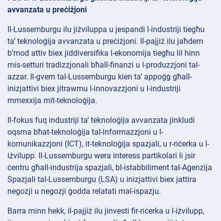
avvanzata u preċiżjoni
Il-Lussemburgu ilu jiżviluppa u jespandi l-industriji tiegħu
ta’ teknoloġija avvanzata u preċiżjoni. Il-pajjiż ilu jaħdem
b’mod attiv biex jiddiversifika l-ekonomija tiegħu lil hinn
mis-setturi tradizzjonali bħall-finanzi u l-produzzjoni tal-
azzar. Il-gvern tal-Lussemburgu kien ta’ appoġġ għall-
inizjattivi biex jitrawmu l-innovazzjoni u l-industriji
mmexxija mit-teknoloġija.
Il-fokus fuq industriji ta’ teknoloġija avvanzata jinkludi
oqsma bħat-teknoloġija tal-informazzjoni u l-
komunikazzjoni (ICT), it-teknoloġija spazjali, u r-riċerka u l-
iżvilupp. Il-Lussemburgu wera interess partikolari li jsir
ċentru għall-industrija spazjali, bl-istabbiliment tal-Aġenzija
Spazjali tal-Lussemburgu (LSA) u inizjattivi biex jattira
negozji u negozji ġodda relatati mal-ispazju.
Barra minn hekk, il-pajjiż ilu jinvesti fir-riċerka u l-iżvilupp,