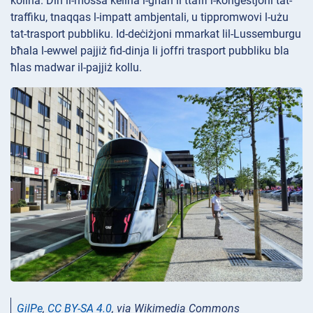
kollha. Din il-mossa kellha l-għan li ttaffi l-konġestjoni tat-
traffiku, tnaqqas l-impatt ambjentali, u tippromwovi l-użu
tat-trasport pubbliku. Id-deċiżjoni mmarkat lil-Lussemburgu
bħala l-ewwel pajjiż fid-dinja li joffri trasport pubbliku bla
ħlas madwar il-pajjiż kollu.
GilPe
,
CC BY-SA 4.0
, via Wikimedia Commons