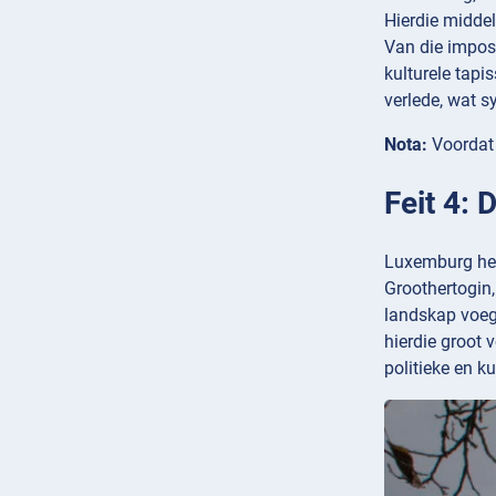
Hierdie middel
Van die imposa
kulturele tapi
verlede, wat s
Nota:
Voordat j
Feit 4: 
Luxemburg het 
Groothertogin,
landskap voeg.
hierdie groot
politieke en ku