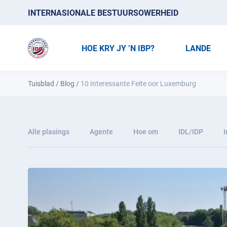
INTERNASIONALE BESTUURSOWERHEID
HOE KRY JY ’N IBP?
LANDE
Tuisblad
/
Blog
/
10 Interessante Feite oor Luxemburg
Alle plasings
Agente
Hoe om
IDL/IDP
I