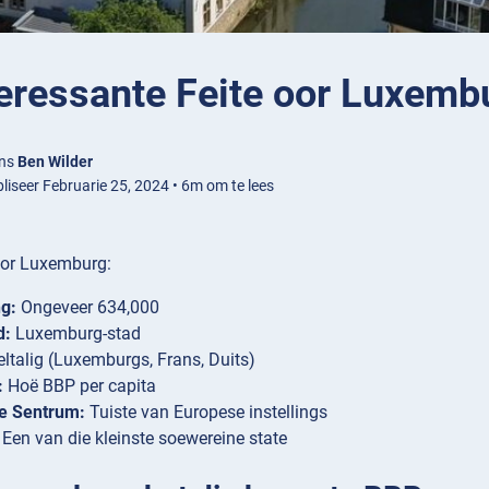
teressante Feite oor Luxemb
ens
Ben Wilder
liseer Februarie 25, 2024 • 6m om te lees
 oor Luxemburg:
g:
Ongeveer 634,000
d:
Luxemburg-stad
ltalig (Luxemburgs, Frans, Duits)
:
Hoë BBP per capita
e Sentrum:
Tuiste van Europese instellings
Een van die kleinste soewereine state