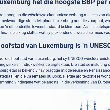
 Luxemburg het die hoogste BBP per 
an hoog op die wêreldwye ekonomiese verhoog met een van die
e merkwaardige statistiek plaas Luxemburg aan die voorpunt, wat 
 ‘n uitsonderlike lewenstandaard beklemtoon. As ‘n sleutelspel
inansiële krag skitter, wat sy plek onder die wêreld se mees vo
 Hoofstad van Luxemburg is ‘n UNES
d, die hoofstad van Luxemburg, het sy UNESCO-wêrelderfenister
tingwerke en indrukwekkende argitektuur. Die stad se insluiting o
burg-stad is bekend vir sy pragtige middeleeuse en Renaissance s
tedraal, en die Casemates du Bock. Hierdie argitektoniese wond
mming vir diegene wat belangstel in die verkenning van Europa 