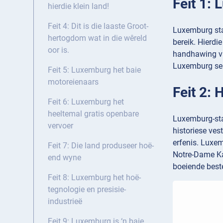
Feit 1:
hierdie klein land!
Feit 4: Dit is die laaste Groot-
Luxemburg sta
hertogdom wat in die wêreld
bereik. Hierdi
oor is.
handhawing van
Luxemburg se f
Feit 5: Luxemburg het baie
motoreienaars
Feit 2:
Feit 6: Luxemburg het
heeltemal gratis openbare
Luxemburg-sta
vervoer
historiese ves
erfenis. Luxem
Feit 7: Die land produseer hoë-
Notre-Dame Ka
end wyne
boeiende beste
Feit 8: Luxemburg het hoë-
tegnologie en presisie-
industrieë
Feit 9: Luxemburg is ‘n baie