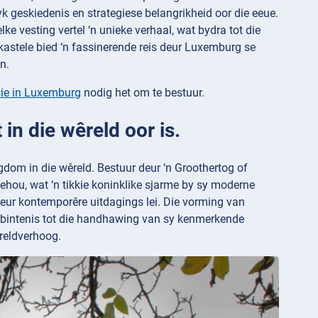
 geskiedenis en strategiese belangrikheid oor die eeue.
ke vesting vertel ‘n unieke verhaal, wat bydra tot die
 kastele bied ‘n fassinerende reis deur Luxemburg se
n.
sie in Luxemburg
nodig het om te bestuur.
 in die wêreld oor is.
dom in die wêreld. Bestuur deur ‘n Groothertog of
ehou, wat ‘n tikkie koninklike sjarme by sy moderne
deur kontemporêre uitdagings lei. Die vorming van
rbintenis tot die handhawing van sy kenmerkende
êreldverhoog.