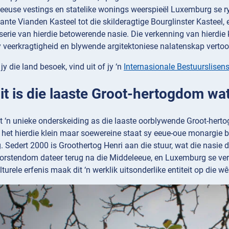
eeuse vestings en statelike wonings weerspieël Luxemburg se ryk
nte Vianden Kasteel tot die skilderagtige Bourglinster Kasteel, el
sserie van hierdie betowerende nasie. Die verkenning van hierdie
y veerkragtigheid en blywende argitektoniese nalatenskap vertoo
y die land besoek, vind uit of jy ‘n
Internasionale Bestuurslisen
Dit is die laaste Groot-hertogdom wat
‘n unieke onderskeiding as die laaste oorblywende Groot-hertog
 het hierdie klein maar soewereine staat sy eeue-oue monargie b
 Sedert 2000 is Groothertog Henri aan die stuur, wat die nasie 
 vorstendom dateer terug na die Middeleeue, en Luxemburg se ve
lturele erfenis maak dit ‘n werklik uitsonderlike entiteit op die w