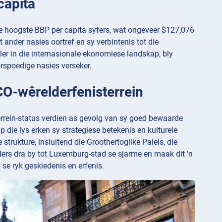
capita
 hoogste BBP per capita syfers, wat ongeveer $127,076
ander nasies oortref en sy verbintenis tot die
er in die internasionale ekonomiese landskap, bly
orspoedige nasies verseker.
CO-wêrelderfenisterrein
rein-status verdien as gevolg van sy goed bewaarde
p die lys erken sy strategiese betekenis en kulturele
trukture, insluitend die Groothertoglike Paleis, die
ers dra by tot Luxemburg-stad se sjarme en maak dit ‘n
se ryk geskiedenis en erfenis.