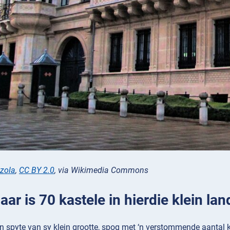
zola
,
CC BY 2.0
, via Wikimedia Commons
Daar is 70 kastele in hierdie klein lan
 spyte van sy klein grootte, spog met ‘n verstommende aantal ka