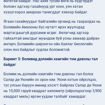
өнгөтэй байдаг. Нас ахих тусам өнгө нь бүдгэрдэг
боловч эдгээр гахайнууд урт хонх, уян хатан
хүзүүгээрээ амархан танигддаг хэвээр байдаг.
Ягаан гахайнуудыг байгалийн орчинд нь тааралдах нь
Боливийн Амазоны бүс нутагт ирэх жуулчдад
мартагдашгүй дурсамж өгдөг. Аялагчид эдгээр
гайхалтай амьтдыг муандаж буй усны замаар дайран
өнгөрч, Боливийн ширэнгэн ойн баялаг биологийн
олон янз байдлыг судлах боломжтой.
Баримт 3: Боливид дэлхийн хамгийн том давсны тал
байдаг
Боливи нь дэлхийн хамгийн том давсны тал болох
Салар де Уюнийн эх орон юм. Уюни хотын ойролцоо,
тус улсын баруун өмнөд хэсэгт байрлах Салар де Уюни
нь 10,000 гаруй квадрат километр (ойролцоогоор 3,900
квадрат миль) өргөн уудам талбайг хамардаг.