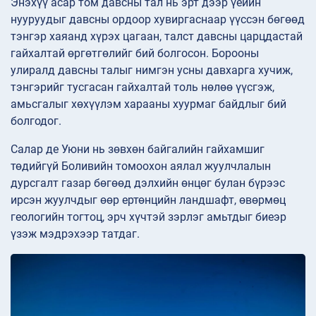
Энэхүү асар том давсны тал нь эрт дээр үеийн
нууруудыг давсны ордоор хувиргаснаар үүссэн бөгөөд
тэнгэр хаяанд хүрэх цагаан, талст давсны царцдастай
гайхалтай өргөтгөлийг бий болгосон. Борооны
улиралд давсны талыг нимгэн усны давхарга хучиж,
тэнгэрийг тусгасан гайхалтай толь нөлөө үүсгэж,
амьсгалыг хөхүүлэм харааны хуурмаг байдлыг бий
болгодог.
Салар де Уюни нь зөвхөн байгалийн гайхамшиг
төдийгүй Боливийн томоохон аялал жуулчлалын
дурсгалт газар бөгөөд дэлхийн өнцөг булан бүрээс
ирсэн жуулчдыг өөр ертөнцийн ландшафт, өвөрмөц
геологийн тогтоц, эрч хүчтэй зэрлэг амьтдыг биеэр
үзэж мэдрэхээр татдаг.