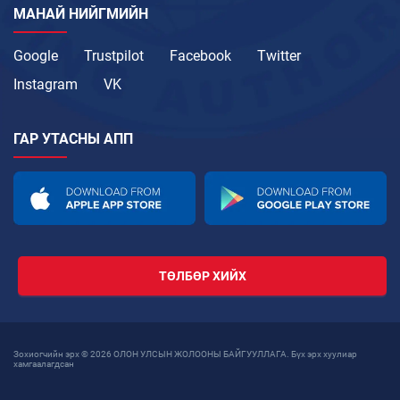
МАНАЙ НИЙГМИЙН
Google
Trustpilot
Facebook
Twitter
Instagram
VK
ГАР УТАСНЫ АПП
ТӨЛБӨР ХИЙХ
Зохиогчийн эрх © 2026 ОЛОН УЛСЫН ЖОЛООНЫ БАЙГУУЛЛАГА. Бүх эрх хуулиар
хамгаалагдсан