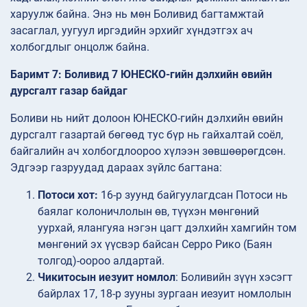
харуулж байна. Энэ нь мөн Боливид багтамжтай
засаглал, уугуул иргэдийн эрхийг хүндэтгэх ач
холбогдлыг онцолж байна.
Баримт 7: Боливид 7 ЮНЕСКО-гийн дэлхийн өвийн
дурсгалт газар байдаг
Боливи нь нийт долоон ЮНЕСКО-гийн дэлхийн өвийн
дурсгалт газартай бөгөөд тус бүр нь гайхалтай соёл,
байгалийн ач холбогдлоороо хүлээн зөвшөөрөгдсөн.
Эдгээр газруудад дараах зүйлс багтана:
Потоси хот:
16-р зуунд байгуулагдсан Потоси нь
баялаг колоничлолын өв, түүхэн мөнгөний
уурхай, ялангуяа нэгэн цагт дэлхийн хамгийн том
мөнгөний эх үүсвэр байсан Серро Рико (Баян
толгод)-оороо алдартай.
Чикитосын иезуит номлол
: Боливийн зүүн хэсэгт
байрлах 17, 18-р зууны зургаан иезуит номлолын