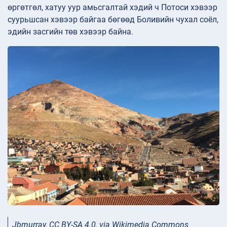
өргөтгөл, хатуу уур амьсгалтай хэдий ч Потоси хэвээр
суурьшсан хэвээр байгаа бөгөөд Боливийн чухал соёл,
эдийн засгийн төв хэвээр байна.
Jbmurray, CC BY-SA 4.0, via Wikimedia Commons