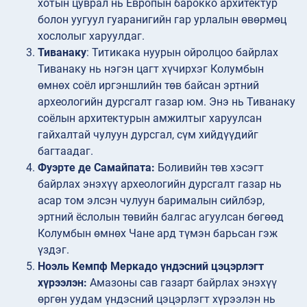
хотын цуврал нь Европын барокко архитектур
болон уугуул гуаранигийн гар урлалын өвөрмөц
хослолыг харуулдаг.
Тиванаку
: Титикака нуурын ойролцоо байрлах
Тиванаку нь нэгэн цагт хүчирхэг Колумбын
өмнөх соёл иргэншлийн төв байсан эртний
археологийн дурсгалт газар юм. Энэ нь Тиванаку
соёлын архитектурын амжилтыг харуулсан
гайхалтай чулуун дурсгал, сүм хийдүүдийг
багтаадаг.
Фуэрте де Самайпата:
Боливийн төв хэсэгт
байрлах энэхүү археологийн дурсгалт газар нь
асар том элсэн чулуун барималын сийлбэр,
эртний ёслолын төвийн балгас агуулсан бөгөөд
Колумбын өмнөх Чане ард түмэн барьсан гэж
үздэг.
Ноэль Кемпф Меркадо үндэсний цэцэрлэгт
хүрээлэн:
Амазоны сав газарт байрлах энэхүү
өргөн уудам үндэсний цэцэрлэгт хүрээлэн нь