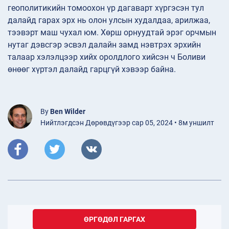
геополитикийн томоохон үр дагаварт хүргэсэн тул
далайд гарах эрх нь олон улсын худалдаа, арилжаа,
тээвэрт маш чухал юм. Хөрш орнуудтай эрэг орчмын
нутаг дэвсгэр эсвэл далайн замд нэвтрэх эрхийн
талаар хэлэлцээр хийх оролдлого хийсэн ч Боливи
өнөөг хүртэл далайд гарцгүй хэвээр байна.
By
Ben Wilder
Нийтлэгдсэн Дөрөвдүгээр сар 05, 2024 • 8м уншилт
ӨРГӨДӨЛ ГАРГАХ