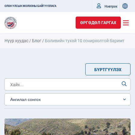
Нэвтрэх
ОЛОН УЛСЫН ЖОЛООНЫ БАЙГУУЛЛАГА
ӨРГӨДӨЛ ГАРГАХ
Нүүр хуудас
/
Блог
/
Боливийн тухай 10 сонирхолтой баримт
БҮРТГҮҮЛЭХ