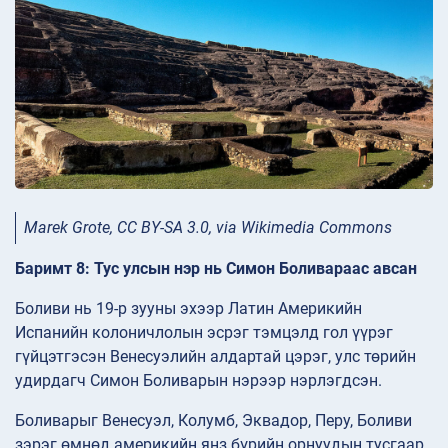
Marek Grote, CC BY-SA 3.0, via Wikimedia Commons
Баримт 8: Тус улсын нэр нь Симон Боливараас авсан
Боливи нь 19-р зууны эхээр Латин Америкийн
Испанийн колоничлолын эсрэг тэмцэлд гол үүрэг
гүйцэтгэсэн Венесуэлийн алдартай цэрэг, улс төрийн
удирдагч Симон Боливарын нэрээр нэрлэгдсэн.
Боливарыг Венесуэл, Колумб, Эквадор, Перу, Боливи
зэрэг өмнөд америкийн янз бүрийн орнуудын тусгаар