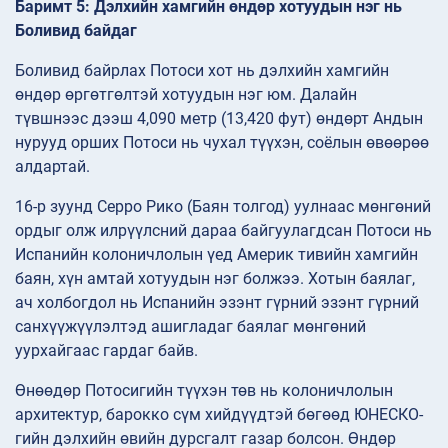
Баримт 5: Дэлхийн хамгийн өндөр хотуудын нэг нь
Боливид байдаг
Боливид байрлах Потоси хот нь дэлхийн хамгийн
өндөр өргөтгөлтэй хотуудын нэг юм. Далайн
түвшнээс дээш 4,090 метр (13,420 фут) өндөрт Андын
нурууд орших Потоси нь чухал түүхэн, соёлын өвөөрөө
алдартай.
16-р зуунд Серро Рико (Баян толгод) уулнаас мөнгөний
ордыг олж илрүүлсний дараа байгуулагдсан Потоси нь
Испанийн колоничлолын үед Америк тивийн хамгийн
баян, хүн амтай хотуудын нэг болжээ. Хотын баялаг,
ач холбогдол нь Испанийн эзэнт гүрний эзэнт гүрний
санхүүжүүлэлтэд ашигладаг баялаг мөнгөний
уурхайгаас гардаг байв.
Өнөөдөр Потосигийн түүхэн төв нь колоничлолын
архитектур, барокко сүм хийдүүдтэй бөгөөд ЮНЕСКО-
гийн дэлхийн өвийн дурсгалт газар болсон. Өндөр