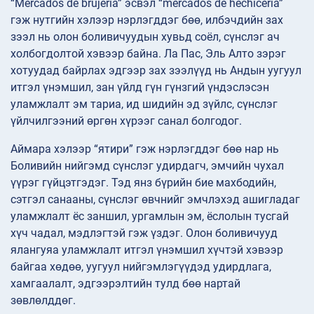
“Mercados de brujería” эсвэл “mercados de hechicería”
гэж нутгийн хэлээр нэрлэгддэг бөө, илбэчдийн зах
зээл нь олон боливичуудын хувьд соёл, сүнслэг ач
холбогдолтой хэвээр байна. Ла Пас, Эль Алто зэрэг
хотуудад байрлах эдгээр зах зээлүүд нь Андын уугуул
итгэл үнэмшил, зан үйлд гүн гүнзгий үндэслэсэн
уламжлалт эм тариа, ид шидийн эд зүйлс, сүнслэг
үйлчилгээний өргөн хүрээг санал болгодог.
Аймара хэлээр “ятири” гэж нэрлэгддэг бөө нар нь
Боливийн нийгэмд сүнслэг удирдагч, эмчийн чухал
үүрэг гүйцэтгэдэг. Тэд янз бүрийн бие махбодийн,
сэтгэл санааны, сүнслэг өвчнийг эмчлэхэд ашигладаг
уламжлалт ёс заншил, ургамлын эм, ёслолын тусгай
хүч чадал, мэдлэгтэй гэж үздэг. Олон боливичууд
ялангуяа уламжлалт итгэл үнэмшил хүчтэй хэвээр
байгаа хөдөө, уугуул нийгэмлэгүүдэд удирдлага,
хамгаалалт, эдгээрэлтийн тулд бөө нартай
зөвлөлддөг.