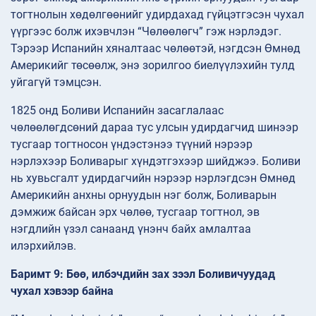
тогтнолын хөдөлгөөнийг удирдахад гүйцэтгэсэн чухал
үүргээс болж ихэвчлэн “Чөлөөлөгч” гэж нэрлэдэг.
Тэрээр Испанийн хяналтаас чөлөөтэй, нэгдсэн Өмнөд
Америкийг төсөөлж, энэ зорилгоо биелүүлэхийн тулд
уйгагүй тэмцсэн.
1825 онд Боливи Испанийн засаглалаас
чөлөөлөгдсөний дараа тус улсын удирдагчид шинээр
тусгаар тогтносон үндэстэнээ түүний нэрээр
нэрлэхээр Боливарыг хүндэтгэхээр шийджээ. Боливи
нь хувьсгалт удирдагчийн нэрээр нэрлэгдсэн Өмнөд
Америкийн анхны орнуудын нэг болж, Боливарын
дэмжиж байсан эрх чөлөө, тусгаар тогтнол, эв
нэгдлийн үзэл санаанд үнэнч байх амлалтаа
илэрхийлэв.
Баримт 9: Бөө, илбэчдийн зах зээл Боливичуудад
чухал хэвээр байна