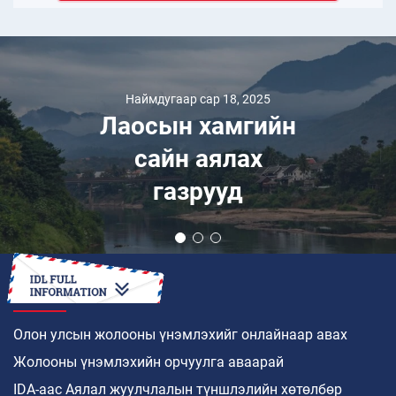
Наймдугаар сар 18, 2025
Лаосын хамгийн
сайн аялах
газрууд
ХЭРХЭН
Олон улсын жолооны үнэмлэхийг онлайнаар авах
Жолооны үнэмлэхийн орчуулга аваарай
IDA-аас Аялал жуулчлалын түншлэлийн хөтөлбөр