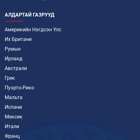
АЛДАРТАЙ ГАЗРУУД
Америкийн Нэгдсэн Улс
Их Британи
Румын
Ирланд
Австрали
Грек
Пуэрто-Рико
Мальта
Испани
Мексик
Итали
Франц