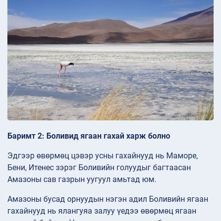
Баримт 2: Боливид ягаан гахай харж болно
Эдгээр өвөрмөц цэвэр усны гахайнууд нь Мамope,
Бени, Итенес зэрэг Боливийн голуудыг багтаасан
Амазоны сав газрын уугуул амьтад юм.
Амазоны бусад орнуудын нэгэн адил Боливийн ягаан
гахайнууд нь ялангуяа залуу үедээ өвөрмөц ягаан