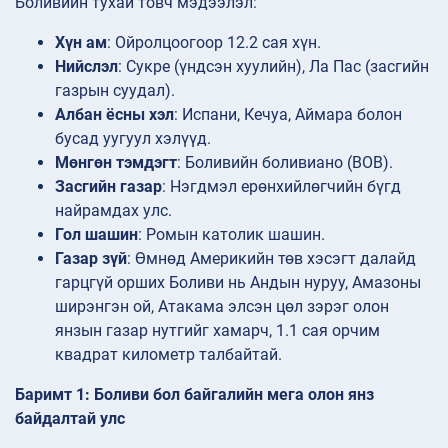
Боливийн тухай товч мэдээлэл:
Хүн ам
: Ойролцоогоор 12.2 сая хүн.
Нийслэл
: Сукре (үндсэн хуулийн), Ла Пас (засгийн
газрын суудал).
Албан ёсны хэл
: Испани, Кечуа, Аймара болон
бусад уугуул хэлүүд.
Мөнгөн тэмдэгт
: Боливийн боливиано (BOB).
Засгийн газар
: Нэгдмэл ерөнхийлөгчийн бүгд
найрамдах улс.
Гол шашин
: Ромын католик шашин.
Газар зүй
: Өмнөд Америкийн төв хэсэгт далайд
гарцгүй орших Боливи нь Андын нуруу, Амазоны
ширэнгэн ой, Атакама элсэн цөл зэрэг олон
янзын газар нутгийг хамарч, 1.1 сая орчим
квадрат километр талбайтай.
Баримт 1: Боливи бол байгалийн мега олон янз
байдалтай улс