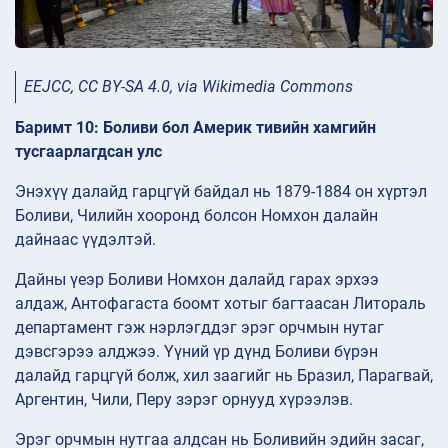
EEJCC, CC BY-SA 4.0, via Wikimedia Commons
Баримт 10: Боливи бол Америк тивийн хамгийн
тусгаарлагдсан улс
Энэхүү далайд гарцгүй байдал нь 1879-1884 он хүртэл
Боливи, Чилийн хооронд болсон Номхон далайн
дайнаас үүдэлтэй.
Дайны үеэр Боливи Номхон далайд гарах эрхээ
алдаж, Антофагаста боомт хотыг багтаасан Литораль
департамент гэж нэрлэгддэг эрэг орчмын нутаг
дэвсгэрээ алджээ. Үүний үр дүнд Боливи бүрэн
далайд гарцгүй болж, хил заагийг нь Бразил, Парагвай,
Аргентин, Чили, Перу зэрэг орнууд хүрээлэв.
Эрэг орчмын нутгаа алдсан нь Боливийн эдийн засаг,