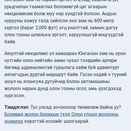
урьдчилан таамаглах боломжгүй цаг агаарын
нөхцөлөөсөө болж муу нэр хүндтэй болсон. Андын
нурууны хажуу талд сийлсэн энэ зам нь 600 метр
хүртэл (бараг 2,000 фут) эгц уналттай, замын дагуу
олон тооны шпилька эргэлт, харуулашгүй өнцгүүдтэй
байв.
Аюултай нөхцөлөөс үл хамааран Юнгасын зам нь орон
нутгийн олон нийтийн амин чухал тээврийн артери
бөгөөд адреналинтай туршлага хайж буй адвентурт
аялагчдын дуртай маршрут байв. Гэсэн хэдий ч түүний
аюул нь ялангуяа дугуйчид болон автомашины
жолооч нарын дунд олон тооны осол, амь үрэгдэхэд
хүргэсэн.
Тэмдэглэл:
Тус улсад зочлохоор төлөвлөж байна уу?
Боливид жолоо барихын тулд Олон улсын жолооны
үнэмлэх
хэрэгтэй эсэхийг шалгаарай.