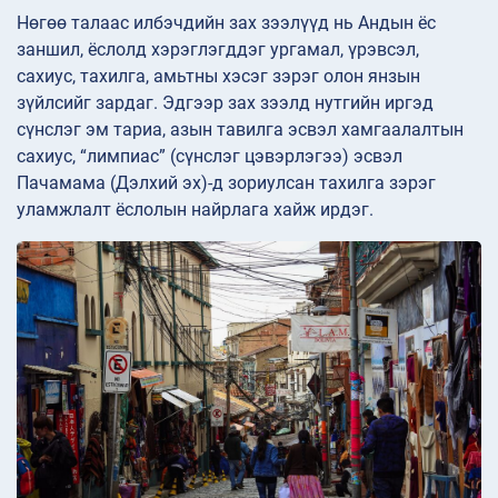
Нөгөө талаас илбэчдийн зах зээлүүд нь Андын ёс
заншил, ёслолд хэрэглэгддэг ургамал, үрэвсэл,
сахиус, тахилга, амьтны хэсэг зэрэг олон янзын
зүйлсийг зардаг. Эдгээр зах зээлд нутгийн иргэд
сүнслэг эм тариа, азын тавилга эсвэл хамгаалалтын
сахиус, “лимпиас” (сүнслэг цэвэрлэгээ) эсвэл
Пачамама (Дэлхий эх)-д зориулсан тахилга зэрэг
уламжлалт ёслолын найрлага хайж ирдэг.