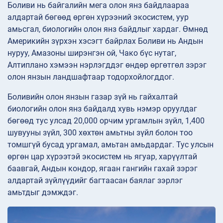
Боливи нь байгалийн мега олон янз байдлаараа
алдартай бөгөөд өргөн хүрээний экосистем, уур
амьсгал, биологийн олон янз байдлыг хардаг. Өмнөд
Америкийн зүрхэн хэсэгт байрлах Боливи нь Андын
нуруу, Амазоны ширэнгэн ой, Чако бүс нутаг,
Алтиплано хэмээн нэрлэгддэг өндөр өргөтгөл зэрэг
олон янзын ландшафтаар тодорхойлогддог.
Боливийн олон янзын газар зүй нь гайхалтай
биологийн олон янз байдалд хувь нэмэр оруулдаг
бөгөөд тус улсад 20,000 орчим ургамлын зүйл, 1,400
шувууны зүйл, 300 хөхтөн амьтны зүйл болон тоо
томшгүй бусад ургамал, амьтан амьдардаг. Тус улсын
өргөн цар хүрээтэй экосистем нь ягуар, харүүлтай
баавгай, Андын кондор, ягаан гангийн гахай зэрэг
алдартай зүйлүүдийг багтаасан баялаг зэрлэг
амьтдыг дэмждэг.