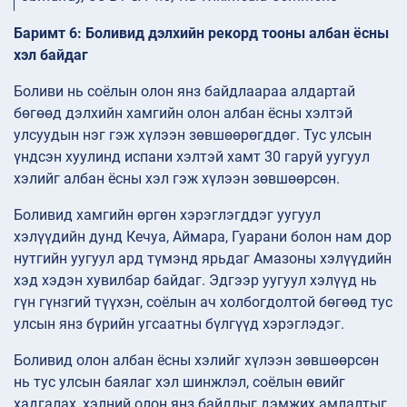
Баримт 6: Боливид дэлхийн рекорд тооны албан ёсны
хэл байдаг
Боливи нь соёлын олон янз байдлаараа алдартай
бөгөөд дэлхийн хамгийн олон албан ёсны хэлтэй
улсуудын нэг гэж хүлээн зөвшөөрөгддөг. Тус улсын
үндсэн хуулинд испани хэлтэй хамт 30 гаруй уугуул
хэлийг албан ёсны хэл гэж хүлээн зөвшөөрсөн.
Боливид хамгийн өргөн хэрэглэгддэг уугуул
хэлүүдийн дунд Кечуа, Аймара, Гуарани болон нам дор
нутгийн уугуул ард түмэнд ярьдаг Амазоны хэлүүдийн
хэд хэдэн хувилбар байдаг. Эдгээр уугуул хэлүүд нь
гүн гүнзгий түүхэн, соёлын ач холбогдолтой бөгөөд тус
улсын янз бүрийн угсаатны бүлгүүд хэрэглэдэг.
Боливид олон албан ёсны хэлийг хүлээн зөвшөөрсөн
нь тус улсын баялаг хэл шинжлэл, соёлын өвийг
хадгалах, хэлний олон янз байдлыг дэмжих амлалтыг