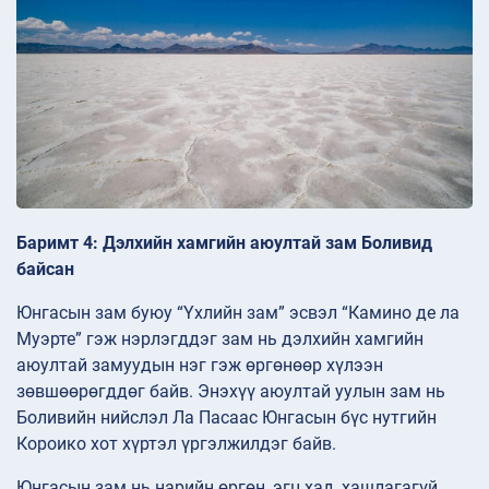
Баримт 4: Дэлхийн хамгийн аюултай зам Боливид
байсан
Юнгасын зам буюу “Үхлийн зам” эсвэл “Каминo де ла
Муэрте” гэж нэрлэгддэг зам нь дэлхийн хамгийн
аюултай замуудын нэг гэж өргөнөөр хүлээн
зөвшөөрөгддөг байв. Энэхүү аюултай уулын зам нь
Боливийн нийслэл Ла Пасаас Юнгасын бүс нутгийн
Корoикo хот хүртэл үргэлжилдэг байв.
Юнгасын зам нь нарийн өргөн, эгц хад, хашлагагүй,