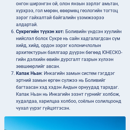
онгон ширэнгэн ой, олон янзын зэрлэг амьтан,
хүрхрээ, гол мөрөн, өвөрмөц геологийн тогтоц
зэрэг гайхалтай байгалийн үзэмжээрээ
алдартай.
Сукрегийн түүхэн хот:
Боливийн үндсэн хуулийн
нийслэл болох Сукре нь сайн хадгалагдсан сүм
хийд, хийд, ордон зэрэг колоничлолын
архитектурын баялгаар дүүрэн бөгөөд ЮНЕСКО-
гийн дэлхийн өвийн дурсгалт газрын хүлээн
зөвшөөрлийг авсан.
Капак Ньан
: Инкагийн замын систем гэгддэг
эртний замын өргөн сүлжээ нь Боливийг
багтаасан хэд хэдэн Андын орнуудад тархдаг.
Капак Ньан нь Инкагийн эзэнт гүрнийг холбож,
худалдаа, харилцаа холбоо, соёлын солилцоонд
чухал үүрэг гүйцэтгэсэн.