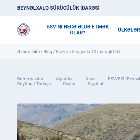
BEYNƏLXALQ SÜRÜCÜLÜK İDARƏSİ
BSV-NI NECƏ ƏLDƏ ETMƏK
ÖLKƏLƏ
OLAR?
Əsas səhifə
/
Bloq
/
Boliviya haqqında 10 maraqlı fakt
Bütün yazılar
Agentlər
Necə
BSV/BSİ (Beynəl
Reytinq / Tarixçə
Rəylər
Səyahət