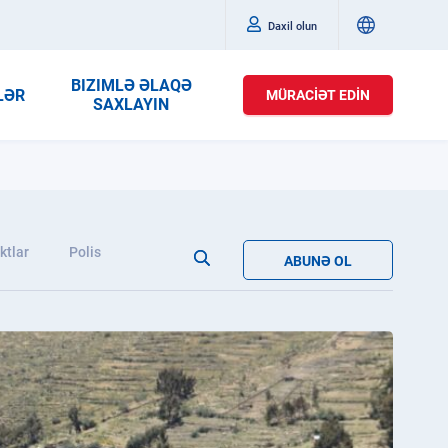
Daxil olun
BIZIMLƏ ƏLAQƏ
LƏR
MÜRACIƏT EDIN
SAXLAYIN
ktlar
Polis
ABUNƏ OL