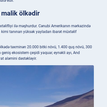
atə edir.
 malik ölkədir
müxtəlifliyi ilə məşhurdur. Cənubi Amerikanın mərkəzində
o kimi tanınan yüksək yayladan ibarət müxtəlif
 ölkədə təxminən 20.000 bitki növü, 1.400 quş növü, 300
 geniş ekosistem çeşidi yaquar, eynəkli ayı, And
at aləmini dəstəkləyir.