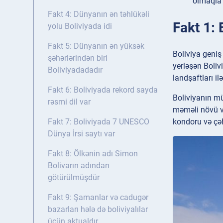
olmaqla 
Fakt 4: Dünyanın ən təhlükəli
Fakt 1: 
yolu Boliviyada idi
Fakt 5: Dünyanın ən yüksək
Boliviya geniş
şəhərlərindən biri
yerləşən Boliv
Boliviyadadadır
landşaftları il
Fakt 6: Boliviyada rekord sayda
Boliviyanın mü
rəsmi dil var
məməli növü və
kondoru və çəh
Fakt 7: Boliviyada 7 UNESCO
Dünya İrsi saytı var
Fakt 8: Ölkənin adı Simon
Bolivarın adından
götürülmüşdür
Fakt 9: Şamanlar və cadugər
bazarları hələ də boliviyalılar
üçün aktualdır