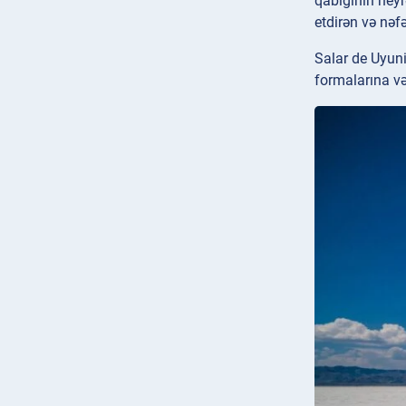
qabığının heyr
etdirən və nəf
Salar de Uyuni
formalarına və