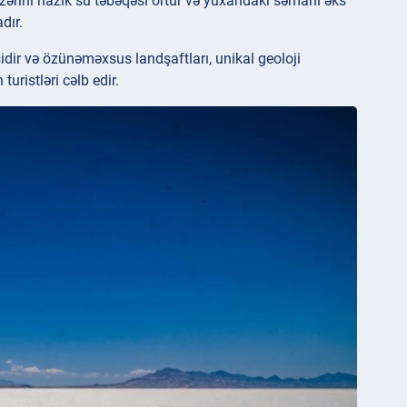
ərini nazik su təbəqəsi örtür və yuxarıdakı səmanı əks
dır.
idir və özünəməxsus landşaftları, unikal geoloji
ristləri cəlb edir.