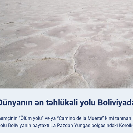
Dünyanın ən təhlükəli yolu Boliviyada
əmçinin “Ölüm yolu” və ya “Camino de la Muerte” kimi tanınan bu 
yolu Boliviyanın paytaxtı La Pazdan Yungas bölgəsindəki Koroiko