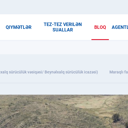
TEZ-TEZ VERILƏN
R
QIYMƏTLƏR
BLOQ
AGENT
SUALLAR
xalq sürücülük vəsiqəsi/ Beynəlxalq sürücülük icazəsi)
Maraqlı fa