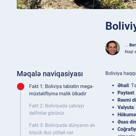
Bolivi
...
Ben
Nəşr 
Məqalə naviqasiyası
Boliviya haqqı
Əhali
: T
Fakt 1: Boliviya təbiətin mega-
Paytaxt
müxtəlifliyinə malik ölkədir
Rəsmi di
Fakt 2: Boliviyada çəhrayı
Valyuta
:
delfinlər görünür
Hökumə
Əsas di
Fakt 3: Boliviyada dünyanın ən
Coğrafi
böyük duz çölləri var