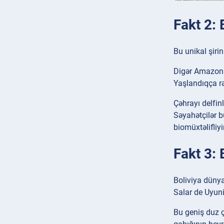
Fakt 2: 
Bu unikal şiri
Digər Amazon ö
Yaşlandıqça rən
Çəhrayı delfin
Səyahətçilər b
biomüxtəlifliy
Fakt 3: 
Boliviya dünya
Salar de Uyuni
Bu geniş duz ç