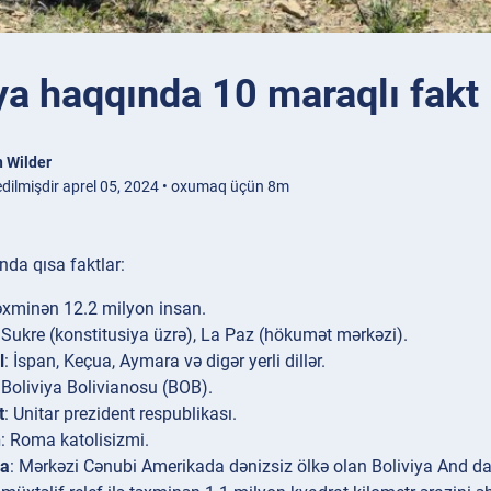
ya haqqında 10 maraqlı fakt
 Wilder
edilmişdir aprel 05, 2024 • oxumaq üçün 8m
nda qısa faktlar:
əxminən 12.2 milyon insan.
: Sukre (konstitusiya üzrə), La Paz (hökumət mərkəzi).
l
: İspan, Keçua, Aymara və digər yerli dillər.
 Boliviya Bolivianosu (BOB).
t
: Unitar prezident respublikası.
n
: Roma katolisizmi.
ya
: Mərkəzi Cənubi Amerikada dənizsiz ölkə olan Boliviya And d