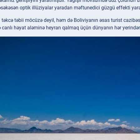
ətamiz genişliyini yaratmışdır. Yağışlı mövsümdə duz çölünün üz
əsəkəsən optik illüziyalar yaradan məftunedici güzgü effekti yara
 təkcə təbii möcüzə deyil, həm də Boliviyanın əsas turist cazibəs
 canlı həyat aləminə heyran qalmaq üçün dünyanın hər yerindən tu