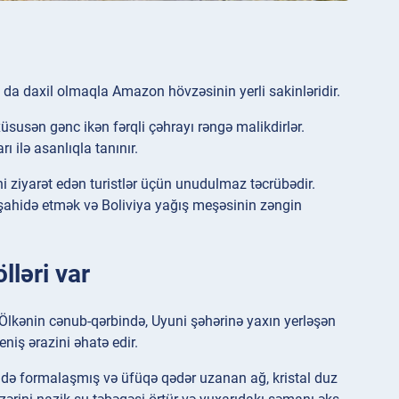
rı da daxil olmaqla Amazon hövzəsinin yerli sakinləridir.
üsusən gənc ikən fərqli çəhrayı rəngə malikdirlər.
ı ilə asanlıqla tanınır.
i ziyarət edən turistlər üçün unudulmaz təcrübədir.
üşahidə etmək və Boliviya yağış meşəsinin zəngin
lləri var
. Ölkənin cənub-qərbində, Uyuni şəhərinə yaxın yerləşən
niş ərazini əhatə edir.
ində formalaşmış və üfüqə qədər uzanan ağ, kristal duz