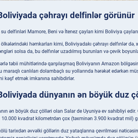
Boliviyada çəhrayı delfinlər görünür
n su delfinləri Mamore, Beni və İtenez çayları kimi Boliviya çayla
lkələrindəki həmkarları kimi, Boliviyadakı çəhrayı delfınlər də, x
gləri solsa da, bu delfınlər uzadılmış burunları və çevik boyunlar
lərlə təbii mühitlərində qarşılaşmaq Boliviyanın Amazon bölgəsin
u maraqlı canlıları dolambaçlı su yollarında hərəkət edərkən m
ini kəşf etmək imkanına sahibdirlər.
Boliviyada dünyanın ən böyük duz çö
nın ən böyük duz çölləri olan Salar de Uyuniyə ev sahibliyi edir
 10.000 kvadrat kilometrdən çox (təxminən 3.900 kvadrat mil) ge
ölü tarixdən əvvəlki göllərin duz yataqlarına çevrilməsi nəticəs