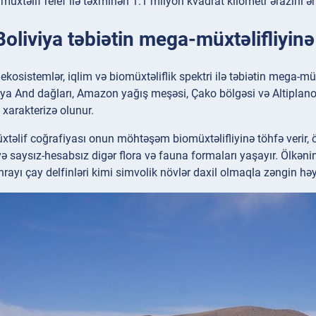
müxtəlif relef ilə təxminən 1.1 milyon kvadrat kilometr ərazini əh
Boliviya təbiətin mega-müxtəlifliyinə
 ekosistemlər, iqlim və biomüxtəliflik spektri ilə təbiətin mega-
iya And dağları, Amazon yağış meşəsi, Çako bölgəsi və Altiplan
ə xarakterizə olunur.
xtəlif coğrafiyası onun möhtəşəm biomüxtəlifliyinə töhfə verir,
 saysız-hesabsız digər flora və fauna formaları yaşayır. Ölkənin
rayı çay delfinləri kimi simvolik növlər daxil olmaqla zəngin həy