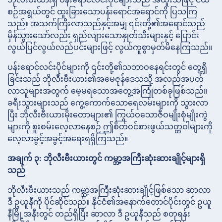
စဉ်အရွယ်တွင် ထူးခြားသောပန်းရောင်အရောင်ကို ပြသကြ
သည်။ အသက်ကြီးလာသည်နှင့်အမျှ ၎င်းတို့၏အရောင်သည်
မှိန်သွားသော်လည်း ရှည်လျားသောနှုတ်သီးများနှင့် ပြောင်း
လွယ်ပြင်လွယ်လည်ပင်းများဖြင့် လွယ်ကူစွာမှတ်မိနေကြသည်။
ပန်းရောင်လင်းပိုင်များကို ၎င်းတို့၏သဘာဝနေရင်းတွင် တွေ့ရှိ
ခြင်းသည် ဘိုလီးဗီးယား၏အမေဇုန်ဒေသသို့ အလည်အပတ်
လာသူများအတွက် မေ့မရသောအတွေ့အကြုံတစ်ခုဖြစ်သည်။
ခရီးသွားများသည် ကွေ့ကောက်သောရေလမ်းများကို သွားလာ
ပြီး ဘိုလီးဗီးယားမိုးတောများ၏ ကြွယ်ဝသောဇီဝမျိုးစုံမျိုးကွဲ
များကို စူးစမ်းလေ့လာနေစဉ် ဤစိတ်ဝင်စားဖွယ်သတ္တဝါများကို
လေ့လာခွင့်အခွင့်အရေးရရှိကြသည်။
အချက် ၃: ဘိုလီးဗီးယားတွင် ကမ္ဘာ့အကြီးဆုံးဆားချိုင့်များရှိ
သည်
ဘိုလီးဗီးယားသည် ကမ္ဘာ့အကြီးဆုံးဆားချိုင့်ဖြစ်သော ဆာလာ
ဒီ ဥယူနီကို ပိုင်ဆိုင်သည်။ နိုင်ငံ၏အနောက်တောင်ပိုင်းတွင် ဥယူ
နီမြို့အနီးတွင် တည်ရှိပြီး ဆာလာ ဒီ ဥယူနီသည် စတုရန်း