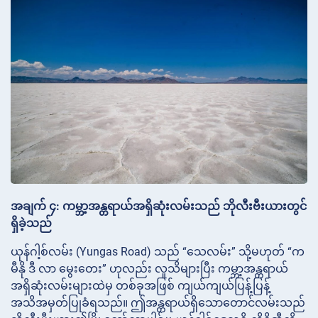
အချက် ၄: ကမ္ဘာ့အန္တရာယ်အရှိဆုံးလမ်းသည် ဘိုလီးဗီးယားတွင်
ရှိခဲ့သည်
ယုန်ဂါ့စ်လမ်း (Yungas Road) သည် “သေလမ်း” သို့မဟုတ် “က
မီနို ဒီ လာ မွေးတေး” ဟုလည်း လူသိများပြီး ကမ္ဘာ့အန္တရာယ်
အရှိဆုံးလမ်းများထဲမှ တစ်ခုအဖြစ် ကျယ်ကျယ်ပြန့်ပြန့်
အသိအမှတ်ပြုခံရသည်။ ဤအန္တရာယ်ရှိသောတောင်လမ်းသည်