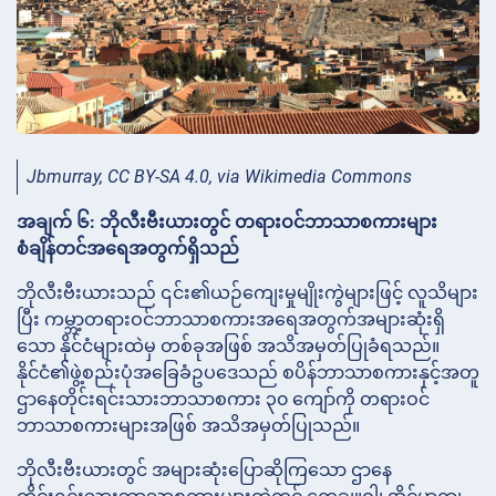
Jbmurray, CC BY-SA 4.0, via Wikimedia Commons
အချက် ၆: ဘိုလီးဗီးယားတွင် တရားဝင်ဘာသာစကားများ
စံချိန်တင်အရေအတွက်ရှိသည်
ဘိုလီးဗီးယားသည် ၎င်း၏ယဉ်ကျေးမှုမျိုးကွဲများဖြင့် လူသိများ
ပြီး ကမ္ဘာ့တရားဝင်ဘာသာစကားအရေအတွက်အများဆုံးရှိ
သော နိုင်ငံများထဲမှ တစ်ခုအဖြစ် အသိအမှတ်ပြုခံရသည်။
နိုင်ငံ၏ဖွဲ့စည်းပုံအခြေခံဥပဒေသည် စပိန်ဘာသာစကားနှင့်အတူ
ဌာနေတိုင်းရင်းသားဘာသာစကား ၃၀ ကျော်ကို တရားဝင်
ဘာသာစကားများအဖြစ် အသိအမှတ်ပြုသည်။
ဘိုလီးဗီးယားတွင် အများဆုံးပြောဆိုကြသော ဌာနေ