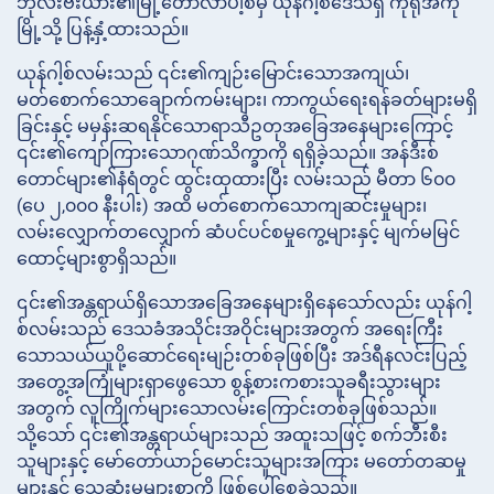
ဘိုလီးဗီးယား၏မြို့တော်လာပါ့စ်မှ ယုန်ဂါ့စ်ဒေသရှိ ကိုရိုအီကို
မြို့သို့ ပြန့်နှံ့ထားသည်။
ယုန်ဂါ့စ်လမ်းသည် ၎င်း၏ကျဉ်းမြောင်းသောအကျယ်၊
မတ်စောက်သောချောက်ကမ်းများ၊ ကာကွယ်ရေးရန်ခတ်များမရှိ
ခြင်းနှင့် မမှန်းဆရနိုင်သောရာသီဥတုအခြေအနေများကြောင့်
၎င်း၏ကျော်ကြားသောဂုဏ်သိက္ခာကို ရရှိခဲ့သည်။ အန်ဒီးစ်
တောင်များ၏နံရံတွင် ထွင်းထုထားပြီး လမ်းသည် မီတာ ၆၀၀
(ပေ ၂,၀၀၀ နီးပါး) အထိ မတ်စောက်သောကျဆင်းမှုများ၊
လမ်းလျှောက်တလျှောက် ဆံပင်ပင်စမှုကွေ့များနှင့် မျက်မမြင်
ထောင့်များစွာရှိသည်။
၎င်း၏အန္တရာယ်ရှိသောအခြေအနေများရှိနေသော်လည်း ယုန်ဂါ့
စ်လမ်းသည် ဒေသခံအသိုင်းအဝိုင်းများအတွက် အရေးကြီး
သောသယ်ယူပို့ဆောင်ရေးမျဉ်းတစ်ခုဖြစ်ပြီး အဒ်ရီနလင်းပြည့်
အတွေ့အကြုံများရှာဖွေသော စွန့်စားကစားသူခရီးသွားများ
အတွက် လူကြိုက်များသောလမ်းကြောင်းတစ်ခုဖြစ်သည်။
သို့သော် ၎င်း၏အန္တရာယ်များသည် အထူးသဖြင့် စက်ဘီးစီး
သူများနှင့် မော်တော်ယာဉ်မောင်းသူများအကြား မတော်တဆမှု
များနှင့် သေဆုံးမှုများစွာကို ဖြစ်ပေါ်စေခဲ့သည်။