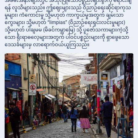
အခမ်းအနားများတွင် အသုံးပြုသောပစ္စည်းများစွာကို ရောင်းချ
ရန် လူသိများသည်။ ဤဈေးများသည် ဝိညာဉ်ရေးဆိုင်ရာကုသ
မှုများ၊ ကံကောင်းမှု သို့မဟုတ် ကာကွယ်မှုအတွက် ချမ်းသာ
ကွေးများ၊ သို့မဟုတ် “limpias” (ဝိညာဉ်ရေးရှင်းလင်းမှုများ)
သို့မဟုတ် ပါချမမ (မိခင်ကမ္ဘာမြေ) သို့ ပူဇော်သကာများကဲ့သို့
သော ရိုးရာဓလေ့များအတွက် ပါဝင်ပစ္စည်းများကို ရှာဖွေသော
ဒေသခံများမှ လာရောက်ဝယ်ယူကြသည်။