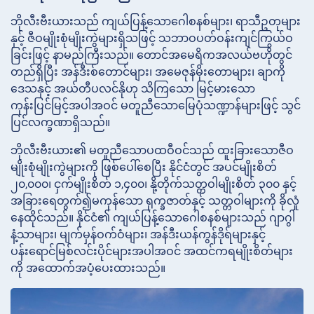
ဘိုလီးဗီးယားသည် ကျယ်ပြန့်သောဂေါစနစ်များ၊ ရာသီဥတုများ
နှင့် ဇီဝမျိုးစုံမျိုးကွဲများရှိသဖြင့် သဘာဝပတ်ဝန်းကျင်ကြွယ်ဝ
ခြင်းဖြင့် နာမည်ကြီးသည်။ တောင်အမေရိကအလယ်ဗဟိုတွင်
တည်ရှိပြီး အန်ဒီးစ်တောင်များ၊ အမေဇုန်မိုးတောများ၊ ချာကို
ဒေသနှင့် အယ်တီပလင်နိုဟု သိကြသော မြင့်မားသော
ကုန်းပြင်မြင့်အပါအဝင် မတူညီသောမြေပုံသဏ္ဍာန်များဖြင့် သွင်
ပြင်လက္ခဏာရှိသည်။
ဘိုလီးဗီးယား၏ မတူညီသောပထဝီဝင်သည် ထူးခြားသောဇီဝ
မျိုးစုံမျိုးကွဲများကို ဖြစ်ပေါ်စေပြီး နိုင်ငံတွင် အပင်မျိုးစိတ်
၂၀,၀၀၀၊ ငှက်မျိုးစိတ် ၁,၄၀၀၊ နို့တိုက်သတ္တဝါမျိုးစိတ် ၃၀၀ နှင့်
အခြားရေတွက်၍မကုန်သော ရုက္ခဇာတ်နှင့် သတ္တဝါများကို ခိုလှုံ
နေထိုင်သည်။ နိုင်ငံ၏ ကျယ်ပြန့်သောဂေါစနစ်များသည် ဂျာဂွါ
နံ့သာများ၊ မျက်မှန်ဝက်ဝံများ၊ အန်ဒီးယန်ကွန်ဒိုရ်များနှင့်
ပန်းရောင်မြစ်လင်းပိုင်များအပါအဝင် အထင်ကရမျိုးစိတ်များ
ကို အထောက်အပံ့ပေးထားသည်။