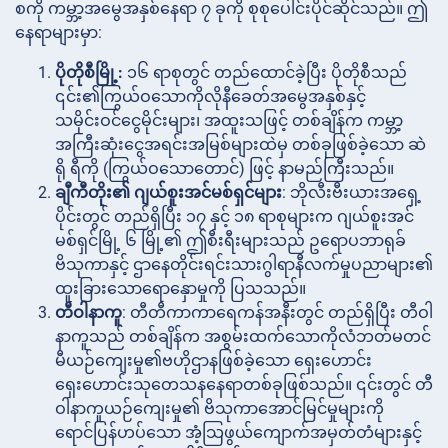
စကို ကမ္ဘာ့အမွေအနှစ်နေရာ ၇ ခုကို စုစုပေါင်းပိုင်ဆိုင်သည်။ ဤ
နေရာများမှာ:
ပိုတိုစီမြို့:
၁၆ ရာစုတွင် တည်ထောင်ခဲ့ပြီး ပိုတိုစီသည်
၎င်း၏ကြွယ်ဝသောကိုလိုနီခေတ်အမွေအနှစ်နှင့်
သမိုင်းဝင်ငွေမိုင်းများ၊ အထူးသဖြင့် တစ်ချိန်က ကမ္ဘာ့
အကြီးဆုံးငွေအရင်းအမြစ်များထဲမှ တစ်ခုဖြစ်ခဲ့သော ဆဲ
ရို ရီကို (ကြွယ်ဝသောတောင်) ဖြင့် နာမည်ကြီးသည်။
ချီကီတိုး၏ ဂျယ်စူးအင်မစ်ရှင်များ
: ဘိုလီးဗီးယားအရှေ့
ပိုင်းတွင် တည်ရှိပြီး ၁၇ နှင့် ၁၈ ရာစုများက ဂျယ်စူးအင်
မစ်ရှင်မြို့ ၆ မြို့၏ ဤစီးရီးများသည် ဥရောပဘာရုခ်
ဗိသုကာနှင့် ဌာနေတိုင်းရင်းသားဂွါရာနီလက်မှုပညာများ၏
ထူးခြားသောရောနှောမှုကို ပြသသည်။
တီဝါနာကူ
: တီတီကာကာရေကန်အနီးတွင် တည်ရှိပြီး တီဝါ
နာကူသည် တစ်ချိန်က အစွမ်းထက်သောကိုလံဘတ်မတင်
မီယဉ်ကျေးမှု၏ဗဟိုဌာနဖြစ်ခဲ့သော ရှေးဟောင်း
ရှေးဟောင်းသုတေသနနေရာတစ်ခုဖြစ်သည်။ ၎င်းတွင် တီ
ဝါနာကူယဉ်ကျေးမှု၏ ဗိသုကာအောင်မြင်မှုများကို
ရောင်ပြန်ဟပ်သော အံ့သြဖွယ်ကျောက်အမှတ်တံများနှင့်