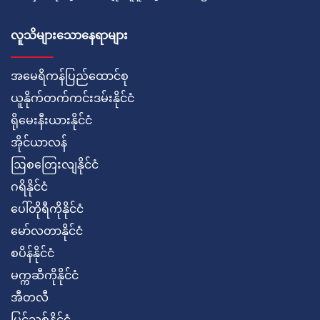
လူသိများသောနေရာများ
အမေရိကန်ပြည်ထောင်စု
ယူနိုက်တက်ကင်းဒမ်းနိုင်ငံ
ရိုမေးနီးယားနိုင်ငံ
အိုင်ယာလန်
ဩစတြေးလျနိုင်ငံ
ဂရိနိုင်ငံ
ပေါ်တိုရီကိုနိုင်ငံ
မော်လတာနိုင်ငံ
စပိန်နိုင်ငံ
မက္ကဆီကိုနိုင်ငံ
အီတလီ
ပြင်သစ်နိုင်ငံ