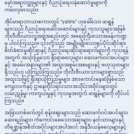
မှော်အရာဝတ္ထုများနှင့် ဝိညာဉ်ရေးဝန်ဆောင်မှုများကို
ကမ်းလှမ်းသည်။
အိုင်မာရာဘာသာစကားတွင် “yatiris” ဟုခေါ်သော ဖာရွန်
များသည် ဝိညာဉ်ရေးခေါင်းဆောင်များနှင့် ကုသသူများအဖြစ်
ဘိုလီးဗီးယားလူ့အဖွဲ့အစည်းတွင် အရေးကြီးသောအခန်းကဏ္ဍ
မှ ပါဝင်ကြသည်။ ၎င်းတို့သည် အမျိုးမျိုးသောရုပ်ပိုင်းဆိုင်ရာ၊
စိတ်ခံစားမှုဆိုင်ရာနှင့် ဝိညာဉ်ရေးဆိုင်ရာရောဂါများကို ကုသရန်
အတွက် အသုံးပြုသော ရိုးရာဓလေ့များ၊ ဆေးဖက်ဝင်အပင်များ
နှင့် အခမ်းအနားများ၏ အထူးအစွမ်းအစများနှင့် ဗဟုသုတများ
ရှိသည်ဟု ယုံကြည်ကြသည်။ ဘိုလီးဗီးယားသားများစွာသည်
အထူးသဖြင့် ရိုးရာယုံကြည်မှုများ အားကောင်းနေဆဲဖြစ်သော
ကျေးလက်နှင့် ဌာနေတိုင်းရင်းသားအသိုင်းအဝိုင်းများတွင်
လမ်းညွှန်မှု၊ ကာကွယ်မှုနှင့် ကုသမှုအတွက် ဖာရွန်များကို တိုင်ပင်
ကြသည်။
အခြားတစ်ဖက်တွင် စုန်းဈေးများသည် ဆေးဖက်ဝင်အပင်များ၊
ဆေးရည်များ၊ ကံကောင်းစေသောအရာများ၊ နတ်သားများနှင့်
တိရစ္ဆာန်အစိတ်အပိုင်းများအပါအဝင် အန်ဒီးယန်ဓလေ့များနှင့်