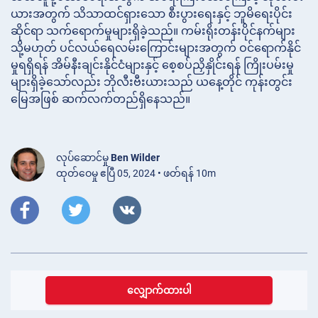
ယားအတွက် သိသာထင်ရှားသော စီးပွားရေးနှင့် ဘူမိရေးပိုင်း
ဆိုင်ရာ သက်ရောက်မှုများရှိခဲ့သည်။ ကမ်းရိုးတန်းပိုင်နက်များ
သို့မဟုတ် ပင်လယ်ရေလမ်းကြောင်းများအတွက် ဝင်ရောက်နိုင်
မှုရရှိရန် အိမ်နီးချင်းနိုင်ငံများနှင့် စေ့စပ်ညှိနှိုင်းရန် ကြိုးပမ်းမှု
များရှိခဲ့သော်လည်း ဘိုလီးဗီးယားသည် ယနေ့တိုင် ကုန်းတွင်း
မြေအဖြစ် ဆက်လက်တည်ရှိနေသည်။
လုပ်ဆောင်မှု
Ben Wilder
ထုတ်ဝေမှု ဧပြီ 05, 2024 • ဖတ်ရန် 10m
လျှောက်ထားပါ