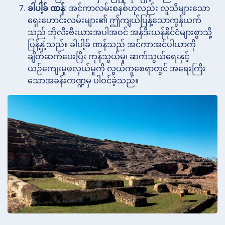
ခါပါ့ခ် ဏန်
: အင်ကာလမ်းစနစ်ဟုလည်း လူသိများသော
ရှေးဟောင်းလမ်းများ၏ ဤကျယ်ပြန့်သောကွန်ယက်
သည် ဘိုလီးဗီးယားအပါအဝင် အန်ဒီးယန်နိုင်ငံများစွာသို့
ပြန့်နှံ့သည်။ ခါပါ့ခ် ဏန်သည် အင်ကာအင်ပါယာကို
ချိတ်ဆက်ပေးပြီး ကုန်သွယ်မှု၊ ဆက်သွယ်ရေးနှင့်
ယဉ်ကျေးမှုဖလှယ်မှုကို လွယ်ကူစေရာတွင် အရေးကြီး
သောအခန်းကဏ္ဍမှ ပါဝင်ခဲ့သည်။