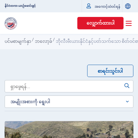
နိုင်ငံတကာ ယာဉ်မောင်းခွင့်
အကောင့်ထဲဝင်ရန်
လျှောက်ထားပါ
/
/
ပင်မစာမျက်နှာ
ဘလော့ခ်
ဘိုလီးဗီးယားနိုင်ငံနှင့်ပတ်သက်သော စိတ်ဝင
စာရင်းသွင်းပါ