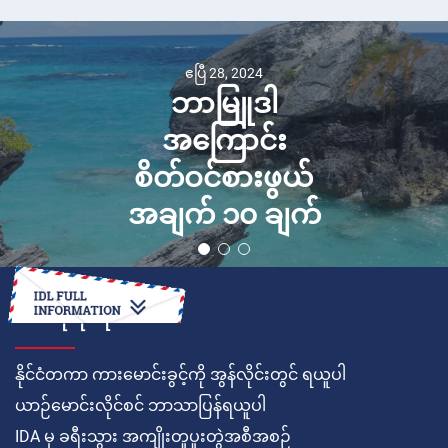
ဧပြီ 28, 2024
ဘာမြူဒါ
အကြောင်း
စိတ်ဝင်စားဖွယ်
အချက် ၁၀ ချက်
ဘယ်လိုလုပ်ရမလဲ
နိုင်ငံတကာ ကားမောင်းခွင့်ကို အွန်လိုင်းတွင် ရယူပါ
ယာဉ်မောင်းလိုင်စင် ဘာသာပြန်ရယူပါ
IDA မှ ခရီးသွား အကျိုးတူပူးတွဲအစီအစဉ်