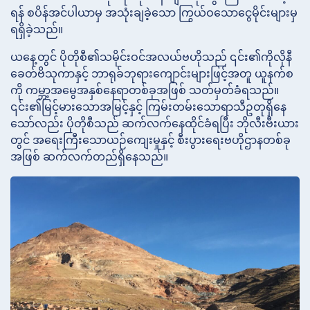
ရန် စပိန်အင်ပါယာမှ အသုံးချခဲ့သော ကြွယ်ဝသောငွေမိုင်းများမှ
ရရှိခဲ့သည်။
ယနေ့တွင် ပိုတိုစီ၏သမိုင်းဝင်အလယ်ဗဟိုသည် ၎င်း၏ကိုလိုနီ
ခေတ်ဗိသုကာနှင့် ဘာရုခ်ဘုရားကျောင်းများဖြင့်အတူ ယူနက်စ
ကို ကမ္ဘာ့အမွေအနှစ်နေရာတစ်ခုအဖြစ် သတ်မှတ်ခံရသည်။
၎င်း၏မြင့်မားသောအမြင့်နှင့် ကြမ်းတမ်းသောရာသီဥတုရှိနေ
သော်လည်း ပိုတိုစီသည် ဆက်လက်နေထိုင်ခံရပြီး ဘိုလီးဗီးယား
တွင် အရေးကြီးသောယဉ်ကျေးမှုနှင့် စီးပွားရေးဗဟိုဌာနတစ်ခု
အဖြစ် ဆက်လက်တည်ရှိနေသည်။