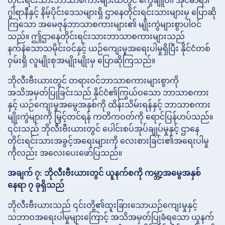
တိုင်းရင်းသားဘာသာစကားများထဲတွင် ကွေချူဝါ၊ အိုင်မာရာ၊
ဂွါရာနီနှင့် နိမ့်ပိုင်းဒေသများရှိ ဌာနေတိုင်းရင်းသားများမှ ပြောဆို
ကြသော အမေဇုန်ဘာသာစကားများ၏ မျိုးကွဲများစွာပါဝင်
သည်။ ဤဌာနေတိုင်းရင်းသားဘာသာစကားများသည်
နက်နဲသောသမိုင်းဝင်နှင့် ယဉ်ကျေးမှုအရေးပါမှုရှိပြီး နိုင်ငံတစ်
ဝှမ်းရှိ လူမျိုးစုအမျိုးမျိုးမှ ပြောဆိုကြသည်။
ဘိုလီးဗီးယားတွင် တရားဝင်ဘာသာစကားများစွာကို
အသိအမှတ်ပြုခြင်းသည် နိုင်ငံ၏ကြွယ်ဝသော ဘာသာစကား
နှင့် ယဉ်ကျေးမှုအမွေအနှစ်ကို ထိန်းသိမ်းရန်နှင့် ဘာသာစကား
မျိုးကွဲများကို မြှင့်တင်ရန် ကတိကဝတ်ကို ရောင်ပြန်ဟပ်သည်။
၎င်းသည် ဘိုလီးဗီးယားတွင် ပေါင်းစပ်အုပ်ချုပ်မှုနှင့် ဌာနေ
တိုင်းရင်းသားအခွင့်အရေးများကို လေးစားခြင်း၏အရေးပါမှု
ကိုလည်း အလေးပေးဖော်ပြသည်။
အချက် ၇: ဘိုလီးဗီးယားတွင် ယူနက်စကို ကမ္ဘာ့အမွေအနှစ်
နေရာ ၇ ခုရှိသည်
ဘိုလီးဗီးယားသည် ၎င်းတို့၏ထူးခြားသောယဉ်ကျေးမှုနှင့်
သဘာဝအရေးပါမှုများကြောင့် အသိအမှတ်ပြုခံရသော ယူနက်