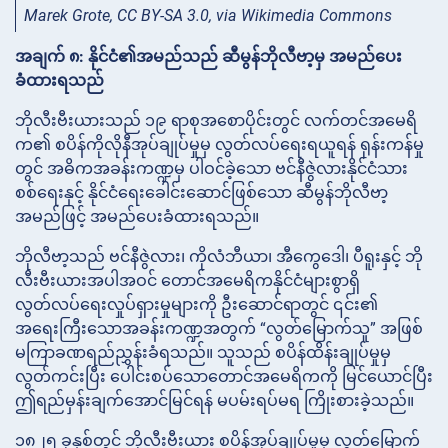
Marek Grote, CC BY-SA 3.0, via Wikimedia Commons
အချက် ၈: နိုင်ငံ၏အမည်သည် ဆီမွန်ဘိုလီဗာ့မှ အမည်ပေး
ခံထားရသည်
ဘိုလီးဗီးယားသည် ၁၉ ရာစုအစောပိုင်းတွင် လက်တင်အမေရိ
က၏ စပိန်ကိုလိုနီအုပ်ချုပ်မှုမှ လွတ်လပ်ရေးရယူရန် ရုန်းကန်မှု
တွင် အဓိကအခန်းကဏ္ဍမှ ပါဝင်ခဲ့သော ဗင်နီဇွဲလားနိုင်ငံသား
စစ်ရေးနှင့် နိုင်ငံရေးခေါင်းဆောင်ဖြစ်သော ဆီမွန်ဘိုလီဗာ့
အမည်ဖြင့် အမည်ပေးခံထားရသည်။
ဘိုလီဗာ့သည် ဗင်နီဇွဲလား၊ ကိုလံဘီယာ၊ အီကွေဒေါ၊ ပီရူးနှင့် ဘို
လီးဗီးယားအပါအဝင် တောင်အမေရိကနိုင်ငံများစွာရှိ
လွတ်လပ်ရေးလှုပ်ရှားမှုများကို ဦးဆောင်ရာတွင် ၎င်း၏
အရေးကြီးသောအခန်းကဏ္ဍအတွက် “လွတ်မြောက်သူ” အဖြစ်
မကြာခဏရည်ညွှန်းခံရသည်။ သူသည် စပိန်ထိန်းချုပ်မှုမှ
လွတ်ကင်းပြီး ပေါင်းစပ်သောတောင်အမေရိကကို မြင်ယောင်ပြီး
ဤရည်မှန်းချက်အောင်မြင်ရန် မပမ်းရပ်မရ ကြိုးစားခဲ့သည်။
၁၈၂၅ ခုနှစ်တွင် ဘိုလီးဗီးယား စပိန်အုပ်ချုပ်မှုမှ လွတ်မြောက်