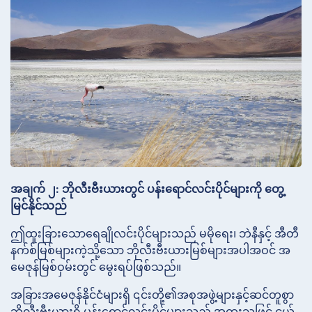
အချက် ၂: ဘိုလီးဗီးယားတွင် ပန်းရောင်လင်းပိုင်များကို တွေ့
မြင်နိုင်သည်
ဤထူးခြားသောရေချိုလင်းပိုင်များသည် မမိုရေး၊ ဘဲနီနှင့် အီတီ
နက်စ်မြစ်များကဲ့သို့သော ဘိုလီးဗီးယားမြစ်များအပါအဝင် အ
မေဇုန်မြစ်ဝှမ်းတွင် မွေးရပ်ဖြစ်သည်။
အခြားအမေဇုန်နိုင်ငံများရှိ ၎င်းတို့၏အစုအဖွဲ့များနှင့်ဆင်တူစွာ
ဘိုလီးဗီးယားရှိ ပန်းရောင်လင်းပိုင်များသည် အထူးသဖြင့် ငယ်