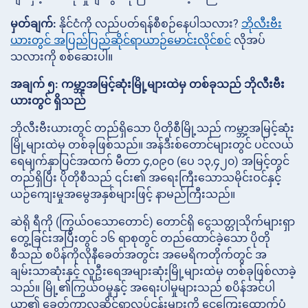
မှတ်ချက်:
နိုင်ငံကို လည်ပတ်ရန်စီစဉ်နေပါသလား?
ဘိုလီးဗီး
ယားတွင် အပြည်ပြည်ဆိုင်ရာယာဉ်မောင်းလိုင်စင်
လိုအပ်
သလားကို စစ်ဆေးပါ။
အချက် ၅: ကမ္ဘာ့အမြင့်ဆုံးမြို့များထဲမှ တစ်ခုသည် ဘိုလီးဗီး
ယားတွင် ရှိသည်
ဘိုလီးဗီးယားတွင် တည်ရှိသော ပိုတိုစီမြို့သည် ကမ္ဘာ့အမြင့်ဆုံး
မြို့များထဲမှ တစ်ခုဖြစ်သည်။ အန်ဒီးစ်တောင်များတွင် ပင်လယ်
ရေမျက်နှာပြင်အထက် မီတာ ၄,၀၉၀ (ပေ ၁၃,၄၂၀) အမြင့်တွင်
တည်ရှိပြီး ပိုတိုစီသည် ၎င်း၏ အရေးကြီးသောသမိုင်းဝင်နှင့်
ယဉ်ကျေးမှုအမွေအနှစ်များဖြင့် နာမည်ကြီးသည်။
ဆဲရို ရီကို (ကြွယ်ဝသောတောင်) တောင်ရှိ ငွေသတ္တုသိုက်များရှာ
တွေ့ခြင်းအပြီးတွင် ၁၆ ရာစုတွင် တည်ထောင်ခဲ့သော ပိုတို
စီသည် စပိန်ကိုလိုနီခေတ်အတွင်း အမေရိကတိုက်တွင် အ
ချမ်းသာဆုံးနှင့် လူဦးရေအများဆုံးမြို့များထဲမှ တစ်ခုဖြစ်လာခဲ့
သည်။ မြို့၏ကြွယ်ဝမှုနှင့် အရေးပါမှုများသည် စပိန်အင်ပါ
ယာ၏ ခေတ်ကာလဆိုင်ရာလုပ်ငန်းများကို ငွေကြေးထောက်ပံ့