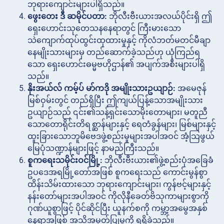
ဘုရားကျောင်းများပါရှိသည်။
ဖွေးတေး ဒီ ဆမိုင်ပတာ:
ဘိုလီးဗီးယားအလယ်ပိုင်းရှိ ဤ
ရှေးဟောင်းသုတေသနနေရာတွင် ကြီးမားသော
သဲကျောက်ထုပ်ထွင်းထုထားမှုနှင့် ကိုလံဘတ်မတင်မီချာ
နေမျိုးသားများမှ တည်ဆောက်ခဲ့သည်ဟု ယုံကြည်ရ
သော ရှေးဟောင်းဓမ္မဗဟိုဌာန်၏ အပျက်အစီးများပါရှိ
သည်။
နိုးအယ်လ် ကမ့်ပ် မာ်ကဒို အမျိုးသားဥယျာဉ်:
အမေဇုန်
မြစ်ဝှမ်းတွင် တည်ရှိပြီး ဤကျယ်ပြန့်သောအမျိုးသား
ဥယျာဉ်သည် ၎င်း၏သန့်ရှင်းသောမိုးတောများ၊ မတူညီ
သောတောရိုင်းတိရစ္ဆာန်များနှင့် ရေတံခွန်များ၊ မြစ်များနှင့်
ထူးခြားသောဘူမိဗေဒဖွဲ့စည်းမှုများအပါအဝင် အံ့သြဖွယ်
မြေပုံသဏ္ဍာန်များဖြင့် နာမည်ကြီးသည်။
စူကရေးသမိုင်းဝင်မြို့:
ဘိုလီးဗီးယား၏ဖွဲ့စည်းပုံအခြေခံ
ဥပဒေအရမြို့တော်အဖြစ် စူကရေးသည် ကောင်းမွန်စွာ
ထိန်းသိမ်းထားသော ဘုရားကျောင်းများ၊ ကွန်ဗင့်များနှင့်
နန်းတော်များအပါအဝင် ကိုလိုနီခေတ်ဗိသုကာများစွာကို
ဂုဏ်ယူစွာဖြင့် ပိုင်ဆိုင်ပြီး ယူနက်စကို ကမ္ဘာ့အမွေအနှစ်
နေရာအဖြစ် အသိအမှတ်ပြုမှုကို ရရှိခဲ့သည်။