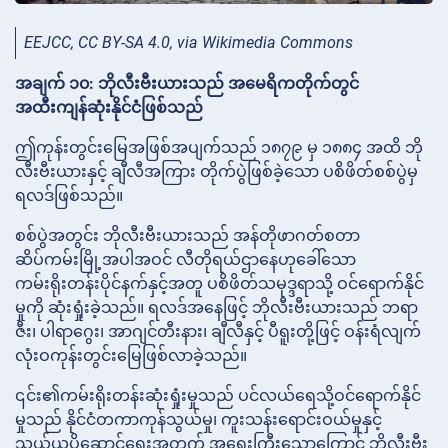
EEJCC, CC BY-SA 4.0, via Wikimedia Commons
အချက် ၁၀: ဘိုလီးဗီးယားသည် အမေရိကတိုက်တွင်
အထီးကျန်ဆုံးနိုင်ငံဖြစ်သည်
ဤကုန်းတွင်းမြေအဖြစ်အပျက်သည် ၁၈၇၉ မှ ၁၈၈၄ အထိ ဘို
လီးဗီးယားနှင့် ချီလီအကြား တိုက်ပွဲဖြစ်ခဲ့သော ပစိဖိတ်စစ်ပွဲမှ
ရလဒ်ဖြစ်သည်။
စစ်ပွဲအတွင်း ဘိုလီးဗီးယားသည် အန်တိုဖာဂတ်စတာ
ဆိပ်ကမ်းမြို့အပါအဝင် လီတိုရယ်ဌာနေဟုခေါ်သော
ကမ်းရိုးတန်းပိုင်နက်နှင့်အတူ ပစိဖိတ်သမုဒ္ဒရာသို့ ဝင်ရောက်နိုင်
မှုကို ဆုံးရှုံးခဲ့သည်။ ရလဒ်အနေဖြင့် ဘိုလီးဗီးယားသည် ဘရာ
ဇီး၊ ပါရာဂွေး၊ အာဂျင်တီးနား၊ ချီလီနှင့် ပီရူးတို့ဖြင့် ဝန်းရံလျက်
လုံးဝကုန်းတွင်းမြေဖြစ်လာခဲ့သည်။
၎င်း၏ကမ်းရိုးတန်းဆုံးရှုံးမှုသည် ပင်လယ်ရေသို့ဝင်ရောက်နိုင်
မှုသည် နိုင်ငံတကာကုန်သွယ်မှု၊ ကူးသန်းရောင်းဝယ်မှုနှင့်
သယ်ယူပို့ဆောင်ရေးအတွက် အရေးကြီးသောကြောင့် ဘိုလီးဗီး