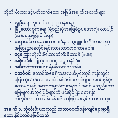
ဘိုလီးဗီးယားနှင့်ပတ်သက်သော အမြန်အချက်အလက်များ:
လူဦးရေ
: လူပေါင်း ၁၂.၂ သန်းခန့်။
မြို့တော်
: စူကရေး (ဖွဲ့စည်းပုံအခြေခံဥပဒေအရ)၊ လာပါ့စ်
(အစိုးရအဖွဲ့ရုံးစိုက်ရာ)။
တရားဝင်ဘာသာစကား
: စပိန်၊ ကွေချူဝါ၊ အိုင်မာရာ နှင့်
အခြားဌာနေတိုင်းရင်းသားဘာသာစကားများ။
ငွေကြေး
: ဘိုလီးဗီးယားဘိုလီးဗီယားနို (BOB)။
အစိုးရပုံစံ
: ပြည်ထောင်စုသမ္မတနိုင်ငံ။
အဓိကဘာသာရေး
: ရိုမန်ကက်သလစ်။
ပထဝီဝင်
: တောင်အမေရိကအလယ်ပိုင်းတွင် ကုန်းတွင်း
မြေ၊ ဘိုလီးဗီးယားသည် အန်ဒီးစ်တောင်များ၊ အမေဇုန်မိုး
တောများနှင့် အတာကမ္မသဲကန္တာရအပါအဝင် မတူညီသော
မြေမျက်နှာသွင်ပြင်များကို ပိုင်ဆိုင်ပြီး စတုရန်း
ကီလိုမီတာ ၁.၁ သန်းခန့် ဧရိယာဖြင့် ဖုံးလွှမ်းထားသည်။
အချက် ၁: ဘိုလီးဗီးယားသည် သဘာဝပတ်ဝန်းကျင်များစွာရှိ
သော နိုင်ငံတစ်ခုဖြစ်သည်