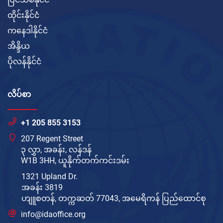
ထိုင်းနိုင်ငံ
ကနေဒါနိုင်ငံ
အိန္ဒိယ
ပိုလန်နိုင်ငံ
လိပ်စာ
+1 205 855 3153
207 Regent Street
၃ လွှာ, အခန်း, လန်ဒန်
W1B 3HH, ယူနိုက်တက်ကင်းဒမ်း
1321 Upland Dr.
အခန်း 3819
ဟျူစတန်, တက္ကဆတ် 77043, အမေရိကန် ပြည်ထောင်စု
info@idaoffice.org