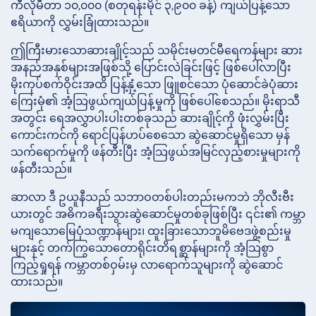
ကီလိုမီတာ ၁၀,၀၀၀ (စတုရန်းမိုင် ၃,၉၀၀ ခန့်) ကျယ်ပြန့်သော
ဧရိယာကို လွှမ်းခြုံထားသည်။
ဤကြီးမားသောဆားချိုင့်သည် သမိုင်းမတင်မီရေကန်များ ဆား
အနည်အနှစ်များအဖြစ်သို့ ပြောင်းလဲခြင်းဖြင့် ဖြစ်ပေါ်လာပြီး
မိုးကုပ်စက်ဝိုင်းအထိ ပြန့်နှံ့သော ဖြူစင်သော ပုံဆောင်ခဲပုံဆား
ကြေးမုံ၏ အံ့သြဖွယ်ကျယ်ပြန့်မှုကို ဖြစ်ပေါ်စေသည်။ မိုးရာသီ
အတွင်း ရေအလွှာပါးပါးတစ်ခုသည် ဆားချိုင့်ကို ဖုံးလွှမ်းပြီး
ကောင်းကင်ကို ရောင်ပြန်ဟပ်စေသော ဆွဲဆောင်မှုရှိသော မှန်
သက်ရောက်မှုကို ဖန်တီးပြီး အံ့သြဖွယ်အမြင်လှည့်စားမှုများကို
ဖန်တီးသည်။
ဆာလာ ဒီ ဥယူနီသည် သဘာဝတစ်ပါးတည်းမကဘဲ ဘိုလီးဗီး
ယားတွင် အဓိကခရီးသွားဆွဲဆောင်မှုတစ်ခုဖြစ်ပြီး ၎င်း၏ ကမ္ဘာ
မကျသောမြေပုံသဏ္ဍာန်များ၊ ထူးခြားသောဘူမိဗေဒဖွဲ့စည်းမှု
များနှင့် တက်ကြွသောတောရိုင်းတိရစ္ဆာန်များကို အံ့သြစွာ
ကြည့်ရှုရန် ကမ္ဘာတစ်ဝှမ်းမှ လာရောက်သူများကို ဆွဲဆောင်
ထားသည်။