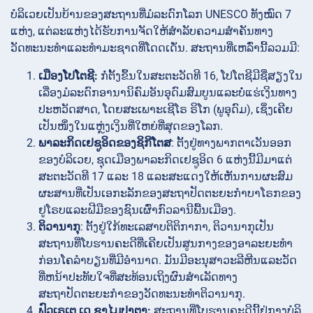
ບໍລິເວຍເປັນບ້ານຂອງສະຖານທີ່ມໍລະດົກໂລກ UNESCO ທັງໝົດ 7
ແຫ່ງ, ແຕ່ລະແຫ່ງໄດ້ຮັບການຈັດໃຫ້ສຳລັບຄວາມສຳຄັນທາງ
ວັດທະນະທຳແລະທຳມະຊາດທີ່ໂດດເດັ່ນ. ສະຖານທີ່ເຫລົ່ານີ້ລວມມີ:
ເມືອງໂປໂຕຊີ:
ກໍ່ຕັ້ງຂຶ້ນໃນສະຕະວັດທີ 16, ໂປໂຕຊີມີຊື່ສຽງໃນ
ເລື່ອງມໍລະດົກອານານິຄົມອັນອຸດົມສົມບູນແລະບໍ່ແຮ່ເງິນທາງ
ປະຫວັດສາດ, ໂດຍສະເພາະເຊີໂຣ ຣິໂກ (ພູອຸດົມ), ເຊິ່ງເຄີຍ
ເປັນໜຶ່ງໃນແຫຼ່ງເງິນທີ່ໃຫຍ່ທີ່ສຸດຂອງໂລກ.
ພາລະກິດເຢຊູອິດຂອງຊິກີໂຕສ
: ຕັ້ງຢູ່ທາງພາກຕາເວັນອອກ
ຂອງບໍລິເວຍ, ຊຸດເມືອງພາລະກິດເຢຊູອິດ 6 ແຫ່ງນີ້ມີມາແຕ່
ສະຕະວັດທີ 17 ແລະ 18 ແລະສະແດງໃຫ້ເຫັນການຜະສົມ
ຜະສານທີ່ເປັນເອກະລັກຂອງສະຖາປັດຕະຍະກຳບາໂຣກຂອງ
ຢູໂຣບແລະຝີມືຂອງຊົນເຜົ່າກົວລານີພື້ນເມືອງ.
ຕິວານາກຸ
: ຕັ້ງຢູ່ໃກ້ທະເລສາບຕິຕິກາກາ, ຕິວານາກຸເປັນ
ສະຖານທີ່ໂບຮານຄະດີທີ່ເຄີຍເປັນສູນກາງຂອງອາລະຍະທຳ
ກ່ອນໂຄລຳບຽນທີ່ມີອໍານາດ. ມັນມີອະນຸສາວະລີຫີນແລະວັດ
ທີ່ຫນ້າປະທັບໃຈທີ່ສະທ້ອນເຖິງຜົນສຳເລັດທາງ
ສະຖາປັດຕະຍະກຳຂອງວັດທະນະທຳຕິວານາກຸ.
ຟົວເຣເຕ ເດ ຊາໄມປາຕາ:
ສະຖານທີ່ໂບຮານຄະດີນີ້ຢູ່ກາງບໍລິ