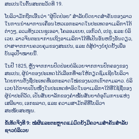
ສະເປນໃນຕົ້ນສະຕະວັດທີ 19.
ໂບລິວາມັກຖືກເອີ້ນວ່າ “ຜູ້ປົດປ່ອຍ” ສຳລັບບົດບາດສຳຄັນຂອງລາວ
ໃນການນຳພາການເຄື່ອນໄຫວເອກະລາດໃນປະເທດອາເມລິກາໃຕ້
ຕ່າງໆ, ລວມທັງເວເນຊູເອລາ, ໂຄລອມເບຍ, ເອກົວດໍ, ເປຣູ, ແລະ ບໍລິ
ເວຍ. ລາວຈິນຕະນາການເຖິງອາເມລິກາໃຕ້ທີ່ເປັນອັນຫນຶ່ງອັນດຽວ,
ປາສຈາກການຄວບຄຸມຂອງສະເປນ, ແລະ ຕໍ່ສູ້ຢ່າງບໍ່ຢຸດຢັ້ງເພື່ອ
ບັນລຸເປົ້າໝາຍນີ້.
ໃນປີ 1825, ຫຼັງຈາກການປົດປ່ອຍບໍລິເວຍຈາກການປົກຄອງຂອງ
ສະເປນ, ຜູ້ນຳຂອງປະເທດໄດ້ເລືອກທີ່ຈະໃຫ້ກຽດຊົມເຊີຍໂບລິວາ
ໂດຍການຕັ້ງຊື່ປະເທດທີ່ເອກະລາດໃໝ່ຂອງພວກເຂົາຕາມລາວ. ບໍລິ
ເວຍໄດ້ກາຍເປັນໜຶ່ງໃນປະເທດທຳອິດໃນອາເມລິກາໃຕ້ທີ່ໃຊ້ຊື່ຂອງ
ຜູ້ນຳປະຕິວັດ, ເປັນສັນຍາລັກຂອງຄຳໝັ້ນສັນຍາຕໍ່ອຸດົມການແຫ່ງ
ເສລີພາບ, ເອກະລາດ, ແລະ ຄວາມສາມັກຄີທີ່ໂບລິວາ
ສະໜັບສະໜູນ.
ຂໍ້ເທັດຈິງທີ 9: ໝໍຜີແລະຕະຫຼາດແມ່ມົດຍັງມີຄວາມສຳຄັນສຳລັບ
ຊາວບໍລິເວຍ