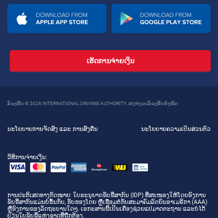
ເຮັດການຈ່າຍເງິນ
ລິຂະສິດ © 2026 INTERNATIONAL DRIVING AUTHORITY. ສະຫງວນລິຂະສິດທັງໝົດ
ນະໂຍບາຍການຈັດສົ່ງ ແລະ ການສົ່ງຄືນ
ນະໂຍບາຍຄວາມເປັນສ່ວນຕົວ
ວິທີການຈ່າຍເງິນ:
ການປະຕິເສດທາງກົດໝາຍ
: ໃບອະນຸຍາດຂັບຂີ່ສາກົນ (IDP) ທີ່ສະໜອງໃຫ້ໂດຍອົງການ
ຂັບຂີ່ສາກົນແມ່ນບໍ່ຂຶ້ນກັບ, ຮັບຮອງໂດຍ ຫຼືເຊື່ອມຕໍ່ກັບສະມາຄົມລົດຍົນອາເມຣິກາ (AAA)
ຫຼືອົງການຂອງລັດຖະບານໃດໆ. ເອກະສານນີ້ເປັນເຄື່ອງຊ່ວຍແປມາດຕະຖານ ແລະບໍ່ໄດ້
ປ່ຽນໃບຂັບຂີ່ແຫ່ງຊາດທີ່ຖືກຕ້ອງ.