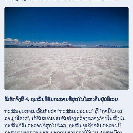
ຂໍ້ເທັດຈິງທີ 4: ຖະໜົນທີ່ອັນຕະລາຍທີ່ສຸດໃນໂລກເຄີຍຢູ່ບໍລິເວຍ
ຖະໜົນຢູນກາສ, ເອີ້ນກັນວ່າ “ຖະໜົນມະລະນະ” ຫຼື “ຄາມີໂນ ເດ
ລາ ມູເອີຣເຕ”, ໄດ້ຮັບການຍອມຮັບຢ່າງກວ້າງຂວາງວ່າເປັນໜຶ່ງໃນ
ຖະໜົນທີ່ອັນຕະລາຍທີ່ສຸດໃນໂລກ. ຖະໜົນພູເຂົາທີ່ອັນຕະລາຍນີ້
ຂະຫຍາຍຈາກລາ ປາສ, ນະຄອນຫຼວງຂອງບໍລິເວຍ, ໄປຫາເມືອງ