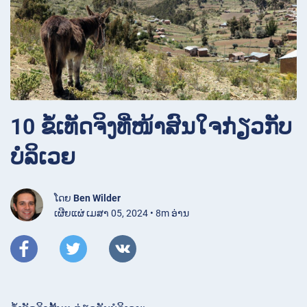
10 ຂໍ້ເທັດຈິງທີ່ໜ້າສົນໃຈກ່ຽວກັບ
ບໍລິເວຍ
ໂດຍ
Ben Wilder
ເຜີຍແຜ່ ເມສາ 05, 2024 • 8m ອ່ານ