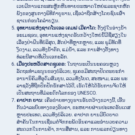
ເວຍມີການແກະສະຫຼັກຫີນທາຍຂະໜາດໃຫຍ່ແລະຊາກຫັກ
ພັງຂອງສູນກາງພິທີກຳບູຮານ, ເຊື່ອວ່າຖືກສ້າງໂດຍຊົນເຜົ່າ
ຊາເນກ່ອນໂຄລຳບຽນ.
ອຸທຍານແຫ່ງຊາດໂນເອລ ເຄມຟ ເມີຄາໂດ:
ຕັ້ງຢູ່ໃນອ່າງນ້ຳ
ອະເມຊອນ, ອຸທຍານແຫ່ງຊາດອັນກວ້າງໃຫຍ່ນີ້ມີຊື່ສຽງໃນ
ເລື່ອງປ່າຝົນທີ່ບໍລິສຸດ, ສັດປ່າທີ່ຫຼາກຫຼາຍ, ແລະ ພູມິທັດທີ່
ງົດງາມ, ລວມທັງນ້ຳຕົກ, ແມ່ນ້ຳ, ແລະ ການສ້າງຕັ້ງທາງ
ທໍລະນີສາດທີ່ເປັນເອກະລັກ.
ເມືອງປະຫວັດສາດຊູເຄຣ:
ໃນຖານະເປັນນະຄອນຫຼວງ
ລັດຖະທຳມະນູນຂອງບໍລິເວຍ, ຊູເຄຣມີສະຖາປັດຕະຍະກຳ
ອານານິຄົມທີ່ອຸດົມສົມບູນ, ລວມທັງໂບດ, ສະໜາມ, ແລະ ພະ
ລາຊວັງທີ່ຖືກປົກປັກຮັກສາໄວ້ດີ, ເຮັດໃຫ້ໄດ້ຮັບການຈັດໃຫ້
ເປັນສະຖານທີ່ມໍລະດົກໂລກຂອງ UNESCO.
ຄາປາກ ຍານ
: ເຄືອຂ່າຍທາງບູຮານອັນກວ້າງຂວາງນີ້, ເອີ້ນ
ກັນວ່າລະບົບທາງຂອງອິນຄາ, ຂະຫຍາຍຜ່ານປະເທດອັນເດສ
ຫຼາຍປະເທດ, ລວມທັງບໍລິເວຍ. ຄາປາກ ຍານມີບົດບາດ
ສຳຄັນໃນການເຊື່ອມຕໍ່ຈັກກະພັດອິນຄາແລະອຳນວຍຄວາມ
ສະດວກໃນການຄ້າ, ການສື່ສານ, ແລະ ການແລກປ່ຽນທາງ