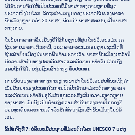
ໄດ້ຮັບການຈັດໃຫ້ເປັນປະເທດທີ່ມີພາສາທາງການຫຼາຍທີ່ສຸດ
ປະເທດໜຶ່ງໃນໂລກ. ລັດຖະທຳມະນູນຂອງປະເທດຮັບຮອງພາສາ
ພື້ນເມືອງຫຼາຍກວ່າ 30 ພາສາ, ພ້ອມກັບພາສາສະເປນ, ເປັນພາສາ
ທາງການ.
ໃນບັນດາພາສາພື້ນເມືອງທີ່ໃຊ້ກັນຫຼາຍທີ່ສຸດໃນບໍລິເວຍແມ່ນ ເຄ
ຊົວ, ອາຍມາລາ, ກົວລານີ, ແລະ ພາສາອະເມຊອນຫຼາຍຊະນິດທີ່
ຊົນເຜົ່າພື້ນເມືອງໃນພາກພື້ນທຳມະດາເວົ້າ. ພາສາພື້ນເມືອງເຫລົ່ານີ້
ມີຄວາມສຳຄັນທາງປະຫວັດສາດແລະວັດທະນະທຳອັນເລິກເຊິ່ງ
ແລະຖືກໃຊ້ໂດຍກຸ່ມຊົນເຜົ່າຕ່າງໆ ທົ່ວປະເທດ.
ການຮັບຮອງພາສາທາງການຫຼາຍພາສາໃນບໍລິເວຍສະທ້ອນເຖິງຄຳ
ໝັ້ນສັນຍາຂອງປະເທດໃນການປົກປັກຮັກສາມໍລະດົກທາງພາສາ
ແລະວັດທະນະທຳອັນອຸດົມສົມບູນແລະສົ່ງເສີມຄວາມຫຼາກຫຼາຍ
ທາງພາສາ. ມັນຍັງເນັ້ນຍ້ຳເຖິງຄວາມສຳຄັນຂອງການປົກຄອງທີ່
ລວມທຸກຄົນແລະການເຄົາລົບສິດທິຂອງຊົນເຜົ່າພື້ນເມືອງໃນບໍລິ
ເວຍ.
ຂໍ້ເທັດຈິງທີ 7: ບໍລິເວຍມີສະຖານທີ່ມໍລະດົກໂລກ UNESCO 7 ແຫ່ງ