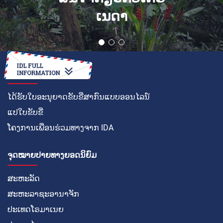
ເນດາ
ວິທີໃນການ
ໄດ້ຮັບໃບອະນຸຍາດຂັບຂີ່ສາກົນແບບອອນໄລນ໌
ແປໃບຂັບຂີ່
ໂຄງການເພື່ອນຮ່ວມທາງຈາກ IDA
ຈຸດໝາຍປາຍທາງຍອດນິຍົມ
ສະຫະລັດ
ສະຫະລາຊະອານາຈັກ
ປະເທດໂຣມາເນຍ