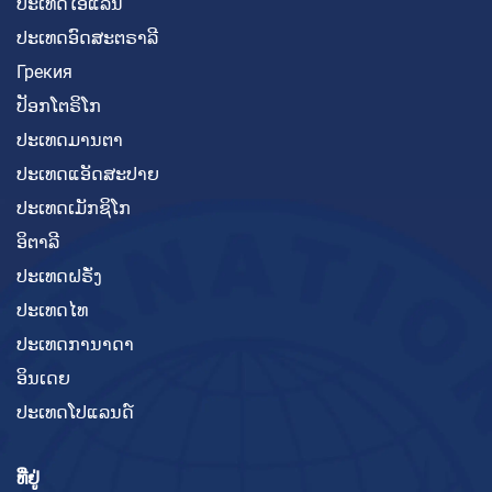
ປະເທດໄອແລນ
ປະເທດອົດສະຕຣາລີ
Грекия
ປັອກໂຕຣິໂກ
ປະເທດມານຕາ
ປະເທດແອັດສະປາຍ
ປະເທດເມັກຊິໂກ
ອິຕາລີ
ປະເທດຝຣັ່ງ
ປະເທດໄທ
ປະເທດການາດາ
ອິນເດຍ
ປະເທດໂປແລນດ໌
ທີ່ຢູ່