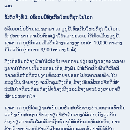
ເວຍ.
ຂໍ້ເທັດຈິງທີ 3: ບໍລິເວຍມີທົ່ງເກືອໃຫຍ່ທີ່ສຸດໃນໂລກ
ບໍລິເວຍເປັນບ້ານຂອງຊາລາ ເດ ອູຢູນີ, ທົ່ງເກືອໃຫຍ່ທີ່ສຸດໃນໂລກ.
ຕັ້ງຢູ່ທາງພາກຕາເວັນຕົກສຽງໃຕ້ຂອງປະເທດ, ໃກ້ກັບເມືອງອູຢູນີ,
ຊາລາ ເດ ອູຢູນີກວມເນື້ອທີ່ກວ້າງຂວາງຫຼາຍກວ່າ 10,000 ຕາລາງ
ກິໂລແມັດ (ປະມານ 3,900 ຕາລາງໄມລ໌).
ທົ່ງເກືອອັນກວ້າງໃຫຍ່ນີ້ເກີດຂຶ້ນຈາກການປ່ຽນແປງຂອງທະເລສາບ
ບູຮານໃຫ້ກາຍເປັນຕະກອນເກືອ, ສົ່ງຜົນໃຫ້ເກີດເປັນພື້ນທີ່ເກືອສີ
ຂາວຄຣິສຕັລທີ່ສວຍງາມທີ່ຂະຫຍາຍອອກໄປຮອດຂອບຟ້າ. ໃນ
ລະດູຝົນ, ນ້ຳບາງໆ ຈະປົກຄຸມທົ່ງເກືອ, ສ້າງເອັບເຟັກກະຈົກທີ່ໜ້າ
ປະທັບໃຈທີ່ສະທ້ອນທ້ອງຟ້າຂ້າງເທິງແລະສ້າງພາບພົວງສາຍຕາທີ່
ໜ້າປະຫລາດໃຈ.
ຊາລາ ເດ ອູຢູນີບໍ່ພຽງແຕ່ເປັນມະຫັດສະຈັນຂອງທຳມະຊາດເທົ່ານັ້ນ
ແຕ່ຍັງເປັນສະຖານທີ່ທ່ອງທ່ຽວທີ່ສຳຄັນຂອງບໍລິເວຍ, ດຶງດູດນັກ
ທ່ອງທ່ຽວຈາກທົ່ວໂລກທີ່ມາຊື່ນຊົມພູມິທັດອັນມະຫັດສະຈັນ, ການ
ສ້າງຕັ້ງທາງທໍລະນີສາດທີ່ເປັນເອກະລັກ, ແລະ ສັດປ່າທີ່ມີສີສັນ.