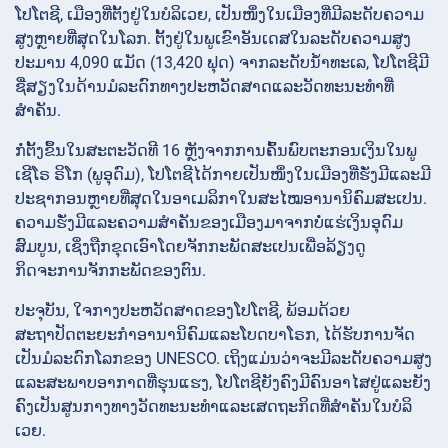
ໂປໂຕຊີ, ເມືອງທີ່ຕັ້ງຢູ່ໃນບໍລິເວຍ, ເປັນໜຶ່ງໃນເມືອງທີ່ມີລະດັບຄວາມ
ສູງຫຼາຍທີ່ສຸດໃນໂລກ. ຕັ້ງຢູ່ໃນພູເຂົາອັນເດສໃນລະດັບຄວາມສູງ
ປະມານ 4,090 ແມັດ (13,420 ຟຸດ) ຈາກລະດັບນ້ຳທະເລ, ໂປໂຕຊີມີ
ຊື່ສຽງໃນດ້ານມໍລະດົກທາງປະຫວັດສາດແລະວັດທະນະທຳທີ່
ສຳຄັນ.
ກໍ່ຕັ້ງຂຶ້ນໃນສະຕະວັດທີ 16 ຫຼັງຈາກການຄົ້ນພົບຕະກອນເງິນໃນພູ
ເຊີໂຣ ຣິໂກ (ພູອຸດົມ), ໂປໂຕຊີໄດ້ກາຍເປັນໜຶ່ງໃນເມືອງທີ່ຮັ່ງມີແລະມີ
ປະຊາກອນຫຼາຍທີ່ສຸດໃນອາເມລິກາໃນສະໄໝອານານິຄົມສະເປນ.
ຄວາມຮັ່ງມີແລະຄວາມສຳຄັນຂອງເມືອງມາຈາກບໍ່ແຮ່ເງິນອຸດົມ
ສົມບູນ, ເຊິ່ງຖືກຂຸດເອົາໂດຍຈັກກະພັດສະເປນເພື່ອລ້ຽງດູ
ກິດຈະການຈັກກະພັດຂອງຕົນ.
ປະຈຸບັນ, ໃຈກາງປະຫວັດສາດຂອງໂປໂຕຊີ, ພ້ອມດ້ວຍ
ສະຖາປັດຕະຍະກຳອານານິຄົມແລະໂບດບາໂຣກ, ໄດ້ຮັບການຈັດ
ເປັນມໍລະດົກໂລກຂອງ UNESCO. ເຖິງແມ່ນວ່າຈະມີລະດັບຄວາມສູງ
ແລະສະພາບອາກາດທີ່ຮຸນແຮງ, ໂປໂຕຊີຍັງຄົງມີຄົນອາໄສຢູ່ແລະຍັງ
ຄົງເປັນສູນກາງທາງວັດທະນະທຳແລະເສດຖະກິດທີ່ສຳຄັນໃນບໍລິ
ເວຍ.