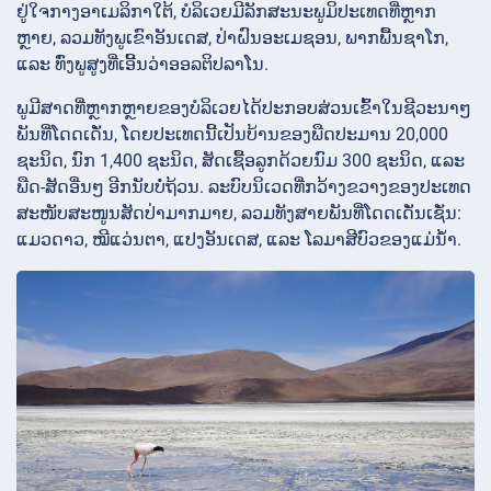
ຢູ່ໃຈກາງອາເມລິກາໃຕ້, ບໍລິເວຍມີລັກສະນະພູມິປະເທດທີ່ຫຼາກ
ຫຼາຍ, ລວມທັງພູເຂົາອັນເດສ, ປ່າຝົນອະເມຊອນ, ພາກພື້ນຊາໂກ,
ແລະ ທົ່ງພູສູງທີ່ເອີ້ນວ່າອອລຕິປລາໂນ.
ພູມີສາດທີ່ຫຼາກຫຼາຍຂອງບໍລິເວຍໄດ້ປະກອບສ່ວນເຂົ້າໃນຊີວະນາໆ
ພັນທີ່ໂດດເດັ່ນ, ໂດຍປະເທດນີ້ເປັນບ້ານຂອງພືດປະມານ 20,000
ຊະນິດ, ນົກ 1,400 ຊະນິດ, ສັດເຊື້ອລູກດ້ວຍນົມ 300 ຊະນິດ, ແລະ
ພືດ-ສັດອື່ນໆ ອີກນັບບໍ່ຖ້ວນ. ລະບົບນິເວດທີ່ກວ້າງຂວາງຂອງປະເທດ
ສະໜັບສະໜູນສັດປ່າມາກມາຍ, ລວມທັງສາຍພັນທີ່ໂດດເດັ່ນເຊັ່ນ:
ແມວດາວ, ໝີແວ່ນຕາ, ແປງອັນເດສ, ແລະ ໂລມາສີບົວຂອງແມ່ນ້ຳ.