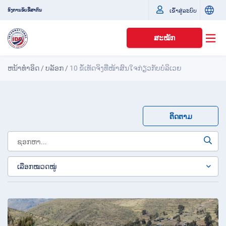
ເຂົ້າສູ່ລະບົບ
ອົງການຂັບຂີ່ສາກົນ
ສະໝັກ
ຫນ້າທໍາອິດ
/
ບລັອກ
/
10 ຂໍ້ເທັດຈິງທີ່ໜ້າສົນໃຈກ່ຽວກັບບໍລິເວຍ
ຕິດຕາມ