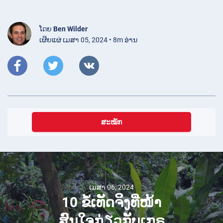
ໂດຍ
Ben Wilder
ເຜີຍແຜ່ ເມສາ 05, 2024 • 8m ອ່ານ
ສະໝັກ
ເມສາ 06, 2024
10 ຂໍ້ເທັດຈິງທີ່ໜ້າ
ສົນໃຈກ່ຽວກັບເກຣ