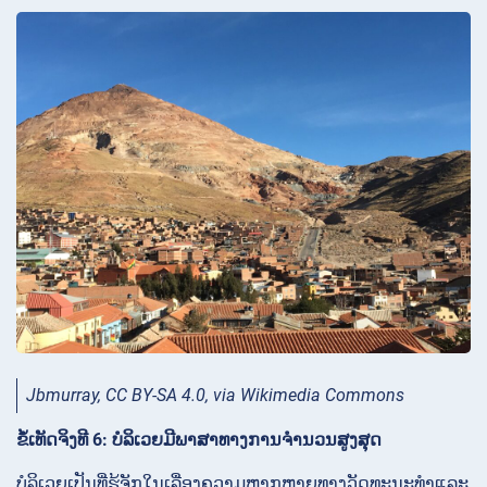
Jbmurray, CC BY-SA 4.0, via Wikimedia Commons
ຂໍ້ເທັດຈິງທີ 6: ບໍລິເວຍມີພາສາທາງການຈຳນວນສູງສຸດ
ບໍລິເວຍເປັນທີ່ຮູ້ຈັກໃນເລື່ອງຄວາມຫຼາກຫຼາຍທາງວັດທະນະທຳແລະ