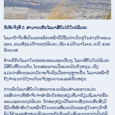
ຂໍ້ເທັດຈິງທີ 2: ສາມາດເຫັນໂລມາສີບົວໄດ້ໃນບໍລິເວຍ
ໂລມານ້ຳຈືດທີ່ເປັນເອກະລັກເຫລົ່ານີ້ມີຖິ່ນກຳເນີດຢູ່ໃນອ່າງນ້ຳອະເມ
ຊອນ, ລວມທັງແມ່ນ້ຳຂອງບໍລິເວຍ, ເຊັ່ນ ແມ່ນ້ຳມາໂມເຣ, ເບນີ, ແລະ
ອີເຕເນສ.
ຄ້າຍຄືກັບໂລມາໃນປະເທດອະເມຊອນອື່ນໆ, ໂລມາສີບົວໃນບໍລິເວຍ
ມີສີບົວທີ່ໂດດເດັ່ນ, ໂດຍສະເພາະເມື່ອພວກມັນຍັງຫນຸ່ມ. ເຖິງ
ແມ່ນວ່າສີຂອງພວກມັນຈະຈືດລົງເມື່ອອາຍຸຫຼາຍຂຶ້ນ, ໂລມາເຫລົ່ານີ້
ຍັງຈຳແນກໄດ້ງ່າຍດ້ວຍຈັງຫູດຍາວແລະຄໍຍືດຫຍຸ່ນ.
ການພົບໂລມາສີບົວໃນສະພາບແວດລ້ອມທຳມະຊາດແມ່ນ
ປະສົບການທີ່ໜ້າຈົດຈຳສຳລັບນັກທ່ອງທ່ຽວທີ່ມາຢ້ຽມຊົມພາກພື້ນ
ອະເມຊອນຂອງບໍລິເວຍ. ນັກທ່ອງທ່ຽວມີໂອກາດສັງເກດເຫັນສິ່ງມີ
ຊີວິດທີ່ໜ້າສົນໃຈເຫລົ່ານີ້ໃນຂະນະທີ່ພວກມັນລອຍຢູ່ໃນທາງນ້ຳທີ່
ຄົດໂຄ້ງແລະສຳຫຼວດຊີວະນາໆພັນອັນອຸດົມສົມບູນຂອງປ່າຝົນບໍລິ