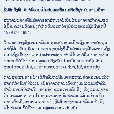
ຂໍ້ເທັດຈິງທີ 10: ບໍລິເວຍເປັນປະເທດທີ່ແຍກຕົວທີ່ສຸດໃນອາເມລິກາ
ສະຖານະການທີ່ບໍ່ມີທາງອອກສູ່ທະເລນີ້ເປັນຜົນມາຈາກສົງຄາມແປ
ຊິຟິກ, ຄວາມຂັດແຍ້ງທີ່ເກີດຂຶ້ນລະຫວ່າງບໍລິເວຍແລະຊິລີຕັ້ງແຕ່ປີ
1879 ຫາ 1884.
ໃນລະຫວ່າງສົງຄາມ, ບໍລິເວຍສູນເສຍການເຂົ້າເຖິງມະຫາສະໝຸດ
ແປຊິຟິກ, ພ້ອມກັບອານາເຂດຊາຍຝັ່ງທີ່ເອີ້ນວ່າແຂວງລີໂຕລານ, ເຊິ່ງ
ລວມເຖິງເມືອງທ່າແອນໂຕຟາກາສຕາ. ຜົນເປັນວ່າບໍລິເວຍກາຍເປັນ
ປະເທດທີ່ບໍ່ມີທາງອອກສູ່ທະເລທັງໝົດ, ໂດຍມີຊາຍແດນຖືກລ້ອມ
ຮອບໂດຍບຣາຊິລ, ປາລາກວາຍ, ອາເຈນຕີນາ, ຊິລີ, ແລະ ເປຣູ.
ການສູນເສຍຊາຍຝັ່ງໄດ້ສົ່ງຜົນກະທົບທາງເສດຖະກິດແລະພູມະລັດ
ສາດທີ່ສຳຄັນຕໍ່བໍລິເວຍ, ເນື່ອງຈາກການເຂົ້າເຖິງທະເລແມ່ນສຳຄັນ
ສຳລັບການຄ້າສາກົນ, ການຄ້າ, ແລະ ການຂົນສົ່ງ. ເຖິງແມ່ນວ່າຈະ
ມີຄວາມພະຍາຍາມໃນການເຈລະຈາກັບປະເທດເພື່ອນບ້ານເພື່ອ
ການເຂົ້າເຖິງອານາເຂດຊາຍຝັ່ງຫຼືເສັ້ນທາງທະເລ, ບໍລິເວຍຍັງຄົງ
ເປັນປະເທດທີ່ບໍ່ມີທາງອອກສູ່ທະເລຮອດປະຈຸບັນ.