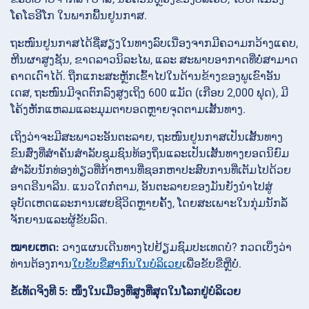
ໂຄໂຣອີໂກ ໃນພາກພື້ນຢູນກາສ.
ຖະໜົນຢູນກາສໄດ້ຊື່ສຽງໃນທາງລົບເນື່ອງຈາກມີຄວາມກວ້າງແຄບ,
ຫີນຜາສູງຊັນ, ຂາດລາວນິລະໄພ, ແລະ ສະພາບອາກາດທີ່ບໍ່ສາມາດ
ຄາດເດົາໄດ້. ຖືກແກະສະຫຼັກເຂົ້າໄປໃນດ້ານຂ້າງຂອງພູເຂົາອັນ
ເດສ, ຖະໜົນມີຈຸດຕົກລົງສູງເຖິງ 600 ແມັດ (ເກືອບ 2,000 ຟຸດ), ມີ
ໂຄ້ງຫັກແຫລມແລະມຸມຕາບອດຫຼາຍຈຸດຕາມເສັ້ນທາງ.
ເຖິງວ່າຈະມີສະພາວະອັນຕະລາຍ, ຖະໜົນຢູນກາສເປັນເສັ້ນທາງ
ຂົນສົ່ງທີ່ສຳຄັນສຳລັບຊຸມຊົນທ້ອງຖິ່ນແລະເປັນເສັ້ນທາງຍອດນິຍົມ
ສຳລັບນັກທ່ອງທ່ຽວທີ່ກ້າຫານທີ່ຊອກຫາປະສົບການທີ່ເຕັມໄປດ້ວຍ
ອາດຣີນາລີນ. ແນວໃດກໍ່ຕາມ, ອັນຕະລາຍຂອງມັນຍັງນຳໄປສູ່
ອຸບັດເຫດແລະການເສຍຊີວິດຫຼາຍຄັ້ງ, ໂດຍສະເພາະໃນກຸ່ມນັກລໍ້
ຈັກຍານແລະຜູ້ຂັບລົດ.
ໝາຍເຫດ:
ວາງແຜນເດີນທາງໄປຢ້ຽມຊົມປະເທດບໍ? ກວດເບິ່ງວ່າ
ທ່ານຕ້ອງການ
ໃບຂັບຂີ່ສາກົນໃນບໍລິເວຍ
ເພື່ອຂັບຂີ່ຫຼືບໍ່.
ຂໍ້ເທັດຈິງທີ 5: ໜຶ່ງໃນເມືອງທີ່ສູງທີ່ສຸດໃນໂລກຢູ່ບໍລິເວຍ