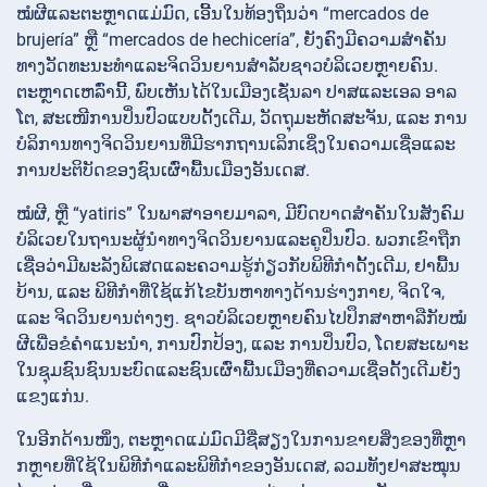
ໝໍຜີແລະຕະຫຼາດແມ່ມົດ, ເອີ້ນໃນທ້ອງຖິ່ນວ່າ “mercados de
brujería” ຫຼື “mercados de hechicería”, ຍັງຄົງມີຄວາມສຳຄັນ
ທາງວັດທະນະທຳແລະຈິດວິນຍານສຳລັບຊາວບໍລິເວຍຫຼາຍຄົນ.
ຕະຫຼາດເຫລົ່ານີ້, ພົບເຫັນໄດ້ໃນເມືອງເຊັ່ນລາ ປາສແລະເອລ ອາລ
ໂຕ, ສະເໜີການປິ່ນປົວແບບດັ້ງເດີມ, ວັດຖຸມະຫັດສະຈັນ, ແລະ ການ
ບໍລິການທາງຈິດວິນຍານທີ່ມີຮາກຖານເລິກເຊິ່ງໃນຄວາມເຊື່ອແລະ
ການປະຕິບັດຂອງຊົນເຜົ່າພື້ນເມືອງອັນເດສ.
ໝໍຜີ, ຫຼື “yatiris” ໃນພາສາອາຍມາລາ, ມີບົດບາດສຳຄັນໃນສັງຄົມ
ບໍລິເວຍໃນຖານະຜູ້ນຳທາງຈິດວິນຍານແລະຄູປິ່ນປົວ. ພວກເຂົາຖືກ
ເຊື່ອວ່າມີພະລັງພິເສດແລະຄວາມຮູ້ກ່ຽວກັບພິທີກຳດັ້ງເດີມ, ຢາພື້ນ
ບ້ານ, ແລະ ພິທີກຳທີ່ໃຊ້ແກ້ໄຂບັນຫາທາງດ້ານຮ່າງກາຍ, ຈິດໃຈ,
ແລະ ຈິດວິນຍານຕ່າງໆ. ຊາວບໍລິເວຍຫຼາຍຄົນໄປປຶກສາຫາລືກັບໝໍ
ຜີເພື່ອຂໍຄຳແນະນຳ, ການປົກປ້ອງ, ແລະ ການປິ່ນປົວ, ໂດຍສະເພາະ
ໃນຊຸມຊົນຊົນນະບົດແລະຊົນເຜົ່າພື້ນເມືອງທີ່ຄວາມເຊື່ອດັ້ງເດີມຍັງ
ແຂງແກ່ນ.
ໃນອີກດ້ານໜຶ່ງ, ຕະຫຼາດແມ່ມົດມີຊື່ສຽງໃນການຂາຍສິ່ງຂອງທີ່ຫຼາ
ກຫຼາຍທີ່ໃຊ້ໃນພິທີກຳແລະພິທີກຳຂອງອັນເດສ, ລວມທັງຢາສະໝຸນ