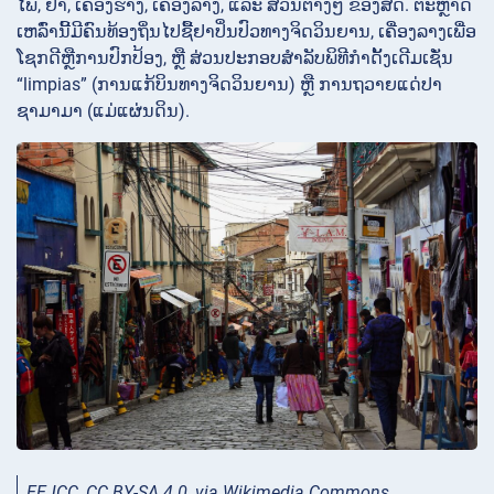
ໄພ, ຢາ, ເຄື່ອງຮາງ, ເຄື່ອງລາງ, ແລະ ສ່ວນຕ່າງໆ ຂອງສັດ. ຕະຫຼາດ
ເຫລົ່ານີ້ມີຄົນທ້ອງຖິ່ນໄປຊື້ຢາປິ່ນປົວທາງຈິດວິນຍານ, ເຄື່ອງລາງເພື່ອ
ໂຊກດີຫຼືການປົກປ້ອງ, ຫຼື ສ່ວນປະກອບສຳລັບພິທີກຳດັ້ງເດີມເຊັ່ນ
“limpias” (ການແກ້ບິນທາງຈິດວິນຍານ) ຫຼື ການຖວາຍແດ່ປາ
ຊາມາມາ (ແມ່ແຜ່ນດິນ).
EEJCC, CC BY-SA 4.0, via Wikimedia Commons