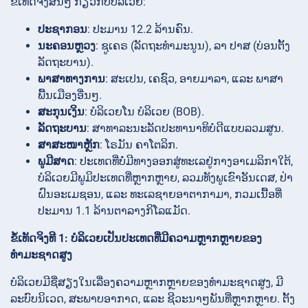
ຂໍ້ເທັດຈິງສັ້ນໆ ກ່ຽວກັບບໍລິເວຍ:
ປະຊາກອນ
: ປະມານ 12.2 ລ້ານຄົນ.
ນະຄອນຫຼວງ
: ຊູເຄຣ (ລັດຖະທຳມະນູນ), ລາ ປາສ (ບ່ອນຕັ້ງ
ລັດຖະບານ).
ພາສາທາງການ
: ສະເປນ, ເຄຊົວ, ອາຍມາລາ, ແລະ ພາສາ
ພື້ນເມືອງອື່ນໆ.
ສະກຸນເງິນ
: ບໍລິເວຍໂນ ບໍລິເວຍ (BOB).
ລັດຖະບານ
: ສາທາລະນະລັດປະທານາທິບໍດີແບບລວມສູນ.
ສາສະໜາຫຼັກ
: ໂຣມັນ ຄາໂຕລິກ.
ພູມີສາດ
: ປະເທດທີ່ບໍ່ມີທາງອອກສູ່ທະເລຢູ່ກາງອາເມລິກາໃຕ້,
ບໍລິເວຍມີພູມິປະເທດທີ່ຫຼາກຫຼາຍ, ລວມທັງພູເຂົາອັນເດສ, ປ່າ
ຝົນອະເມຊອນ, ແລະ ທະເລຊາຍອາຕາກາມາ, ກວມເນື້ອທີ່
ປະມານ 1.1 ລ້ານຕາລາງກິໂລແມັດ.
ຂໍ້ເທັດຈິງທີ 1: ບໍລິເວຍເປັນປະເທດທີ່ມີຄວາມຫຼາກຫຼາຍຂອງ
ທຳມະຊາດສູງ
ບໍລິເວຍມີຊື່ສຽງໃນເລື່ອງຄວາມຫຼາກຫຼາຍຂອງທຳມະຊາດສູງ, ມີ
ລະບົບນິເວດ, ສະພາບອາກາດ, ແລະ ຊີວະນາໆພັນທີ່ຫຼາກຫຼາຍ. ຕັ້ງ