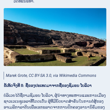
ວັດທະນະທຳ.
Marek Grote, CC BY-SA 3.0, via Wikimedia Commons
ຂໍ້ເທັດຈິງທີ 8: ຊື່ຂອງປະເທດມາຈາກຊື່ຂອງຊິມອນ ໂບລິວາ
ບໍລິເວຍໄດ້ຊື່ຕາມຊິມອນ ໂບລິວາ, ຜູ້ນຳທາງທະຫານແລະການເມືອງ
ຊາວເວເນຊູເອລາທີ່ໂດດເດັ່ນ ຜູ້ທີ່ມີບົດບາດສຳຄັນໃນການຕໍ່ສູ້ຂອງ
ອາເມລິກາລາຕິນເພື່ອເອກະລາດຈາກການປົກຄອງອານານິຄົມຂອງ