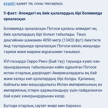
куәлігі
қажет пе, соны тексеріңіз.
5-факт: Әлемдегі ең биік қалалардың бірі Боливияда
орналасқан
Боливияда орналасқан Потоси қаласы әлемдегі ең
биік қалалардың бірі болып табылады. Теңіз
деңгейінен шамамен 4090 метр (13420 фут) биіктікте
Анд тауларында орналасқан Потоси өзінің маңызды
тарихи және мәдени мұрасымен танымал.
XVI ғасырда Серро Рико (Бай тау) тауында күміс кен
орындарының табылуынан кейін құрылған Потоси
испан отарлық дәуіріндегі Америкалардағы ең бай
және халқы көп қалалардың бірі болды. Қаланың
байлығы мен маңыздылығы Испан империясының өз
империялық істерін қаржыландыру үшін пайдаланған
бай күміс кенорындарынан келді.
Бүгінде отарлық сәулет өнері мен барокко