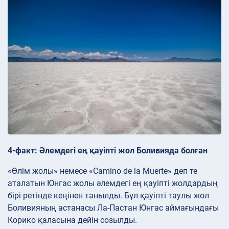
4-факт: Әлемдегі ең қауіпті жол Боливияда болған
«Өлім жолы» немесе «Camino de la Muerte» деп те
аталатын Юнгас жолы әлемдегі ең қауіпті жолдардың
бірі ретінде кеңінен танылды. Бұл қауіпті таулы жол
Боливияның астанасы Ла-Пастан Юнгас аймағындағы
Корико қаласына дейін созылды.