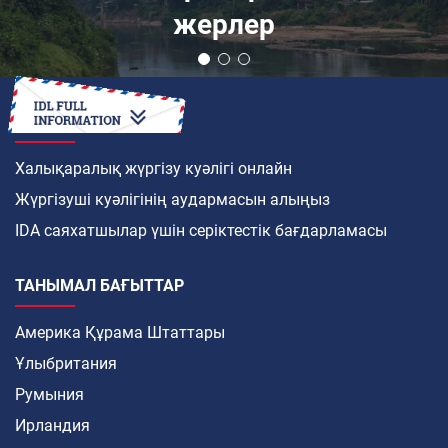
жерлер
ҚАЛАЙ
Халықаралық жүргізу куәлігі онлайн
Жүргізуші куәлігінің аудармасын алыңыз
IDA саяхатшылар үшін серіктестік бағдарламасы
ТАНЫМАЛ БАҒЫТТАР
Америка Құрама Штаттары
Ұлыбритания
Румыния
Ирландия