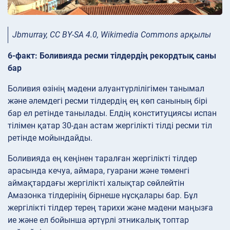
Jbmurray, CC BY-SA 4.0, Wikimedia Commons арқылы
6-факт: Боливияда ресми тілдердің рекордтық саны
бар
Боливия өзінің мәдени алуантүрлілігімен танымал
және әлемдегі ресми тілдердің ең көп санының бірі
бар ел ретінде танылады. Елдің конституциясы испан
тілімен қатар 30-дан астам жергілікті тілді ресми тіл
ретінде мойындайды.
Боливияда ең кеңінен таралған жергілікті тілдер
арасында кечуа, аймара, гуарани және төменгі
аймақтардағы жергілікті халықтар сөйлейтін
Амазонка тілдерінің бірнеше нұсқалары бар. Бұл
жергілікті тілдер терең тарихи және мәдени маңызға
ие және ел бойынша әртүрлі этникалық топтар