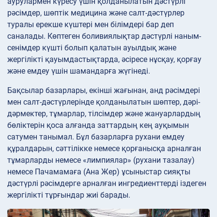
аурулармен күресу үшін қолданылатын дәстүрлі
рәсімдер, шөптік медицина және салт-дәстүрлер
туралы ерекше күштері мен білімдері бар деп
саналады. Көптеген боливиялықтар дәстүрлі наным-
сенімдер күшті болып қалатын ауылдық және
жергілікті қауымдастықтарда, әсіресе нұсқау, қорғау
және емдеу үшін шамандарға жүгінеді.
Бақсылар базарлары, екінші жағынан, анд рәсімдері
мен салт-дәстүрлерінде қолданылатын шөптер, дәрі-
дәрмектер, тұмарлар, тілсімдер және жануарлардың
бөліктерін қоса алғанда заттардың кең ауқымын
сатумен танымал. Бұл базарларға рухани емдеу
құралдарын, сәттілікке немесе қорғанысқа арналған
тұмарларды немесе «лимпиялар» (рухани тазалау)
немесе Пачамамаға (Ана Жер) ұсыныстар сияқты
дәстүрлі рәсімдерге арналған ингредиенттерді іздеген
жергілікті тұрғындар жиі барады.