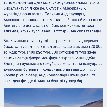
танымал, ол кең ауқымды экожүйелер, климат және
биоалуантүрлілікке ие. Оңтүстік Американың
жүрегінде орналасқан Боливия Анд таулары,
Амазонка тропикалық ормандары, Чако аймағы және
Альтиплано деп аталатын биік көкжайлақты қоса
алғанда, алуан түрлі ландшафттарымен сипатталады.
Боливияның алуан түрлі географиясы оның керемет
биоалуантүрлілігіне ықпал етеді, елде шамамен 20 000
өсімдік түрі, 1400 құс түрі, 300 сүтқоректі түрі және
сансыз басқа флора мен фауна түрлері мекендейді.
Елдің кең ауқымды экожүйелер жиынтығы жануарлар
дүниесінің байлығын қолдайды, оның ішінде ягуар,
көзілдірікті аюлар, Анд кондорлары және қызғылт
өзен дельфиндері сияқты белгілі түрлер бар.