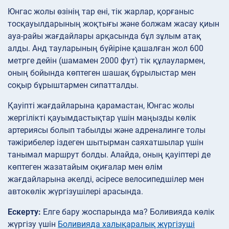
Юнгас жолы өзінің тар ені, тік жарлар, қорғаныс
тосқауылдарының жоқтығы және болжам жасау қиын
ауа-райы жағдайлары арқасында бұл зұлым атақ
алды. Анд тауларының бүйіріне қашалған жол 600
метрге дейін (шамамен 2000 фут) тік құлаулармен,
оның бойында көптеген шашақ бұрылыстар мен
соқыр бұрыштармен сипатталды.
Қауіпті жағдайларына қарамастан, Юнгас жолы
жергілікті қауымдастықтар үшін маңызды көлік
артериясы болып табылды және адреналинге толы
тәжірибелер іздеген шытырман саяхатшылар үшін
танымал маршрут болды. Алайда, оның қауіптері де
көптеген жазатайым оқиғалар мен өлім
жағдайларына әкелді, әсіресе велосипедшілер мен
автокөлік жүргізушілері арасында.
Ескерту:
Елге бару жоспарында ма? Боливияда көлік
жүргізу үшін
Боливияда халықаралық жүргізуші