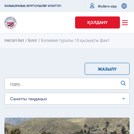
Жүйеге кіру
ХАЛЫҚАРАЛЫҚ ЖҮРГІЗУШІЛЕР АГЕНТТІГІ
ҚОЛДАНУ
Негізгі бет
/
Блог
/
Боливия туралы 10 қызықты факт
ЖАЗЫЛУ