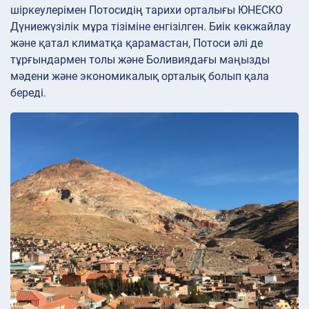
шіркеулерімен Потосидің тарихи орталығы ЮНЕСКО
Дүниежүзілік мұра тізіміне енгізілген. Биік көкжайлау
және қатал климатқа қарамастан, Потоси әлі де
тұрғындармен толы және Боливиядағы маңызды
мәдени және экономикалық орталық болып қала
береді.