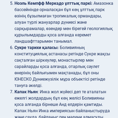
Ноэль Кемпфф Меркадо ұлттық паркі:
Амазонка
бассейнінде орналасқан бұл кең ұлттық парк
өзінің бұзылмаған тропикалық ормандары,
алуан түрлі жануарлар дүниесі және
сарқырамалар, өзендер мен бірегей геологиялық
құрылымдарды қоса алғанда керемет
ландшафттарымен танымал.
Сукре тарихи қаласы:
Боливияның
конституциялық астанасы ретінде Сукре жақсы
сақталған шіркеулер, монастырлер мен
сарайларды қоса алғанда, отарлық сәулет
өнерінің байлығымен мақтанады, бұл оны
ЮНЕСКО Дүниежүзілік мұра объектісі ретінде
тануға әкелді.
Капак Ньян
: Инка жол жүйесі деп те аталатын
ежелгі жолдардың бұл кең желісі Боливияны
қоса алғанда бірнеше Анд елдерін қамтиды.
Капак Ньян Инка империясын байланыстыруда
және сауда, байланыс пен мәдени алмасуды