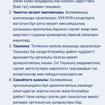
үлкен күміс көздерінің бірі болған Серро Рико
(Бай тау) кенімен танымал.
Чикитос иезуит миссиялары
: Боливияның
шығысында орналасқан, XVII-XVIII ғасырларға
жататын бұл алты иезуит миссияшылық
қалашығы еуропалық барокко сәулет өнері мен
жергілікті гуарани қолөнерінің бірегей үйлесімін
көрсетеді.
Тиуанаку
: Титикака көлінің жанында орналасқан
Тиуанаку бір кезде Колумбқа дейінгі құдіретті
өркениеттің орталығы болған ежелгі
археологиялық кешен. Ол Тиуанаку мәдениетінің
сәулет жетістіктерін көрсететін таңғажайып тас
ескерткіштер мен ғибадатханаларға ие.
Самайпата қамалы:
Боливияның
орталығындағы бұл археологиялық кешенде
алып құмтас жартас мүсіні және Колумбқа
дейінгі Чане халқы салған деп саналатын ежелгі
рәсімдік орталықтың қалдықтары бар.