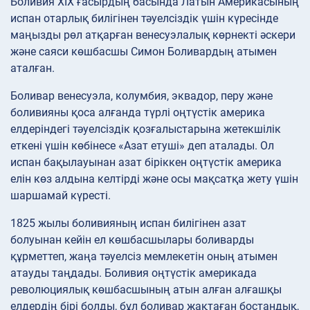
Боливия XIX ғасырдың басында Латын Америкасының
испан отарлық билігінен тәуелсіздік үшін күресінде
маңызды рөл атқарған венесуэлалық көрнекті әскери
және саяси көшбасшы Симон Боливардың атымен
аталған.
Боливар венесуэла, колумбия, эквадор, перу және
боливияны қоса алғанда түрлі оңтүстік америка
елдеріндегі тәуелсіздік қозғалыстарына жетекшілік
еткені үшін көбінесе «Азат етуші» деп аталады. Ол
испан бақылауынан азат біріккен оңтүстік америка
елін көз алдына келтірді және осы мақсатқа жету үшін
шаршамай күресті.
1825 жылы боливияның испан билігінен азат
болуынан кейін ел көшбасшылары боливарды
құрметтеп, жаңа тәуелсіз мемлекетін оның атымен
атауды таңдады. Боливия оңтүстік америкада
революциялық көшбасшының атын алған алғашқы
елдердің бірі болды, бұл боливар жақтаған бостандық,