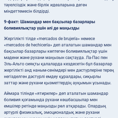
тәуелсіздік және бірлік идеаларына деген
міндеттемесін білдірді.
9-факт: Шамандар мен бақсылар базарлары
боливиялықтар үшін әлі де маңызды
Жергілікті тілде «mercados de brujería» немесе
«mercados de hechicería» деп аталатын шамандар мен
бақсылар базарлары көптеген боливиялықтар үшін
мәдени және рухани маңызын сақтауда. Ла-Пас пен
Эль-Альто сияқты қалаларда кездесетін бұл базарлар
жергілікті анд наным-сенімдері мен дәстүрлеріне терең
негізделген дәстүрлі емдеу құралдары, сиқырлы
заттар және рухани қызметтердің ауқымын ұсынады.
Аймара тілінде «ятирилер» деп аталатын шамандар
боливия қоғамында рухани көшбасшылар мен
емшілер ретінде маңызды рөл атқарады. Олардың
әртүрлі физикалық, эмоционалдық және рухани