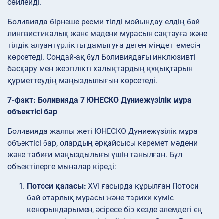
сөйлейді.
Боливияда бірнеше ресми тілді мойындау елдің бай
лингвистикалық және мәдени мұрасын сақтауға және
тілдік алуантүрлікты дамытуға деген міндеттемесін
көрсетеді. Сондай-ақ бұл Боливиядағы инклюзивті
басқару мен жергілікті халықтардың құқықтарын
құрметтеудің маңыздылығын көрсетеді.
7-факт: Боливияда 7 ЮНЕСКО Дүниежүзілік мұра
объектісі бар
Боливияда жалпы жеті ЮНЕСКО Дүниежүзілік мұра
объектісі бар, олардың әрқайсысы керемет мәдени
және табиғи маңыздылығы үшін танылған. Бұл
объектілерге мыналар кіреді:
Потоси қаласы:
XVI ғасырда құрылған Потоси
бай отарлық мұрасы және тарихи күміс
кенорындарымен, әсіресе бір кезде әлемдегі ең