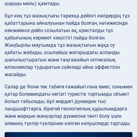
шаршы миль) қамтиды.
Бұл кең тұз жазықтығы тарихқа дейінгі көлдердің тұз
қабаттарына айналуынан пайда болған, нәтижесінде
көкжиекке дейін созылатын ақ, кристалды тұз
қабығының керемет кеңістігі пайда болған.
Жаңбырлы маусымда тұз жазықтығын жұқа су
қабаты жабады, осылайша жоғарыдағы аспанды
шағылыстыратын және таңғажайып оптикалық
иллюзиялар тудыратын сүйкімді айна эффектісін
жасайды.
Салар де Уюни тек табиғи ғажайып ғана емес, сонымен
қатар Боливиядағы негізгі туристік тартымды объект
болып табылады, бұл жердегі дүниеден тыс
ландшафттарға, бірегей геологиялық құрылымдарға
және жарқын жануарлар дүниесіне тәнті болу үшін
әлемнің түкпір-түкпірінен келген келушілерді тартады.