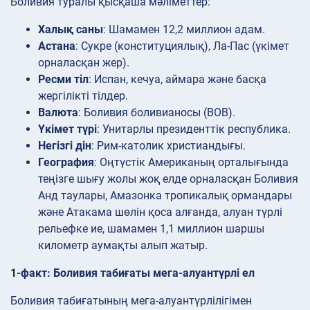
Боливия туралы қысқаша мәліметтер:
Халық саны
: Шамамен 12,2 миллион адам.
Астана
: Сукре (конституциялық), Ла-Пас (үкімет
орналасқан жер).
Ресми тіл
: Испан, кечуа, аймара және басқа
жергілікті тілдер.
Валюта
: Боливия боливианосы (BOB).
Үкімет түрі
: Унитарлы президенттік республика.
Негізгі дін
: Рим-католик христиандығы.
География
: Оңтүстік Американың орталығында
теңізге шығу жолы жоқ елде орналасқан Боливия
Анд таулары, Амазонка тропикалық ормандары
және Атакама шөлін қоса алғанда, алуан түрлі
рельефке ие, шамамен 1,1 миллион шаршы
километр аумақты алып жатыр.
1-факт: Боливия табиғаты мега-алуантүрлі ел
Боливия табиғатының мега-алуантүрлілігімен