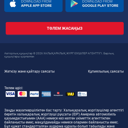
ТӨЛЕМ ЖАСАҢЫЗ
Авторлық құқықтар © 2026 ХАЛЫҚАРАЛЫҚ ЖҮРГІЗУШІЛЕР АГЕНТТІГІ. Барлық
құқықтары қорғалған
Жеткізу және қайтару саясаты
Құпиялылық саясаты
Төлем әдісі:
Заңды жауапкершіліктен бас тарту
: Халықаралық жүргізушілер агенттігі
беретін халықаралық жүргізуші рұқсаты (IDP) Америка автомобиль
қауымдастығымен (AAA) немесе кез келген үкіметтік агенттікпен
байланысты емес, мақұлдамайды немесе олармен байланысты емес.
Бұл құжат стандартталған аударма құралы болып табылады және