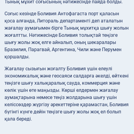
Тынық мұхит соғысының нәтижесінде пайда болды.
Соғыс кезінде Боливия Антофагаста порт қаласын
қоса алғанда, Литораль департаменті деп аталатын
жағалау аумағымен бірге Тынық мұхитқа шығу жолын
жоғалтты. Нәтижесінде Боливия толықтай теңізге
шығу жолы жоқ елге айналып, оның шекаралары
Бразилия, Парагвай, Аргентина, Чили және Перумен
қоршалды.
Жағалау сызығын жоғалту Боливия үшін елеулі
экономикалық және геосаяси салдарға әкелді, өйткені
теңізге шығу халықаралық сауда, коммерция және
көлік үшін өте маңызды. Көрші елдермен жағалау
аумақтарына немесе теңіз жолдарына шығу үшін
келіссөздер жүргізу әрекеттеріне қарамастан, Боливия
бүгінгі күнге дейін теңізге шығу жолы жоқ ел болып
қала береді.