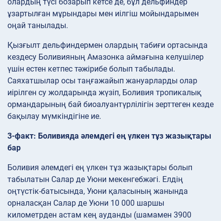
олардың түсі бозарып кетсе де, бұл дельфиндер
ұзартылған мұрындары мен иілгіш мойындарымен
оңай танылады.
Қызғылт дельфиндермен олардың табиғи ортасында
кездесу Боливияның Амазонка аймағына келушілер
үшін естен кетпес тәжірибе болып табылады.
Саяхатшылар осы таңғажайып жануарларды олар
иірілген су жолдарында жүзіп, Боливия тропикалық
ормандарының бай биоалуантүрлілігін зерттеген кезде
бақылау мүмкіндігіне ие.
3-факт: Боливияда әлемдегі ең үлкен тұз жазықтары
бар
Боливия әлемдегі ең үлкен тұз жазықтары болып
табылатын Салар де Уюни мекенгебжәгі. Елдің
оңтүстік-батысында, Уюни қаласының жанында
орналасқан Салар де Уюни 10 000 шаршы
километрден астам кең ауданды (шамамен 3900