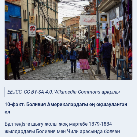
EEJCC, CC BY-SA 4.0, Wikimedia Commons арқылы
10-факт: Боливия Америкалардағы ең оқшауланған
ел
Бұл теңізге шығу жолы жоқ мәртебе 1879-1884
жылдардағы Боливия мен Чили арасында болған