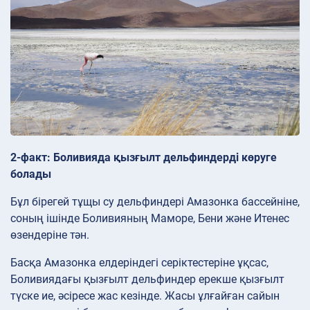
2-факт: Боливияда қызғылт дельфиндерді көруге
болады
Бұл бірегей тұщы су дельфиндері Амазонка бассейніне,
соның ішінде Боливияның Маморе, Бени және Итенес
өзендеріне тән.
Басқа Амазонка елдеріндегі серіктестеріне ұқсас,
Боливиядағы қызғылт дельфиндер ерекше қызғылт
түске ие, әсіресе жас кезінде. Жасы ұлғайған сайын