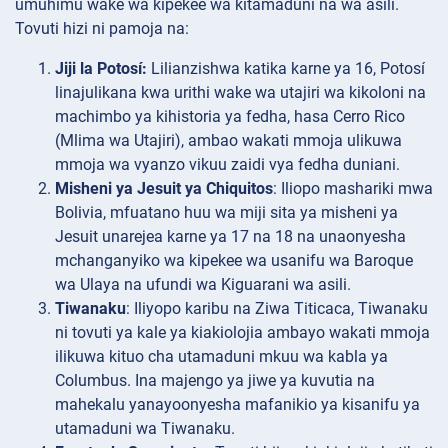
umuhimu wake wa kipekee wa kitamaduni na wa asili.
Tovuti hizi ni pamoja na:
Jiji la Potosí:
Lilianzishwa katika karne ya 16, Potosí
linajulikana kwa urithi wake wa utajiri wa kikoloni na
machimbo ya kihistoria ya fedha, hasa Cerro Rico
(Mlima wa Utajiri), ambao wakati mmoja ulikuwa
mmoja wa vyanzo vikuu zaidi vya fedha duniani.
Misheni ya Jesuit ya Chiquitos
: Iliopo mashariki mwa
Bolivia, mfuatano huu wa miji sita ya misheni ya
Jesuit unarejea karne ya 17 na 18 na unaonyesha
mchanganyiko wa kipekee wa usanifu wa Baroque
wa Ulaya na ufundi wa Kiguarani wa asili.
Tiwanaku
: Iliyopo karibu na Ziwa Titicaca, Tiwanaku
ni tovuti ya kale ya kiakiolojia ambayo wakati mmoja
ilikuwa kituo cha utamaduni mkuu wa kabla ya
Columbus. Ina majengo ya jiwe ya kuvutia na
mahekalu yanayoonyesha mafanikio ya kisanifu ya
utamaduni wa Tiwanaku.