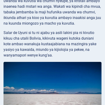
uwanda wa kuvutia wa chumvi nyeupe, ya kristali ambayo
inaenea hadi mstari wa anga. Wakati wa kipindi cha mvua,
tabaka jembamba la maji hufunika uwanda wa chumvi,
ikiunda athari ya kioo ya kuvutia ambayo inaakisi anga juu
na kuunda miongozo ya macho ya kuvutia.
Salar de Uyuni si tu ni ajabu ya asili lakini pia ni kivutio
kikuu cha utalii Bolivia, kikivuta wageni kutoka duniani
kote ambao wanakuja kustaajabiana na mazingira yake
yasiyo ya kawaida, miundo ya kijiolojia ya pekee, na
wanyamapori wenye kung’aa.