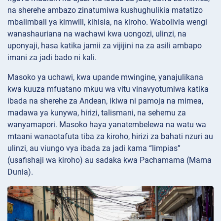
na sherehe ambazo zinatumiwa kushughulikia matatizo
mbalimbali ya kimwili, kihisia, na kiroho. Wabolivia wengi
wanashauriana na wachawi kwa uongozi, ulinzi, na
uponyaji, hasa katika jamii za vijijini na za asili ambapo
imani za jadi bado ni kali.
Masoko ya uchawi, kwa upande mwingine, yanajulikana
kwa kuuza mfuatano mkuu wa vitu vinavyotumiwa katika
ibada na sherehe za Andean, ikiwa ni pamoja na mimea,
madawa ya kunywa, hirizi, talismani, na sehemu za
wanyamapori. Masoko haya yanatembelewa na watu wa
mtaani wanaotafuta tiba za kiroho, hirizi za bahati nzuri au
ulinzi, au viungo vya ibada za jadi kama “limpias”
(usafishaji wa kiroho) au sadaka kwa Pachamama (Mama
Dunia).