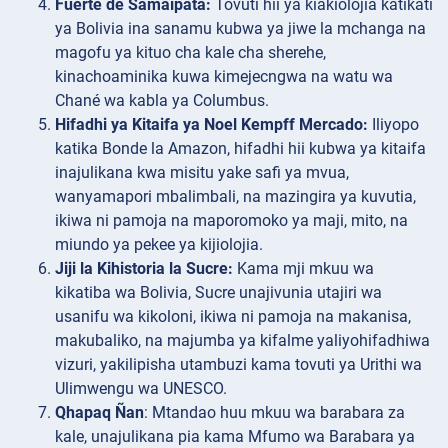
Fuerte de Samaipata:
Tovuti hii ya kiakiolojia katikati
ya Bolivia ina sanamu kubwa ya jiwe la mchanga na
magofu ya kituo cha kale cha sherehe,
kinachoaminika kuwa kimejecngwa na watu wa
Chané wa kabla ya Columbus.
Hifadhi ya Kitaifa ya Noel Kempff Mercado:
Iliyopo
katika Bonde la Amazon, hifadhi hii kubwa ya kitaifa
inajulikana kwa misitu yake safi ya mvua,
wanyamapori mbalimbali, na mazingira ya kuvutia,
ikiwa ni pamoja na maporomoko ya maji, mito, na
miundo ya pekee ya kijiolojia.
Jiji la Kihistoria la Sucre:
Kama mji mkuu wa
kikatiba wa Bolivia, Sucre unajivunia utajiri wa
usanifu wa kikoloni, ikiwa ni pamoja na makanisa,
makubaliko, na majumba ya kifalme yaliyohifadhiwa
vizuri, yakilipisha utambuzi kama tovuti ya Urithi wa
Ulimwengu wa UNESCO.
Qhapaq Ñan
: Mtandao huu mkuu wa barabara za
kale, unajulikana pia kama Mfumo wa Barabara ya