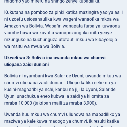
midomo yao mirefu na shingo zenye kubadilika.
Kukutana na pomboo za pinki katika mazingira yao ya asili
ni uzoefu usiosahaulika kwa wageni wanaofika mkoa wa
Amazon wa Bolivia. Wasafiri wanapata fursa ya kuwaona
viumbe hawa wa kuvutia wanapozunguka mito yenye
mzunguko na kuchunguza utofauti mkuu wa kibayolojia
wa msitu wa mvua wa Bolivia.
Ukweli wa 3: Bolivia ina uwanda mkuu wa chumvi
uliopana zaidi duniani
Bolivia ni nyumbani kwa Salar de Uyuni, uwanda mkuu wa
chumvi uliopana zaidi duniani. Uliopo katika sehemu ya
kusini-magharibi ya nchi, karibu na jiji la Uyuni, Salar de
Uyuni unachukua eneo kubwa la zaidi ya kilomita za
mraba 10,000 (takriban maili za mraba 3,900).
Uwanda huu mkuu wa chumvi uliundwa na mabadiliko ya
maziwa ya kale kuwa madogo ya chumvi, ikiresulti katika