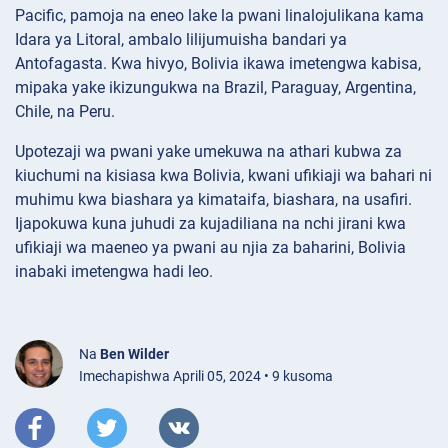
Pacific, pamoja na eneo lake la pwani linalojulikana kama
Idara ya Litoral, ambalo lilijumuisha bandari ya
Antofagasta. Kwa hivyo, Bolivia ikawa imetengwa kabisa,
mipaka yake ikizungukwa na Brazil, Paraguay, Argentina,
Chile, na Peru.
Upotezaji wa pwani yake umekuwa na athari kubwa za
kiuchumi na kisiasa kwa Bolivia, kwani ufikiaji wa bahari ni
muhimu kwa biashara ya kimataifa, biashara, na usafiri.
Ijapokuwa kuna juhudi za kujadiliana na nchi jirani kwa
ufikiaji wa maeneo ya pwani au njia za baharini, Bolivia
inabaki imetengwa hadi leo.
Na
Ben Wilder
Imechapishwa Aprili 05, 2024 • 9 kusoma