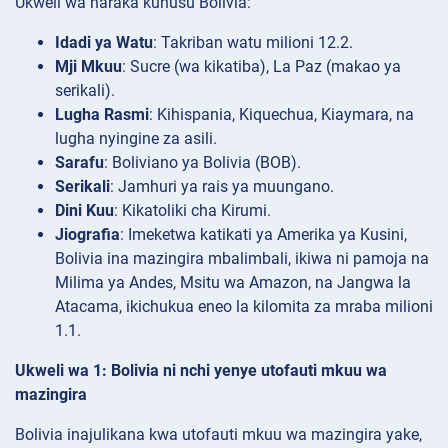
Ukweli wa haraka kuhusu Bolivia:
Idadi ya Watu
: Takriban watu milioni 12.2.
Mji Mkuu
: Sucre (wa kikatiba), La Paz (makao ya
serikali).
Lugha Rasmi
: Kihispania, Kiquechua, Kiaymara, na
lugha nyingine za asili.
Sarafu
: Boliviano ya Bolivia (BOB).
Serikali
: Jamhuri ya rais ya muungano.
Dini Kuu
: Kikatoliki cha Kirumi.
Jiografia
: Imeketwa katikati ya Amerika ya Kusini,
Bolivia ina mazingira mbalimbali, ikiwa ni pamoja na
Milima ya Andes, Msitu wa Amazon, na Jangwa la
Atacama, ikichukua eneo la kilomita za mraba milioni
1.1.
Ukweli wa 1: Bolivia ni nchi yenye utofauti mkuu wa
mazingira
Bolivia inajulikana kwa utofauti mkuu wa mazingira yake,