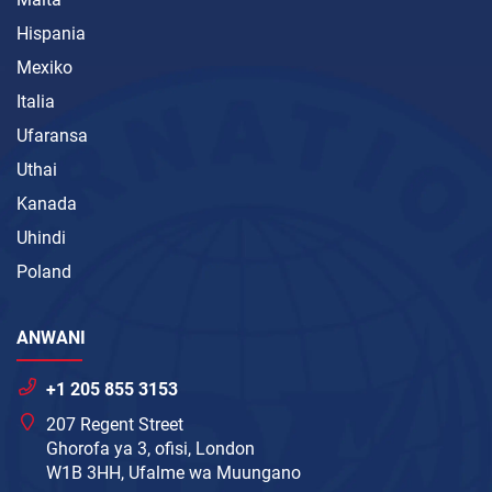
Hispania
Mexiko
Italia
Ufaransa
Uthai
Kanada
Uhindi
Poland
ANWANI
+1 205 855 3153
207 Regent Street
Ghorofa ya 3, ofisi, London
W1B 3HH, Ufalme wa Muungano