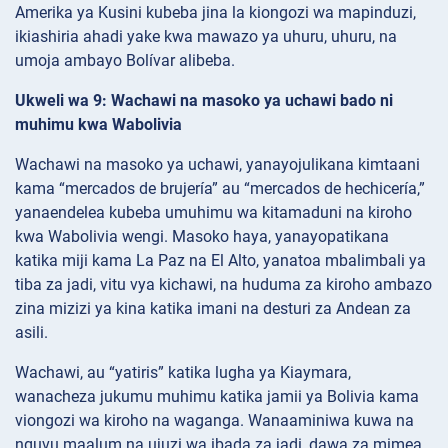
Amerika ya Kusini kubeba jina la kiongozi wa mapinduzi,
ikiashiria ahadi yake kwa mawazo ya uhuru, uhuru, na
umoja ambayo Bolívar alibeba.
Ukweli wa 9: Wachawi na masoko ya uchawi bado ni
muhimu kwa Wabolivia
Wachawi na masoko ya uchawi, yanayojulikana kimtaani
kama “mercados de brujería” au “mercados de hechicería,”
yanaendelea kubeba umuhimu wa kitamaduni na kiroho
kwa Wabolivia wengi. Masoko haya, yanayopatikana
katika miji kama La Paz na El Alto, yanatoa mbalimbali ya
tiba za jadi, vitu vya kichawi, na huduma za kiroho ambazo
zina mizizi ya kina katika imani na desturi za Andean za
asili.
Wachawi, au “yatiris” katika lugha ya Kiaymara,
wanacheza jukumu muhimu katika jamii ya Bolivia kama
viongozi wa kiroho na waganga. Wanaaminiwa kuwa na
nguvu maalum na ujuzi wa ibada za jadi, dawa za mimea,