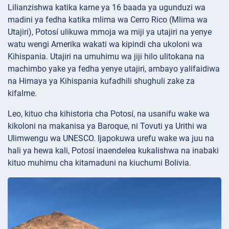
Lilianzishwa katika karne ya 16 baada ya ugunduzi wa
madini ya fedha katika mlima wa Cerro Rico (Mlima wa
Utajiri), Potosí ulikuwa mmoja wa miji ya utajiri na yenye
watu wengi Amerika wakati wa kipindi cha ukoloni wa
Kihispania. Utajiri na umuhimu wa jiji hilo ulitokana na
machimbo yake ya fedha yenye utajiri, ambayo yalifaidiwa
na Himaya ya Kihispania kufadhili shughuli zake za
kifalme.
Leo, kituo cha kihistoria cha Potosí, na usanifu wake wa
kikoloni na makanisa ya Baroque, ni Tovuti ya Urithi wa
Ulimwengu wa UNESCO. Ijapokuwa urefu wake wa juu na
hali ya hewa kali, Potosí inaendelea kukalishwa na inabaki
kituo muhimu cha kitamaduni na kiuchumi Bolivia.