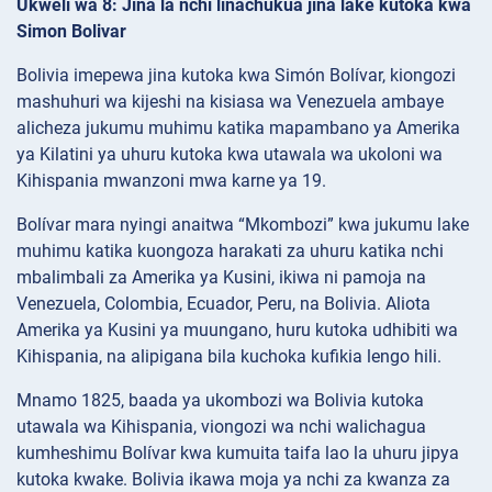
Ukweli wa 8: Jina la nchi linachukua jina lake kutoka kwa
Simon Bolivar
Bolivia imepewa jina kutoka kwa Simón Bolívar, kiongozi
mashuhuri wa kijeshi na kisiasa wa Venezuela ambaye
alicheza jukumu muhimu katika mapambano ya Amerika
ya Kilatini ya uhuru kutoka kwa utawala wa ukoloni wa
Kihispania mwanzoni mwa karne ya 19.
Bolívar mara nyingi anaitwa “Mkombozi” kwa jukumu lake
muhimu katika kuongoza harakati za uhuru katika nchi
mbalimbali za Amerika ya Kusini, ikiwa ni pamoja na
Venezuela, Colombia, Ecuador, Peru, na Bolivia. Aliota
Amerika ya Kusini ya muungano, huru kutoka udhibiti wa
Kihispania, na alipigana bila kuchoka kufikia lengo hili.
Mnamo 1825, baada ya ukombozi wa Bolivia kutoka
utawala wa Kihispania, viongozi wa nchi walichagua
kumheshimu Bolívar kwa kumuita taifa lao la uhuru jipya
kutoka kwake. Bolivia ikawa moja ya nchi za kwanza za