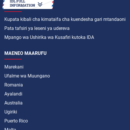
JINSI YA
Kupata kibali cha kimataifa cha kuendesha gari mtandaoni
Pata tafsiri ya leseni ya udereva
Mpango wa Ushirika wa Kusafiri kutoka IDA
MAENEO MAARUFU
Marekani
Ufalme wa Muungano
Romania
Ayalandi
Australia
Ugiriki
Puerto Rico
Malta