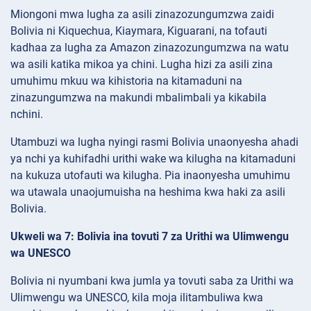
Miongoni mwa lugha za asili zinazozungumzwa zaidi
Bolivia ni Kiquechua, Kiaymara, Kiguarani, na tofauti
kadhaa za lugha za Amazon zinazozungumzwa na watu
wa asili katika mikoa ya chini. Lugha hizi za asili zina
umuhimu mkuu wa kihistoria na kitamaduni na
zinazungumzwa na makundi mbalimbali ya kikabila
nchini.
Utambuzi wa lugha nyingi rasmi Bolivia unaonyesha ahadi
ya nchi ya kuhifadhi urithi wake wa kilugha na kitamaduni
na kukuza utofauti wa kilugha. Pia inaonyesha umuhimu
wa utawala unaojumuisha na heshima kwa haki za asili
Bolivia.
Ukweli wa 7: Bolivia ina tovuti 7 za Urithi wa Ulimwengu
wa UNESCO
Bolivia ni nyumbani kwa jumla ya tovuti saba za Urithi wa
Ulimwengu wa UNESCO, kila moja ilitambuliwa kwa