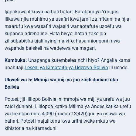
Ijapokuwa ilikuwa na hali hatari, Barabara ya Yungas
ilikuwa njia muhimu ya usafiri kwa jamii za mtaani na njia
maarufu kwa wasafiri wajasiri wanaotafuta uzoefu wa
kupanda adrenaline. Hata hivyo, hatari zake pia
zilisababisha ajali nyingi na vifo, hasa miongoni mwa
wapanda baiskeli na wadereva wa magari.
Kumbuka:
Unapanga kutembelea nchi hiyo? Angalia kama
unahitaji
Leseni ya Kimataifa ya Udereva Bolivia
ili uende.
Ukweli wa 5: Mmoja wa miji ya juu zaidi duniani uko
Bolivia
Potosí, jiji lililopo Bolivia, ni mmoja wa miji ya urefu wa juu
zaidi duniani. Lililopoa katika Milima ya Andes katika urefu
wa takriban mita 4,090 (miguu 13,420) juu ya usawa wa
bahari, Potosí linajulikana kwa urithi wake mkuu wa
kihistoria na kitamaduni.