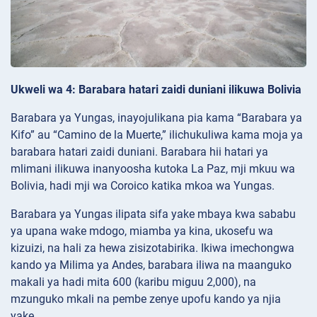
Ukweli wa 4: Barabara hatari zaidi duniani ilikuwa Bolivia
Barabara ya Yungas, inayojulikana pia kama “Barabara ya
Kifo” au “Camino de la Muerte,” ilichukuliwa kama moja ya
barabara hatari zaidi duniani. Barabara hii hatari ya
mlimani ilikuwa inanyoosha kutoka La Paz, mji mkuu wa
Bolivia, hadi mji wa Coroico katika mkoa wa Yungas.
Barabara ya Yungas ilipata sifa yake mbaya kwa sababu
ya upana wake mdogo, miamba ya kina, ukosefu wa
kizuizi, na hali za hewa zisizotabirika. Ikiwa imechongwa
kando ya Milima ya Andes, barabara iliwa na maanguko
makali ya hadi mita 600 (karibu miguu 2,000), na
mzunguko mkali na pembe zenye upofu kando ya njia
yake.