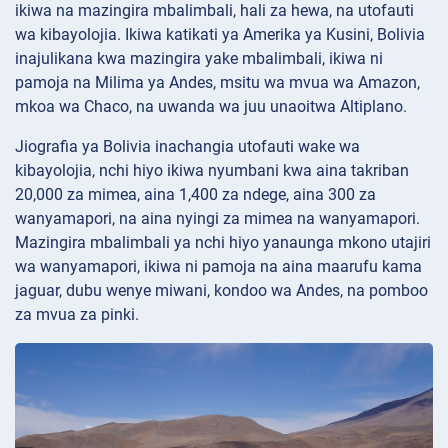
ikiwa na mazingira mbalimbali, hali za hewa, na utofauti
wa kibayolojia. Ikiwa katikati ya Amerika ya Kusini, Bolivia
inajulikana kwa mazingira yake mbalimbali, ikiwa ni
pamoja na Milima ya Andes, msitu wa mvua wa Amazon,
mkoa wa Chaco, na uwanda wa juu unaoitwa Altiplano.
Jiografia ya Bolivia inachangia utofauti wake wa
kibayolojia, nchi hiyo ikiwa nyumbani kwa aina takriban
20,000 za mimea, aina 1,400 za ndege, aina 300 za
wanyamapori, na aina nyingi za mimea na wanyamapori.
Mazingira mbalimbali ya nchi hiyo yanaunga mkono utajiri
wa wanyamapori, ikiwa ni pamoja na aina maarufu kama
jaguar, dubu wenye miwani, kondoo wa Andes, na pomboo
za mvua za pinki.