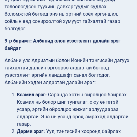
төлөөлөгдсөн түүхийн давхаргуудыг судлах
боломжтой бөгөөд энэ нь эртний соёл иргэншил,
соёлын өвд сонирхолтой хүмүүст гайхалтай газар
болгодог.
9-р баримт: Албанид олон үзэсгэлэнт далайн эрэг
байдаг
Албани улс Адриатын болон Ионийн тэнгисийн дагуух
гайхалтай далайн эргээрээ алдартай бөгөөд
үзэсгэлэнт эргийн ландшафт санал болгодог.
Албанийн хэдэн алдартай далайн эрэг:
Ксамил эрэг:
Саранда хотын ойролцоо байрлах
Ксамил нь болор шиг тунгалаг, оюу өнгөтэй
усаар, эргийн ойролцоо жижиг арлуудаараа
алдартай. Энэ нь усанд орох, амрахад алдартай
газар.
Дерми эрэг:
Уул, тэнгисийн хооронд байрлах