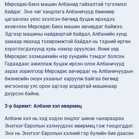
Мерседес-Бенз машин Албанид гайхалтай түгээмэл
байдаг. Энэ чиг хандлага Албаничууд бөөнөөр
цагаачлах үеэс эхэлсэн бөгөөд буцаж ирэхдээ
ихэвчлэн Мерседес Бенз машин авчирдаг байжээ.
Эдгээр машины найдвартай байдал, Албанийн хүнд
замаар явахад тохиромжтой байдал нь тэдний өргөн
хэрэглэгдэхүүнд хувь нэмэр оруулсан. Өнөө үед
Мерседес эзэмшихийн нэр хүндийн тэмдэг болсон.
Гадаадаас ажиллаж буцаж ирсэн олон Албаничууд
зарах зорилгоор Мерседес авчирдаг нь Албаничуудын
бизнесийн оюун ухааныг харуулж байгаа бөгөөд
ингэснээр улс орон эдгээр алдартай машинаар
дүүрсэн байна.
3-р баримт: Албани хэл өвөрмөц
Албани хэл нь хэд хэдэн онцлог шинж чанараараа
Энэтхэг-Европын хэлнүүдээс өвөрмөц гэж тооцогддог.
Энэ нь Энэтхэг-Европын хэлний гэр бүлийн бие даасан