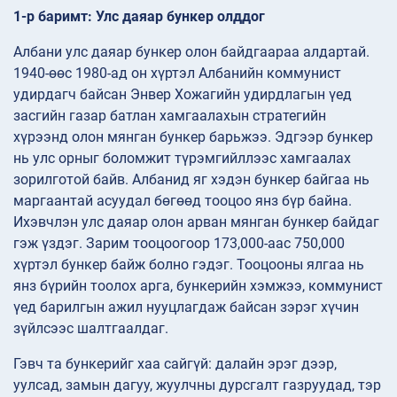
1-р баримт: Улс даяар бункер олддог
Албани улс даяар бункер олон байдгаараа алдартай.
1940-өөс 1980-ад он хүртэл Албанийн коммунист
удирдагч байсан Энвер Хожагийн удирдлагын үед
засгийн газар батлан хамгаалахын стратегийн
хүрээнд олон мянган бункер барьжээ. Эдгээр бункер
нь улс орныг боломжит түрэмгийллээс хамгаалах
зорилготой байв. Албанид яг хэдэн бункер байгаа нь
маргаантай асуудал бөгөөд тооцоо янз бүр байна.
Ихэвчлэн улс даяар олон арван мянган бункер байдаг
гэж үздэг. Зарим тооцоогоор 173,000-аас 750,000
хүртэл бункер байж болно гэдэг. Тооцооны ялгаа нь
янз бүрийн тоолох арга, бункерийн хэмжээ, коммунист
үед барилгын ажил нууцлагдаж байсан зэрэг хүчин
зүйлсээс шалтгаалдаг.
Гэвч та бункерийг хаа сайгүй: далайн эрэг дээр,
уулсад, замын дагуу, жуулчны дурсгалт газруудад, тэр