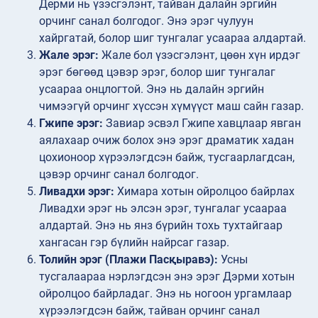
Дерми нь үзэсгэлэнт, тайван далайн эргийн
орчинг санал болгодог. Энэ эрэг чулуун
хайргатай, болор шиг тунгалаг усаараа алдартай.
Жале эрэг:
Жале бол үзэсгэлэнт, цөөн хүн ирдэг
эрэг бөгөөд цэвэр эрэг, болор шиг тунгалаг
усаараа онцлогтой. Энэ нь далайн эргийн
чимээгүй орчинг хүссэн хүмүүст маш сайн газар.
Гжипе эрэг:
Завиар эсвэл Гжипе хавцлаар явган
аялахаар очиж болох энэ эрэг драматик хадан
цохионоор хүрээлэгдсэн байж, тусгаарлагдсан,
цэвэр орчинг санал болгодог.
Ливадхи эрэг:
Химара хотын ойролцоо байрлах
Ливадхи эрэг нь элсэн эрэг, тунгалаг усаараа
алдартай. Энэ нь янз бүрийн тохь тухтайгаар
хангасан гэр бүлийн найрсаг газар.
Толийн эрэг (Плажи Пасқыравэ):
Усны
тусгалаараа нэрлэгдсэн энэ эрэг Дэрми хотын
ойролцоо байрладаг. Энэ нь ногоон ургамлаар
хүрээлэгдсэн байж, тайван орчинг санал