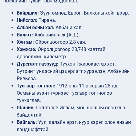
Албанийн тухай товч мэдээлэл:
Байршил:
Зүүн өмнөд Европ, Балканы хойг дээр.
Нийслэл:
Тирана.
Албан ёсны хэл:
Албани хэл.
Валют:
Албанийн лек (ALL).
Хүн ам:
Ойролцоогоор 2.8 сая.
Хэмжээ:
Ойролцоогоор 28,748 хавтгай
дөрвөлжин километр.
Дурсгалт газрууд:
Түүхэн Гжирокастер хот,
Бутринт үндэсний цэцэрлэгт хүрээлэн, Албанийн
Ривьера.
Тусгаар тогтнол:
1912 оны 11-р сарын 28-нд
Османы эзэнт гүрнээс тусгаар тогтнолоо
тунхаглав.
Шашин:
Гол төлөв Ислам, мөн шашны олон янз
байдалтай.
Байгаль:
Уул, далайн эрэг, нуур зэрэг олон янзын
ландшафттай.