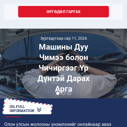
ӨРГӨДӨЛ ГАРГАХ
Зургадугаар сар 11, 2026
Машины Дуу
Чимээ болон
Чичиргээг Үр
Дүнтэй Дарах
Арга
ХЭРХЭН
Олон улсын жолооны үнэмлэхийг онлайнаар авах