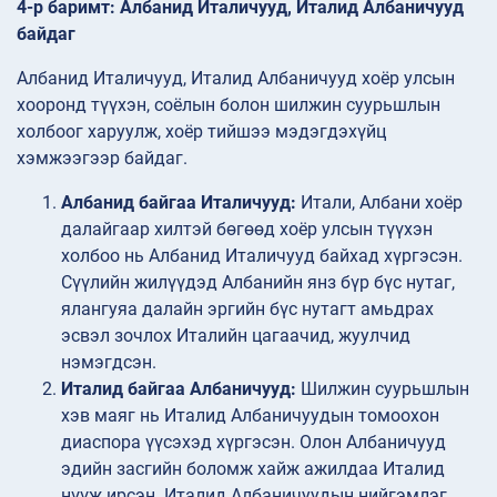
4-р баримт: Албанид Италичууд, Италид Албаничууд
байдаг
Албанид Италичууд, Италид Албаничууд хоёр улсын
хооронд түүхэн, соёлын болон шилжин суурьшлын
холбоог харуулж, хоёр тийшээ мэдэгдэхүйц
хэмжээгээр байдаг.
Албанид байгаа Италичууд:
Итали, Албани хоёр
далайгаар хилтэй бөгөөд хоёр улсын түүхэн
холбоо нь Албанид Италичууд байхад хүргэсэн.
Сүүлийн жилүүдэд Албанийн янз бүр бүс нутаг,
ялангуяа далайн эргийн бүс нутагт амьдрах
эсвэл зочлох Италийн цагаачид, жуулчид
нэмэгдсэн.
Италид байгаа Албаничууд:
Шилжин суурьшлын
хэв маяг нь Италид Албаничуудын томоохон
диаспора үүсэхэд хүргэсэн. Олон Албаничууд
эдийн засгийн боломж хайж ажилдаа Италид
нүүж ирсэн. Италид Албаничуудын нийгэмлэг