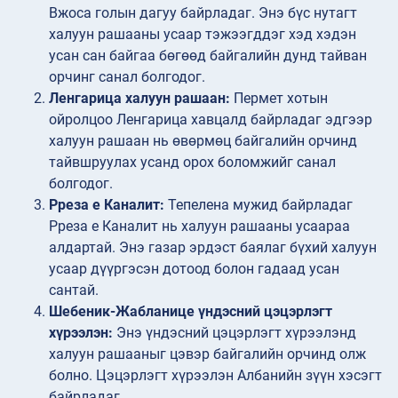
Вжоса голын дагуу байрладаг. Энэ бүс нутагт
халуун рашааны усаар тэжээгддэг хэд хэдэн
усан сан байгаа бөгөөд байгалийн дунд тайван
орчинг санал болгодог.
Ленгарица халуун рашаан:
Пермет хотын
ойролцоо Ленгарица хавцалд байрладаг эдгээр
халуун рашаан нь өвөрмөц байгалийн орчинд
тайвшруулах усанд орох боломжийг санал
болгодог.
Рреза е Каналит:
Тепелена мужид байрладаг
Рреза е Каналит нь халуун рашааны усаараа
алдартай. Энэ газар эрдэст баялаг бүхий халуун
усаар дүүргэсэн дотоод болон гадаад усан
сантай.
Шебеник-Жабланице үндэсний цэцэрлэгт
хүрээлэн:
Энэ үндэсний цэцэрлэгт хүрээлэнд
халуун рашааныг цэвэр байгалийн орчинд олж
болно. Цэцэрлэгт хүрээлэн Албанийн зүүн хэсэгт
байрладаг.