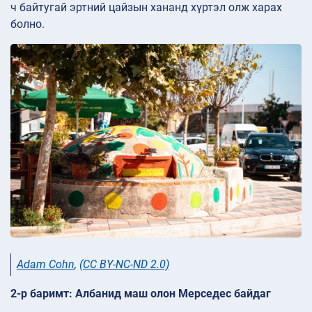
ч байтугай эртний цайзын хананд хүртэл олж харах
болно.
Adam Cohn
,
(CC BY-NC-ND 2.0)
2-р баримт: Албанид маш олон Мерседес байдаг