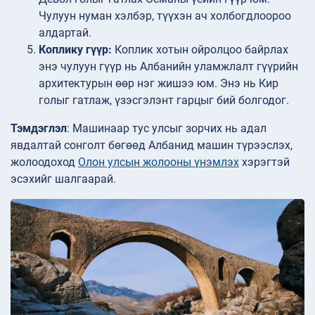
Чулуун нуман хэлбэр, түүхэн ач холбогдлоороо
алдартай.
Коплику гүүр:
Коплик хотын ойролцоо байрлах
энэ чулуун гүүр нь Албанийн уламжлалт гүүрийн
архитектурын өөр нэг жишээ юм. Энэ нь Кир
голыг гатлаж, үзэсгэлэнт гарцыг бий болгодог.
Тэмдэглэл
: Машинаар тус улсыг зорчих нь адал
явдалтай сонголт бөгөөд Албанид машин түрээслэх,
жолоодоход
Олон улсын жолооны үнэмлэх
хэрэгтэй
эсэхийг шалгаарай.