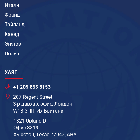
Итали
Франц
Тайланд
Канад
Энэтхэг
Польш
ХАЯГ
+1 205 855 3153
207 Regent Street
3-р давхар, офис, Лондон
W1B 3HH, Их Британи
1321 Upland Dr.
Офис 3819
Хьюстон, Техас 77043, АНУ