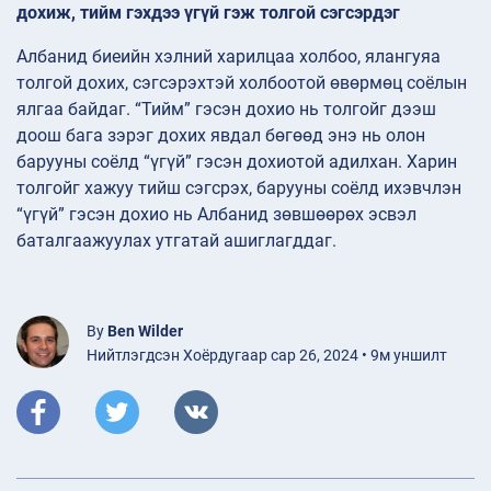
дохиж, тийм гэхдээ үгүй гэж толгой сэгсэрдэг
Албанид биеийн хэлний харилцаа холбоо, ялангуяа
толгой дохих, сэгсэрэхтэй холбоотой өвөрмөц соёлын
ялгаа байдаг. “Тийм” гэсэн дохио нь толгойг дээш
доош бага зэрэг дохих явдал бөгөөд энэ нь олон
барууны соёлд “үгүй” гэсэн дохиотой адилхан. Харин
толгойг хажуу тийш сэгсрэх, барууны соёлд ихэвчлэн
“үгүй” гэсэн дохио нь Албанид зөвшөөрөх эсвэл
баталгаажуулах утгатай ашиглагддаг.
By
Ben Wilder
Нийтлэгдсэн Хоёрдугаар сар 26, 2024 • 9м уншилт