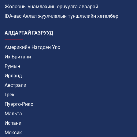
Жолооны үнэмлэхийн орчуулга аваарай
IDA-аас Аялал жуулчлалын түншлэлийн хөтөлбөр
АЛДАРТАЙ ГАЗРУУД
Америкийн Нэгдсэн Улс
Их Британи
Румын
Ирланд
Австрали
Грек
Пуэрто-Рико
Мальта
Испани
Мексик