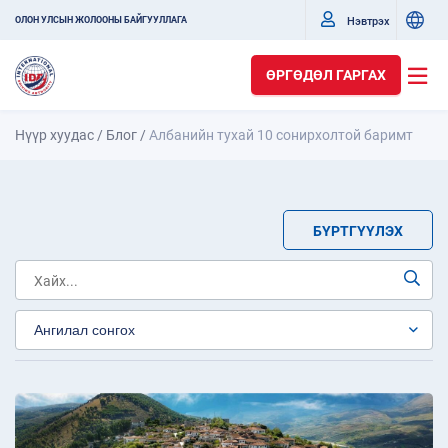
Нэвтрэх
ОЛОН УЛСЫН ЖОЛООНЫ БАЙГУУЛЛАГА
ӨРГӨДӨЛ ГАРГАХ
Нүүр хуудас
/
Блог
/
Албанийн тухай 10 сонирхолтой баримт
БҮРТГҮҮЛЭХ