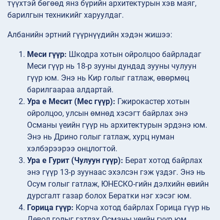
түүхтэй бөгөөд янз бүрийн архитектурын хэв маяг,
барилгын техникийг харуулдаг.
Албанийн эртний гүүрнүүдийн хэдэн жишээ:
Меси гүүр:
Шкодра хотын ойролцоо байрладаг
Меси гүүр нь 18-р зууны дундад зууны чулуун
гүүр юм. Энэ нь Кир голыг гатлаж, өвөрмөц
барилгаараа алдартай.
Ура е Месит (Мес гүүр):
Гжирокастер хотын
ойролцоо, улсын өмнөд хэсэгт байрлах энэ
Османы үеийн гүүр нь архитектурын эрдэнэ юм.
Энэ нь Дрино голыг гатлаж, хурц нуман
хэлбэрээрээ онцлогтой.
Ура е Гурит (Чулуун гүүр):
Берат хотод байрлах
энэ гүүр 13-р зуунаас эхэлсэн гэж үздэг. Энэ нь
Осум голыг гатлаж, ЮНЕСКО-гийн дэлхийн өвийн
дурсгалт газар болох Бератки нэг хэсэг юм.
Горица гүүр:
Корча хотод байрлах Горица гүүр нь
Девол голыг гатлах Османы үеийн гүүр юм.