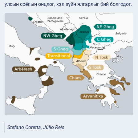
улсын соёлын онцлог, хэл зүйн ялгарлыг бий болгодог.
Stefano Coretta, Júlio Reis