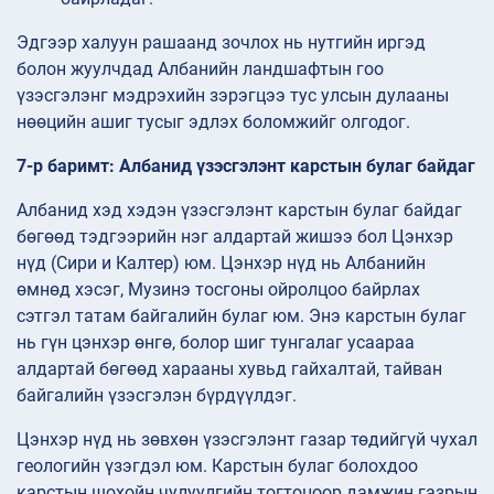
Эдгээр халуун рашаанд зочлох нь нутгийн иргэд
болон жуулчдад Албанийн ландшафтын гоо
үзэсгэлэнг мэдрэхийн зэрэгцээ тус улсын дулааны
нөөцийн ашиг тусыг эдлэх боломжийг олгодог.
7-р баримт: Албанид үзэсгэлэнт карстын булаг байдаг
Албанид хэд хэдэн үзэсгэлэнт карстын булаг байдаг
бөгөөд тэдгээрийн нэг алдартай жишээ бол Цэнхэр
нүд (Сири и Калтер) юм. Цэнхэр нүд нь Албанийн
өмнөд хэсэг, Музинэ тосгоны ойролцоо байрлах
сэтгэл татам байгалийн булаг юм. Энэ карстын булаг
нь гүн цэнхэр өнгө, болор шиг тунгалаг усаараа
алдартай бөгөөд харааны хувьд гайхалтай, тайван
байгалийн үзэсгэлэн бүрдүүлдэг.
Цэнхэр нүд нь зөвхөн үзэсгэлэнт газар төдийгүй чухал
геологийн үзэгдэл юм. Карстын булаг болохдоо
карстын шохойн чулуулгийн тогтоцоор дамжин газрын