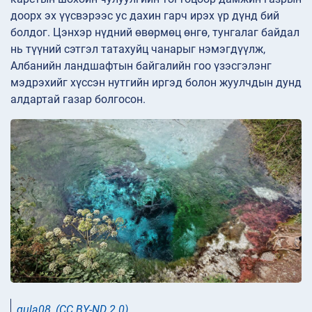
доорх эх үүсвэрээс ус дахин гарч ирэх үр дүнд бий
болдог. Цэнхэр нүдний өвөрмөц өнгө, тунгалаг байдал
нь түүний сэтгэл татахуйц чанарыг нэмэгдүүлж,
Албанийн ландшафтын байгалийн гоо үзэсгэлэнг
мэдрэхийг хүссэн нутгийн иргэд болон жуулчдын дунд
алдартай газар болгосон.
gula08
,
(CC BY-ND 2.0)