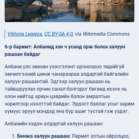
Viktoria Leqejza
,
CC BY-SA 4.0
, via Wikimedia Commons
6-р баримт: Албанид хэн ч усанд орж болох халуун
рашаан байдаг
Албани улс зөвхөн үзэсгэлэнт орчноороо төдийгүй
эмчилгээний шинж чанараараа алдартай байгалийн
халуун рашаантай. Эдгээр халуун рашаан нь
тайвшруулах орчин санал болгодог бөгөөд ихэнх нь
олон нийтэд ариун цэврийн болон амралтын
зорилгоор нээлттэй байдаг. Эрдэст баялаг усыг зарим
хүмүүс эрүүл мэндэд янз бүр ашиг тустай гэж үздэг.
Албанийн хэдэн алдартай халуун рашаан:
Бенжа халуун рашаан:
Пермет хотын ойролцоо,