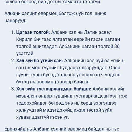
салбар бөгөөд ойр дотны хамаатан хэлгүй.
Албани хэлийг өвөрмөц болгож буй гол шинж
чанарууд:
Цагаан толгой:
Албани хэл нь Латин эсвэл
Кирилл бичгээс ялгаатай өөрийн гэсэн цагаан
толгой ашигладаг. Албанийн цагаан толгой 36
үсэгтэй.
Хэл зүй ба үгийн сан:
Албанийн хэл зүй ба үгийн
сан нь мөн түүнийг бусдаас ялгаруулдаг. Олон
зууны турш бусад хэлнээс үг зээлсэн ч үндсэн
бүтэц нь өвөрмөц хэвээр байсан.
Хэл зүйн тусгаарлагдмал байдал:
Албани хэлийг
ихэвчлэн өндөр түвшинд тусгаарлагдсан хэл гэж
тодорхойлдог бөгөөд энэ нь хөрш зэргэлдээ
хэлнүүдтэй мэдэгдэхүйц ижил төстэй зүйл
хуваалцдаггүй гэсэн үг.
Ерөнхийд нь Албани хэлний өвөрмөц байдал нь тус