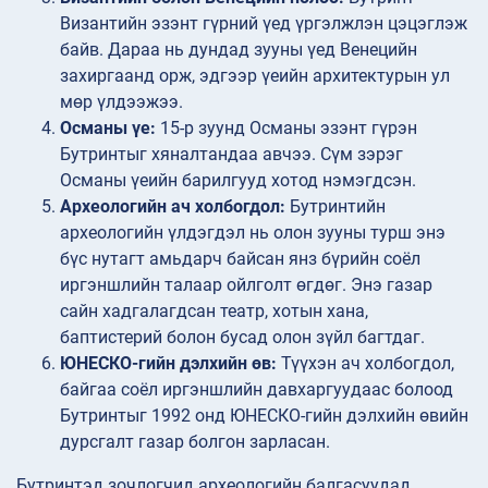
Византийн эзэнт гүрний үед үргэлжлэн цэцэглэж
байв. Дараа нь дундад зууны үед Венецийн
захиргаанд орж, эдгээр үеийн архитектурын ул
мөр үлдээжээ.
Османы үе:
15-р зуунд Османы эзэнт гүрэн
Бутринтыг хяналтандаа авчээ. Сүм зэрэг
Османы үеийн барилгууд хотод нэмэгдсэн.
Археологийн ач холбогдол:
Бутринтийн
археологийн үлдэгдэл нь олон зууны турш энэ
бүс нутагт амьдарч байсан янз бүрийн соёл
иргэншлийн талаар ойлголт өгдөг. Энэ газар
сайн хадгалагдсан театр, хотын хана,
баптистерий болон бусад олон зүйл багтдаг.
ЮНЕСКО-гийн дэлхийн өв:
Түүхэн ач холбогдол,
байгаа соёл иргэншлийн давхаргуудаас болоод
Бутринтыг 1992 онд ЮНЕСКО-гийн дэлхийн өвийн
дурсгалт газар болгон зарласан.
Бутринтэд зочлогчид археологийн балгасуудад