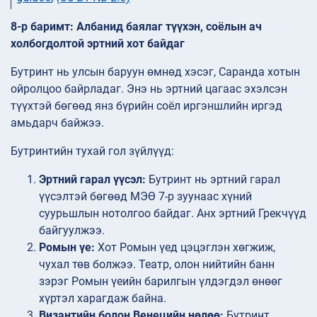
8-р баримт: Албанид баялаг түүхэн, соёлын ач
холбогдолтой эртний хот байдаг
Бутринт нь улсын баруун өмнөд хэсэг, Саранда хотын
ойролцоо байрладаг. Энэ нь эртний цагаас эхэлсэн
түүхтэй бөгөөд янз бүрийн соёл иргэншлийн иргэд
амьдарч байжээ.
Бутринтийн тухай гол зүйлүүд:
Эртний гарал үүсэл:
Бутринт нь эртний гарал
үүсэлтэй бөгөөд МЭӨ 7-р зуунаас хүний
суурьшлын нотолгоо байдаг. Анх эртний Грекчүүд
байгуулжээ.
Ромын үе:
Хот Ромын үед цэцэглэн хөгжиж,
чухал төв болжээ. Театр, олон нийтийн банн
зэрэг Ромын үеийн барилгын үлдэгдэл өнөөг
хүртэл харагдаж байна.
Византийн болон Венецийн нөлөө:
Бутринт