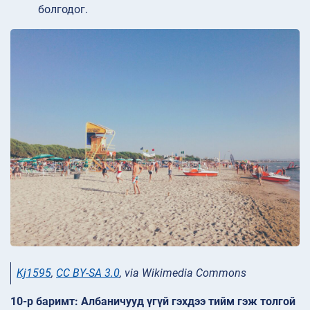
болгодог.
Kj1595
,
CC BY-SA 3.0
, via Wikimedia Commons
10-р баримт: Албаничууд үгүй гэхдээ тийм гэж толгой