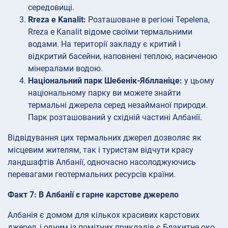
середовищі.
Rreza e Kanalit:
Розташоване в регіоні Tepelena,
Rreza e Kanalit відоме своїми термальними
водами. На території закладу є критий і
відкритий басейни, наповнені теплою, насиченою
мінералами водою.
Національний парк Шебенік-Яблланіце:
у цьому
національному парку ви можете знайти
термальні джерела серед незайманої природи.
Парк розташований у східній частині Албанії.
Відвідування цих термальних джерел дозволяє як
місцевим жителям, так і туристам відчути красу
ландшафтів Албанії, одночасно насолоджуючись
перевагами геотермальних ресурсів країни.
Факт 7: В Албанії є гарне карстове джерело
Албанія є домом для кількох красивих карстових
джерел, і одним із помітних прикладів є Блакитне око