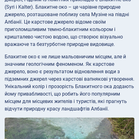
(Syri i Kalter). Блакитне око – це чарівне природне
джерело, розташоване поблизу села Музіне на півдні
Албанії. Це карстове джерело відоме своїм
приголомшливим темно-блакитним кольором і
кришталево чистою водою, що створює візуально
вражаюче та безтурботне природне видовище.
Блакитне око є не лише мальовничим місцем, але й
значним геологічним феноменом. Як карстове
джерело, воно є результатом відновлення води з
підземних джерел через карстові вапнякові утворення.
Унікальний колір і прозорість Блакитного ока додають
йому привабливості, що робить його популярним
місцем для місцевих жителів і туристів, які прагнуть
відчути природну красу ландшафтів Албанії.