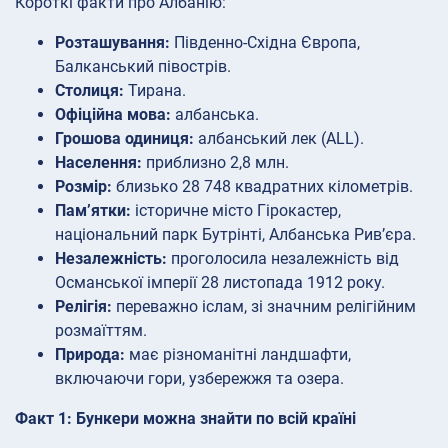
Короткі факти про Албанію:
Розташування:
Південно-Східна Європа,
Балканський півострів.
Столиця:
Тирана.
Офіційна мова:
албанська.
Грошова одиниця:
албанський лек (ALL).
Населення:
приблизно 2,8 млн.
Розмір:
близько 28 748 квадратних кілометрів.
Пам’ятки:
історичне місто Гірокастер,
національний парк Бутрінті, Албанська Рив’єра.
Незалежність:
проголосила незалежність від
Османської імперії 28 листопада 1912 року.
Релігія:
переважно іслам, зі значним релігійним
розмаїттям.
Природа:
має різноманітні ландшафти,
включаючи гори, узбережжя та озера.
Факт 1: Бункери можна знайти по всій країні