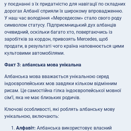
у поєднанні з їх придатністю для навігації по складних
дорогах Албанії сприяли їх широкому впровадженню.
У наш час володіння «Мерседесом» стало свого роду
символом статусу. Підприємницький дух албанців
очевидний, оскільки багато хто, повертаючись із
заробітків за кордон, привозять Mercedes, щоб
продати, в результаті чого країна наповнюється цими
культовими автомобілями.
Факт 3: албанська мова унікальна
Албанська мова вважається унікальною серед
індоєвропейських мов завдяки кільком відмінним
рисам. Це самостійна гілка індоєвропейської мовної
сім’ї, яка не має близьких родичів.
Ключові особливості, які роблять албанську мову
унікальною, включають:
Алфавіт:
Албанська використовує власний