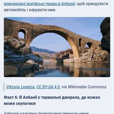
міжнародні водійські права в Албанії,
щоб орендувати
автомобіль і керувати ним.
Viktoria Leqejza
,
CC BY-SA 4.0
, via Wikimedia Commons
Факт 6: В Албанії є термальні джерела, де кожен
може скупатися
Албанія наділена природними термальними