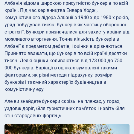
Албанія відома широкою присутністю бункерів по всій
країні. Під час керівництва Енвера Ходжі,
комуністичного лідера Албанії з 1940-х до 1980-х років,
уряд побудував тисячі бункерів як частину оборонної
стратегії. Бункери призначалися для захисту країни від
можливого вторгнення. Точна кількість бункерів в
Албанії є предметом дебатів, і оцінки відрізняються.
Прийнято вважати, що бункерів по всій країні десятки
тисяч. Деякі оцінки коливаються від 173 000 до 750
000 бункерів. Варіації в оцінках зумовлені такими
факторами, як різні методи підрахунку, розміри
бункерів і таємний характер їх будівництва в
комуністичну еру.
Але ви знайдете бункери скрізь: на пляжах, у горах,
уздовж доріг, біля туристичних пам’яток і навіть біля
стін стародавніх фортець.