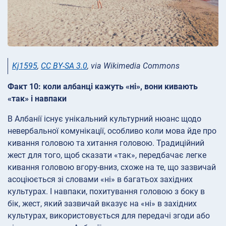
Kj1595
,
CC BY-SA 3.0
, via Wikimedia Commons
Факт 10: коли албанці кажуть «ні», вони кивають
«так» і навпаки
В Албанії існує унікальний культурний нюанс щодо
невербальної комунікації, особливо коли мова йде про
кивання головою та хитання головою. Традиційний
жест для того, щоб сказати «так», передбачає легке
кивання головою вгору-вниз, схоже на те, що зазвичай
асоціюється зі словами «ні» в багатьох західних
культурах. І навпаки, похитування головою з боку в
бік, жест, який зазвичай вказує на «ні» в західних
культурах, використовується для передачі згоди або