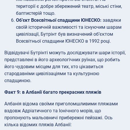
території є добре збережений театр, міські стіни,
баптистерій тощо.
Об’єкт Всесвітньої спадщини ЮНЕСКО:
завдяки
своїй історичній важливості та існуючим шарам
цивілізації, Бутрінт був визначений об’єктом
Всесвітньої спадщини ЮНЕСКО в 1992 році.
Відвідувачі Бутрінті можуть досліджувати шари історії,
представлені в його археологічних руїнах, що робить
його чудовим місцем для тих, хто цікавиться
стародавніми цивілізаціями та культурною
спадщиною.
Факт 9: в Албанії багато прекрасних пляжів
Албанія відома своїми приголомшливими пляжами
вздовж Адріатичного та Іонічного морів, що
пропонують мальовничі прибережні пейзажі. Ось
кілька відомих пляжів Албанії: