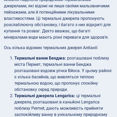
джерелами, які відомі не лише своїми мальовничими
пейзажами, але й потенційними лікувальними
властивостями. Ці термальні джерела пропонують
розслаблюючу обстановку, і багато з них відкриті для
купання та розваг. Дехто вважає, що багаті
мінералами води мають різні переваги для здоров’я.
Ось кілька відомих термальних джерел Албанії:
Термальні ванни Бенджа:
розташовані поблизу
міста Пермет, термальні ванни Бенджа
розташовані вздовж річки Вйоса. У цьому районі
є кілька басейнів, що живляться теплою
термальною водою, що пропонує спокійну
обстановку серед природи.
Термальні джерела Lengarica:
ці термальні
джерела, розташовані в каньйоні Lengarica
поблизу Permet, дають можливість прийняти
заспокійливу ванну в унікальному природному