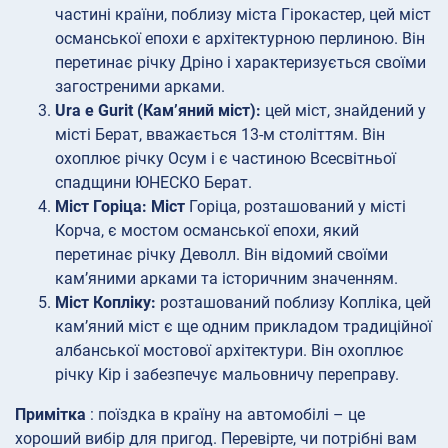
частині країни, поблизу міста Гірокастер, цей міст
османської епохи є архітектурною перлиною. Він
перетинає річку Дріно і характеризується своїми
загостреними арками.
Ura e Gurit (Кам’яний міст):
цей міст, знайдений у
місті Берат, вважається 13-м століттям. Він
охоплює річку Осум і є частиною Всесвітньої
спадщини ЮНЕСКО Берат.
Міст Горіца: Міст
Горіца, розташований у місті
Корча, є мостом османської епохи, який
перетинає річку Деволл. Він відомий своїми
кам’яними арками та історичним значенням.
Міст Копліку:
розташований поблизу Копліка, цей
кам’яний міст є ще одним прикладом традиційної
албанської мостової архітектури. Він охоплює
річку Кір і забезпечує мальовничу переправу.
Примітка
: поїздка в країну на автомобілі – це
хороший вибір для пригод. Перевірте, чи потрібні вам