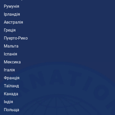
Румунія
Ірландія
Австралія
Греція
Пуерто-Рико
Мальта
Іспанія
Мексика
Італія
Франція
Таїланд
Канада
Індія
Польща