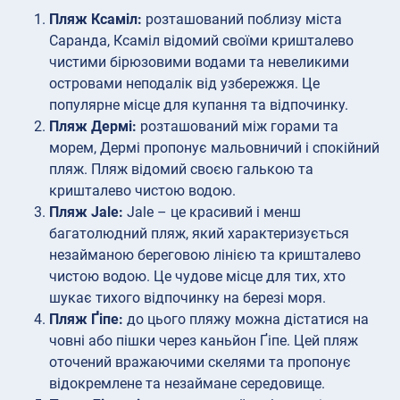
Пляж Ксаміл:
розташований поблизу міста
Саранда, Ксаміл відомий своїми кришталево
чистими бірюзовими водами та невеликими
островами неподалік від узбережжя. Це
популярне місце для купання та відпочинку.
Пляж Дермі:
розташований між горами та
морем, Дермі пропонує мальовничий і спокійний
пляж. Пляж відомий своєю галькою та
кришталево чистою водою.
Пляж Jale:
Jale – це красивий і менш
багатолюдний пляж, який характеризується
незайманою береговою лінією та кришталево
чистою водою. Це чудове місце для тих, хто
шукає тихого відпочинку на березі моря.
Пляж Ґіпе:
до цього пляжу можна дістатися на
човні або пішки через каньйон Ґіпе. Цей пляж
оточений вражаючими скелями та пропонує
відокремлене та незаймане середовище.