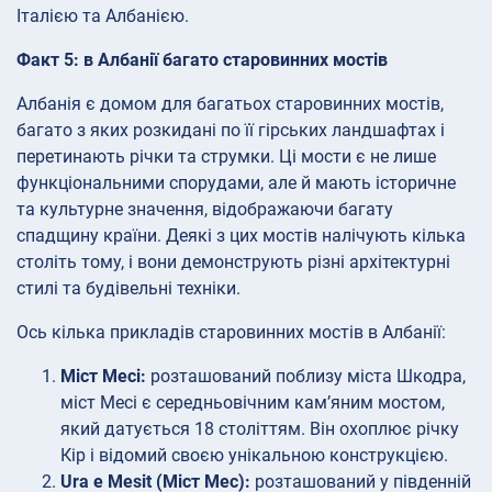
Італією та Албанією.
Факт 5: в Албанії багато старовинних мостів
Албанія є домом для багатьох старовинних мостів,
багато з яких розкидані по її гірських ландшафтах і
перетинають річки та струмки. Ці мости є не лише
функціональними спорудами, але й мають історичне
та культурне значення, відображаючи багату
спадщину країни. Деякі з цих мостів налічують кілька
століть тому, і вони демонструють різні архітектурні
стилі та будівельні техніки.
Ось кілька прикладів старовинних мостів в Албанії:
Міст Месі:
розташований поблизу міста Шкодра,
міст Месі є середньовічним кам’яним мостом,
який датується 18 століттям. Він охоплює річку
Кір і відомий своєю унікальною конструкцією.
Ura e Mesit (Міст Мес):
розташований у південній