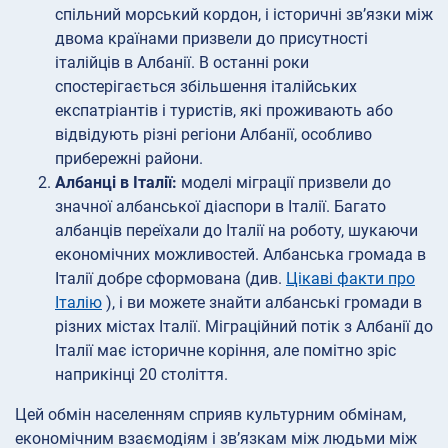
спільний морський кордон, і історичні зв’язки між
двома країнами призвели до присутності
італійців в Албанії. В останні роки
спостерігається збільшення італійських
експатріантів і туристів, які проживають або
відвідують різні регіони Албанії, особливо
прибережні райони.
Албанці в Італії:
моделі міграції призвели до
значної албанської діаспори в Італії. Багато
албанців переїхали до Італії на роботу, шукаючи
економічних можливостей. Албанська громада в
Італії добре сформована (див.
Цікаві факти про
Італію
), і ви можете знайти албанські громади в
різних містах Італії. Міграційний потік з Албанії до
Італії має історичне коріння, але помітно зріс
наприкінці 20 століття.
Цей обмін населенням сприяв культурним обмінам,
економічним взаємодіям і зв’язкам між людьми між