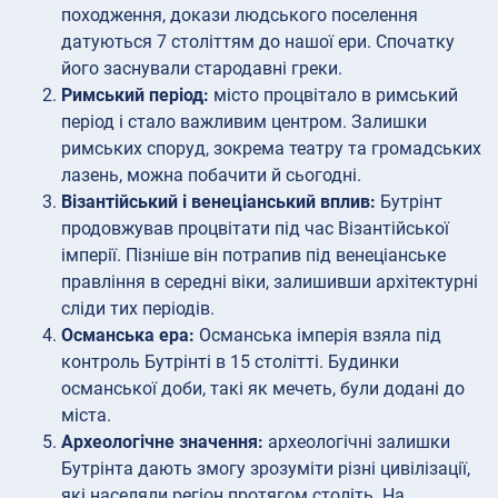
походження, докази людського поселення
датуються 7 століттям до нашої ери. Спочатку
його заснували стародавні греки.
Римський період:
місто процвітало в римський
період і стало важливим центром. Залишки
римських споруд, зокрема театру та громадських
лазень, можна побачити й сьогодні.
Візантійський і венеціанський вплив:
Бутрінт
продовжував процвітати під час Візантійської
імперії. Пізніше він потрапив під венеціанське
правління в середні віки, залишивши архітектурні
сліди тих періодів.
Османська ера:
Османська імперія взяла під
контроль Бутрінті в 15 столітті. Будинки
османської доби, такі як мечеть, були додані до
міста.
Археологічне значення:
археологічні залишки
Бутрінта дають змогу зрозуміти різні цивілізації,
які населяли регіон протягом століть. На