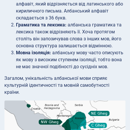
алфавіт, який відрізняється від латинського або
кириличного письма. Албанський алфавіт
складається з 36 букв.
Граматика та лексика:
албанська граматика та
лексика також відрізняють її. Хоча протягом
століть він запозичував слова з інших мов, його
основна структура залишається відмінною.
Мовна ізоляція:
албанську мову часто описують
як мову з високим ступенем ізоляції, тобто вона
не має значної подібності до сусідніх мов.
Загалом, унікальність албанської мови сприяє
культурній ідентичності та мовній самобутності
країни.