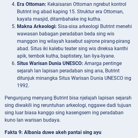
Era Ottoman:
Kekaisaran Ottoman ngrebut kontrol
Butrint ing abad kaping 15. Struktur era Ottoman,
kayata masjid, ditambahake ing kutha.
Makna Arkeologi:
Sisa-sisa arkeologi Butrint menehi
wawasan babagan peradaban beda sing wis
manggon ing wilayah kasebut sajrone pirang-pirang
abad. Situs iki kalebu teater sing wis direksa kanthi
apik, tembok kutha, baptistery, lan liya-liyane.
Situs Warisan Dunia UNESCO:
Amarga pentinge
sejarah lan lapisan peradaban sing ana, Butrint
ditunjuk minangka Situs Warisan Dunia UNESCO ing
1992.
Pengunjung menyang Butrint bisa njelajah lapisan sejarah
sing diwakili ing reruntuhan arkeologi, nggawe dadi tujuan
sing luar biasa kanggo sing kasengsem ing peradaban
kuno lan warisan budaya.
Fakta 9: Albania duwe akeh pantai sing ayu