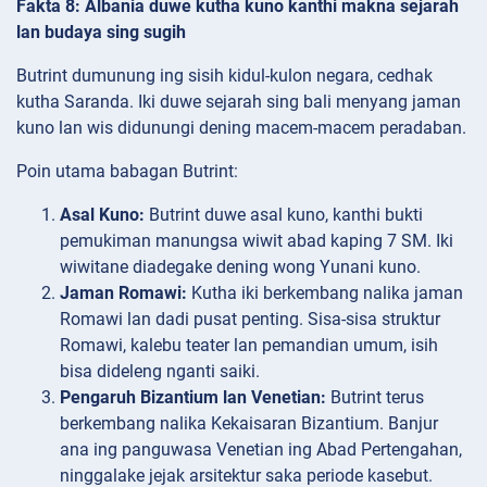
Fakta 8: Albania duwe kutha kuno kanthi makna sejarah
lan budaya sing sugih
Butrint dumunung ing sisih kidul-kulon negara, cedhak
kutha Saranda. Iki duwe sejarah sing bali menyang jaman
kuno lan wis didunungi dening macem-macem peradaban.
Poin utama babagan Butrint:
Asal Kuno:
Butrint duwe asal kuno, kanthi bukti
pemukiman manungsa wiwit abad kaping 7 SM. Iki
wiwitane diadegake dening wong Yunani kuno.
Jaman Romawi:
Kutha iki berkembang nalika jaman
Romawi lan dadi pusat penting. Sisa-sisa struktur
Romawi, kalebu teater lan pemandian umum, isih
bisa dideleng nganti saiki.
Pengaruh Bizantium lan Venetian:
Butrint terus
berkembang nalika Kekaisaran Bizantium. Banjur
ana ing panguwasa Venetian ing Abad Pertengahan,
ninggalake jejak arsitektur saka periode kasebut.