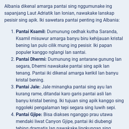
Albania dikenal amarga pantai sing nggumunake ing
sapanjang Laut Adriatik lan Ionian, nawakake lanskap
pesisir sing apik. Iki sawetara pantai penting ing Albania:
Pantai Ksamil:
Dumunung cedhak kutha Saranda,
Ksamil misuwur amarga banyu biru kehijauan kristal
bening lan pulo cilik mung ing pesisir. Iki papan
populer kanggo nglangi lan santai.
Pantai Dhermi:
Dumunung ing antarane gunung lan
segara, Dhermi nawakake pantai sing apik lan
tenang. Pantai iki dikenal amarga kerikil lan banyu
kristal bening.
Pantai Jale:
Jale minangka pantai sing ayu lan
kurang rame, ditandai karo garis pantai asli lan
banyu kristal bening. Iki tujuan sing apik kanggo sing
nggoleki pengalaman tepi segara sing luwih sepi.
Pantai Gjipe:
Bisa diakses nganggo prau utawa
mendaki liwat Canyon Gjipe, pantai iki diubengi
tebing dramatis lan nawakake lingkungan sing