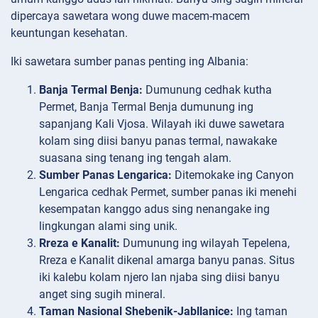
dipercaya sawetara wong duwe macem-macem
keuntungan kesehatan.
Iki sawetara sumber panas penting ing Albania:
Banja Termal Benja:
Dumunung cedhak kutha
Permet, Banja Termal Benja dumunung ing
sapanjang Kali Vjosa. Wilayah iki duwe sawetara
kolam sing diisi banyu panas termal, nawakake
suasana sing tenang ing tengah alam.
Sumber Panas Lengarica:
Ditemokake ing Canyon
Lengarica cedhak Permet, sumber panas iki menehi
kesempatan kanggo adus sing nenangake ing
lingkungan alami sing unik.
Rreza e Kanalit:
Dumunung ing wilayah Tepelena,
Rreza e Kanalit dikenal amarga banyu panas. Situs
iki kalebu kolam njero lan njaba sing diisi banyu
anget sing sugih mineral.
Taman Nasional Shebenik-Jabllanice:
Ing taman