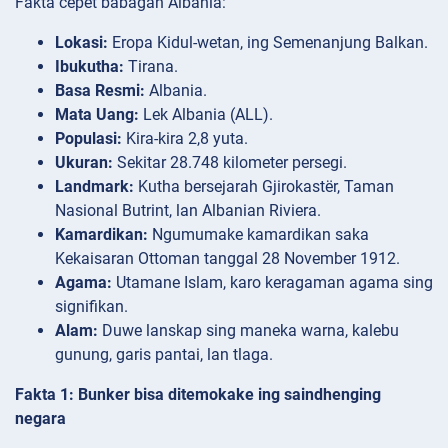
Fakta cepet babagan Albania:
Lokasi:
Eropa Kidul-wetan, ing Semenanjung Balkan.
Ibukutha:
Tirana.
Basa Resmi:
Albania.
Mata Uang:
Lek Albania (ALL).
Populasi:
Kira-kira 2,8 yuta.
Ukuran:
Sekitar 28.748 kilometer persegi.
Landmark:
Kutha bersejarah Gjirokastër, Taman
Nasional Butrint, lan Albanian Riviera.
Kamardikan:
Ngumumake kamardikan saka
Kekaisaran Ottoman tanggal 28 November 1912.
Agama:
Utamane Islam, karo keragaman agama sing
signifikan.
Alam:
Duwe lanskap sing maneka warna, kalebu
gunung, garis pantai, lan tlaga.
Fakta 1: Bunker bisa ditemokake ing saindhenging
negara