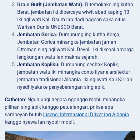
Ura e Gurit (Jembatan Watu):
Ditemokake ing kutha
Berat, jembatan iki dipercaya wiwit abad kaping 13.
Iki ngliwati Kali Osum lan dadi bagean saka situs
Warisan Dunia UNESCO Berat.
Jembatan Gorica:
Dumunung ing kutha Korça,
Jembatan Gorica minangka jembatan jaman
Ottoman sing ngliwati Kali Devoll. Iki dikenal amarga
lengkungan watu lan makna sejarah.
Jembatan Kopliku:
Dumunung cedhak Koplik,
jembatan watu iki minangka conto liyane arsitektur
jembatan tradisional Albania. Iki ngliwati Kali Kir lan
nyedhiyakake penyeberangan sing apik.
Cathetan
: Ngunjungi negara nganggo mobil minangka
pilihan sing apik kanggo petualangan, priksa apa
sampeyan butuh
Lisensi Internasional Driver ing Albania
kanggo nyewa lan nyopir mobil.