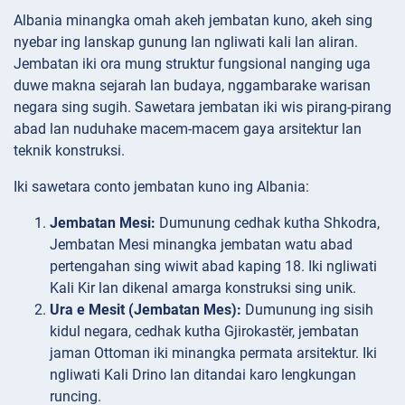
Albania minangka omah akeh jembatan kuno, akeh sing
nyebar ing lanskap gunung lan ngliwati kali lan aliran.
Jembatan iki ora mung struktur fungsional nanging uga
duwe makna sejarah lan budaya, nggambarake warisan
negara sing sugih. Sawetara jembatan iki wis pirang-pirang
abad lan nuduhake macem-macem gaya arsitektur lan
teknik konstruksi.
Iki sawetara conto jembatan kuno ing Albania:
Jembatan Mesi:
Dumunung cedhak kutha Shkodra,
Jembatan Mesi minangka jembatan watu abad
pertengahan sing wiwit abad kaping 18. Iki ngliwati
Kali Kir lan dikenal amarga konstruksi sing unik.
Ura e Mesit (Jembatan Mes):
Dumunung ing sisih
kidul negara, cedhak kutha Gjirokastër, jembatan
jaman Ottoman iki minangka permata arsitektur. Iki
ngliwati Kali Drino lan ditandai karo lengkungan
runcing.