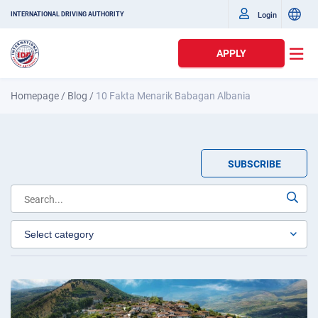
Login
INTERNATIONAL DRIVING AUTHORITY
APPLY
Homepage
/
Blog
/
10 Fakta Menarik Babagan Albania
SUBSCRIBE