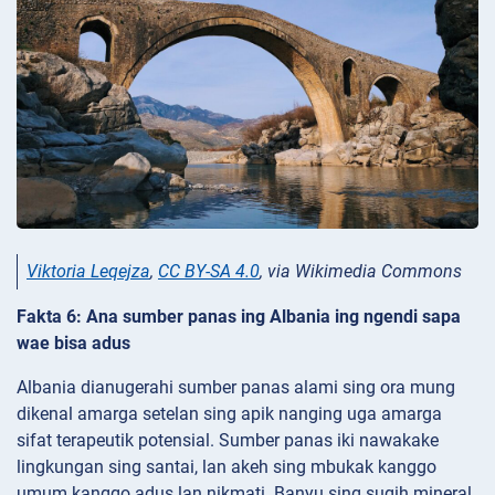
Viktoria Leqejza
,
CC BY-SA 4.0
, via Wikimedia Commons
Fakta 6: Ana sumber panas ing Albania ing ngendi sapa
wae bisa adus
Albania dianugerahi sumber panas alami sing ora mung
dikenal amarga setelan sing apik nanging uga amarga
sifat terapeutik potensial. Sumber panas iki nawakake
lingkungan sing santai, lan akeh sing mbukak kanggo
umum kanggo adus lan nikmati. Banyu sing sugih mineral