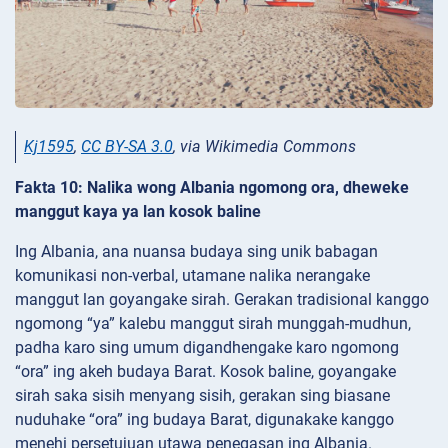
Kj1595
,
CC BY-SA 3.0
, via Wikimedia Commons
Fakta 10: Nalika wong Albania ngomong ora, dheweke
manggut kaya ya lan kosok baline
Ing Albania, ana nuansa budaya sing unik babagan
komunikasi non-verbal, utamane nalika nerangake
manggut lan goyangake sirah. Gerakan tradisional kanggo
ngomong “ya” kalebu manggut sirah munggah-mudhun,
padha karo sing umum digandhengake karo ngomong
“ora” ing akeh budaya Barat. Kosok baline, goyangake
sirah saka sisih menyang sisih, gerakan sing biasane
nuduhake “ora” ing budaya Barat, digunakake kanggo
menehi persetujuan utawa penegasan ing Albania.