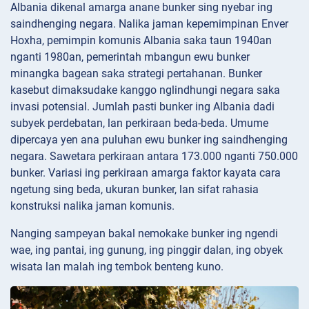
Albania dikenal amarga anane bunker sing nyebar ing
saindhenging negara. Nalika jaman kepemimpinan Enver
Hoxha, pemimpin komunis Albania saka taun 1940an
nganti 1980an, pemerintah mbangun ewu bunker
minangka bagean saka strategi pertahanan. Bunker
kasebut dimaksudake kanggo nglindhungi negara saka
invasi potensial. Jumlah pasti bunker ing Albania dadi
subyek perdebatan, lan perkiraan beda-beda. Umume
dipercaya yen ana puluhan ewu bunker ing saindhenging
negara. Sawetara perkiraan antara 173.000 nganti 750.000
bunker. Variasi ing perkiraan amarga faktor kayata cara
ngetung sing beda, ukuran bunker, lan sifat rahasia
konstruksi nalika jaman komunis.
Nanging sampeyan bakal nemokake bunker ing ngendi
wae, ing pantai, ing gunung, ing pinggir dalan, ing obyek
wisata lan malah ing tembok benteng kuno.