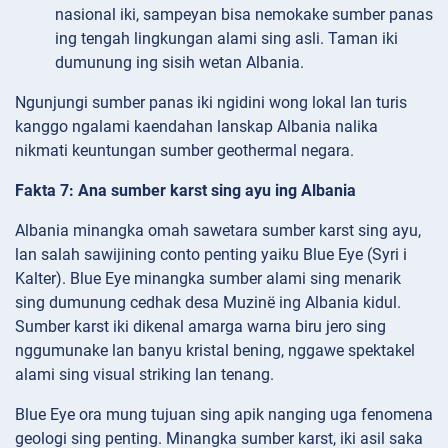
nasional iki, sampeyan bisa nemokake sumber panas
ing tengah lingkungan alami sing asli. Taman iki
dumunung ing sisih wetan Albania.
Ngunjungi sumber panas iki ngidini wong lokal lan turis
kanggo ngalami kaendahan lanskap Albania nalika
nikmati keuntungan sumber geothermal negara.
Fakta 7: Ana sumber karst sing ayu ing Albania
Albania minangka omah sawetara sumber karst sing ayu,
lan salah sawijining conto penting yaiku Blue Eye (Syri i
Kalter). Blue Eye minangka sumber alami sing menarik
sing dumunung cedhak desa Muzinë ing Albania kidul.
Sumber karst iki dikenal amarga warna biru jero sing
nggumunake lan banyu kristal bening, nggawe spektakel
alami sing visual striking lan tenang.
Blue Eye ora mung tujuan sing apik nanging uga fenomena
geologi sing penting. Minangka sumber karst, iki asil saka