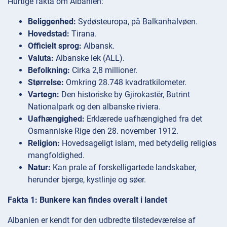
Hurtige fakta om Albanien:
Beliggenhed:
Sydøsteuropa, på Balkanhalvøen.
Hovedstad:
Tirana.
Officielt sprog:
Albansk.
Valuta:
Albanske lek (ALL).
Befolkning:
Cirka 2,8 millioner.
Størrelse:
Omkring 28.748 kvadratkilometer.
Vartegn:
Den historiske by Gjirokastër, Butrint
Nationalpark og den albanske riviera.
Uafhængighed:
Erklærede uafhængighed fra det
Osmanniske Rige den 28. november 1912.
Religion:
Hovedsageligt islam, med betydelig religiøs
mangfoldighed.
Natur:
Kan prale af forskelligartede landskaber,
herunder bjerge, kystlinje og søer.
Fakta 1: Bunkere kan findes overalt i landet
Albanien er kendt for den udbredte tilstedeværelse af