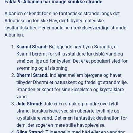
Fakta 9: Albanien har mange smukke strande
Albanien er kendt for sine fantastiske strande langs det
Adriatiske og Ioniske Hav, der tilbyder maleriske
kystlandskaber. Her er nogle bemærkelsesværdige strande i
Albanien:
Ksamil Strand:
Beliggende nær byen Saranda, er
Ksamil berømt for sit krystalklare turkisblå vand og
små øer lige ud for kysten. Det er et populært sted for
svømning og afslapning.
Dhermi Strand:
Indlejret mellem bjergene og havet,
tilbyder Dhermi et naturskønt og fredeligt strandmiljø.
Stranden er kendt for sine kieselsten og krystalklare
vand.
Jale Strand:
Jale er en smuk og mindre overfyldt
strand, karakteriseret ved sin uberørte kystlinje og
krystalklare vand. Det er en fantastisk destination for
dem, der søger en mere stille havoplevelse.
Gjipe Strand:
Tilgængelig med båd eller en vandring