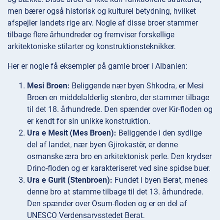
men bærer også historisk og kulturel betydning, hvilket
afspejler landets rige arv. Nogle af disse broer stammer
tilbage flere århundreder og fremviser forskellige
arkitektoniske stilarter og konstruktionsteknikker.
Her er nogle få eksempler på gamle broer i Albanien:
Mesi Broen:
Beliggende nær byen Shkodra, er Mesi
Broen en middelalderlig stenbro, der stammer tilbage
til det 18. århundrede. Den spænder over Kir-floden og
er kendt for sin unikke konstruktion.
Ura e Mesit (Mes Broen):
Beliggende i den sydlige
del af landet, nær byen Gjirokastër, er denne
osmanske æra bro en arkitektonisk perle. Den krydser
Drino-floden og er karakteriseret ved sine spidse buer.
Ura e Gurit (Stenbroen):
Fundet i byen Berat, menes
denne bro at stamme tilbage til det 13. århundrede.
Den spænder over Osum-floden og er en del af
UNESCO Verdensarvsstedet Berat.