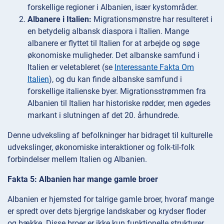
forskellige regioner i Albanien, især kystområder.
Albanere i Italien:
Migrationsmønstre har resulteret i
en betydelig albansk diaspora i Italien. Mange
albanere er flyttet til Italien for at arbejde og søge
økonomiske muligheder. Det albanske samfund i
Italien er veletableret (se
Interessante Fakta Om
Italien
), og du kan finde albanske samfund i
forskellige italienske byer. Migrationsstrømmen fra
Albanien til Italien har historiske rødder, men øgedes
markant i slutningen af det 20. århundrede.
Denne udveksling af befolkninger har bidraget til kulturelle
udvekslinger, økonomiske interaktioner og folk-til-folk
forbindelser mellem Italien og Albanien.
Fakta 5: Albanien har mange gamle broer
Albanien er hjemsted for talrige gamle broer, hvoraf mange
er spredt over dets bjergrige landskaber og krydser floder
og bække. Disse broer er ikke kun funktionelle strukturer,