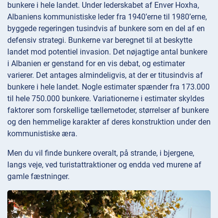
bunkere i hele landet. Under lederskabet af Enver Hoxha,
Albaniens kommunistiske leder fra 1940’erne til 1980’erne,
byggede regeringen tusindvis af bunkere som en del af en
defensiv strategi. Bunkerne var beregnet til at beskytte
landet mod potentiel invasion. Det nøjagtige antal bunkere
i Albanien er genstand for en vis debat, og estimater
varierer. Det antages almindeligvis, at der er titusindvis af
bunkere i hele landet. Nogle estimater spænder fra 173.000
til hele 750.000 bunkere. Variationerne i estimater skyldes
faktorer som forskellige tællemetoder, størrelser af bunkere
og den hemmelige karakter af deres konstruktion under den
kommunistiske æra.
Men du vil finde bunkere overalt, på strande, i bjergene,
langs veje, ved turistattraktioner og endda ved murene af
gamle fæstninger.