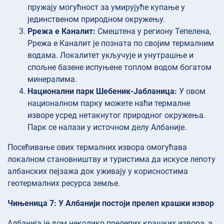
пружају могућност за умирујуће купање у
јединственом природном окружењу.
Ррежа е Каналит:
Смештена у региону Тепелена,
Ррежа е Каналит је позната по својим термалним
водама. Локалитет укључује и унутрашње и
спољне базене испуњене топлом водом богатом
минералима.
Национални парк Шебеник-Јабланица:
У овом
националном парку можете наћи термалне
изворе усред нетакнутог природног окружења.
Парк се налази у источном делу Албаније.
Посећивање ових термалних извора омогућава
локалном становништву и туристима да искусе лепоту
албанских пејзажа док уживају у корисностима
геотермалних ресурса земље.
Чињеница 7: У Албанији постоји прелеп крашки извор
Албанија је дом неколико прелепих крашких извора, а