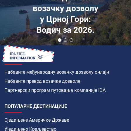
возачку дозволу
у Црној Гори:
Водич за 2026.
КАКО ДА
Набавите међународну возачку дозволу онлајн
Набавите превод возачке дозволе
Партнерски програм путовања компаније IDA
ПОПУЛАРНЕ ДЕСТИНАЦИЈЕ
Сједињене Америчке Државе
Уједињено Краљевство