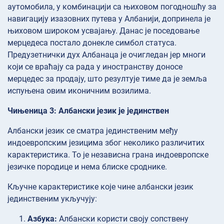
аутомобила, у комбинацији са њиховом погодношћу за
навигацију изазовних путева у Албанији, допринела је
њиховом широком усвајању. Данас је поседовање
мерцедеса постало донекле симбол статуса.
Предузетнички дух Албанаца је очигледан јер многи
који се враћају са рада у иностранству доносе
мерцедес за продају, што резултује тиме да је земља
испуњена овим иконичним возилима.
Чињеница 3: Албански језик је јединствен
Албански језик се сматра јединственим међу
индоевропским језицима због неколико различитих
карактеристика. То је независна грана индоевропске
језичке породице и нема блиске сроднике.
Кључне карактеристике које чине албански језик
јединственим укључују:
Азбука:
Албански користи своју сопствену