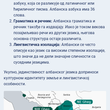
азбуку, која се разликује од латиничног или
ћириличног писма. Албанска азбука има 36
слова.
Граматика и речник:
Албанска граматика и
речник такође га издвајају. Иако је током векова
позајмљивао речи из других језика, његова
основна структура остаје различита.
Лингвистичка изолација:
Албански се често
описује као језик са високим степеном изолације,
што значи да не дели значајне сличности са
суседним језицима.
Укупно, јединственост албанског језика доприноси
културном идентитету земље и лингвистичкој
особености.