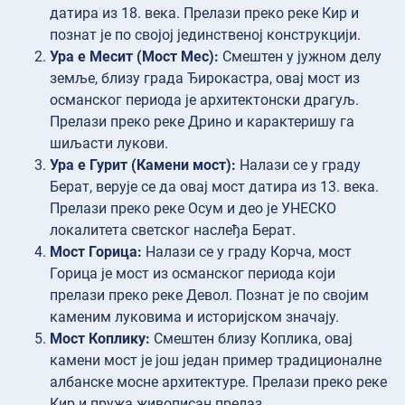
датира из 18. века. Прелази преко реке Кир и
познат је по својој јединственој конструкцији.
Ура е Месит (Мост Мес):
Смештен у јужном делу
земље, близу града Ђирокастра, овај мост из
османског периода је архитектонски драгуљ.
Прелази преко реке Дрино и карактеришу га
шиљасти лукови.
Ура е Гурит (Камени мост):
Налази се у граду
Берат, верује се да овај мост датира из 13. века.
Прелази преко реке Осум и део је УНЕСКО
локалитета светског наслеђа Берат.
Мост Горица:
Налази се у граду Корча, мост
Горица је мост из османског периода који
прелази преко реке Девол. Познат је по својим
каменим луковима и историјском значају.
Мост Коплику:
Смештен близу Коплика, овај
камени мост је још један пример традиционалне
албанске мосне архитектуре. Прелази преко реке
Кир и пружа живописан прелаз.