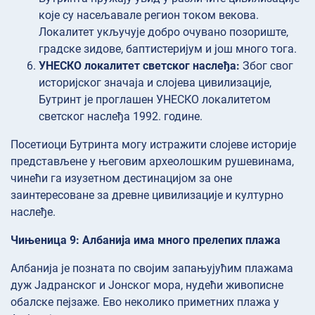
које су насељавале регион током векова.
Локалитет укључује добро очувано позориште,
градске зидове, баптистеријум и још много тога.
УНЕСКО локалитет светског наслеђа:
Због свог
историјског значаја и слојева цивилизације,
Бутринт је проглашен УНЕСКО локалитетом
светског наслеђа 1992. године.
Посетиоци Бутринта могу истражити слојеве историје
представљене у његовим археолошким рушевинама,
чинећи га изузетном дестинацијом за оне
заинтересоване за древне цивилизације и културно
наслеђе.
Чињеница 9: Албанија има много прелепих плажа
Албанија је позната по својим запањујућим плажама
дуж Јадранског и Јонског мора, нудећи живописне
обалске пејзаже. Ево неколико приметних плажа у