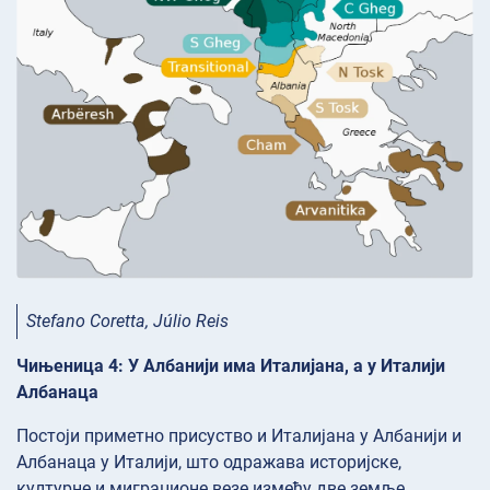
Stefano Coretta, Júlio Reis
Чињеница 4: У Албанији има Италијана, а у Италији
Албанаца
Постоји приметно присуство и Италијана у Албанији и
Албанаца у Италији, што одражава историјске,
културне и миграционе везе између две земље.