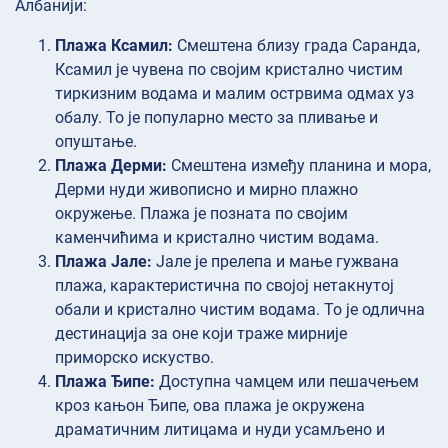
Албанији:
Плажа Ксамил:
Смештена близу града Саранда,
Ксамил је чувена по својим кристално чистим
тиркизним водама и малим острвима одмах уз
обалу. То је популарно место за пливање и
опуштање.
Плажа Дерми:
Смештена између планина и мора,
Дерми нуди живописно и мирно плажно
окружење. Плажа је позната по својим
каменчићима и кристално чистим водама.
Плажа Јале:
Јале је прелепа и мање гужвана
плажа, карактеристична по својој нетакнутој
обали и кристално чистим водама. То је одлична
дестинација за оне који траже мирније
приморско искуство.
Плажа Ђипе:
Доступна чамцем или пешачењем
кроз кањон Ђипе, ова плажа је окружена
драматичним литицама и нуди усамљено и