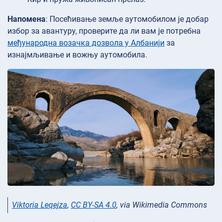
Напомена
: Посећивање земље аутомобилом је добар
избор за авантуру, проверите да ли вам је потребна
међународна возачка дозвола у Албанији
за
изнајмљивање и вожњу аутомобила.
Viktoria Leqejza
,
CC BY-SA 4.0
, via Wikimedia Commons