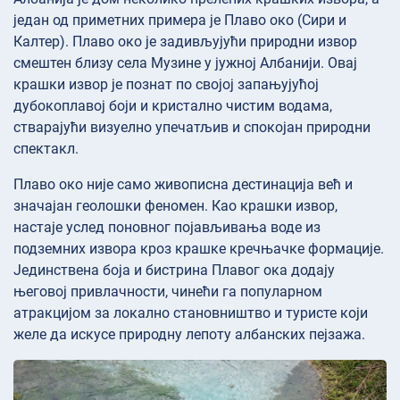
један од приметних примера је Плаво око (Сири и
Калтер). Плаво око је задивљујући природни извор
смештен близу села Музине у јужној Албанији. Овај
крашки извор је познат по својој запањујућој
дубокоплавој боји и кристално чистим водама,
стварајући визуелно упечатљив и спокојан природни
спектакл.
Плаво око није само живописна дестинација већ и
значајан геолошки феномен. Као крашки извор,
настаје услед поновног појављивања воде из
подземних извора кроз крашке кречњачке формације.
Јединствена боја и бистрина Плавог ока додају
његовој привлачности, чинећи га популарном
атракцијом за локално становништво и туристе који
желе да искусе природну лепоту албанских пејзажа.