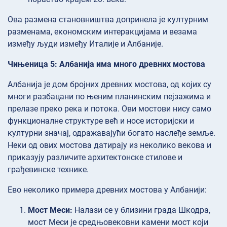
Ова размена становништва допринела је културним
разменама, економским интеракцијама и везама
између људи између Италије и Албаније.
Чињеница 5: Албанија има много древних мостова
Албанија је дом бројних древних мостова, од којих су
многи разбацани по њеним планинским пејзажима и
прелазе преко река и потока. Ови мостови нису само
функционалне структуре већ и носе историјски и
културни значај, одражавајући богато наслеђе земље.
Неки од ових мостова датирају из неколико векова и
приказују различите архитектонске стилове и
грађевинске технике.
Ево неколико примера древних мостова у Албанији:
Мост Меси:
Налази се у близини града Шкодра,
мост Меси је средњовековни камени мост који