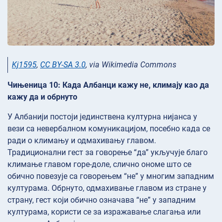
Kj1595
,
CC BY-SA 3.0
, via Wikimedia Commons
Чињеница 10: Када Албанци кажу не, климају као да
кажу да и обрнуто
У Албанији постоји јединствена културна нијанса у
вези са невербалном комуникацијом, посебно када се
ради о климању и одмахивању главом.
Традиционални гест за говорење “да” укључује благо
климање главом горе-доле, слично ономе што се
обично повезује са говорењем “не” у многим западним
културама. Обрнуто, одмахивање главом из стране у
страну, гест који обично означава “не” у западним
културама, користи се за изражавање слагања или