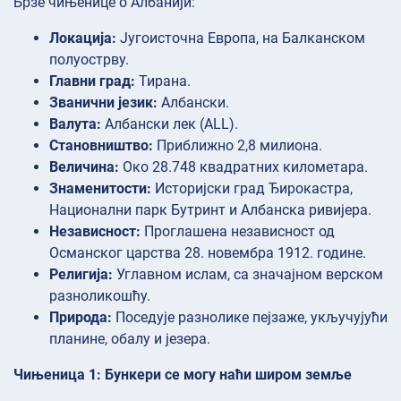
Брзе чињенице о Албанији:
Локација:
Југоисточна Европа, на Балканском
полуострву.
Главни град:
Тирана.
Званични језик:
Албански.
Валута:
Албански лек (ALL).
Становништво:
Приближно 2,8 милиона.
Величина:
Око 28.748 квадратних километара.
Знаменитости:
Историјски град Ђирокастра,
Национални парк Бутринт и Албанска ривијера.
Независност:
Проглашена независност од
Османског царства 28. новембра 1912. године.
Религија:
Углавном ислам, са значајном верском
разноликошћу.
Природа:
Поседује разнолике пејзаже, укључујући
планине, обалу и језера.
Чињеница 1: Бункери се могу наћи широм земље