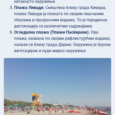
нетакнуто окружење.
Плажа Ливади:
Смештена близу града Химара,
плажа Ливади је позната по својим пешчаним
обалама и прозрачним водама. То је породична
дестинација са различитим садржајима.
Огледална плажа (Плажи Пасќираве):
Ова
плажа, названа по својим рефлектујућим водама,
налази се близу града Дерми. Окружена је бујном
вегетацијом и нуди мирно окружење.