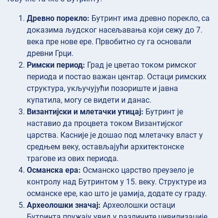
Древно порекло:
Бутринт има древно порекло, са
доказима људског насељавања који сежу до 7.
века пре нове ере. Првобитно су га основали
древни Грци.
Римски период:
Град је цветао током римског
периода и постао важан центар. Остаци римских
структура, укључујући позориште и јавна
купатила, могу се видети и данас.
Византијски и млетачки утицај:
Бутринт је
наставио да процвета током Византијског
царства. Касније је дошао под млетачку власт у
средњем веку, остављајући архитектонске
трагове из ових периода.
Османска ера:
Османско царство преузело је
контролу над Бутринтом у 15. веку. Структуре из
османске ере, као што је џамија, додате су граду.
Археолошки значај:
Археолошки остаци
Бутринта пружају увид у различите цивилизације