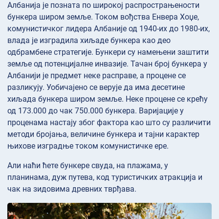
Албанија је позната по широкој распрострањености
бункера широм земље. Током вођства Енвера Хоџе,
комунистичког лидера Албаније од 1940-их до 1980-их,
влада је изградила хиљаде бункера као део
одбрамбене стратегије. Бункери су намењени заштити
земље од потенцијалне инвазије. Тачан број бункера у
Албанији је предмет неке расправе, а процене се
разликују. Уобичајено се верује да има десетине
хиљада бункера широм земље. Неке процене се крећу
од 173.000 до чак 750.000 бункера. Варијације у
проценама настају због фактора као што су различити
методи бројања, величине бункера и тајни карактер
њихове изградње током комунистичке ере.
Али наћи ћете бункере свуда, на плажама, у
планинама, дуж путева, код туристичких атракција и
чак на зидовима древних тврђава.