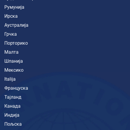
Румунија
Ирска
Аустралија
Грчка
Порторико
Малта
Шпанија
Мексико
Italija
Француска
Тајланд
Канада
Индија
Пољска