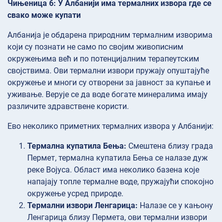
Чињеница 6: У Албанији има термалних извора где се
свако може купати
Албанија је обдарена природним термалним изворима
који су познати не само по својим живописним
окружењима већ и по потенцијалним терапеутским
својствима. Ови термални извори пружају опуштајуће
окружење и многи су отворени за јавност за купање и
уживање. Верује се да воде богате минералима имају
различите здравствене користи.
Ево неколико приметних термалних извора у Албанији:
Термална купатила Бења:
Смештена близу града
Пермет, термална купатила Бења се налазе дуж
реке Војуса. Област има неколико базена које
напајају топле термалне воде, пружајући спокојно
окружење усред природе.
Термални извори Ленгарица:
Налазе се у кањону
Ленгарица близу Пермета, ови термални извори