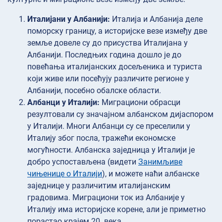
Италијани у Албанији:
Италија и Албанија деле
поморску границу, а историјске везе између две
земље довеле су до присуства Италијана у
Албанији. Последњих година дошло је до
повећања италијанских досељеника и туриста
који живе или посећују различите регионе у
Албанији, посебно обалске области.
Албанци у Италији:
Миграциони обрасци
резултовали су значајном албанском дијаспором
у Италији. Многи Албанци су се преселили у
Италију због посла, тражећи економске
могућности. Албанска заједница у Италији је
добро успостављена (видети
Занимљиве
чињенице о Италији
), и можете наћи албанске
заједнице у различитим италијанским
градовима. Миграциони ток из Албаније у
Италију има историјске корене, али је приметно
порастао крајем 20. века.