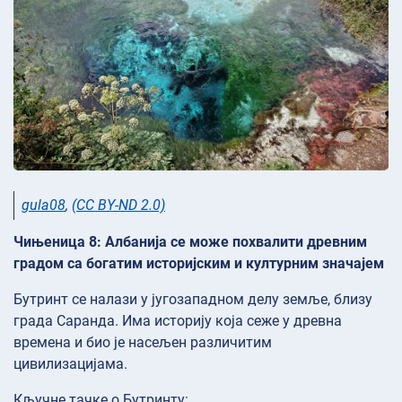
gula08
,
(CC BY-ND 2.0)
Чињеница 8: Албанија се може похвалити древним
градом са богатим историјским и културним значајем
Бутринт се налази у југозападном делу земље, близу
града Саранда. Има историју која сеже у древна
времена и био је насељен различитим
цивилизацијама.
Кључне тачке о Бутринту: