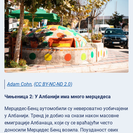
Adam Cohn
,
(CC BY-NC-ND 2.0)
Чињеница 2: У Албанији има много мерцедеса
Мерцедес-Бенц аутомобили су невероватно уобичајени
у Албанији. Тренд је добио на снази након масовне
емиграције Албанаца, који су се враћајући често
доносили Мерцедес Бенц возила. Поузданост ових