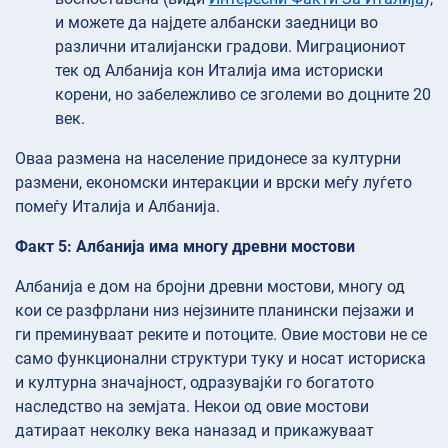
и можете да најдете албански заедници во
различни италијански градови. Миграциониот
тек од Албанија кон Италија има историски
корени, но забележливо се зголеми во доцните 20
век.
Оваа размена на население придонесе за културни
размени, економски интеракции и врски меѓу луѓето
помеѓу Италија и Албанија.
Факт 5: Албанија има многу древни мостови
Албанија е дом на бројни древни мостови, многу од
кои се разфрлани низ нејзините планински пејзажи и
ги преминуваат реките и потоците. Овие мостови не се
само функционални структури туку и носат историска
и културна значајност, одразувајќи го богатото
наследство на земјата. Некои од овие мостови
датираат неколку века наназад и прикажуваат