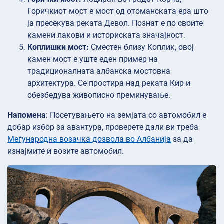
Горичкиот мост е мост од отоманската ера што
ја пресекува реката Девол. Познат е по своите
камени лакови и историската значајност.
Коплишки мост:
Сместен близу Коплик, овој
камен мост е уште еден пример на
традиционалната албанска мостовна
архитектура. Се простира над реката Кир и
обезбедува живописно преминување.
Напомена
: Посетувањето на земјата со автомобил е
добар избор за авантура, проверете дали ви треба
Меѓународна возачка дозвола во Албанија
за да
изнајмите и возите автомобил.