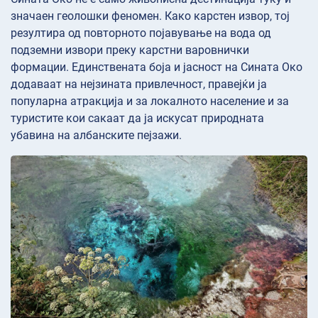
значаен геолошки феномен. Како карстен извор, тој
резултира од повторното појавување на вода од
подземни извори преку карстни варовнички
формации. Единствената боја и јасност на Сината Око
додаваат на нејзината привлечност, правејќи ја
популарна атракција и за локалното население и за
туристите кои сакаат да ја искусат природната
убавина на албанските пејзажи.