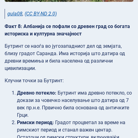
gula08
,
(CC BY-ND 2.0)
Факт 8: Албанија се пофали со древен град со богата
историска и културна значајност
Бутринт се наоѓа во југозападниот дел од земјата,
близу градот Саранда. Има историја што датира од
древни времиња и била населена од различни
цивилизации.
Клучни точки за Бутринт:
Древно потекло:
Бутринт има древно потекло, со
докази за човечко населување што датира од 7
век пр.н.е. Првично била основана од античките
Грци.
Римски период:
Градот процветал за време на
римскиот период и станал важен центар.
Остатоци од римски структури, вклучувајќи