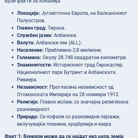
Брзи факти за Албанија:
Локација:
Југоисточна Европа, на Балканскиот
Полуостров.
Главен град:
Тирана.
Службен јазик:
Албански.
Валута:
Албански лек (ALL).
Население:
Приближно 2,8 милиони.
Големина:
Околу 28.748 квадратни километри.
Знаменитости:
Историскиот град Ѓирокастер,
Националниот парк Бутринт и Албанската
Ривиера.
Независност:
Прогласена независност од
Отоманската Империја на 28 ноември 1912.
Религија:
Главно ислам, со значајна религиозна
разновидност.
Природа:
Се пофали со разновидни пејзажи,
вклучувајќи планини, крајбрежје и езера.
Факт 1: Бункери може да се најдат низ цела земја