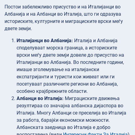
Постои забележливо присуство и на Италијанци во
Албанија и на Албанци во Италија, што ги одразува
историските, културните и миграциските врски меѓу
двете земји.
Италијанци во Албанија:
Италија и Албанија
споделуваат морска граница, а историските
врски меѓу двете земји довеле до присуство на
Италијанци во Албанија. Во последните години,
имаше зголемување на италијански
експатријанти и туристи кои живеат или ги
посетуваат различните региони во Албанија,
особено крајбрежните области.
Албанци во Италија:
Миграциските движења
резултираа со значајна албанска дијаспора во
Италија. Многу Албанци се преселија во Италија
за работа, барајќи економски можности.
Албанската заедница во Италија е добро
воспоставена (види
Интересни Факти За Италија
),