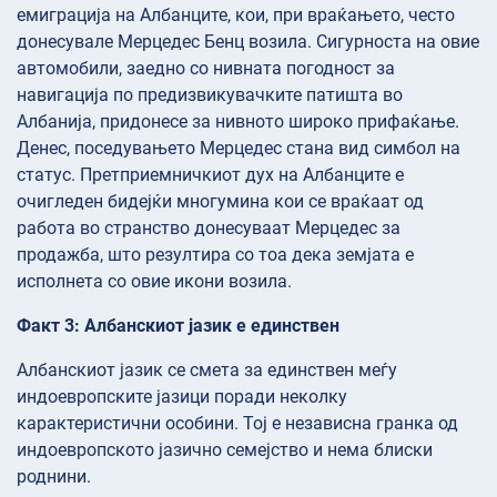
емиграција на Албанците, кои, при враќањето, често
донесувале Мерцедес Бенц возила. Сигурноста на овие
автомобили, заедно со нивната погодност за
навигација по предизвикувачките патишта во
Албанија, придонесе за нивното широко прифаќање.
Денес, поседувањето Мерцедес стана вид симбол на
статус. Претприемничкиот дух на Албанците е
очигледен бидејќи многумина кои се враќаат од
работа во странство донесуваат Мерцедес за
продажба, што резултира со тоа дека земјата е
исполнета со овие икони возила.
Факт 3: Албанскиот јазик е единствен
Албанскиот јазик се смета за единствен меѓу
индоевропските јазици поради неколку
карактеристични особини. Тој е независна гранка од
индоевропското јазично семејство и нема блиски
роднини.