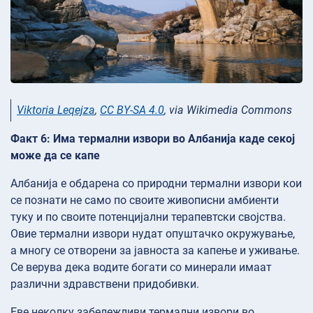
Viktoria Leqejza
,
CC BY-SA 4.0
, via Wikimedia Commons
Факт 6: Има термални извори во Албанија каде секој
може да се капе
Албанија е обдарена со природни термални извори кои
се познати не само по своите живописни амбиенти
туку и по своите потенцијални терапевтски својства.
Овие термални извори нудат опуштачко окружување,
а многу се отворени за јавноста за капење и уживање.
Се верува дека водите богати со минерали имаат
различни здравствени придобивки.
Еве неколку забележливи термални извори во