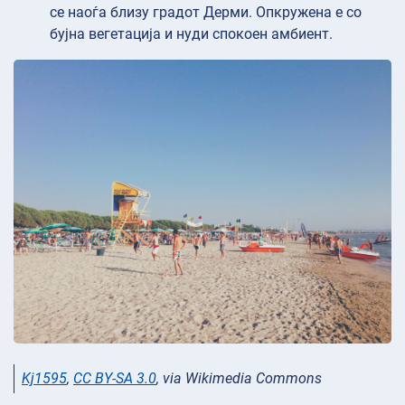
се наоѓа близу градот Дерми. Опкружена е со
бујна вегетација и нуди спокоен амбиент.
Kj1595
,
CC BY-SA 3.0
, via Wikimedia Commons