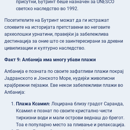
присутни, Бутринт беше назначен за UNESCO
светско наследство во 1992.
Посетителите на Бутринт можат да ги истражат
слоевите на историјата претставени во неговите
археолошки урнатини, правејќи ја забележлива
дестинација за оние што се заинтересирани за древни
цивилизации и културно наследство.
Факт 9: Албанија има многу убави плажи
Албанија е позната по своите зафатливи плажи покрај
Јадранското и Јонското Море, нудејќи живописни
крајбрежни пејзажи. Еве некои забележливи плажи во
Албанија:
Плажа Ксамил:
Лоцирана близу градот Саранда,
Ксамил е познат по своите кристално чисти
тиркизни води и мали острови веднаш до брегот.
Тоа е популарно место за пливање и релаксација.