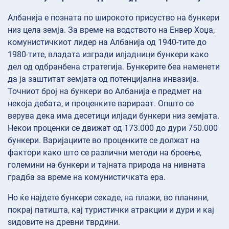
Албанија е позната по широкото присуство на бункери
низ цела земја. За време на водството на Енвер Хоџа,
комунистичкиот лидер на Албанија од 1940-тите до
1980-тите, владата изгради илјадници бункери како
дел од одбранбена стратегија. Бункерите беа наменети
да ја заштитат земјата од потенцијална инвазија.
Точниот број на бункери во Албанија е предмет на
некоја дебата, и проценките варираат. Општо се
верува дека има десетици илјади бункери низ земјата.
Некои проценки се движат од 173.000 до дури 750.000
бункери. Варијациите во проценките се должат на
фактори како што се различни методи на броење,
големини на бункери и тајната природа на нивната
градба за време на комунистичката ера.
Но ќе најдете бункери секаде, на плажи, во планини,
покрај патишта, кај туристички атракции и дури и кај
ѕидовите на древни тврдини.