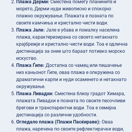
Плажа Дерми:
Сместена помеѓу планините и
морето, Дерми нуди живописно и спокојно
плажно окружување. Плажата е позната по
своите камчиња и кристално чисти води.
Плажа Јале:
Јале е убава и помалку населена
плажа, карактеризирана со своето нетакнато
крајбрежје и кристално чисти води. Тоа е одлична
дестинација за оние што бараат потивко морско
искуство.
Плажа Ѓипе:
Достапна со чамец или пешачење
низ каньонот Ѓипе, оваа плажа е опкружена со
драматични карпи и нуди осаменето и нетакнато
окружување.
Плажа Ливадхи:
Сместена близу градот Химара,
плажата Ливадхи е позната по своите песочливи
брегови и транспарентни води. Тоа е семејна
дестинација со различни удобности.
Огледало плажа (Плажи Пасќираве):
Оваа
плажа, наречена по своите рефлектирачки води,