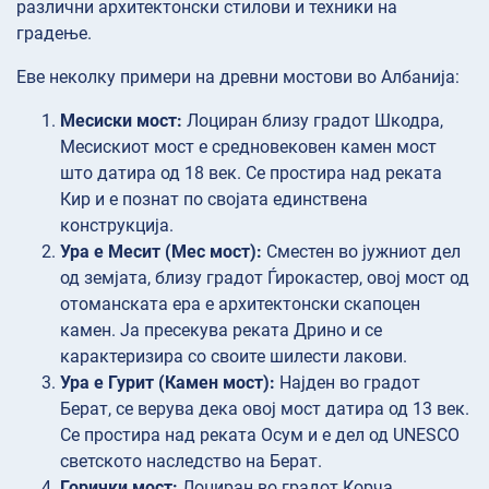
различни архитектонски стилови и техники на
градење.
Еве неколку примери на древни мостови во Албанија:
Месиски мост:
Лоциран близу градот Шкодра,
Месискиот мост е средновековен камен мост
што датира од 18 век. Се простира над реката
Кир и е познат по својата единствена
конструкција.
Ура е Месит (Мес мост):
Сместен во јужниот дел
од земјата, близу градот Ѓирокастер, овој мост од
отоманската ера е архитектонски скапоцен
камен. Ја пресекува реката Дрино и се
карактеризира со своите шилести лакови.
Ура е Гурит (Камен мост):
Најден во градот
Берат, се верува дека овој мост датира од 13 век.
Се простира над реката Осум и е дел од UNESCO
светското наследство на Берат.
Горички мост:
Лоциран во градот Корча,