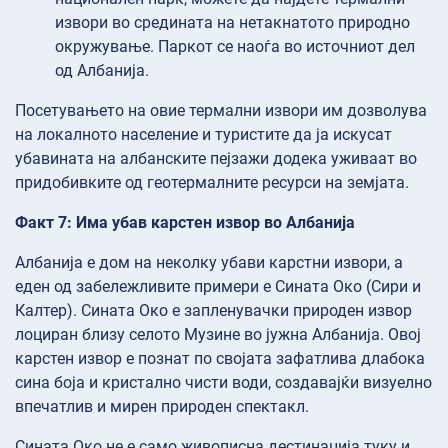
извори во средината на нетакнатото природно
окружување. Паркот се наоѓа во источниот дел
од Албанија.
Посетувањето на овие термални извори им дозволува
на локалното население и туристите да ја искусат
убавината на албанските пејзажи додека уживаат во
придобивките од геотермалните ресурси на земјата.
Факт 7: Има убав карстен извор во Албанија
Албанија е дом на неколку убави карстни извори, а
еден од забележливите примери е Сината Око (Сири и
Калтер). Сината Око е запленувачки природен извор
лоциран близу селото Музине во јужна Албанија. Овој
карстен извор е познат по својата зафатлива длабока
сина боја и кристално чисти води, создавајќи визуелно
впечатлив и мирен природен спектакл.
Сината Око не е само живописна дестинација туку и