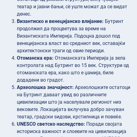
театар и јавни бањи, сè уште можат да се видат
денес.
Византиско и венецијанско влијание:
Бутринт
продолжил да процветува за време на
Византиската Империја. Подоцна дошол под
венецијанска власт во средниот век, оставајќи
архитектонски траги од овие периоди.
Отоманска ера:
Отоманската Империја ја зела
контролата над Бутринт во 15 век. Структури од
отоманската ера, како што е џамија, биле
додадени во градот.
Археолошка значајност:
Археолошките остатоци
на Бутринт даваат увид во различните
цивилизации што ја населувале регионот низ
вековите. Локацијата вклучува добро зачуван
театар, градски ѕидови, крстилница и повеќе.
UNESCO светско наследство:
Поради својата
историска важност и слоевите на цивилизација