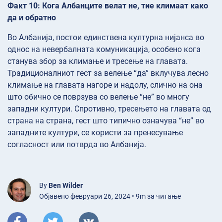
Факт 10: Кога Албанците велат не, тие климаат како
да и обратно
Во Албанија, постои единствена културна нијанса во
однос на невербалната комуникација, особено кога
станува збор за климање и тресење на главата.
Традиционалниот гест за велење “да” вклучува лесно
климање на главата нагоре и надолу, слично на она
што обично се поврзува со велење “не” во многу
западни култури. Спротивно, тресењето на главата од
страна на страна, гест што типично означува “не” во
западните култури, се користи за пренесување
согласност или потврда во Албанија.
By
Ben Wilder
Објавено февруари 26, 2024 • 9m за читање