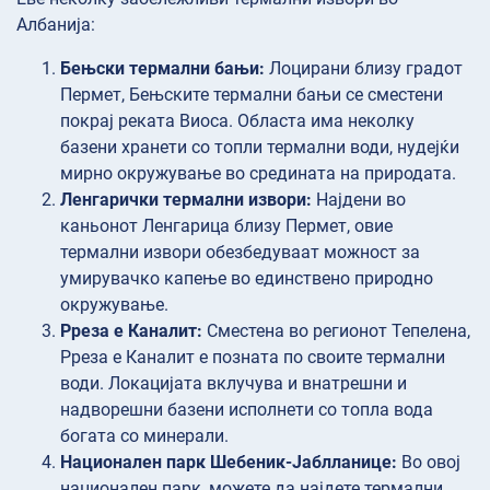
Албанија:
Бењски термални бањи:
Лоцирани близу градот
Пермет, Бењските термални бањи се сместени
покрај реката Виоса. Областа има неколку
базени хранети со топли термални води, нудејќи
мирно окружување во средината на природата.
Ленгарички термални извори:
Најдени во
каньонот Ленгарица близу Пермет, овие
термални извори обезбедуваат можност за
умирувачко капење во единствено природно
окружување.
Рреза е Каналит:
Сместена во регионот Тепелена,
Рреза е Каналит е позната по своите термални
води. Локацијата вклучува и внатрешни и
надворешни базени исполнети со топла вода
богата со минерали.
Национален парк Шебеник-Јаблланице:
Во овој
национален парк, можете да најдете термални