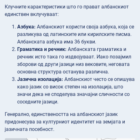
Клучните карактеристики што го прават албанскиот
единствен вклучуваат:
Азбука:
Албанскиот користи своја азбука, која се
разликува од латинските или кирилските писма.
Албанската азбука има 36 букви.
Граматика и речник:
Албанската граматика и
речник исто така го издвојуваат. Иако позајмил
зборови од други јазици низ вековите, неговата
основна структура останува различна.
Јазична изолација:
Албанскиот често се опишува
како јазик со висок степен на изолација, што
значи дека не споделува значајни сличности со
соседните јазици.
Генерално, единствеността на албанскиот јазик
придонесува за културниот идентитет на земјата и
јазичната посебност.