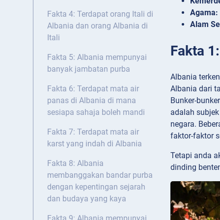
Kemerd
Agama:
Fakta 4: Terdapat orang Itali di
Alam Se
Albania dan orang Albania di
Itali
Fakta 1
Fakta 5: Albania mempunyai
banyak jambatan purba
Albania terke
Albania dari 
Fakta 6: Terdapat mata air
Bunker-bunker
panas di Albania di mana
adalah subjek
sesiapa sahaja boleh mandi
negara. Beber
Fakta 7: Terdapat mata air
faktor-faktor
karst yang indah di Albania
Tetapi anda a
Fakta 8: Albania
dinding bente
membanggakan bandar purba
dengan kepentingan sejarah
dan budaya yang kaya
Fakta 9: Albania mempunyai