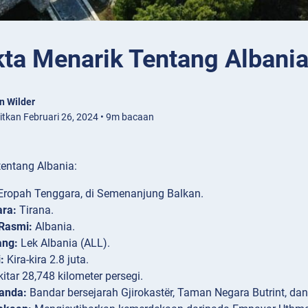
kta Menarik Tentang Albani
n Wilder
bitkan Februari 26, 2024 • 9m bacaan
tentang Albania:
ropah Tenggara, di Semenanjung Balkan.
ara:
Tirana.
Rasmi:
Albania.
ng:
Lek Albania (ALL).
:
Kira-kira 2.8 juta.
itar 28,748 kilometer persegi.
anda:
Bandar bersejarah Gjirokastër, Taman Negara Butrint, dan 