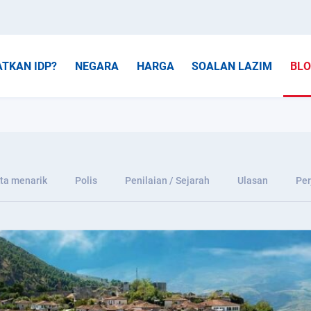
TKAN IDP?
NEGARA
HARGA
SOALAN LAZIM
BL
ta menarik
Polis
Penilaian / Sejarah
Ulasan
Per