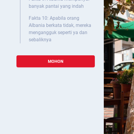
banyak pantai yang indah
Fakta 10: Apabila orang
Albania berkata tidak, mereka
mengangguk seperti ya dan
sebaliknya
MOHON