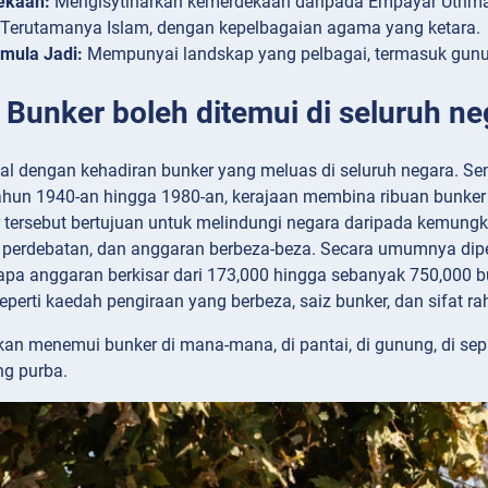
ekaan:
Mengisytiharkan kemerdekaan daripada Empayar Uthma
Terutamanya Islam, dengan kepelbagaian agama yang ketara.
mula Jadi:
Mempunyai landskap yang pelbagai, termasuk gunung
: Bunker boleh ditemui di seluruh ne
nal dengan kehadiran bunker yang meluas di seluruh negara. 
tahun 1940-an hingga 1980-an, kerajaan membina ribuan bunker
 tersebut bertujuan untuk melindungi negara daripada kemungk
 perdebatan, dan anggaran berbeza-beza. Secara umumnya diper
apa anggaran berkisar dari 173,000 hingga sebanyak 750,000 b
 seperti kaedah pengiraan yang berbeza, saiz bunker, dan sifat
kan menemui bunker di mana-mana, di pantai, di gunung, di sepa
ng purba.