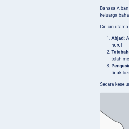
Bahasa Albani
keluarga baha
Ciri-ciri uta
Abjad:
A
huruf.
Tatabah
telah me
Pengasin
tidak be
Secara keselu