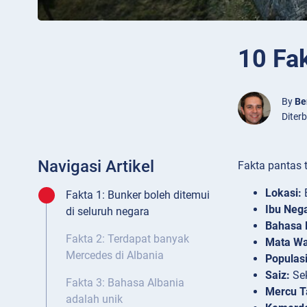
10 Fa
By
Be
Diter
Navigasi Artikel
Fakta pantas 
Lokasi:
E
Fakta 1: Bunker boleh ditemui
Ibu Neg
di seluruh negara
Bahasa 
Fakta 2: Terdapat banyak
Mata Wa
Mercedes di Albania
Populasi
Saiz:
Sek
Fakta 3: Bahasa Albania
Mercu T
adalah unik