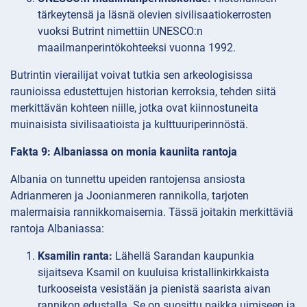
tärkeytensä ja läsnä olevien sivilisaatiokerrosten
vuoksi Butrint nimettiin UNESCO:n
maailmanperintökohteeksi vuonna 1992.
Butrintin vierailijat voivat tutkia sen arkeologisissa
raunioissa edustettujen historian kerroksia, tehden siitä
merkittävän kohteen niille, jotka ovat kiinnostuneita
muinaisista sivilisaatioista ja kulttuuriperinnöstä.
Fakta 9: Albaniassa on monia kauniita rantoja
Albania on tunnettu upeiden rantojensa ansiosta
Adrianmeren ja Joonianmeren rannikolla, tarjoten
malermaisia rannikkomaisemia. Tässä joitakin merkittäviä
rantoja Albaniassa:
Ksamilin ranta:
Lähellä Sarandan kaupunkia
sijaitseva Ksamil on kuuluisa kristallinkirkkaista
turkooseista vesistään ja pienistä saarista aivan
rannikon edustalla. Se on suosittu paikka uimiseen ja