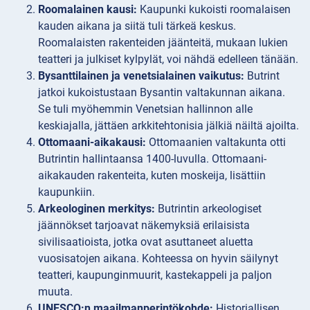
Roomalainen kausi:
Kaupunki kukoisti roomalaisen
kauden aikana ja siitä tuli tärkeä keskus.
Roomalaisten rakenteiden jäänteitä, mukaan lukien
teatteri ja julkiset kylpylät, voi nähdä edelleen tänään.
Bysanttilainen ja venetsialainen vaikutus:
Butrint
jatkoi kukoistustaan Bysantin valtakunnan aikana.
Se tuli myöhemmin Venetsian hallinnon alle
keskiajalla, jättäen arkkitehtonisia jälkiä näiltä ajoilta.
Ottomaani-aikakausi:
Ottomaanien valtakunta otti
Butrintin hallintaansa 1400-luvulla. Ottomaani-
aikakauden rakenteita, kuten moskeija, lisättiin
kaupunkiin.
Arkeologinen merkitys:
Butrintin arkeologiset
jäännökset tarjoavat näkemyksiä erilaisista
sivilisaatioista, jotka ovat asuttaneet aluetta
vuosisatojen aikana. Kohteessa on hyvin säilynyt
teatteri, kaupunginmuurit, kastekappeli ja paljon
muuta.
UNESCO:n maailmanperintökohde:
Historiallisen