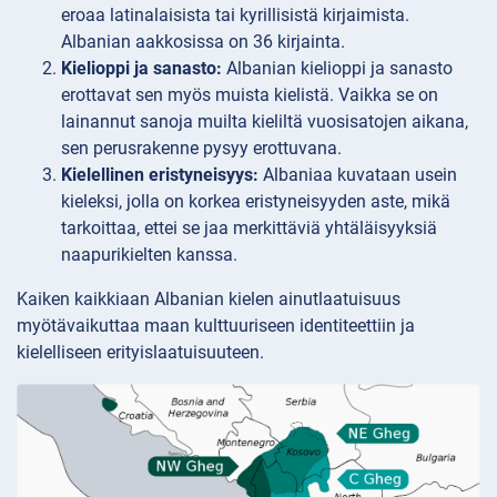
eroaa latinalaisista tai kyrillisistä kirjaimista.
Albanian aakkosissa on 36 kirjainta.
Kielioppi ja sanasto:
Albanian kielioppi ja sanasto
erottavat sen myös muista kielistä. Vaikka se on
lainannut sanoja muilta kieliltä vuosisatojen aikana,
sen perusrakenne pysyy erottuvana.
Kielellinen eristyneisyys:
Albaniaa kuvataan usein
kieleksi, jolla on korkea eristyneisyyden aste, mikä
tarkoittaa, ettei se jaa merkittäviä yhtäläisyyksiä
naapurikielten kanssa.
Kaiken kaikkiaan Albanian kielen ainutlaatuisuus
myötävaikuttaa maan kulttuuriseen identiteettiin ja
kielelliseen erityislaatuisuuteen.