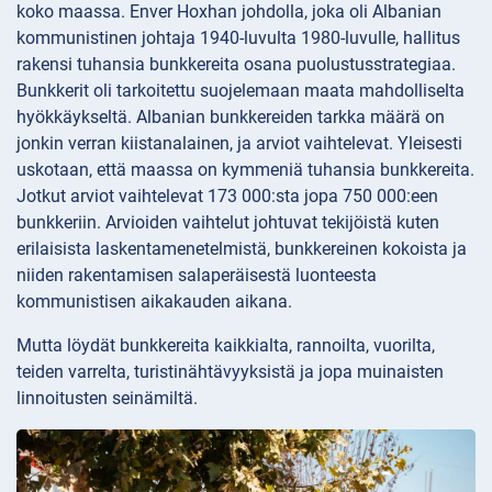
koko maassa. Enver Hoxhan johdolla, joka oli Albanian
kommunistinen johtaja 1940-luvulta 1980-luvulle, hallitus
rakensi tuhansia bunkkereita osana puolustusstrategiaa.
Bunkkerit oli tarkoitettu suojelemaan maata mahdolliselta
hyökkäykseltä. Albanian bunkkereiden tarkka määrä on
jonkin verran kiistanalainen, ja arviot vaihtelevat. Yleisesti
uskotaan, että maassa on kymmeniä tuhansia bunkkereita.
Jotkut arviot vaihtelevat 173 000:sta jopa 750 000:een
bunkkeriin. Arvioiden vaihtelut johtuvat tekijöistä kuten
erilaisista laskentamenetelmistä, bunkkereinen kokoista ja
niiden rakentamisen salaperäisestä luonteesta
kommunistisen aikakauden aikana.
Mutta löydät bunkkereita kaikkialta, rannoilta, vuorilta,
teiden varrelta, turistinähtävyyksistä ja jopa muinaisten
linnoitusten seinämiltä.