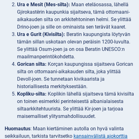
Ura e Mesit (Mes-silta):
Maan eteläosassa, lähellä
Gjirokastërin kaupunkia sijaitseva, tämä ottomaani-
aikakauden silta on arkkitehtoninen helmi. Se ylittää
Drino-joen ja sille on ominaista sen terävät kaaret.
Ura e Gurit (Kivisilta):
Beratin kaupungista löytyvän
tämän sillan uskotaan olevan peräisin 1200-luvulta.
Se ylittää Osum-joen ja on osa Beratin UNESCO:n
maailmanperintökohdetta.
Gorican silta:
Korçan kaupungissa sijaitseva Gorican
silta on ottomaani-aikakauden silta, joka ylittää
Devoll-joen. Se tunnetaan kivikaarista ja
historiallisesta merkityksestään.
Kopliku-silta:
Koplikin lähellä sijaitseva tämä kivisilta
on toinen esimerkki perinteisestä albanialaisesta
siltaarkkitehtuurista. Se ylittää Kir-joen ja tarjoaa
maisemalliset ylitysmahdollisuudet.
Huomautus
: Maan kiertäminen autolla on hyvä valinta
seikkailuun, tarkista tarvitsetko
kansainvälistä ajokorttia