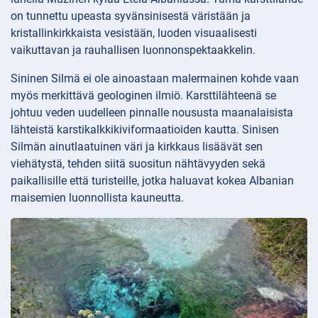
on tunnettu upeasta syvänsinisestä väristään ja
kristallinkirkkaista vesistään, luoden visuaalisesti
vaikuttavan ja rauhallisen luonnonspektaakkelin.
Sininen Silmä ei ole ainoastaan malermainen kohde vaan
myös merkittävä geologinen ilmiö. Karsttilähteenä se
johtuu veden uudelleen pinnalle noususta maanalaisista
lähteistä karstikalkkikiviformaatioiden kautta. Sinisen
Silmän ainutlaatuinen väri ja kirkkaus lisäävät sen
viehätystä, tehden siitä suositun nähtävyyden sekä
paikallisille että turisteille, jotka haluavat kokea Albanian
maisemien luonnollista kauneutta.