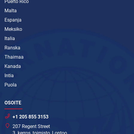
Puerto Rico
Malta
Espanja
Meksiko
Italia
Ranska
Thaimaa
Kanada
Intia
Puola
OSOITE
+1 205 855 3153
207 Regent Street
3. kerros, toimisto, Lontoo