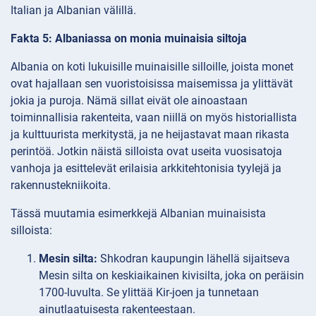
Italian ja Albanian välillä.
Fakta 5: Albaniassa on monia muinaisia siltoja
Albania on koti lukuisille muinaisille silloille, joista monet
ovat hajallaan sen vuoristoisissa maisemissa ja ylittävät
jokia ja puroja. Nämä sillat eivät ole ainoastaan
toiminnallisia rakenteita, vaan niillä on myös historiallista
ja kulttuurista merkitystä, ja ne heijastavat maan rikasta
perintöä. Jotkin näistä silloista ovat useita vuosisatoja
vanhoja ja esittelevät erilaisia arkkitehtonisia tyylejä ja
rakennustekniikoita.
Tässä muutamia esimerkkejä Albanian muinaisista
silloista:
Mesin silta:
Shkodran kaupungin lähellä sijaitseva
Mesin silta on keskiaikainen kivisilta, joka on peräisin
1700-luvulta. Se ylittää Kir-joen ja tunnetaan
ainutlaatuisesta rakenteestaan.