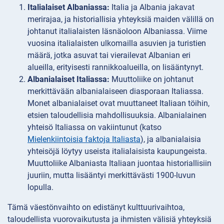
Italialaiset Albaniassa:
Italia ja Albania jakavat
merirajaa, ja historiallisia yhteyksiä maiden välillä on
johtanut italialaisten läsnäoloon Albaniassa. Viime
vuosina italialaisten ulkomailla asuvien ja turistien
määrä, jotka asuvat tai vierailevat Albanian eri
alueilla, erityisesti rannikkoalueilla, on lisääntynyt.
Albanialaiset Italiassa:
Muuttoliike on johtanut
merkittävään albanialaiseen diasporaan Italiassa.
Monet albanialaiset ovat muuttaneet Italiaan töihin,
etsien taloudellisia mahdollisuuksia. Albanialainen
yhteisö Italiassa on vakiintunut (katso
Mielenkiintoisia faktoja Italiasta
), ja albanialaisia
yhteisöjä löytyy useista italialaisista kaupungeista.
Muuttoliike Albaniasta Italiaan juontaa historiallisiin
juuriin, mutta lisääntyi merkittävästi 1900-luvun
lopulla.
Tämä väestönvaihto on edistänyt kulttuurivaihtoa,
taloudellista vuorovaikutusta ja ihmisten välisiä yhteyksiä