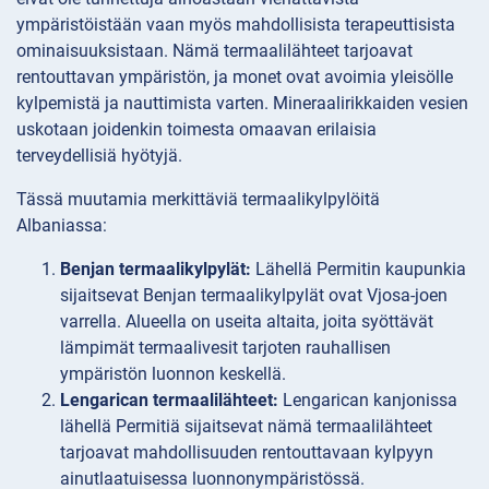
ympäristöistään vaan myös mahdollisista terapeuttisista
ominaisuuksistaan. Nämä termaalilähteet tarjoavat
rentouttavan ympäristön, ja monet ovat avoimia yleisölle
kylpemistä ja nauttimista varten. Mineraalirikkaiden vesien
uskotaan joidenkin toimesta omaavan erilaisia
terveydellisiä hyötyjä.
Tässä muutamia merkittäviä termaalikylpylöitä
Albaniassa:
Benjan termaalikylpylät:
Lähellä Permitin kaupunkia
sijaitsevat Benjan termaalikylpylät ovat Vjosa-joen
varrella. Alueella on useita altaita, joita syöttävät
lämpimät termaalivesit tarjoten rauhallisen
ympäristön luonnon keskellä.
Lengarican termaalilähteet:
Lengarican kanjonissa
lähellä Permitiä sijaitsevat nämä termaalilähteet
tarjoavat mahdollisuuden rentouttavaan kylpyyn
ainutlaatuisessa luonnonympäristössä.