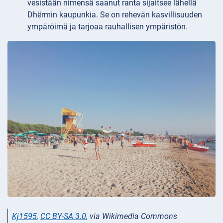
vesistään nimensä saanut ranta sijaitsee lähellä
Dhërmin kaupunkia. Se on rehevän kasvillisuuden
ympäröimä ja tarjoaa rauhallisen ympäristön.
Kj1595
,
CC BY-SA 3.0
, via Wikimedia Commons