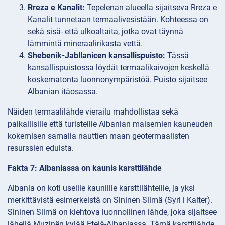
Rreza e Kanalit:
Tepelenan alueella sijaitseva Rreza e
Kanalit tunnetaan termaalivesistään. Kohteessa on
sekä sisä- että ulkoaltaita, jotka ovat täynnä
lämmintä mineraalirikasta vettä.
Shebenik-Jabllanicen kansallispuisto:
Tässä
kansallispuistossa löydät termaalikaivojen keskellä
koskematonta luonnonympäristöä. Puisto sijaitsee
Albanian itäosassa.
Näiden termaalilähde vierailu mahdollistaa sekä
paikallisille että turisteille Albanian maisemien kauneuden
kokemisen samalla nauttien maan geotermaalisten
resurssien eduista.
Fakta 7: Albaniassa on kaunis karsttilähde
Albania on koti useille kauniille karsttilähteille, ja yksi
merkittävistä esimerkeistä on Sininen Silmä (Syri i Kalter).
Sininen Silmä on kiehtova luonnollinen lähde, joka sijaitsee
lähellä Muzinën kylää Etelä-Albaniassa. Tämä karsttilähde