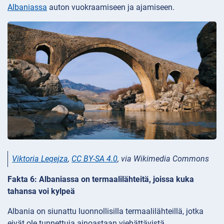
Albaniassa
auton vuokraamiseen ja ajamiseen.
Viktoria Leqejza
,
CC BY-SA 4.0
, via Wikimedia Commons
Fakta 6: Albaniassa on termaalilähteitä, joissa kuka
tahansa voi kylpeä
Albania on siunattu luonnollisilla termaalilähteillä, jotka
eivät ole tunnettuja ainoastaan viehättävistä