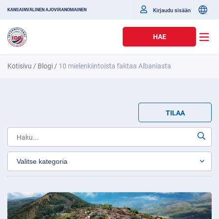
Kirjaudu sisään
KANSAINVÄLINEN AJOVIRANOMAINEN
HAE
Kotisivu
/
Blogi
/
10 mielenkiintoista faktaa Albaniasta
TILAA