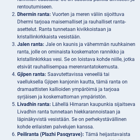
rentoutumiseen.
Dhermin ranta:
Vuorten ja meren väliin sijoittuva
Dhermi tarjoaa maisemalliset ja rauhalliset ranta-
asettelut. Ranta tunnetaan kivikkoistaan ja
kristallinkirkkaista vesistään.
Jalen ranta:
Jale on kaunis ja vähemmän ruuhkainen
ranta, jolle on ominaista koskematon rannikko ja
kristallinkirkkas vesi. Se on loistava kohde niille, jotka
etsivät rauhallisempaa merenrantatokemusta.
Gjipen ranta:
Saavutettavissa veneellä tai
vaelluksella Gjipen kanjonin kautta, tämä ranta on
dramaattisten kallioiden ympäröimä ja tarjoaa
syrjäisen ja koskemattoman ympäristön.
Livadhin ranta:
Lähellä Himaran kaupunkia sijaitseva
Livadhin ranta tunnetaan hiekkarannoistaan ja
läpinäkyvistä vesistään. Se on perhekystävällinen
kohde erilaisten palvelujen kanssa.
Peiliranta (Plazhi Pasqyrave):
Tämä heijastavaista