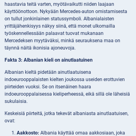
haastavia teitä varten, myötävaikutti niiden laajaan
käyttöönottoon. Nykyään Mercedes-auton omistamisesta
on tullut jonkinlainen statussymboli. Albanialaisten
yrittäjähenkisyys näkyy siinä, että monet ulkomailla
työskennellessään palaavat tuovat mukanaan
Mercedeksen myytäväksi, minkä seurauksena maa on
täynnä näitä ikonisia ajoneuvoja.
Fakta 3: Albanian kieli on ainutlaatuinen
Albanian kieltä pidetään ainutlaatuisena
indoeurooppalaisten kielten joukossa useiden erottuvien
piirteiden vuoksi. Se on itsenäinen haara
indoeurooppalaisessa kieliperheessä, eikä sillä ole läheisiä
sukulaisia.
Keskeisiä piirteitä, jotka tekevät albaniasta ainutlaatuisen,
ovat:
Aakkosto:
Albania käyttää omaa aakkosiaan, joka