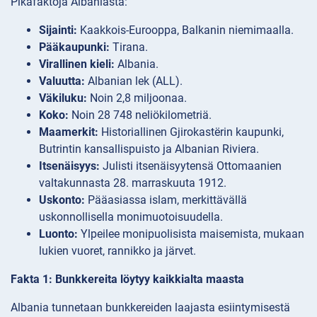
Pikafaktoja Albaniasta:
Sijainti:
Kaakkois-Eurooppa, Balkanin niemimaalla.
Pääkaupunki:
Tirana.
Virallinen kieli:
Albania.
Valuutta:
Albanian lek (ALL).
Väkiluku:
Noin 2,8 miljoonaa.
Koko:
Noin 28 748 neliökilometriä.
Maamerkit:
Historiallinen Gjirokastërin kaupunki,
Butrintin kansallispuisto ja Albanian Riviera.
Itsenäisyys:
Julisti itsenäisyytensä Ottomaanien
valtakunnasta 28. marraskuuta 1912.
Uskonto:
Pääasiassa islam, merkittävällä
uskonnollisella monimuotoisuudella.
Luonto:
Ylpeilee monipuolisista maisemista, mukaan
lukien vuoret, rannikko ja järvet.
Fakta 1: Bunkkereita löytyy kaikkialta maasta
Albania tunnetaan bunkkereiden laajasta esiintymisestä