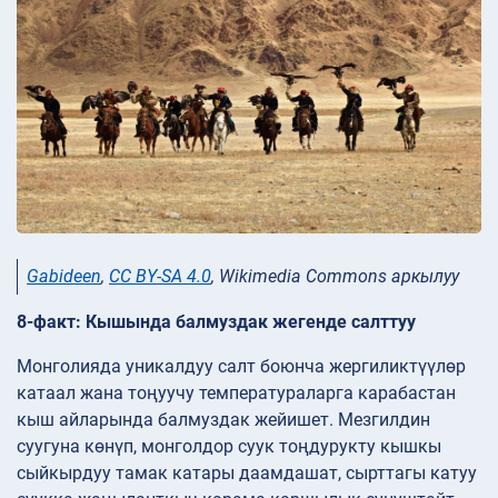
Gabideen
,
CC BY-SA 4.0
, Wikimedia Commons аркылуу
8-факт: Кышында балмуздак жегенде салттуу
Монголияда уникалдуу салт боюнча жергиликтүүлөр
катаал жана тоңуучу температураларга карабастан
кыш айларында балмуздак жейишет. Мезгилдин
суугуна көнүп, монголдор суук тоңдурукту кышкы
сыйкырдуу тамак катары даамдашат, сырттагы катуу