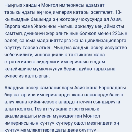
Чыңгыз хандын Монгол империясы адамзат
тарыхындагы эң чоң империя катары эсептелет. 13-
кылымдын башында эң жогорку чокусунда ал Азия,
Европа жана Жакынкы Чыгыш аркылуу кең аймакты
камтып, дүйнөнүн жер аянтынын болжол менен 22%ын
ээлеп, сансыз маданияттарга жана цивилизацияларга
олуттуу таасир эткен. Чыңгыз хандын аскер искусство
чеберчилиги, инновациялык тактикасы жана
стратегиялык лидерлиги империянын ылдам
кеңейишине мүмкүнчүлүк берип, дүйнө тарыхына
өчпөс из калтырган.
Алардын аскер кампаниялары Азия жана Европадагы
бир катар ири империяларды жана өлкөлөрдү басып
алуу жана кийинчерээк алардын күчүн сындырууга
алып келген. Тез аттуу жана стратегиялык
акылмандыгы менен мүнөздөлгөн Монгол
империясынын күчтүү күчтөрү ошол мезгилдеги эң
күчтүү мамлекеттерге дагы деле олуттуу