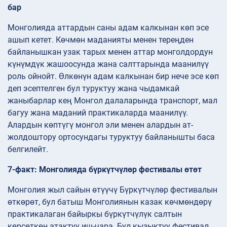
бар
Монголияда аттардын саны адам калкынан көп эсе
ашып кетет. Көчмөн маданияты менен тереңден
байланышкан узак тарых менен аттар монголдордун
күнүмдүк жашоосунда жана салттарында маанилүү
роль ойнойт. Өлкөнүн адам калкынан бир нече эсе көп
деп эсептелген бул туруктуу жана чыдамкай
жаныбарлар кең Монгол далаларында транспорт, мал
багуу жана маданий практикаларда маанилүү.
Алардын көптүгү монгол эли менен алардын ат-
жолдоштору ортосундагы туруктуу байланышты баса
белгилейт.
7-факт: Монголияда бүркүтчүлөр фестивалы өтөт
Монголия жыл сайын өтүүчү Бүркүтчүлөр фестивалын
өткөрөт, бул батыш Монголиянын казак көчмөндөрү
практикалаган байыркы бүркүтчүлүк салтын
көрсөткөн атактуу иш-чара. Бул кызыктуу фестивал