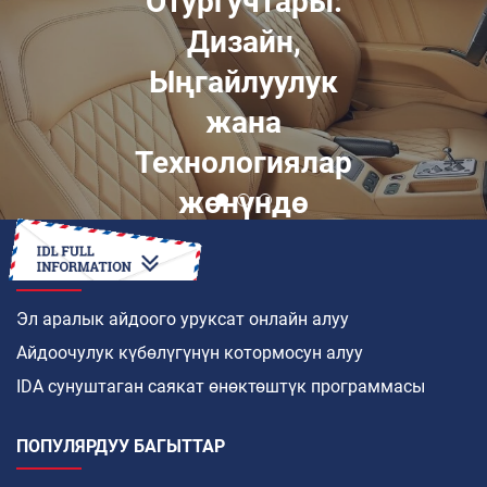
Отургучтары:
Дизайн,
Ыңгайлуулук
жана
Технологиялар
жөнүндө
Кеңири Обзор
КАНТИП
Эл аралык айдоого уруксат онлайн алуу
Айдоочулук күбөлүгүнүн котормосун алуу
IDA сунуштаган саякат өнөктөштүк программасы
ПОПУЛЯРДУУ БАГЫТТАР