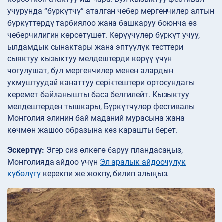
учурунда “бүркүтчү” аталган чебер мергенчилер алтын
бүркүттөрдү тарбиялоо жана башкаруу боюнча өз
чеберчилигин көрсөтүшөт. Көрүүчүлөр бүркүт учуу,
ылдамдык сынактары жана эптүүлүк тесттери
сыяктуу кызыктуу мелдештерди көрүү үчүн
чогулушат, бул мергенчилер менен алардын
укмуштуудай канаттуу серіктештери ортосундагы
керемет байланышты баса белгилейт. Кызыктуу
мелдештерден тышкары, Бүркүтчүлөр фестивалы
Монголия элинин бай маданий мурасына жана
көчмөн жашоо образына көз карашты берет.
Эскертүү:
Эгер сиз өлкөгө баруу пландасаңыз,
Монголияда айдоо үчүн
Эл аралык айдоочулук
күбөлүгү
керекпи же жокпу, билип алыңыз.