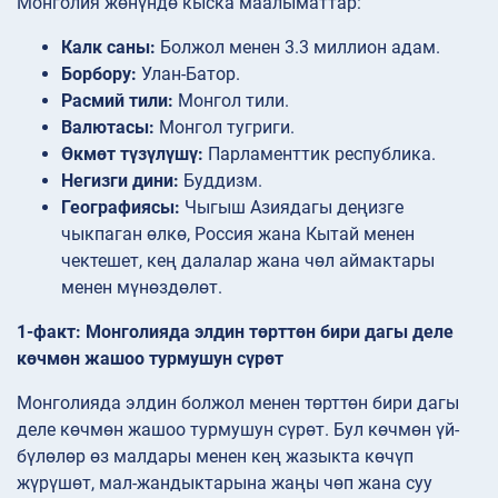
Монголия жөнүндө кыска маалыматтар:
Калк саны:
Болжол менен 3.3 миллион адам.
Борбору:
Улан-Батор.
Расмий тили:
Монгол тили.
Валютасы:
Монгол тугриги.
Өкмөт түзүлүшү:
Парламенттик республика.
Негизги дини:
Буддизм.
Географиясы:
Чыгыш Азиядагы деңизге
чыкпаган өлкө, Россия жана Кытай менен
чектешет, кең далалар жана чөл аймактары
менен мүнөздөлөт.
1-факт: Монголияда элдин төрттөн бири дагы деле
көчмөн жашоо турмушун сүрөт
Монголияда элдин болжол менен төрттөн бири дагы
деле көчмөн жашоо турмушун сүрөт. Бул көчмөн үй-
бүлөлөр өз малдары менен кең жазыкта көчүп
жүрүшөт, мал-жандыктарына жаңы чөп жана суу