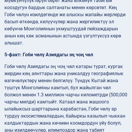
мүмкүнчүлүктөрүн берет жана өлкөнүн табигый
кооздугун бардык салтанаты менен көрсөтөт. Кең
Гоби чөлүн изилдегенде же алыскы жапайы жерлерди
басып өткөндө, келүүчүлөр жана жергиликтүү эл
көбүнчө Монголиянын укмуштуудай пейзаждарын
анын кең көк асманынын астында үзгүлтүксүз көрө
алышат.
5-факт: Гоби чөлү Азиядагы эң чоң чөл
Гоби чөлү Азиядагы эң чоң чөл катары турат, кургак
жердин кең аянттары жана уникалдуу географиялык
өзгөчөлүктөрү менен белгилүү. Түндүк Кытай жана
түштүк Монголияны камтып, бул жайылган чөл
болжол менен 1.3 миллион чарчы километрди (500,000
чарчы милди) камтыйт. Катаал жана жашоого
ылайыксыз шарттарына карабастан, Гоби чөлү ар
түрдүү экосистемалардын, байыркы казылып чыккан
калдыктардын жана көчмөн коомдордун үйү болуп,
аны изилдөөчүлөр, илимпоздор жана табият