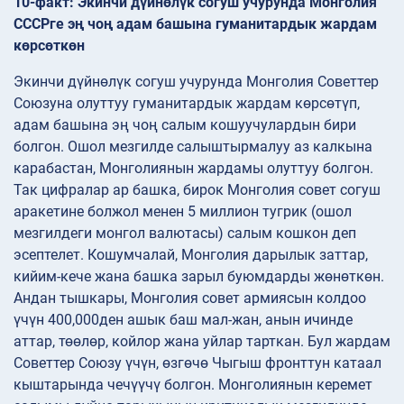
10-факт: Экинчи дүйнөлүк согуш учурунда Монголия
СССРге эң чоң адам башына гуманитардык жардам
көрсөткөн
Экинчи дүйнөлүк согуш учурунда Монголия Советтер
Союзуна олуттуу гуманитардык жардам көрсөтүп,
адам башына эң чоң салым кошуучулардын бири
болгон. Ошол мезгилде салыштырмалуу аз калкына
карабастан, Монголиянын жардамы олуттуу болгон.
Так цифралар ар башка, бирок Монголия совет согуш
аракетине болжол менен 5 миллион тугрик (ошол
мезгилдеги монгол валютасы) салым кошкон деп
эсептелет. Кошумчалай, Монголия дарылык заттар,
кийим-кече жана башка зарыл буюмдарды жөнөткөн.
Андан тышкары, Монголия совет армиясын колдоо
үчүн 400,000ден ашык баш мал-жан, анын ичинде
аттар, төөлөр, койлор жана уйлар тарткан. Бул жардам
Советтер Союзу үчүн, өзгөчө Чыгыш фронттун катаал
кыштарында чечүүчү болгон. Монголиянын керемет