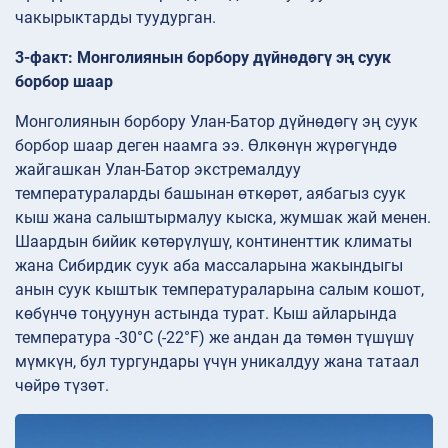
чакырыктарды туудурган.
3-факт: Монголиянын борбору дүйнөдөгү эң суук
борбор шаар
Монголиянын борбору Улан-Батор дүйнөдөгү эң суук
борбор шаар деген наамга ээ. Өлкөнүн жүрөгүндө
жайгашкан Улан-Батор экстремалдуу
температураларды башынан өткөрөт, аябагыз суук
кыш жана салыштырмалуу кыска, жумшак жай менен.
Шаардын бийик көтөрүлүшү, континенттик климаты
жана Сибирдик суук аба массаларына жакындыгы
анын суук кыштык температураларына салым кошот,
көбүнчө тоңуунун астында турат. Кыш айларында
температура -30°C (-22°F) же андан да төмөн түшүшү
мүмкүн, бул тургундары үчүн уникалдуу жана татаал
чөйрө түзөт.