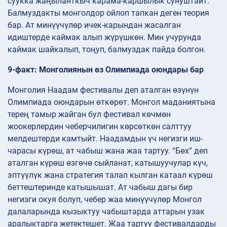
суукка жаңыланткыч карама-каршылык сунуштайт.
Балмуздакты монголдор ойлоп тапкан деген теория
бар. Ат минүүчүлөр ичек-карындан жасалган
идиштерде каймак алып жүрүшкөн. Мин учурунда
каймак шайкалып, тоңуп, балмуздак пайда болгон.
9-факт: Монголиянын өз Олимпиада оюндары бар
Монголия Наадам фестивалы деп аталган өзүнүн
Олимпиада оюндарын өткөрөт. Монгол маданиятына
терең тамыр жайган бул фестивал көчмөн
жоокерлердин чеберчилигин көрсөткөн салттуу
мелдештерди камтыйт. Наадамдын үч негизги иш-
чарасы күрөш, ат чабыш жана жаа тартуу. “Бөх” деп
аталган күрөш өзгөчө сыйланат, катышуучулар күч,
эптүүлүк жана стратегия талап кылган катаал күрөш
беттештеринде катышышат. Ат чабыш дагы бир
негизги окуя болуп, чебер жаа минүүчүлөр Монгол
далаларында кызыктуу чабыштарда аттарын узак
аралыктарга жетектешет. Жаа тартуу фестивалдарды