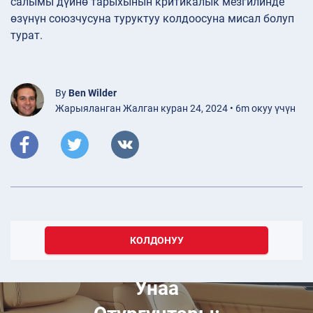
салымы дүйнө тарыхынын критикалык мезгилинде
өзүнүн союзчусуна туруктуу колдоосуна мисал болуп
турат.
By
Ben Wilder
Жарыяланган Жалган куран 24, 2024 • 6m окуу үчүн
КОЛДОНУУ
Кулжа 10, 2026
Унаа