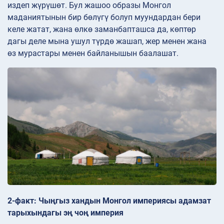
издеп жүрүшөт. Бул жашоо образы Монгол
маданиятынын бир бөлүгү болуп муундардан бери
келе жатат, жана өлкө заманбапташса да, көптөр
дагы деле мына ушул түрдө жашап, жер менен жана
өз мурастары менен байланышын баалашат.
2-факт: Чыңгыз хандын Монгол империясы адамзат
тарыхындагы эң чоң империя