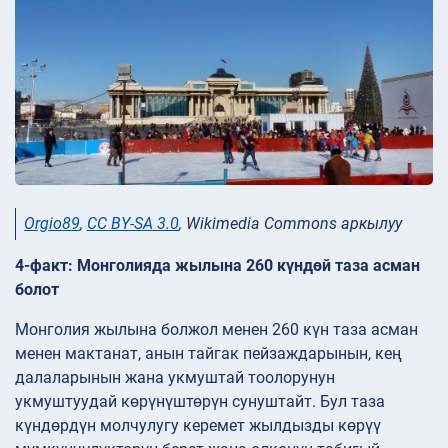
Orgio89
,
CC BY-SA 3.0
, Wikimedia Commons аркылуу
4-факт: Монголияда жылына 260 күндөй таза асман
болот
Монголия жылына болжол менен 260 күн таза асман
менен мактанат, анын тайгак пейзаждарынын, кең
далаларынын жана укмуштай тоолорунун
укмуштуудай көрүнүштөрүн сунуштайт. Бул таза
күндөрдүн молчулугу керемет жылдызды көрүү